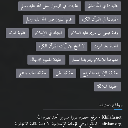
عقيدتنا في الله تعالى
عقيدتنا في الرسول صلى الله عليه وسلم
عقيدتنا في القرآن الكريم
خاتم النبيين صلى الله عليه وسلم
وفاة عيسى بن مريم عليه السلام
الجهاد في الإسلام
عقوبة المرتد
الحياة بعد الموت
لا نسخ بين آيات القرآن الكريم
مفهومنا للإسلام وتعريفنا للمسلم
حقيقة المسيح الدجال
حقيقة الإسراء والمعراج
حقيقة الجن
حقيقة الجنة والجحيم
حقيقة الملائكة
مواقع صديقة:
Khilafa.net - موقع حضرة مرزا مسرور أحمد نصره الله
alislam.org - الموقع الرسمي للجماعة الإسلامية الأحمدية باللغة الانجليزية