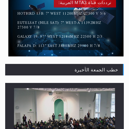
ترددات قناة MTA3 العربية:
المفهوم الحقيقي للجهاد الإسلامي..
HOTBIRD 13B: 7° WEST 11200MHZ 27500 V 5/6
EUTELSAT (NILE SAT): 7° WEST-A 11392MHZ
27500 V 7/8
GALAXY 19: 97° WEST 12184MHZ 22500 H 2/3
PALAPA D: 113° EAST 3880MHZ 29900 H 7/8
خطب الجمعة الأخيرة
سورة التكوير تُنبئ بزمن بعثة المسيح الموعود عليه السلام