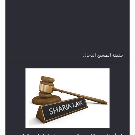
هل من الصحيح أن ديّة المرأة المقتولة تساوي نصف ديّة
الرجل المقتول؟
حقيقة المسيح الدجال
هل تعتبر الأشفار الاصطناعية (الرموش الاصطناعية) والأظافر
البلاستيكية وطلاء الأظافر حاجبا للوضوء وهل يُسمح الصلاة
بها؟
القرآن قاضٍ وحكمٌ على السنة ومهيمنٌ عليها.. ليس العكس