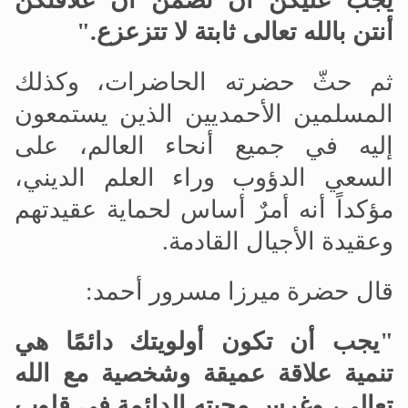
يجب عليكن أن تضمنّ أن علاقتكن
أنتن بالله تعالى ثابتة لا تتزعزع
.
"
ثم حثّ حضرته الحاضرات، وكذلك
المسلمين الأحمديين الذين يستمعون
إليه في جميع أنحاء العالم، على
السعي الدؤوب وراء العلم الديني،
مؤكداً أنه أمرٌ أساس لحماية عقيدتهم
وعقيدة الأجيال القادمة.
قال حضرة ميرزا
مسرور أحمد:
"يجب أن تكون أولويتك دائمًا هي
تنمية علاقة عميقة وشخصية مع الله
تعالى، وغرس محبته الدائمة في قلوب