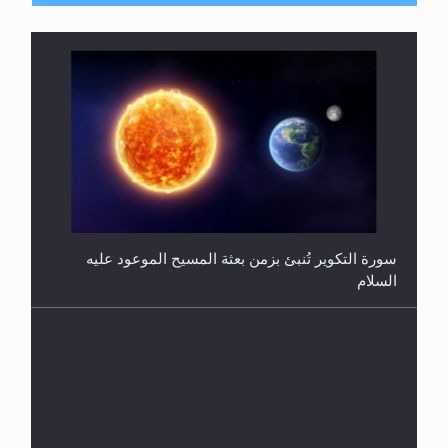
فتوى أمير المؤمنين الميرزا مسرور أحمد أيده الله في
أطفال الأنابيب وتحديد جنس المولود..
سورة التكوير تُنبئ بزمن بعثة المسيح الموعود عليه
السلام
هل من الصحيح أن ديّة المرأة المقتولة تساوي نصف ديّة