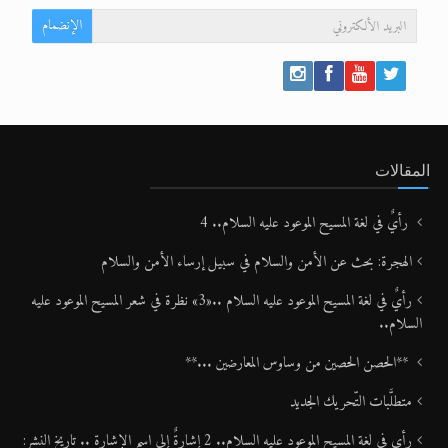
الإنضمام
المقالات
رأيٌ في لغة المسيح الموعود عليه السلام.. 4
الهجرة: بحث عن الأمن والسلام في سبيل إرساء الأمن والسلام
رأيٌ في لغة المسيح الموعود عليه السلام ..«3» نظرة في شعر المسيح الموعود عليه
السلام..
**الحصن الحصين من وساوس المعارضين ...**
متطلَّبات التّحريك الجديد
رأي في لغة المسيح الموعود عليه السلام.. 2 إشارةٌ إلى اسم الإشارة .. تاريخ النشر: