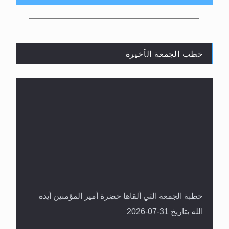
PALAPA D: 113° EAST 3880MHZ 29900 H 7/8
خطب الجمعة الأخيرة
لا ناسخ ولا منسوخ في القرآن الكريم
خطبة الجمعة التي ألقاها حضرة أمير المؤمنين أيده
الله بتاريخ 31-07-2026
المفهوم الحقيقي للجهاد الإسلامي..