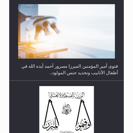
متطلَّبات التّحريك الجديد...
فتوى أمير المؤمنين الميرزا مسرور أحمد أيده الله في
أطفال الأنابيب وتحديد جنس المولود..
رأيٌ في لغة المسيح الموعود عليه السلام.. 4...