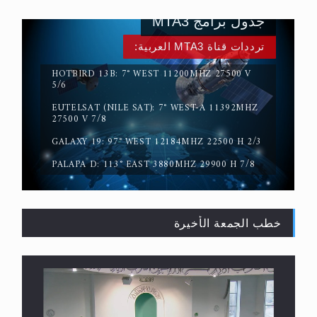
جدول برامج MTA3
ترددات قناة MTA3 العربية:
HOTBIRD 13B: 7° WEST 11200MHZ 27500 V
5/6
EUTELSAT (NILE SAT): 7° WEST-A 11392MHZ
حقيقة المسيح الدجال
27500 V 7/8
GALAXY 19: 97° WEST 12184MHZ 22500 H 2/3
PALAPA D: 113° EAST 3880MHZ 29900 H 7/8
خطب الجمعة الأخيرة
القرآن قاضٍ وحكمٌ على السنة ومهيمنٌ عليها.. ليس
العكس