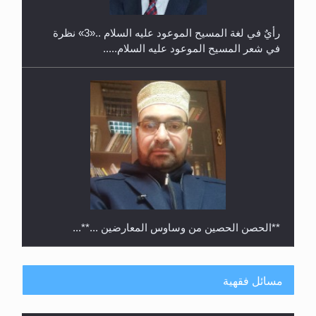
رأيٌ في لغة المسيح الموعود عليه السلام ..«3» نظرة
في شعر المسيح الموعود عليه السلام.....
**الحصن الحصين من وساوس المعارضين ...**...
مسائل فقهية