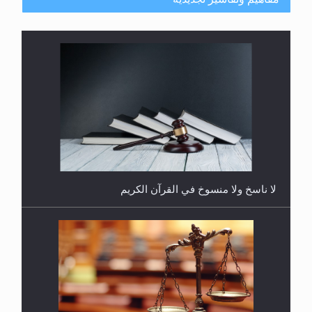
هل يُحسب حول الزكاة وفق السنة الميلادية أو الهجرية؟
لا ناسخ ولا منسوخ في القرآن الكريم
هل يجوز فتح مشروع كوافير نسائي للمحجبات وغير