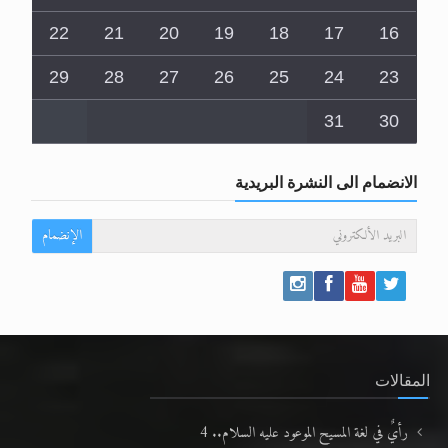
22
21
20
19
18
17
16
29
28
27
26
25
24
23
31
30
الانضمام الى النشرة البريدية
الإنضمام
المقالات
رأيٌ في لغة المسيح الموعود عليه السلام.. 4