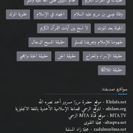
عقيدتنا في القرآن الكريم
خاتم النبيين صلى الله عليه وسلم
وفاة عيسى بن مريم عليه السلام
الجهاد في الإسلام
عقوبة المرتد
الحياة بعد الموت
لا نسخ بين آيات القرآن الكريم
مفهومنا للإسلام وتعريفنا للمسلم
حقيقة المسيح الدجال
حقيقة الإسراء والمعراج
حقيقة الجن
حقيقة الجنة والجحيم
حقيقة الملائكة
مواقع صديقة:
Khilafa.net - موقع حضرة مرزا مسرور أحمد نصره الله
alislam.org - الموقع الرسمي للجماعة الإسلامية الأحمدية باللغة الانجليزية
MTA.TV - موقع قناة MTA الرسمي
altaqwa.net- مجلة التقوى
zadulmuslima.net - مجلة زاد المسلمة