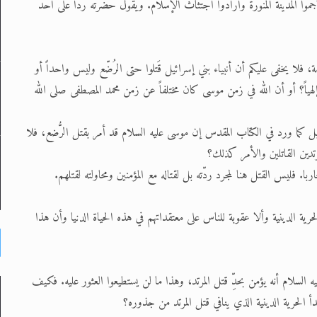
اجموا المدينة المنورة وأرادوا اجتثاث الإسلام. ويقول حضرته ردا على أحد
ة، فلا يخفى عليكم أن أنبياء بني إسرائيل قَتلوا حتى الرُضّع وليس واحداً أو
إلهياً؟ أو أن الله في زمن موسى كان مختلفاً عن زمن محمد المصطفى صلى الله
 بل كما ورد في الكتاب المقدس إن موسى عليه السلام قد أمر بقتل الرُّضع، فلا
مرتدين القاتلين والأمر كذلك؟
ا. فليس القتل هنا لمجرد ردّته بل لقتاله مع المؤمنين ومحاولته لقتلهم.
ية الدينية وألا عقوبة للناس على معتقداتهم في هذه الحياة الدنيا وأن هذا
 السلام أنه يؤمن بحدِّ قتل المرتد، وهذا ما لن يستطيعوا العثور عليه. فكيف
الحرية الدينية الذي ينافي قتل المرتد من جذوره؟