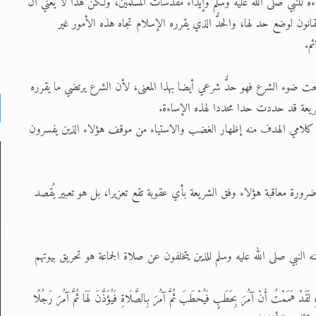
ة للنبي صلى الله عليه وسلم وإيذاء مقدسات المسلمين، ولكن هذا لا يعني أن
ن لوضع حد لها، والحدُّ الذي يقرره الإسلام تجاه هذه الأمور غير
ئم.
 تحت ضوء الشرع فهو حدٌّ شرعي أيضا بهذا المعنى، لأن الشرع يرتضي ما يقرره
شريعة قد حددت حدا محددا لهذه الإساءة.
 كلامي الهدف منه إظهار الغضب والاستياء من موقف هؤلاء الذين يفسرون
رة معاقبة هؤلاء وفق الشريعة بأي عقوبة تقع تعزيرا، بل هو تعبير يُقصد
ه النبي صلى الله عليه وسلم للذين يتخلفون عن صلاة الجماعة هو تحريق بيوتهم
هِ لَقَدْ هَمَمْتُ أَنْ آمُرَ بِحَطَبٍ فَيُحْطَبَ ثُمَّ آمُرَ بِالصَّلَاةِ فَيُؤَذَّنَ لَهَا ثُمَّ آمُرَ رَجُلًا