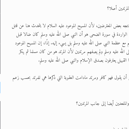
لمرتدين أصلا؟
نتجه بعض المعترضين، لأن المسيح الموعود عليه السلام لا يتحدث هنا عن قتل
المرتد بل يقول بأن الذين يقولون بأن معنى الآية وَوَجَدَكَ ضَالًّا فَهَدَى الواردة في سورة الضحى هو أن النبي صلى الله عليه وسلم كان ضالا قبل
 مع عظمة النبي صلى الله عليه وسلم بل يسيء إليه. إذًا، إن المسيح الموعود
ى الله عليه وسلم ولم يصفهم مرتدين لأن المرتد هو من كان مسلما ثم ينكر
لقبيل يعترفون بصدق الإسلام والنبي صلى الله عليه وسلم.
ن أن يقول فهو كافر ومرتد مادامت العقوبة التي ذكرها هي للمرتد بحسب زعم
ملحدين أيضا إلى جانب المرتدين؟