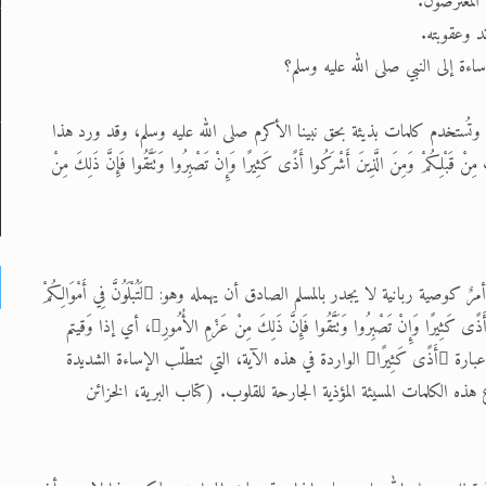
 المعترضون.
د وعقوبته.
ة إلى النبي صلى الله عليه وسلم؟
نا وتُستخدم كلمات بذيئة بحق نبينا الأكرم صلى الله عليه وسلم، وقد ورد هذا
نَ الَّذِينَ أُوتُوا الْكِتَابَ مِنْ قَبْلِكُمْ وَمِنَ الَّذِينَ أَشْرَكُوا أَذًى كَثِيرًا وَإِنْ تَصْبِرُوا وَتَتَّقُوا فَإِنَّ ذَلِكَ مِنْ
قال حضرته عليه السلام: في القرآن الكريم نبوءة عن الزمن الأخير ومعها أمرٌ كوصية ربانية لا يجدر بالمسلم الصادق أن يهمله وهو: لَتُبْلَوُنَّ فِي أَمْوَالِكُمْ
وَأَنْفُسِكُمْ وَلَتَسْمَعُنَّ مِنَ الَّذِينَ أُوتُوا الْكِتَابَ مِنْ قَبْلِكُمْ وَمِنَ الَّذِينَ أَشْرَكُوا أَذًى كَثِيرًا وَإِنْ تَصْبِرُوا وَتَتَّقُوا فَإِنَّ ذَلِكَ مِنْ عَزْمِ الأُمُورِ، أي إذا وَقيتم
أنفسكم من كل تصرُّف غير لائق فستُعدّون من أولي العزم عند الله...إن عبارة أَذًى كَثِيرًا الواردة في هذه الآية، التي تتطلّب الإساءة الشديدة
ماع هذه الكلمات المسيئة المؤذية الجارحة للقلوب. (كتاب البرية، الخزائن