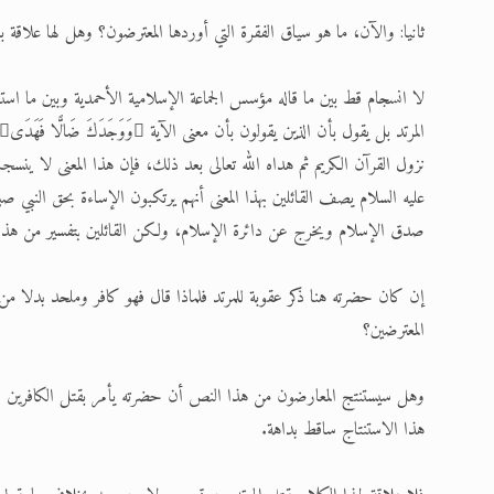
ثانيا: والآن، ما هو سياق الفقرة التي أوردها المعترضون؟ وهل لها علاقة با
لا انسجام قط بين ما قاله مؤسس الجماعة الإسلامية الأحمدية وبين ما است
نزول القرآن الكريم ثم هداه الله تعالى بعد ذلك، فإن هذا المعنى لا ينسجم
عليه السلام يصف القائلين بهذا المعنى أنهم يرتكبون الإساءة بحق النبي صل
صدق الإسلام ويخرج عن دائرة الإسلام، ولكن القائلين بتفسير من هذا ا
إن كان حضرته هنا ذكر عقوبة للمرتد فلماذا قال فهو كافر وملحد بدلا م
المعترضين؟
وهل سيستنتج المعارضون من هذا النص أن حضرته يأمر بقتل الكافرين وال
هذا الاستنتاج ساقط بداهة.