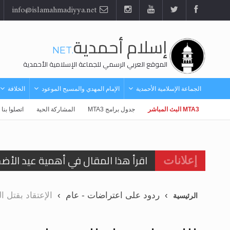
info@islamahmadiyya.net
إسلام أحمدية
.NET
الموقع العربي الرسمي للجماعة الإسلامية الأحمدية
الجماعة الإسلامية الأحمدية
الإمام المهدي والمسيح الموعود
الخلافة
MTA3 البث المباشر
جدول برامج MTA3
المشاركة الحية
اتصلوا بنا
اقرأ هذا المقال في أهمية عيد الأض
إعلانات
اقرأ هذا المقال في أهمية عيد الأض
ردود على اعتراضات - عام
الإعتقاد بقتل ا
الرئيسية
الحجّ.. دلالات، حِكم، وأهداف >> المزي
تعميم هامّ لأفراد الجماعة >> المزيد