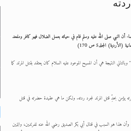
ردته
لى حضرة امير المؤمنين أيده الله والمكتب العربي >> الم
 زكريا يطرس وأعداء الإسلام اضغط هنا >> المزيد
ا- أن النبي صلى الله عليه وسلم قام في حياته بعمل الضلال فهو كافر وملحد
أردية) المجلد5 ص 170)
إسراء والمعراج >> المزيد
تم النبيين صلى الله عليه وسلم >> المزيد
لي النتيجة هي أن المسيح الموعود عليه السلام كان يعتقد بقتل المرتد كما
د
ته يؤمن بحدِّ قتل المرتد لمجرد ردته. ولكن ما هي عقيدة حضرته في قتل
ا، وأن هذا هو السبب في قتال أبي بكر الصديق رضي الله عنه للمرتدين، والذين