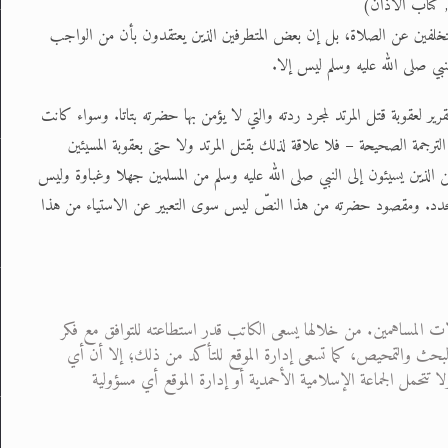
لبخاري, كتاب الأذان)
لمتخلفين عن الصلاة، بل إن بعض المتطرفين الذين يعتقدون بأن من الواجب
نبي صلى الله عليه وسلم ليس إلا.
ر لعقوبة قتل المرتد لمجرد ردته والتي لا يؤمن بها حضرته بتاتا. وسواء كانت
جمة الصحيحة – فلا علاقة لذلك بقتل المرتد ولا حتى بعقوبة المسيئين
 الذين يسيئون إلى النبي صلى الله عليه وسلم من المسلمين جهلا وغباوة وليس
ٌ محدد. ومقصود حضرته من هذا النصّ ليس سوى التعبير عن الاستياء من هذا
ت المساهمين. من خلالها يسعى الكاتب قدر استطاعته للتوافق مع فكر
 من البحث والتمحيص، كما تسعى إدارة الموقع للتأكد من ذلك؛ إلا أن أي
تحمل الجماعة الإسلامية الأحمدية أو إدارة الموقع أي مسؤولية