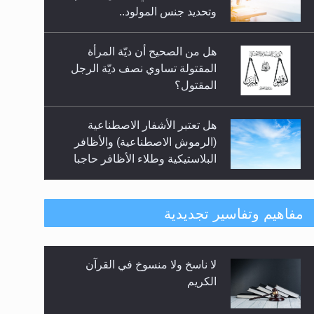
السلام.. 4...
وتحديد جنس المولود..
هل من الصحيح أن ديّة المرأة
المقتولة تساوي نصف ديّة الرجل
المقتول؟
هل تعتبر الأشفار الاصطناعية
(الرموش الاصطناعية) والأظافر
البلاستيكية وطلاء الأظافر حاجبا
للوضوء وهل يُسمح الصلاة بها؟
هل يُحسب حول الزكاة وفق السنة
مفاهيم وتفاسير تجديدية
الميلادية أو الهجرية؟
لا ناسخ ولا منسوخ في القرآن
هل يجوز فتح مشروع كوافير نسائي
الكريم
للمحجبات وغير المحجبات؟