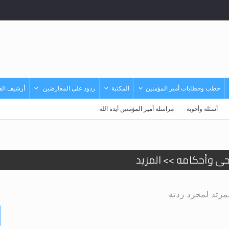
خطب وخطابات أمير المؤمنين
المكتبة
ردود على المعارضين
أرشيف الفي
أسئلة وأجوبة
مراسلة أمير المؤمنين أيده الله
حى وأحكامه >> المزيد
حى وأحكامه >> المزيد
لمرتد لمجرد ردته
د