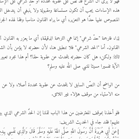
فهو لا يرى أن الشرع قد نصَّ على عقوبة محددة أو حدٍّ شرعي على الإساء
هذه الإساءات يجب أن تكون مستساغة ومقبولة ولا ينبغي أن يتدخل القانو
المنصوص عليها حدًّا هو التعزير؛ أي ما يراه القانون مناسبا وفقا لهذه الجرا
لذا، فترجمة "حدّ شرعي" إنما هي الترجمة الدقيقة؛ أي ما يعزر به القانون
القانون. أما "الحد الشرعي" فلا تنطبق هنا، لأن حضرته لا يؤمن بأن ال
ثالثا: ولكن، هل كان حضرته يتحدث عن عقوبة حقا؟ أم هذا مجرد تعبير
الآية تفسيرا مسيئا للنبي صلى الله عليه وسلم؟
من الواضح أن النصّ السابق لا يتحدث عن عقوبة محددة أصلا، ولا عن ضرو
منه الاستياء من موقف هؤلاء غير اللائق.
فلو أخذنا بموقف المعترضين من هذا الباب لقلنا إن الحدَّ الشرعي الذي بين
عليهم! فقد جاء في الحديث الشريف:
{عَنْ أَبِي هُرَيْرَةَ أَنَّ رَسُولَ اللَّهِ صَلَّى اللَّهُ عَلَيْهِ وَسَلَّمَ قَالَ وَالَّذِي نَفْسِي بِيَدِ