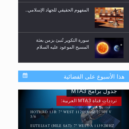
المفهوم الحقيقي للجهاد الإسلامي..
سورة التكوير تُنبئ بزمن بعثة
المسيح الموعود عليه السلام
حقيقة المسيح الدجال
هذا الأسبوع على الفضائية
جدول برامج MTA3
القرآن قاضٍ وحكمٌ على السنة
ترددات قناة MTA3 العربية:
ومهيمنٌ عليها.. ليس العكس
HOTBIRD 13B: 7° WEST 11200MHZ 27500 V
5/6
EUTELSAT (NILE SAT): 7° WEST-A 11392MHZ