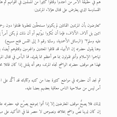
هم في حقيقة الأمر من اعتدوا وقتلوا كثيرا من المسلمين في أقوامهم ثم ه
القساوسة الذي يعترض على قتال هؤلاء المرتدين:
"تعترضون بأن المرتدين القاتلين لم يكونوا مستحقّين للعقوبة فقتلوا دون رحم
اثنين بل آلاف الآلاف، فإما أن تُنكروا نبوّتهم أو أن ذلك لم يكن أمراً 
عليه وسلم؟" (الرسائل الأحمدية، رسالة رقم 3 إلى القس فتح مسيح)
وهنا يقول حضرته إن الأنبياء قد قاتلوا المعتدين والمجرمين وقتلوهم أيضا،
تهاجموا الإسلام وأنتم تقولون بما هو أعظم مما يقوله. فما البأس في قتال ال
فهذا هو موقف حضرته الواضح تجاه المرتد، وهو أنه يقتل إذا كان قاتلا محارب
ثم نجد أن حضرته في مواضع كثيرة جدا من كتبه وكتاباته قد أكَّد على الحر
أمر ليس من صلاحية الناس معاقبة بعضهم بعضا عليه.
لذلك فلا يصحُّ موقف المعترضين إلا إذا أتوا بموضع يصرِّح فيه حضرته عليه
إن كان لدينا نصٌّ واضح بخلافه ونصوص لا حصر لها في التأكيد على مبدأ 