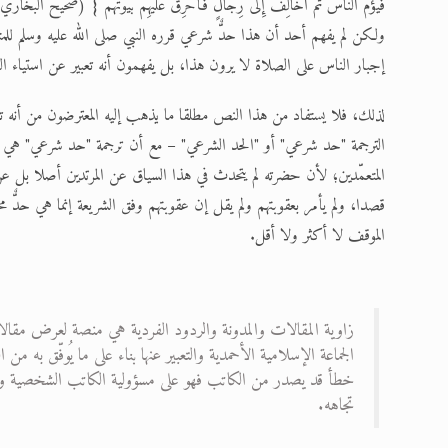
فَيَؤُمَّ النَّاسَ ثُمَّ أُخَالِفَ إِلَى رِجَالٍ فَأُحَرِّقَ عَلَيْهِمْ بُيُوتَهُمْ } (صحيح ا
ولكن لم يفهم أحد أن هذا حدٌّ شرعي قرره النبي صلى الله عليه وسلم ل
إجبار الناس على الصلاة لا يرون هذا، بل يفهمون أنه تعبير عن استياء ال
لذلك، فلا يستفاد من هذا النص مطلقا ما يذهب إليه المعترضون من أنه تقري
الترجمة "حد شرعي" أو "الحد الشرعي" – مع أن ترجمة "حد شرعي" هي التر
المتعمّدين؛ لأن حضرته لم يتحدث في هذا السياق عن المرتدين أصلا بل عن
قصدا، ولم يأمر بعقوبتهم ولم يقل إن عقوبتهم وفق الشريعة إنما هي حدّ
الموقف لا أكثر ولا أقل.
زاوية المقالات والمدونة والردود الفردية هي منصة لعرض مقالا
الجماعة الإسلامية الأحمدية والتعبير عنها بناء على ما يُوفّق به
خطأ قد يصدر من الكاتب فهو على مسؤولية الكاتب الشخصية ولا ت
تجاهه.