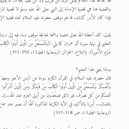
فلا علاقة لهذا الكلام بقتل المرتد من قريب ولا من بعيد بخلاف ما يقوله
والقضية هنا هي قضية الإساءة إلى النبي صلى الله عليه وسلم لا قضية المرت
فإذا كان الأمر كذلك، فما هو موقف حضرته عليه السلام تجاه قضية الإساء
يقول: "لقد أعطانا الله تعالى تعليما واضحا لمعالجة موقف يساء فيه إلى دين
التعليم في نهاية سورة آل عمران كما يلي: وَلَتَسْمَعُنَّ مِ
عَزْمِ الأُمُورِ. (البلاغ، الخزائن الروحانية المجلد13، 390-391)
وماذا يعني هذا التعليم؟
باللسان... أُمِرنا بالتأكيد في الآية الكريمة المذكورة آنفًا أن نصبر عند س
الروحانية المجلد13، ص 318-319)