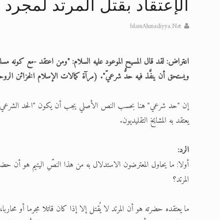
الإعتقاد بقتل المرتد لمجرد 
تعميم هامّ لأفراد الجماعة >> المزيد
IslamAhmadiyya.Net
إعلان هامّ بخصوص الرسائل المرسلة إ
للانتقال إلى كافة الردود على القمص
اعتراض: لقد قال المسيح الموعود عليه السلام: "ومن اعتقد -مع كونه مسلم
ويستحق أن ينفَّذ فيه حدٌّ شرعيّ". (مرآة كمالات الإسلام الخزائن الروحانية (ال
اقرأ هذا الكتاب وتعرّف على حقيقة ال
عرض مصوَّر لأقوال المستشرقين في خا
إن "حد شرعي" هنا بحسب النص الأصلي يجب أن يكون "الحد الشرعي" وبالتا
يعتقد به المشايخ التقليديون.
الحجّ.. دلالات، حِكم، وأهداف >> المزي
الرد:
أولا: ما يحاول المعترضون الاستدلال به من هذا النصِّ اليتيم هو أن حضر
المرتد؟
ما يعتقده حضرته هو أن المرتد لا يُقتل إلا إذا كان قاتلا مجرما أو محارب