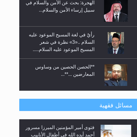
الهجرة: بحث عن الأمن والسلام في
حفل توزيع الشهادات في الجامعة
سبيل إرساء الأمن والسلام...
الأحمدية بنيجيريا لعام 2025
رأيٌ في لغة المسيح الموعود عليه
السلام ..«3» نظرة في شعر
المسيح الموعود عليه السلام.....
**الحصن الحصين من وساوس
المعارضين ...**...
متطلَّبات التّحريك الجديد...
مسائل فقهية
فتوى أمير المؤمنين الميرزا مسرور
رأيٌ في لغة المسيح الموعود عليه
أحمد أيده الله في أطفال الأنابيب