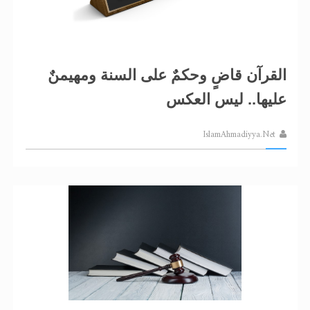
الحجّ.. دلالات، حِكم، وأهداف >> المزيد
اقرأ هذا المقال في أهمية عيد الأضحى و
القرآن قاضٍ وحكمٌ على السنة ومهيمنٌ
عليها.. ليس العكس
IslamAhmadiyya.Net