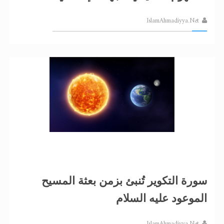
IslamAhmadiyya.Net
سورة التكوير تُنبئ بزمن بعثة المسيح
الموعود عليه السلام
IslamAhmadiyya.Net