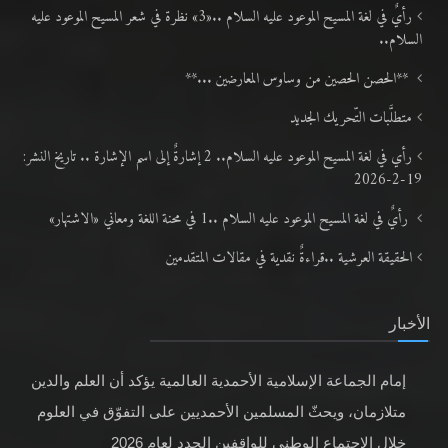
**الحصن الحصين من وساوس المعارضين ...**
متطلَّبات التّحريك الجديد
رأي في لغة المسيح الموعود عليه السلام.. 2 إشارةٌ إلى اسم الإشارة .. تاريخ النشر:
19-2-2026
رأيٌ في لغة المسيح الموعود عليه السلام ..1 في محنة اللغة ومعاني «الاشتهار»
الحقيقة العرشية ..قراءةٌ نقدية في مقالات المتقدمين
الأخبار
إمام الجماعة الإسلامية الأحمدية العالمية يؤكد أن العلم والدين
متلازمان، ويحثّ المسلمين الأحمديين على التفوّق في العلوم
خلال الاجتماع الوطني للواقفين الجدد لعام 2026