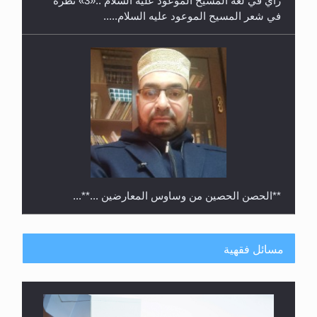
**الحصن الحصين من وساوس المعارضين ...**...
متطلَّبات التّحريك الجديد...
مسائل فقهية