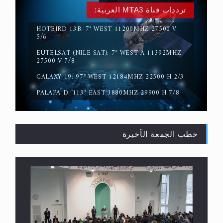
HOTBIRD 13B: 7° WEST 11200MHZ 27500 V
5/6
EUTELSAT (NILE SAT): 7° WEST-A 11392MHZ
القرآن قاضٍ وحكمٌ على السنة ومهيمنٌ عليها.. ليس
27500 V 7/8
العكس
GALAXY 19: 97° WEST 12184MHZ 22500 H 2/3
PALAPA D: 113° EAST 3880MHZ 29900 H 7/8
خطب الجمعة الأخيرة
لا ناسخ ولا منسوخ في القرآن الكريم