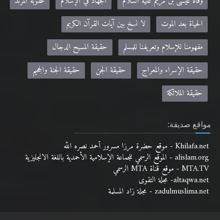
الحياة بعد الموت
لا نسخ بين آيات القرآن الكريم
مفهومنا للإسلام وتعريفنا للمسلم
حقيقة المسيح الدجال
حقيقة الإسراء والمعراج
حقيقة الجن
حقيقة الجنة والجحيم
حقيقة الملائكة
مواقع صديقة:
Khilafa.net - موقع حضرة مرزا مسرور أحمد نصره الله
alislam.org - الموقع الرسمي للجماعة الإسلامية الأحمدية باللغة الانجليزية
MTA.TV - موقع قناة MTA الرسمي
altaqwa.net- مجلة التقوى
zadulmuslima.net - مجلة زاد المسلمة
© الجماعة الإسلامية الأحمدية 2018. جميع الحقوق محفوظة. |
حقوق النشر