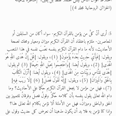
اختلاط أقوال الناس ليس محتملا فقط بل يقين." [مناظرة لدهيانة
(الخزائن الروحانية مجلد 4)]
5: أرى أنّ كلَّ من يؤمن بالقرآن الكريم- سواء أكان من السابقين أو
المعاصرين- ملتزم باعتقاد أن القرآن الكريم ميزان ومعيار ومحك لصحة
الأحاديث، لأنه ما دام القرآن الكريم بنفسه نصّبَ نفسه في هذا المنصب
ويقول: {فَبِأَيِّ حَدِيثٍ بَعْدَهُ يُؤْمِنُونَ} (1)، ويقول: {قُلْ إِنَّ هُدَى اللهِ هُوَ
الْهُدَى} (2)، ويقول أيضا: {وَاعْتَصِمُوا بِحَبْلِ اللهِ جَمِيعًا} (3) ثم يقول:
{هُدًى لِلنَّاسِ وَبَيِّنَاتٍ مِنَ الْهُدَى} (4)، ويقول أيضا: {أَنْزَلَ الْكِتَابَ
بِالْحَقِّ وَالْمِيزَانَ} (5)، ويقول: {إِنَّهُ لَقَوْلٌ فَصْلٌ} (6) {لَا رَيْبَ فِيهِ}
(7)، فهل من مؤمن لا يجعل القرآن الكريم حَكَما على الأحاديث؟ وما
دام الله تعالى يقول بنفسه بأن كلامه حَكَمٌ وقولٌ فصلٌ وفرقانٌ للتمييز بين
الحق والباطل وميزانٌ، فهل من الأمانة ألا نؤمن بكلام الله تعالى هذا؟
وإذا كنا نؤمن به فلا بد أن يكون مذهبنا أن نعرض كل حديث وقول على