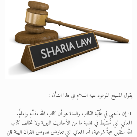
الحجّ.. دلالات، حِكم، وأهداف >> المزيد
اقرأ هذا المقال في أهمية عيد الأضحى و
يقول المسيح الموعود عليه السلام في هذا الشأن :
1: إن مذهبي في حُجّيّة الكتاب والسنة هو أن كتاب الله مقدَّم وإمامٌ.
المعاني التي تُستنبَط في قضية ما من الأحاديث النبوية ولا تخالف كتاب
الله ستُقبل حجةً شرعية، أما المعاني التي تعارض نصوص القرآن البينة فلن