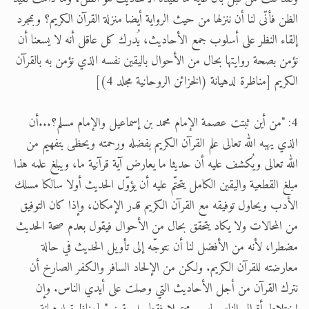
الظن فأنّى لنا أن ننزلها من حيث الرواية أيضا منزلة القرآن الكريم؟ وبمجرد
إلقاء النظر على أسلوب جمع الأحاديث، يُدرك كل عاقل أنه لا يسعنا أن
نؤمن بصحة روايتها بحال من الأحوال باليقين نفسه الذي نؤمن به بالقرآن
الكريم [مناظرة لدهيانة (الخزائن الروحانية مجلد 4)]
4: "من أين ثبتت عصمة الإمام محمد بن إسماعيل والإمام مسلم؟...أن
الذي يهبه الله تعالى علم القرآن الكريم بفضله ورحمته ويحظى بتفهيم من
الله تعالى ويُكشف عليه أن حديثا ما يعارض آية قرآنية ما، ويبلغ علمه هذا
مبلغ القطعية واليقين الكامل يتحتّم عليه أن يؤوّل الحديث أولا سالكا مسلك
الأدب ويحاول توفيقه مع القرآن الكريم قدر الإمكان، وإذا كان التوفيق
من المحالات ولا يكاد يتحقق بحال من الأحوال فيقول بعدم صحة الحديث
مضطرا، لأنه من الأفضل لنا أن نتوجّه إلى تأويل الحديث في حالة
معارضته للقرآن الكريم. ولكن من الإلحاد السافر والكفر الصارخ أن
نترك القرآن من أجل الأحاديث التي وصلت على أيدي الناس. وإن