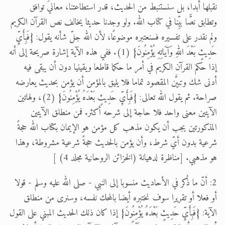
نقبلها أبدا، بل سنستنبط من الحديث، قدر استطاعتنا، معانيَ توافق
وتطابق نصًّا بيِّنا في كتاب الله. ولو وجدنا حديثا يخالف نص القرآن الكريم
ولم نقدر على تفسيره فسنعتبره موضوعًا، لأن الله جلّ شأنه يقول: {فَبِأَيِّ
حَدِيثٍ بَعْدَ اللهِ وَآيَاتِهِ يُؤْمِنُونَ} (1). ففي هذه الآية إشارة صريحة إلى أنه
إذا حكم القرآن الكريم في أمر ما حكما قاطعا ويقينيا دون أن يبقى فيه
أدنى شك وتبيَّن المقصود تماما فلا يليق بالمؤمن أن يؤمن بحديث يعارضه
صراحة. ثم يقول الله تعالى: {فَبِأَيِّ حَدِيثٍ بَعْدَهُ يُؤْمِنُونَ} (2)، ولهاتين
الآيتين معنى واحد فلا حاجة إلى شرحه أكثر. فمن منطلق الآيتين
المذكورتين يجب أن يكون مذهب كل مؤمن هو الإيمان بكتاب الله حجةً
شرعية بدون أيّ شرط، وأن يؤمن بالحديث حجةً شرعية مشروطة، وهذا
هو مذهبي. [مناظرة لدهيانة (الخزائن الروحانية مجلد 4) ]
2: أنّ ما ذُكر في الأحاديث منسوبا إلى النبي - صلى الله عليه وسلم - قولا
أو فعلا أو تقريرا سوف نختبره أيضا بالمحك نفسه، وسنرى من منطلق
الآية: {فَبِأَيِّ حَدِيثٍ بَعْدَهُ يُؤْمِنُونَ} إذا كان ذلك الحديث المبني على القول