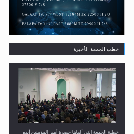
EUTELSAT (NILE SAT): 7° WEST-A 11392MHZ
حقيقة المسيح الدجال
27500 V 7/8
GALAXY 19: 97° WEST 12184MHZ 22500 H 2/3
PALAPA D: 113° EAST 3880MHZ 29900 H 7/8
خطب الجمعة الأخيرة
القرآن قاضٍ وحكمٌ على السنة ومهيمنٌ عليها.. ليس
العكس
خطبة الجمعة التي ألقاها حضرة أمير المؤمنين أيده