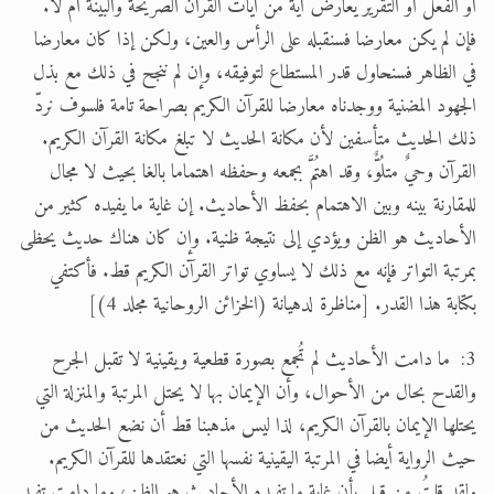
أو الفعل أو التقرير يعارض آيةً من آيات القرآن الصريحة والبينة أم لا.
فإن لم يكن معارضا فسنقبله على الرأس والعين، ولكن إذا كان معارضا
في الظاهر فسنحاول قدر المستطاع لتوفيقه، وإن لم ننجح في ذلك مع بذل
الجهود المضنية ووجدناه معارضا للقرآن الكريم بصراحة تامة فلسوف نردّ
ذلك الحديث متأسفين لأن مكانة الحديث لا تبلغ مكانة القرآن الكريم.
القرآن وحيٌ متلُوٌّ، وقد اهتُمَّ بجمعه وحفظه اهتماما بالغا بحيث لا مجال
للمقارنة بينه وبين الاهتمام بحفظ الأحاديث. إن غاية ما يفيده كثير من
الأحاديث هو الظن ويؤدي إلى نتيجة ظنية. وإن كان هناك حديث يحظى
بمرتبة التواتر فإنه مع ذلك لا يساوي تواتر القرآن الكريم قط. فأكتفي
بكتابة هذا القدر. [مناظرة لدهيانة (الخزائن الروحانية مجلد 4)]
3: ما دامت الأحاديث لم تُجمع بصورة قطعية ويقينية لا تقبل الجرح
والقدح بحال من الأحوال، وأن الإيمان بها لا يحتل المرتبة والمنزلة التي
يحتلها الإيمان بالقرآن الكريم، لذا ليس مذهبنا قط أن نضع الحديث من
حيث الرواية أيضا في المرتبة اليقينية نفسها التي نعتقدها للقرآن الكريم.
ولقد قلتُ من قبل بأن غاية ما تفيده الأحاديث هو الظن، وما دامت تفيد