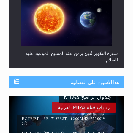
سورة التكوير تُنبئ بزمن بعثة المسيح الموعود عليه
السلام
هذا الأسبوع على الفضائية
جدول برامج MTA3
ترددات قناة MTA3 العربية:
HOTBIRD 13B: 7° WEST 11200MHZ 27500 V
5/6