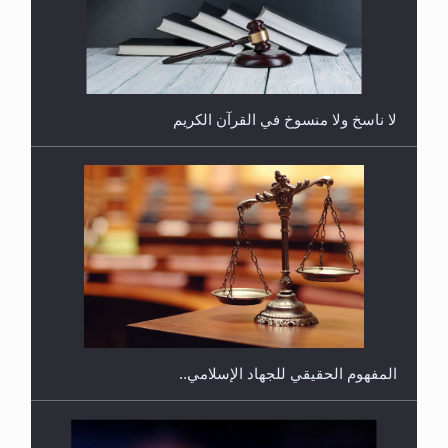
هل يُحسب حول الزكاة وفق السنة الميلادية أو الهجرية؟
لا ناسخ ولا منسوخ في القرآن الكريم
هل يجوز فتح مشروع كوافير نسائي للمحجبات وغير
المحجبات؟
المفهوم الحقيقي للجهاد الإسلامي..