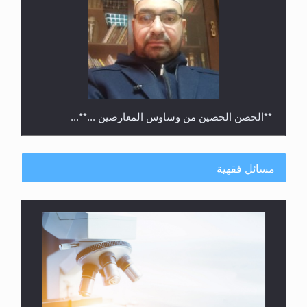
**الحصن الحصين من وساوس المعارضين ...**...
مسائل فقهية
متطلَّبات التّحريك الجديد...