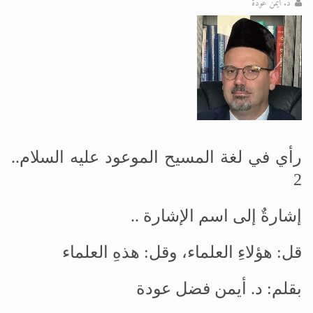
د. أيمن عودة
الحجّ.. دلالات، حِكم، وأهداف >> المزيد
اقرأ هذا المقال في أهمية عيد الأضحى و
رأي في لغة المسيح الموعود عليه السلام..
2
إشارةٌ إلى اسم الإشارة ..
قل: هؤلاءِ العلماء، وقل: هذهِ العلماء
بقلم: د. أيمن فضل عودة