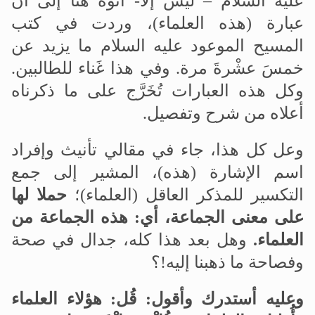
عليه السلام – ليس إلا- أُنوّه هنا إلى أن
عبارة (هذه العلماء)، وردت في كتب
المسيح الموعود عليه السلام ما يزيد عن
خمسَ عشْرةَ مرة. وفي هذا غَناء للطالبين.
وكل هذه العبارات تُخَرَّج على ما ذكرناه
أعلاه من شرح وتفصيل.
وعل كل هذا، جاء في مقالي تأنيث وإفراد
اسم الإشارة (هذه)، المشير إلى جمع
التكسير للمذكر العاقل (العلماء)؛
حملا لها
على معنى الجماعة، أي: هذه الجماعة من
العلماء.
وهل بعد هذا كله، جدال في صحة
وفصاحة ما ذهبنا إليه!؟
وعليه أستدرك وأقول: قُل: هؤلاء العلماء