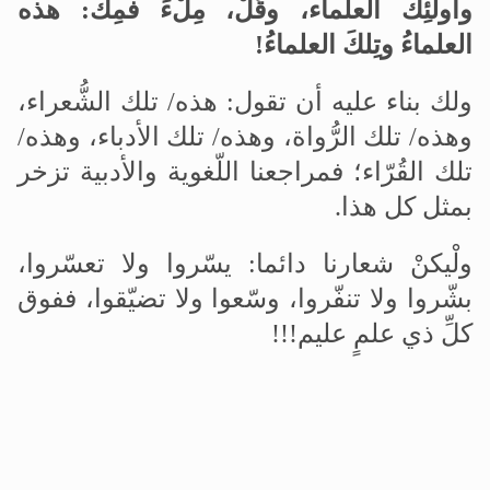
وأُولئِك العلماء، وقُلْ، مِلْءَ فمِك: هذه
العلماءُ وتِلكَ العلماءُ!
ولك بناء عليه أن تقول: هذه/ تلك الشُّعراء،
وهذه/ تلك الرُّواة، وهذه/ تلك الأدباء، وهذه/
تلك القُرّاء؛ فمراجعنا اللّغوية والأدبية تزخر
بمثل كل هذا.
ولْيكنْ شعارنا دائما: يسّروا ولا تعسّروا،
بشّروا ولا تنفّروا، وسّعوا ولا تضيّقوا، ففوق
كلِّ ذي علمٍ عليم!!!