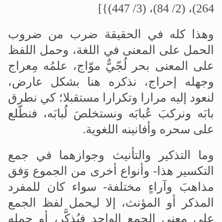
264)، (2/ 84)، (3/ 447)}]
وهذا كله في الحقيقة ضرب من ضروب
الحمل على المعنى في اللغة، وحمل اللفظ
على المعنى بحر لُجّيٌّ موّاج، علمُه مِعراج
وجهله إحراج، نذكره هنا بشكل عارض،
لنعود إليه مرارا وتكرارا مستقبلا؛ كي نطرق
بابَه ونركبَ عُبابَه ونستخلصَ لُبابَه، فنطّلع
على سحره وأفانينه اللغوية.
وما التذكير والتأنيث وجوازهما في جمع
التكسير هذا- وأنواع أخرى من الجموع وَفق
مذاهبَ وآراءٍ مختلفة- سواء كان للمفرد
المذكر أو المؤنث، إلا لـِحمل لفظ الجمع
على معنى الجمع الواحد فيُذكَّر، أو حمله