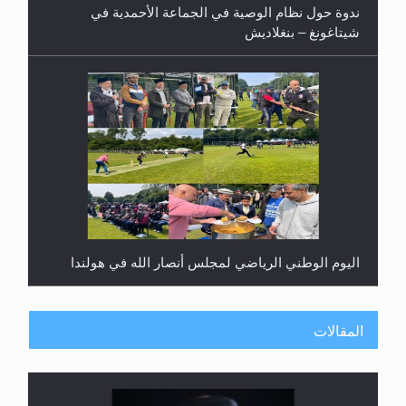
شيتاغونغ – بنغلاديش
اليوم الوطني الرياضي لمجلس أنصار الله في هولندا
المقالات