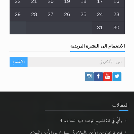
22
21
20
19
18
17
16
29
28
27
26
25
24
23
31
30
الانضمام الى النشرة البريدية
الإنضمام
المقالات
رأيٌ في لغة المسيح الموعود عليه السلام.. 4
الهجرة: بحث عن الأمن والسلام في سبيل إرساء الأمن والسلام