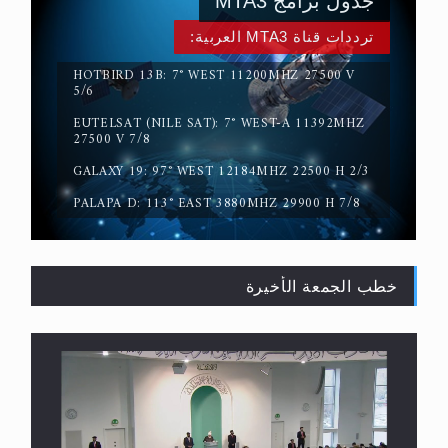
جدول برامج MTA3
ترددات قناة MTA3 العربية:
HOTBIRD 13B: 7° WEST 11200MHZ 27500 V
5/6
حقيقة المسيح الدجال
EUTELSAT (NILE SAT): 7° WEST-A 11392MHZ
27500 V 7/8
GALAXY 19: 97° WEST 12184MHZ 22500 H 2/3
PALAPA D: 113° EAST 3880MHZ 29900 H 7/8
خطب الجمعة الأخيرة
القرآن قاضٍ وحكمٌ على السنة ومهيمنٌ عليها.. ليس
العكس