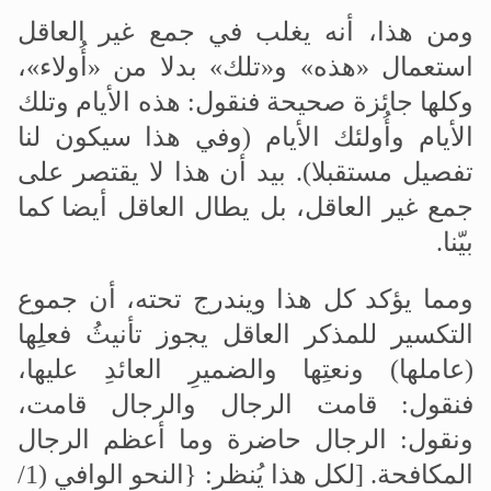
ومن هذا، أنه يغلب في جمع غير العاقل
استعمال «هذه» و«تلك» بدلا من «أُولاء»،
وكلها جائزة صحيحة فنقول: هذه الأيام وتلك
الأيام وأُولئك الأيام (وفي هذا سيكون لنا
تفصيل مستقبلا). بيد أن هذا لا يقتصر على
جمع غير العاقل، بل يطال العاقل أيضا كما
بيّنا.
ومما يؤكد كل هذا ويندرج تحته، أن جموع
التكسير للمذكر العاقل يجوز تأنيثُ فعلِها
(عاملها) ونعتِها والضميرِ العائدِ عليها،
فنقول: قامت الرجال والرجال قامت،
ونقول: الرجال حاضرة وما أعظم الرجال
المكافحة. [لكل هذا يُنظر: {النحو الوافي (1/