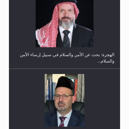
إتمام حفظ القرآن الكريم لثلاثة طلاب من مدرسة الحفظ
في غانا
الهجرة: بحث عن الأمن والسلام في سبيل إرساء الأمن
والسلام...
حفل توزيع الشهادات في الجامعة الأحمدية بنيجيريا لعام
2025
رأيٌ في لغة المسيح الموعود عليه السلام ..«3» نظرة