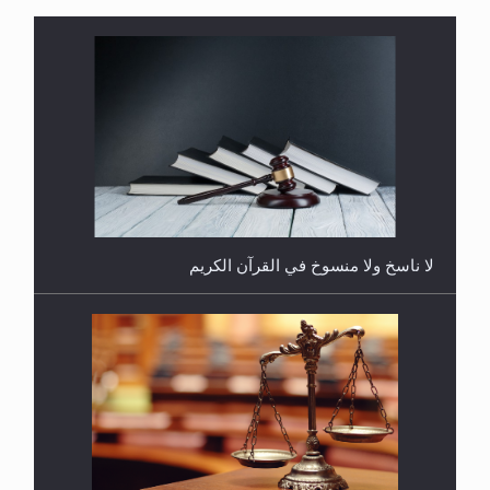
هل يُحسب حول الزكاة وفق السنة الميلادية أو الهجرية؟
لا ناسخ ولا منسوخ في القرآن الكريم
هل يجوز فتح مشروع كوافير نسائي للمحجبات وغير
المحجبات؟