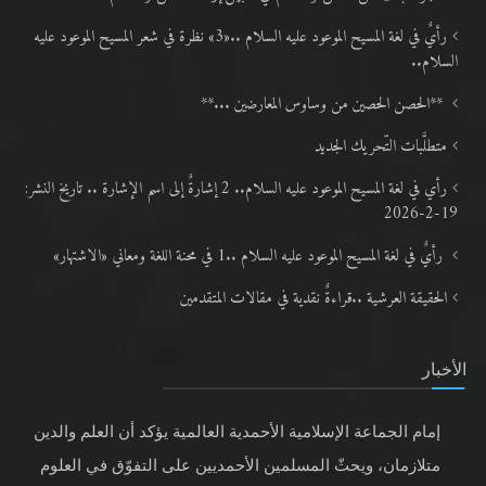
رأيٌ في لغة المسيح الموعود عليه السلام ..«3» نظرة في شعر المسيح الموعود عليه
السلام..
**الحصن الحصين من وساوس المعارضين ...**
متطلَّبات التّحريك الجديد
رأي في لغة المسيح الموعود عليه السلام.. 2 إشارةٌ إلى اسم الإشارة .. تاريخ النشر:
19-2-2026
رأيٌ في لغة المسيح الموعود عليه السلام ..1 في محنة اللغة ومعاني «الاشتهار»
الحقيقة العرشية ..قراءةٌ نقدية في مقالات المتقدمين
الأخبار
إمام الجماعة الإسلامية الأحمدية العالمية يؤكد أن العلم والدين
متلازمان، ويحثّ المسلمين الأحمديين على التفوّق في العلوم