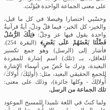
على معنى الجماعة الواحدة فيُؤنَّث.
وحسْبي اختصارا وفيصلا في كل ما قيل،
والخير- كل الخير- فيما قلّ ودلّ، آيةٌ قرآنيةٌ
واحدة يقول فيها عز وجلّ:
﴿تِلْكَ الرُّسُلُ
فَضَّلْنَا بَعْضَهُمْ عَلَى بَعْضٍ﴾
(البقرة 254).
فأشار إلى (الرسل) وهو جمع تكسير
للعاقل، بــ (تلك) اسم إشارة للمفردة
البعيدة، وترك ما خُصّ من أسماء الإشارة
للجمع الحقيقي البعيد، مثل: (أُولئِكَ/ أُولاكَ/
أُولالِكَ - وكلها جائزة)، وذلك على معنى:
تلك الجماعة من الرسل.
ولما كنتُ في اللغة تلميذا للمسيح الموعود