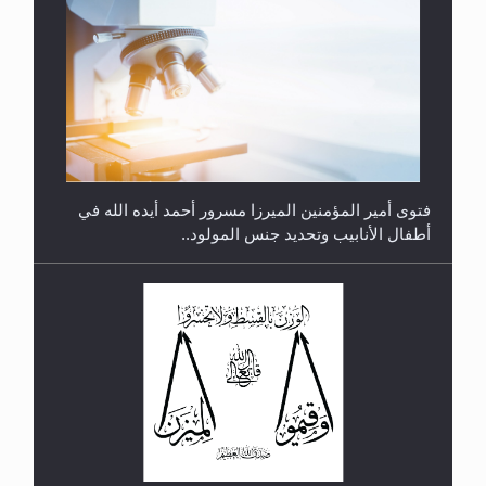
متطلَّبات التّحريك الجديد...
فتوى أمير المؤمنين الميرزا مسرور أحمد أيده الله في
أطفال الأنابيب وتحديد جنس المولود..
رأيٌ في لغة المسيح الموعود عليه السلام.. 4...
هل من الصحيح أن ديّة المرأة المقتولة تساوي نصف ديّة