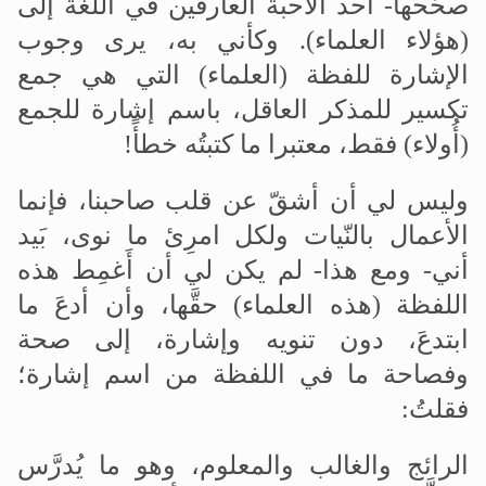
صحّحها- أحد الأحبة العارفين في اللّغة إلى
(هؤلاء العلماء). وكأني به، يرى وجوب
الإشارة للفظة (العلماء) التي هي جمع
تكسير للمذكر العاقل، باسم إشارة للجمع
(أُولاء) فقط، معتبرا ما كتبتُه خطأً!
وليس لي أن أشقّ عن قلب صاحبنا، فإنما
الأعمال بالنّيات ولكل امرِئ ما نوى، بَيد
أني- ومع هذا- لم يكن لي أن أَغمِط هذه
اللفظة (هذه العلماء) حقَّها، وأن أدعَ ما
ابتدعَ، دون تنويه وإشارة، إلى صحة
وفصاحة ما في اللفظة من اسم إشارة؛
فقلتُ:
الرائج والغالب والمعلوم، وهو ما يُدرَّس