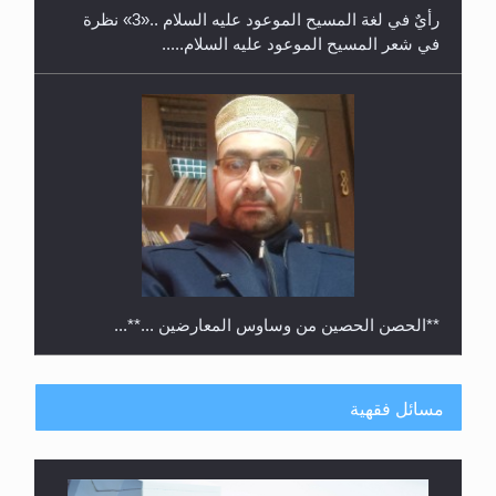
في شعر المسيح الموعود عليه السلام.....
**الحصن الحصين من وساوس المعارضين ...**...
مسائل فقهية