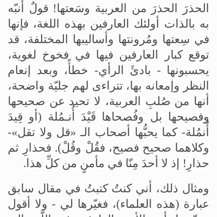
الحذرَ الحذرَ من العربية وسَعتها! قولٌ أنبّه
به بالذات أولئك العارفين بهذه اللغة، فإنها
في سِعتها ومُرونتها وأساليبها المختلفة، قد
توقع كبار العارفين فيها في فخوخ لغوية،
يحسبونها - بادئَ الرأي- خطأً، وبعد إنعام
النظر وإمعانه بها، تتراءى لهم جليّة واضحة،
أنها من صُلبِ العربية، لا تحيد عن صحيحها
وفصيحها بل وفُصحاها قَيْدَ أُنـمُلة (أو قِيدَ
أُنمُلة- كما يحبُّها أصحاب الـ «قل ولا تقل»-
وكلاهما صحيح فصيح، فقُلْ وقُلْ). فحذارِ ثم
حذارِ! إذ لا أحدَ مِنّا في مأمنٍ من كلِّ هذا.
ومثال ذلك، أني كنتُ كتبتُ في مقال سابق
عبارة (هذه العلماء)، فغيّرها لي - ولا أقول