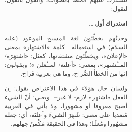
نستدرك عليهم الخطأ بالصواب، والقول بالقول؛
لنقول:
استدراك أول ...
وجدتُهم يخطّئون لغة المسيح الموعود (عليه
السلام) في استعماله كلمة «الاشتهار» بمعنى
«الإعلان»، ويخطّئون مشتقاتها، كمثل: «اشتهَرَه/
المــُشتهِر»، بمعنى: «أعلنه/ المــُعلن »؛ ويقولون:
إنها من الخطأ الصُّراح، وما هي بعربية قَراح.
ولسان حال هؤلاء في هذا الاعتراض يقول: إن
الفعل «اشتهر» لازم- لا غير– ويعني: أنّ الشيء
أصبح معروفا أو مشهورا، ولا يأتي في العربية
مُتعديا على معنى: شَهَرَ الشيءَ وأعلنَه، أي: جعله
مشهُورا ومُعلَنا؛ وهذا في الحقيقة مَكْمنُ جهلهم.