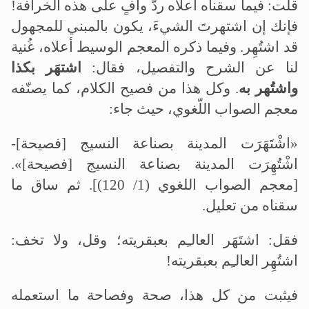
قلت: فيما سقناه أعلاه ردّ وافٍ على هذه الخرافة!
فإنك إن اشتهرتَ الشيءَ، يكون بالمبني للمجهول
قد اشتُهِر. وفيما ذكره المعجم الوسيط أعلاه، غُنية
لنا عن الشرح والتفصيل، فقال:
اشتهَر بكذا
واشتُهر به
. وكل هذا من فصيح الكلام، كما يصنّفه
معجم الصواب اللّغوي، حيث جاء:
«اشْتَهَرَت المدينة بصناعة النسيج [فصيحة]-
اشْتُهِرَت المدينة بصناعة النسيج [فصيحة]».
[معجم الصواب اللغوي (1/ 120)]. ثم ساق ما
سقناه من تعليل.
فقل: اشتَهَر العالـِم بعبقريته؛ وقل، ولا تخف:
اشتُهِر العالـِم بعبقريته!
فيثبت من كل هذا، صحة وفصاحة ما استعمله