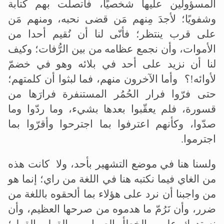
المسؤولين عليها شخصيًا، فاتصلت بهم كتابة
وشفويًا؛ لأجدَ مِنهم مَن قضى نحبه، ومنهم مَن
على قرب ينتظر؛ فأنّى لنا أن نُقيم أحدا من
الأموات، وأن نجمع عظامه من بين الرُّفات؛ وكيف
لنا أن نزيد على أحد في بلائه وهو في خضمّ
لأوائه!؟ وأما الآخرون منهم، فما لبثوا أن كلمتهم؛
حتى فرّوا فرار الحُمُر المستنفرة فرارَها من
قسورة، فلم يعقّبوا بعدها بشيء، وما ردّوا وما
صدّوا، وكأنهم اعترفوا بما اجترحوا وأقرّوا بما
اجترموا.
ولسنا هنا في موضع التشهير بأحد، ولا كانت هذه
من الغاي فيما نكتبه هنا في اللغة من راي؛ إنما هو
من واجبنا أن نرد على هؤلاء بما ألحقوه باللغة من
ضرر، وأن نَرُمّ ما هدموه من صرحها العظيم، وأن