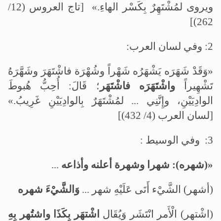
ويروى لمُشْتَهِرٌ بِكَسْر الهاءِ.» [تاج العروس (12/
262)]
2
: وفي لسان العرب:
«وَقَدْ شَهَرَه يَشْهَرُه شَهْراً وشُهْرَة فاشْتَهَرَ وشَهَّرَهُ
تَشْهِيراً
واشْتَهَرَه فاشْتَهَر
؛ قَالَ: أُحِبُّ هُبوطَ
الوادِيَيْنِ، وإِنَّنِي ... لمُشْتَهَرٌ بِالوادِيَيْنِ غَرِيبُ.»
[لسان العرب (4/ 432)]
3
: وفي الوسيط :
«(شهره): شهرا وشهرة أعلنه وأذاعه
...
(أشهر) الشَّيْء أَتَى عَلَيْهِ شهر ...
وَالشَّيْءَ شهره
(اشْتهر) الْأَمر انْتَشَر وَيُقَال
اشْتهَر بِكَذَا واشتُهر بِهِ