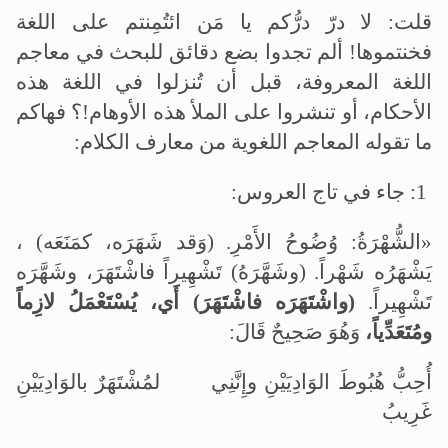
قلت: لا درّ درُّكم يا مَن ائتُمِنتم على اللغة
فخنتموها! ألم تجدوا بضع دقائق للبحث في معاجم
اللغة المعروفة، قبل أن تُنزلوا في اللغة هذه
الأحكام، أو تنشروا على الملأ هذه الأوهام!؟ فهاكم
ما تقوله المعاجم اللغوية من معارف الكلام:
1: جاء في تاج العروس:
«الشُّهْرَةُ: وُضُوحُ الأَمْرِ. (وَقد شَهَرَه، كمَنَعَه) ،
يَشْهَرُه شَهْراً. (وشَهَّرَهُ) تَشْهِيراً فاشْتَهَرَ، وشَهَّرَه
تَشْهِيراً.
(واشْتَهَرَه فاشْتَهَرَ) أَي، يُسْتَعْمَلُ لازِماً
ومُتَعَدِّياً،
وَهُوَ صَحِيحٌ قَالَ:
أُحِبُّ هُبُوطَ الوَادِيَيْنِ وإِنَّنِي لمُشْتَهَرٌ بالوَادِيَيْنِ
غَرِيبُ