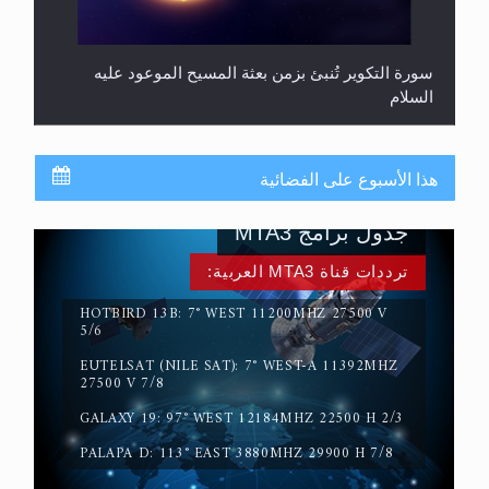
سورة التكوير تُنبئ بزمن بعثة المسيح الموعود عليه
السلام
هذا الأسبوع على الفضائية
جدول برامج MTA3
ترددات قناة MTA3 العربية:
HOTBIRD 13B: 7° WEST 11200MHZ 27500 V
5/6
EUTELSAT (NILE SAT): 7° WEST-A 11392MHZ
حقيقة المسيح الدجال
27500 V 7/8
GALAXY 19: 97° WEST 12184MHZ 22500 H 2/3
PALAPA D: 113° EAST 3880MHZ 29900 H 7/8