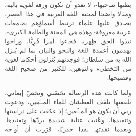
يظنها صاحبها-، لا تعدو أن تكون ورقة لغوية بالية،
ومثالا واضحا لمحنة اللغة العربية في هذا العصر،
يصادق عليها علماء ترتبط أسماؤهم بجامعات
عربية معروفة- وهذه هي المحنة والطامة الكبرى-،
نبذوا الحق ظِهريا فجاءوا أمرا فَرِيًّا، وراحوا
يهدمون أعمدة اللغة والنحو والبيان بما لم يُنزل
الله به من سلطان؛ فوجدتهم يُنزلون أحكاما لغوية
من التخطيء والتوهين، للكثير من صحيح اللغة
وفصيحها.
ولما كانت هذه الرسالة تخصّني وتخصّ إيماني،
تلقفتها تلقف العطشان للماء المــَعِين، ودعوت
ربي أن يكون هو المــُعين؛ إذ عكفت على دراستها
وتنقيدها، وعُنيت عناية شديدة بردّها وتفنيدها.
وبعدما نقدتها نقدا جذريًا، قرّرت أن أواجه