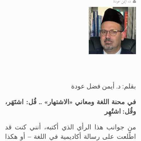
د. أيمن عودة
الحجّ.. دلالات، حِكم، وأهداف >> المزيد
اقرأ هذا المقال في أهمية عيد الأضحى و
بقلم: د. أيمن فضل عودة
في محنة اللغة ومعاني «الاشتهار» .. قُل: اشتَهَر،
وقُل: اشتُهِر
من جوانب هذا الرأي الذي أكتبه، أنني كنت قد
اطّلعت على رسالة أكاديمية في اللغة – أو هكذا