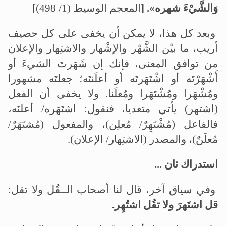
وَالشَّيْءَ شهره». [
المعجم الوسيط (1/ 498)]
وبعد كل هذا، لا يمكن أن يخفى على كل حصيف
أريب، ما بيْن الشَّهْر والإشْهار والاشتِهار والإعلان
من توافق المعنى، فإنك إن شَهَرتَ الشيءَ أو
أَشْهَرْتَه أو اشْتَهَرتَه أو أعلَنتَه؛ جعلتَه مشهورا
ومُشْهَرا ومُشْتَهَرا ومُعلَنا. ولا يخفى أن الفعل
(اشتهر) يأتي متعديا، فنقول: اشتَهَره/ أعلنَه،
فالفاعل (مُشْتَهِرٌ/ مُعلِن)، والمفعول (مُشتَهَرٌ/
مُعلَنٌ)، والمصدر (الاشتِهار/ الإعلان).
استدراك ثان ...
وفي سياق آخر، قال لنا أصحاب الــقُل ولا تقل:
قل اشتَهرَ ولا تقُل اشتُهِر.