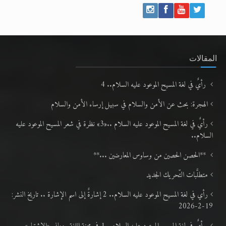
المقالات
رأيٌ في لغة المسيح الموعود عليه السلام.. 4
الهجرة: بحث عن الأمن والسلام في سبيل إرساء الأمن والسلام
رأيٌ في لغة المسيح الموعود عليه السلام ..«3» نظرة في شعر المسيح الموعود عليه
السلام..
**الحصن الحصين من وساوس المعارضين ...**
متطلَّبات التّحريك الجديد
رأي في لغة المسيح الموعود عليه السلام.. 2 إشارةٌ إلى اسم الإشارة .. تاريخ النشر:
19-2-2026