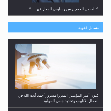
**الحصن الحصين من وساوس المعارضين ...**...
مسائل فقهية
متطلَّبات التّحريك الجديد...
فتوى أمير المؤمنين الميرزا مسرور أحمد أيده الله في
أطفال الأنابيب وتحديد جنس المولود..