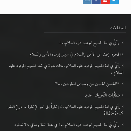
المقالات
رأيٌ في لغة المسيح الموعود عليه السلام.. 4
الهجرة: بحث عن الأمن والسلام في سبيل إرساء الأمن والسلام
رأيٌ في لغة المسيح الموعود عليه السلام ..«3» نظرة في شعر المسيح الموعود عليه
السلام..
**الحصن الحصين من وساوس المعارضين ...**
متطلَّبات التّحريك الجديد
رأي في لغة المسيح الموعود عليه السلام.. 2 إشارةٌ إلى اسم الإشارة .. تاريخ النشر:
19-2-2026
رأيٌ في لغة المسيح الموعود عليه السلام ..1 في محنة اللغة ومعاني «الاشتهار»