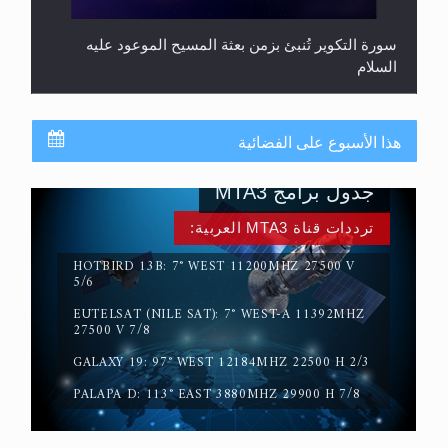
سورة التكوير تُنبئ بزمن بعثة المسيح الموعود عليه
السلام
هذا الأسبوع على الفضائية
جدول برامج MTA3
ترددات قناة MTA3 العربية:
HOTBIRD 13B: 7° WEST 11200MHZ 27500 V
5/6
EUTELSAT (NILE SAT): 7° WEST-A 11392MHZ
حقيقة المسيح الدجال
27500 V 7/8
GALAXY 19: 97° WEST 12184MHZ 22500 H 2/3
PALAPA D: 113° EAST 3880MHZ 29900 H 7/8