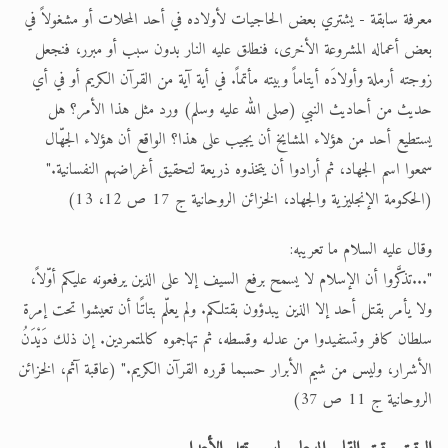
معرفة سابقة - يشتري بعض الحاجيات لأولاده في أحد المحلات أو مشغولاً في
بعض أعماله المشروعة الأخرى، فنطلق عليه النار بدون سبب أو مبرر، فنجعل
زوجته أرملة وأولادَه أيتاماً وبيته مأتماً. في أية آية من القرآن الكريم أو في أي
حديث من أحاديث النبي (صلى الله عليه وسلم) ورد مثل هذا الأمر؟ هل
يستطيع أحد من هؤلاء المشايخ أن يجيب على هذا؟ الواقع أن هؤلاء الجهّال
سمعوا اسم الجهاد، ثم أرادوا أن يتخذوه ذريعة لتحقيق أغراضهم النفسانية."
(الحكومة الإنجليزية والجهاد، الخزائن الروحانية ج 17 ص 12، 13)
وقال عليه السلام ما تعريبه:
"...تذكَّروا أن الإسلام لا يسمح برفع السيف إلا على الذين يرفعونه عليكم أوّلاً،
ولا يأمر بقتل أحد إلا الذين يبدؤون بقتلكم. ولم يعلّم بتاتًا أن تعيشوا تحت إمرة
سلطان كافر وتستفيدوا من عدلـه وقسطه، ثم تهاجموه كالمتمردين. إن ذلك دَيْدَنُ
الأشرار، وليس من شيم الأبرار حسبما قرره القرآن الكريم." (عاقبة آثم، الخزائن
الروحانية ج 11 ص 37)