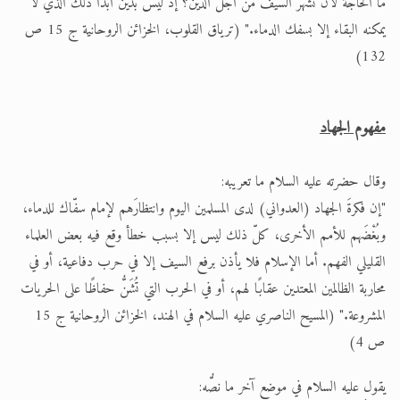
ما الحاجة لأن تشهر السيف من أجل الدين؟ إذ ليس بدين أبدًا ذلك الذي لا
يمكنه البقاء إلا بسفك الدماء." (ترياق القلوب، الخزائن الروحانية ج 15 ص
132)
مفهوم الجهاد
وقال حضرته عليه السلام ما تعريبه:
"إن فكرةَ الجهاد (العدواني) لدى المسلمين اليوم وانتظارَهم لإمام سفّاك للدماء،
وبُغْضَهم للأمم الأخرى، كلّ ذلك ليس إلا بسبب خطأ وقع فيه بعض العلماء
القليلي الفهم. أما الإسلام فلا يأذن برفع السيف إلا في حرب دفاعية، أو في
محاربة الظالمين المعتدين عقابًا لهم، أو في الحرب التي تُشَنُّ حفاظًا على الحريات
المشروعة." (المسيح الناصري عليه السلام في الهند، الخزائن الروحانية ج 15
ص 4)
يقول عليه السلام في موضع آخر ما نصُّه: