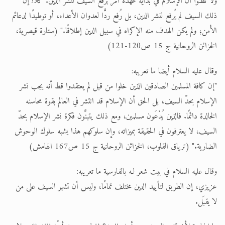
ولا تظنوا أن الإسلام في بداية عهده أمر برفع السيف لنشر الدين. كلا! إن
ذلك السيف لم يُرفع لنشر الدين، بل رُفع ردًّا لعدوان الأعداء، أو توطيدًا لدعائم
الأمن؛ ولم يكن الهدف منه الإكراه في سبيل الدين إطلاقًا." (ستارة قيصرية،
الخزائن الروحانية ج 15 ص120-121)
وقال عليه السلام أيضا ما تعريبه:
"إن كافة المسلمين الصادقين الذين خلوا من قبل لم يعتقدوا قط أنه يجب نشر
الإسلام بحدّ السيف، بل الحق أن الإسلام قد انتشر في العالم بقوة محاسنه
الخالدة دائمًا. فالذين يُدْعَون مسلمين، ومع ذلك يتبنَّون فكرة نشر الإسلام بحدّ
السيف، لا يعترفون في الحقيقة بميزاته، وإن سلوكهم هذا يشبه سلوك الوحوش
الضارية." (ترياق القلوب، الخزائن الروحانية ج 15 ص167 الهامش)
وقال عليه السلام في بيت شعر لـه بالفارسية ما تعريبه:
عزيزي، إن الطريق لتأييد الدين مختلف تمامًا، وليس أن تشهر السيف على من
لا يقبَل.