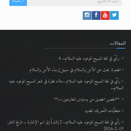
الإنضمام
المقالات
رأيٌ في لغة المسيح الموعود عليه السلام.. 4
الهجرة: بحث عن الأمن والسلام في سبيل إرساء الأمن والسلام
رأيٌ في لغة المسيح الموعود عليه السلام ..«3» نظرة في شعر المسيح الموعود عليه
السلام..
**الحصن الحصين من وساوس المعارضين ...**
متطلَّبات التّحريك الجديد
رأي في لغة المسيح الموعود عليه السلام.. 2 إشارةٌ إلى اسم الإشارة .. تاريخ النشر:
19-2-2026