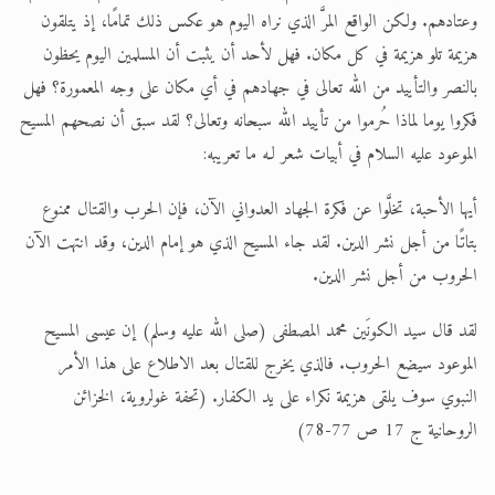
وعتادهم. ولكن الواقع المرَّ الذي نراه اليوم هو عكس ذلك تمامًا، إذ يتلقون
هزيمة تلو هزيمة في كل مكان. فهل لأحد أن يثبت أن المسلمين اليوم يحظون
بالنصر والتأييد من الله تعالى في جهادهم في أي مكان على وجه المعمورة؟ فهل
فكروا يوما لماذا حُرموا من تأييد الله سبحانه وتعالى؟ لقد سبق أن نصحهم المسيح
الموعود عليه السلام في أبيات شعر لـه ما تعريبه:
أيها الأحبة، تخلَّوا عن فكرة الجهاد العدواني الآن، فإن الحرب والقتال ممنوع
بتاتًا من أجل نشر الدين. لقد جاء المسيح الذي هو إمام الدين، وقد انتهت الآن
الحروب من أجل نشر الدين.
لقد قال سيد الكونَين محمد المصطفى (صلى الله عليه وسلم) إن عيسى المسيح
الموعود سيضع الحروب. فالذي يخرج للقتال بعد الاطلاع على هذا الأمر
النبوي سوف يلقى هزيمة نكراء على يد الكفار. (تحفة غولروية، الخزائن
الروحانية ج 17 ص 77-78)