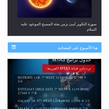
سورة التكوير تُنبئ بزمن بعثة المسيح الموعود عليه
السلام
هذا الأسبوع على الفضائية
جدول برامج MTA3
ترددات قناة MTA3 العربية:
HOTBIRD 13B: 7° WEST 11200MHZ 27500 V
5/6
حقيقة المسيح الدجال
EUTELSAT (NILE SAT): 7° WEST-A 11392MHZ
27500 V 7/8
GALAXY 19: 97° WEST 12184MHZ 22500 H 2/3
PALAPA D: 113° EAST 3880MHZ 29900 H 7/8