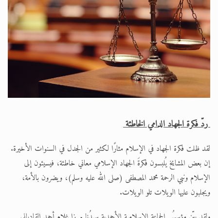
الحجّ.. دلالات، حِكم، وأهداف >> المزيد
اقرأ هذا المقال في أهمية عيد الأضحى و
ردّ فكرة الجهاد الدامي الخاطئة
لقد ظلت فكرة الجهاد في الإسلام مثارًا لكثير من الجدل في السنوات الأخيرة.
إن بعض المشايخ يُلبسون فكرةَ الجهاد الإسلامي معاني خاطئة، فيسيئون إلى
الإسلام ونبي الرحمة محمد المصطفى (صلى الله عليه وسلم)، ويضرون بالأمة،
ويجلبون عليها الويلات تلو الويلات.
ولقد بيّن مؤسسُ الجماعة الإسلامية الأحمدية سيدُنا مرزا غلام أحمد القادياني