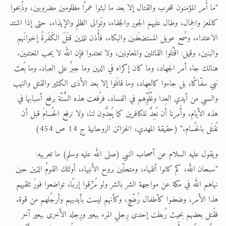
"ما أُمر المؤمنون للحرب والقتال إلا بعد ما لبثوا عمرًا مظلومين مضروبين، وذُبحوا
كالمعز والجِمال، وطال عليهم الجور والجفاء، وتَوالى الظلم والإيذاء، حتى إذا اشتد
الاعتداء، وسُمع عويل المستضعَفين والبكاء، فأُذن للذين قتَلَ الكَفَرةُ إخوانَهم
والبنين، وقيل: اقْتُلوا القاتلين والمعاونين، ولا تعتدوا فإن الله لا يحب المعتدين.
هنالك جاء أمر الجهاد، وما كان إكراه في الدين وما جبرٌ على العباد. وما بُعث
نبي سفّاكًا، بل جاءوا كالعِهاد، وما قاتَلوا إلا بعد الأذى الكثير والقتل والنهب
والسبي من أيدي العِدا وغُلُوِّهم في الفساد. فرُفعت هذه السُّنّة برفع أسبابها في
هذه الأيام، وأُمرنا أن نُعِدَّ للكافرين كما يُعِدُّون لنا، ولا نرفع الحُسامَ قبل أن
نُقتَل بالحُسام." (حقيقة المهدي، الخزائن الروحانية ج 14 ص 454)
ويقول عليه السلام عن أصحاب النبي (صلى الله عليه وسلم) ما تعريبه:
"سبحان الله، كم كانوا أتقياء، ومتحلّين بروح الأنبياء، أولئك القومُ الذين حين
نهاهم الله في مكة عن مواجهة الشر بالشر ولو مُزّقوا إربًا، تواضعوا فورَ تلقيهم
هذا الأمر، وضعفوا كأطفال رُضّعٍ، وكأنهم ليست بأيديهم وأرجُلهم من قوة.
فقُتل بعضهم بحيث رُبطت إحدى رِجلي المرء ببعير ورِجله الأخرى ببعير آخر