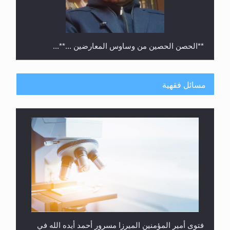
**الحصن الحصين من وساوس المعارضين ...**...
مسائل فقهية
متطلَّبات التّحريك الجديد...
فتوى أمير المؤمنين الميرزا مسرور أحمد أيده الله في
أطفال الأنابيب وتحديد جنس المولود..