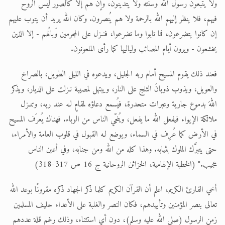
ولا يتبعون رسول الله وسنته ولا يتدينون، وإنْ هم إلا كالصوَر ليس الروح
فيهم، فلا ينظر إليهم الله بالرحمة ولا هم يُنصرون. وكان الله يريد أن يتوب عليهم
إن كانوا يتضرعون، فما تابوا وما تضرعوا، فنـزل على المجرمين وَبالُهم - إلا الذين
يخشعون - ويرون أيام المصائب ولياليها كما رأى الملعونون.
فعند ذلك يقوم المسيح أمام ربه الجليل، ويدعوه في الليل الطويل، بالصراخ
والعويل، ويذوب ذوبانَ الثلج على النار، ويبتهل لمصيبة نـزلت على الديار، ويذكر
اللهَ بدموع جارية وعبرات متحدرة، فيُسمع دعاؤه لمقامٍ لـه عند ربه، وتنـزل
ملائكة الإيواء فيفعل الله ما يفعل، ويُنجّي الناس من الوباء. فهناك يُعرَف المسيح
في الأرض كما عُرِف في السماء، ويوضع لـه القبول في قلوب العامة والأمراء،
حتى يتبرَّك الملوك بثيابه. وهذا كله من الله ومن جنابه، وفي أعين الناس
عجيب." (الخطبة الإلهامية، الخزائن الروحانية ج 16 ص 317-318)
أخي القارئ الكريم، اعلم أن القرآن الكريم كلما ذكر الجهاد ذكره مقرونًا بوعد الله
تعالى بنصر المؤمنين وتأييدهم، فكان النصر والغلبة على الأعداء حليف المسلمين
زمن الرسول (صلى الله عليه وسلم)، دون أي استثناء، وذلك رغم قلة عددهم