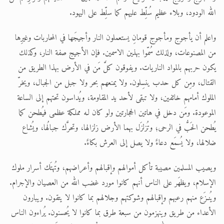
الله الودود، وبلاء عظيم سُلِّط عليهم كما سلِّط على اليهود.
واعلم أن يأجوج ومأجوج قومانِ يستعملون النار وأجيجَها في المحاربات وغيرِها
من المصنوعات، ولذلك سُمّوا بهذين الاسمين. فإن الأجيج صفة النار، وكذلك
يكون حربهم بالمواد الناريات. ويفوقون كلَّ مَن في الأرض بهذا الطريق من
القتال، ومِن كل حدب ينسِلون. ولا يمنعهم بحر ولا جبل من الجبال، ويخرّ
الملوك أمامهم خائفين، ولا تبقى لأحد يد المقاومة، ويُداسون تحتهم إلى الساعة
الموعودة. ومَن دخل في هاتين الحجارتين ولو كان لـه مملكة عظمى فيُطحن كما
يُطحن الحَبُّ في الرحى؛ وتُزلزَل بهما الأرض زلزالها، وتحرَّك جبالُها، ويُشاع
ضلالها، ولا يُسمَع دعاءٌ ولا يصل إلى العرش بكاءٌ.
ويصيب المسلمين مصيبة تأكل أموالهم وإقبالهم وأعراضهم، وتُهتَك أسرار ملوك
الإسلام، ويظهَر على الناس أنهم كانوا مورد غضب الله من العصيان والإجرام.
ويُنـزَع منهم رعبهم وإقبالهم وشوكتهم وجلالهم بما كانوا لا يتقون. ويبارون
الأعداء من طريق وينهزمون من سبعة طرق بما كانوا لا يُحسنون. يُراءون الناس