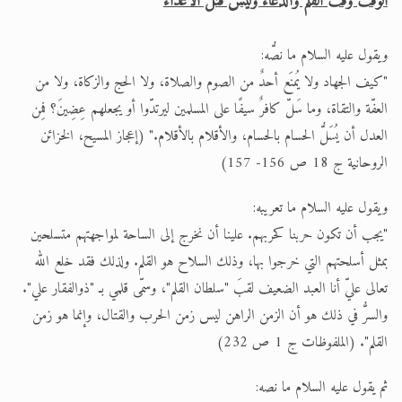
الوقت وقت القلم والدعاء وليس قتل الأعداء
ويقول عليه السلام ما نصُّه:
"كيف الجهاد ولا يُمنَع أحدٌ من الصوم والصلاة، ولا الحج والزكاة، ولا من
العفّة والتقاة، وما سَلّ كافرٌ سيفًا على المسلمين ليرتدّوا أو يجعلهم عِضِينَ؟ فمِن
العدل أن يُسَلُّ الحسام بالحسام، والأقلام بالأقلام." (إعجاز المسيح، الخزائن
الروحانية ج 18 ص 156- 157)
ويقول عليه السلام ما تعريبه:
"يجب أن تكون حربنا كحربهم. علينا أن نخرج إلى الساحة لمواجهتهم متسلحين
بمثل أسلحتهم التي خرجوا بها، وذلك السلاح هو القلم. ولذلك فقد خلع الله
تعالى عليّ أنا العبد الضعيف لقبَ "سلطان القلم"، وسمّى قلمي بـ "ذوالفقار علي".
والسرُّ في ذلك هو أن الزمن الراهن ليس زمن الحرب والقتال، وإنما هو زمن
القلم". (الملفوظات ج 1 ص 232)
ثم يقول عليه السلام ما نصه: