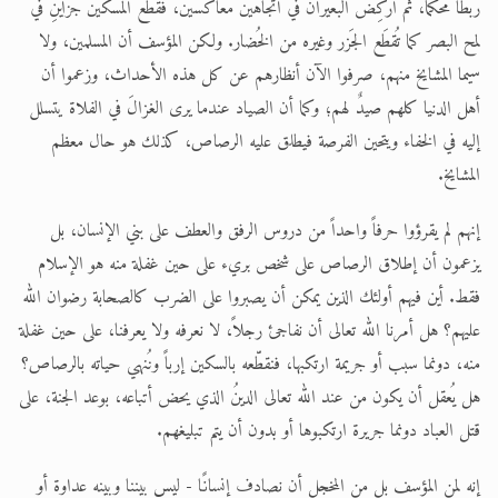
ربطًا محكمًا، ثم أُركِض البعيران في اتجاهين معاكسين، فقُطع المسكين جزأَيْنِ في
لمح البصر كما تُقطَع الجَزر وغيره من الخُضار. ولكن المؤسف أن المسلمين، ولا
سيما المشايخ منهم، صرفوا الآن أنظارهم عن كل هذه الأحداث، وزعموا أن
أهل الدنيا كلهم صيدٌ لهم؛ وكما أن الصياد عندما يرى الغزالَ في الفلاة يتسلل
إليه في الخفاء ويتحين الفرصة فيطلق عليه الرصاص، كذلك هو حال معظم
المشايخ.
إنهم لم يقرؤوا حرفاً واحداً من دروس الرفق والعطف على بني الإنسان، بل
يزعمون أن إطلاق الرصاص على شخص بريء على حين غفلة منه هو الإسلام
فقط. أين فيهم أولئك الذين يمكن أن يصبروا على الضرب كالصحابة رضوان الله
عليهم؟ هل أمرنا الله تعالى أن نفاجئ رجلاً، لا نعرفه ولا يعرفنا، على حين غفلة
منه، دونما سبب أو جريمة ارتكبها، فنقطّعه بالسكين إرباً ونُنهي حياته بالرصاص؟
هل يُعقل أن يكون من عند الله تعالى الدينُ الذي يحض أتباعه، بوعد الجنة، على
قتل العباد دونما جريرة ارتكبوها أو بدون أن يتم تبليغهم.
إنه لمن المؤسف بل من المخجل أن نصادف إنسانًا - ليس بيننا وبينه عداوة أو