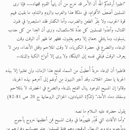
"اعلموا أرشدكم الله أن الأمر قد خرج من أن يتهيأ القوم للجهاد.... فإنا نرى
المسلمين أضعفَ الأقوامِ، في ملكنا هذا والعرب والروم والشام، ما بقيت فيهم
قوة الحرب، ولا عِلْمُ الطعن والضرب. وأما الكفار فقد استبصروا في فنون
القتال، وأعدّوا للمسلمين كل عدَّة للاستئصال، ونرى أن العِدا من كل حدب
ينسِلون، وما يلتقي جمعانِ إلا وهم يغلِبون. فظهر مما ظهر أن الوقت وقت
الدعاء، والتضرعِ في حضرة الكبرياء، لا وقت الملاحم وقتل الأعداء. ومن لا
يعرف الوقتَ فيُلقي نفسه إلى التهلكة، ولا يرى إلا أنواع النكبة والذلة...
فاعلموا أن الدعاء حربةٌ أُعطيتُ من السماء لفتح هذا الزمان، ولن تغلبوا إلا بهذه
الحربة يا معشر الخلان. وقد أخبر النبيون مِن أولهم إلى آخرهم بهذه الحربة،
وقالوا إن المسيح الموعود ينال الفتح بالدعاء والتضرع في الحضرة، لا بالملاحم
وسفك دماء الأمة." (تذكرة الشهادتين، الخزائن الروحانية ج 20 ص 81-82)
يقول حضرته عليه السلام ما نصه:
"وأما الآفات التي قُدِّر ظهورُها في وقت المسيح فمِن أعظمِها خروج يأجوج
ومأجوج وخروج الدجال الوقيح، وهم فتنة للمسلمين عند عصيانهم وفرارِهم من