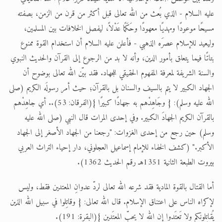
عليه السلام - الذي بُعث من الله تعالى قبل أكثر من قرن من الزمن، بصفته
مسيحًا موعودًا ومهديًا معهودًا وحَكَمًا عَدْلاً، ليفصل الخلافات بين المسلمين،
وليعيد للإسلام عصرَه الذهبي - فأعلن عليه السلام أن استخدام القوة ممنوع
بتاتًا فيما يتعلق بأمور الدين، وأنه لا بد من الرجوع إلى القرآن والحديث النبوي
والسنة الشريفة لمعرفة المفهوم الحقيقي للجهاد. فقد بيّن الله تعالى بوضوح أن
الجهاد الكبير لا يتم بالسيف والسنان بل بالقرآن؛ حيث أمر رسولَه الكريم (صلى
الله عليه وسلم): { وجَاهِدْهم به جهادًا كبيرًا }(الفرقان: 53).. أي جاهِدْهم
بالقرآن الكريم الجهادَ الكبير. وفي إحدى المرات قال النبي (صلى الله عليه
وسلم) حين رجع من إحدى الغزوات: "رجعنا من الجهاد الأصغر إلى الجهاد
الأكبر." (كشف الخفاء للإمام إسماعيل العجلوني، دار إحياء التراث العربي
بيروت الطبعة الثانية 1351هـ رقم الحديث 1362).
أما القتال بالقوة المادية فقد شرعه الله تعالى لردّ عدوانِ المعتدين فقط، وليس
لإكراه الناس على اعتناق الإسلام. قال الله تعالى: { وقاتِلوا في سبيل الله الذين
يُقاتِلونكم ولا تَعتَدوا إن الله لا يحبّ المعتَدين }(البقرة: 191).