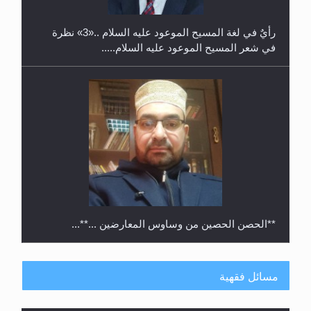
رأيٌ في لغة المسيح الموعود عليه السلام ..«3» نظرة
في شعر المسيح الموعود عليه السلام.....
**الحصن الحصين من وساوس المعارضين ...**...
مسائل فقهية