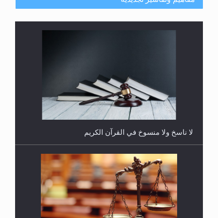
هل يُحسب حول الزكاة وفق السنة الميلادية أو الهجرية؟
لا ناسخ ولا منسوخ في القرآن الكريم
هل يجوز فتح مشروع كوافير نسائي للمحجبات وغير