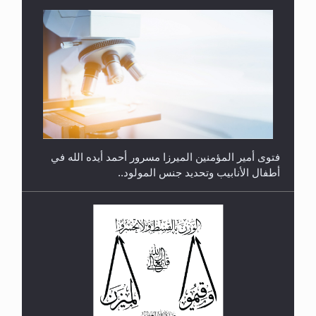
متطلَّبات التّحريك الجديد...
فتوى أمير المؤمنين الميرزا مسرور أحمد أيده الله في
أطفال الأنابيب وتحديد جنس المولود..
رأيٌ في لغة المسيح الموعود عليه السلام.. 4...