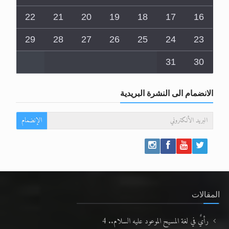
22
21
20
19
18
17
16
29
28
27
26
25
24
23
31
30
الانضمام الى النشرة البريدية
الإنضمام
المقالات
رأيٌ في لغة المسيح الموعود عليه السلام.. 4