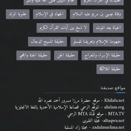
عقيدتنا في القرآن الكريم
خاتم النبيين صلى الله عليه وسلم
وفاة عيسى بن مريم عليه السلام
الجهاد في الإسلام
عقوبة المرتد
الحياة بعد الموت
لا نسخ بين آيات القرآن الكريم
مفهومنا للإسلام وتعريفنا للمسلم
حقيقة المسيح الدجال
حقيقة الإسراء والمعراج
حقيقة الجن
حقيقة الجنة والجحيم
حقيقة الملائكة
مواقع صديقة:
Khilafa.net - موقع حضرة مرزا مسرور أحمد نصره الله
alislam.org - الموقع الرسمي للجماعة الإسلامية الأحمدية باللغة الانجليزية
MTA.TV - موقع قناة MTA الرسمي
altaqwa.net- مجلة التقوى
zadulmuslima.net - مجلة زاد المسلمة