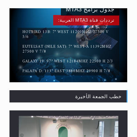
جدول برامج MTA3
ترددات قناة MTA3 العربية:
HOTBIRD 13B: 7° WEST 11200MHZ 27500 V
5/6
EUTELSAT (NILE SAT): 7° WEST-A 11392MHZ
حقيقة المسيح الدجال
27500 V 7/8
GALAXY 19: 97° WEST 12184MHZ 22500 H 2/3
PALAPA D: 113° EAST 3880MHZ 29900 H 7/8
خطب الجمعة الأخيرة
القرآن قاضٍ وحكمٌ على السنة ومهيمنٌ عليها.. ليس
العكس