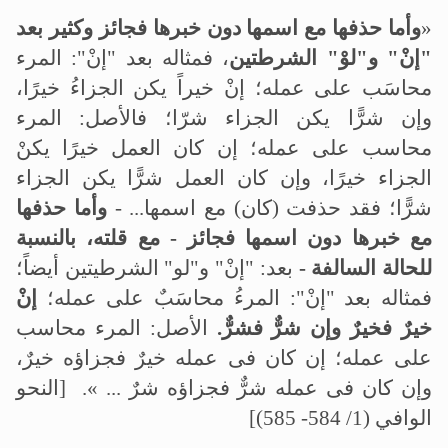
«
وأما حذفها مع اسمها دون خبرها
فجائز وكثير بعد
"إنْ" و"لوْ" الشرطتين
، فمثاله بعد "إنْ": المرء
محاسَب على عمله؛ إنْ خيراً يكن الجزاءُ خيرًا،
وإن شرًّا يكن الجزاء شرّا؛ فالأصل: المرء
محاسب على عمله؛ إن كان العمل خيرًا يكنْ
الجزاء خيرًا، وإن كان العمل شرًّا يكن الجزاء
شرًّا؛ فقد حذفت (كان) مع اسمها...
-
وأما حذفها
مع خبرها دون اسمها فجائز - مع قلته، بالنسبة
للحالة السالفة -
بعد: "إنْ" و"لو" الشرطيتين أيضاً؛
فمثاله بعد "إنْ": المرءُ محاسَبٌ على عمله؛
إنْ
خيرٌ فخيرٌ وإن شرٌّ فشرٌّ.
الأصل: المرء محاسب
على عمله؛ إن كان فى عمله خيرٌ فجزاؤه خيرٌ،
وإن كان فى عمله شرٌّ فجزاؤه شرٌ ... ».
[النحو
الوافي (1/ 584- 585)]