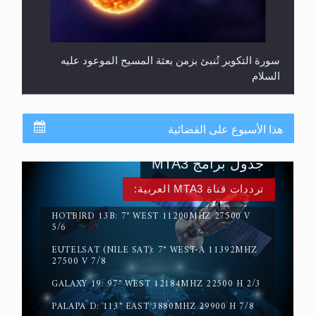
سورة التكوير تُنبئ بزمن بعثة المسيح الموعود عليه
السلام
هذا الأسبوع على الفضائية
جدول برامج MTA3
ترددات قناة MTA3 العربية:
HOTBIRD 13B: 7° WEST 11200MHZ 27500 V
5/6
EUTELSAT (NILE SAT): 7° WEST-A 11392MHZ
حقيقة المسيح الدجال
27500 V 7/8
GALAXY 19: 97° WEST 12184MHZ 22500 H 2/3
PALAPA D: 113° EAST 3880MHZ 29900 H 7/8