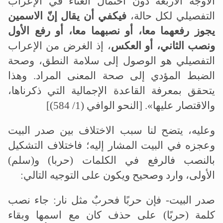
الأوجه الأربعة دون احتمال العناء في الإعراب
التفصيلي لكل حالة،
فيكفي أن يقال إنّ الاسمين
يجوز رفعهما معا، أو نصبهما معا، أو رفع الأول
ونصب الثاني، أو العكس
، إذ الغرض من الإعراب
التفصيلي هو الوصول إلى سلامة النطق، وصحة
الضبط المؤدي إلى صحة المعنى المراد. وهذا
يتحقق بمعرفة القاعدة الإجمالية التي ذكرناها،
والاقتصار عليها». [النحو الوافي (1/ 584)]
وعليه، يتضح لنا سبب الاختلاف بين صدر البيت
وعجزه في البيت المشار إليه؛ فاختلاف التشكيل
بالنصب فالرفع في الكلمات (حربا) و(سلم)
الأولى، وارد وصحيح ويكون على التوجيه التالي:
صدر البيت- فإن حربًا فحربٌ مثل نار: جاء نصب
كلمة (حربًا) على حذف كان مع اسمها وبقاء