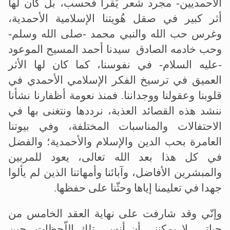
الأحمديين- مجرد شعر يُقرأ فحسب، بل كان لها
أثر كبير في صقل هُويتنا الإسلامية الأحمدية،
وغرس حب الله والنبي محمد -صلى الله وسلم-
وحب خادمه الصادق سيدنا أحمد المسيح الموعود
-عليه السلام- في نفوسنا، كما كان لها الأثر
العميق في ترسيخ الفكر الإسلامي الأحمدي في
قلوبنا وعقولنا ووجداننا. فمنذ نعومة أظفارنا نشأنا
ننشد هذه القصائد العذبة، نرددها ونتغنى بها في
الاحتفالات والمناسبات المختلفة، وفي بيوتنا
العامرة بحب الدين والإسلام والأحمدية؛ والفضل
في كل هذا بعد الله تعالى، يعود للمربين
والمبشرين الأفاضل، وآبائنا وأمهاتنا الذين لم يألوا
جهدا في تعليمنا إياها وحثّنا على حفظها.
وإنّي وقد شارفت على نهاية العقد الخامس من
حياتي، لا يمكنني أن أنسى تلك اللّحظات، حين