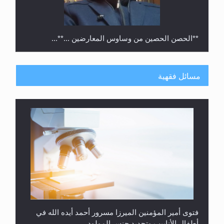
**الحصن الحصين من وساوس المعارضين ...**...
مسائل فقهية
متطلَّبات التّحريك الجديد...
فتوى أمير المؤمنين الميرزا مسرور أحمد أيده الله في
أطفال الأنابيب وتحديد جنس المولود..