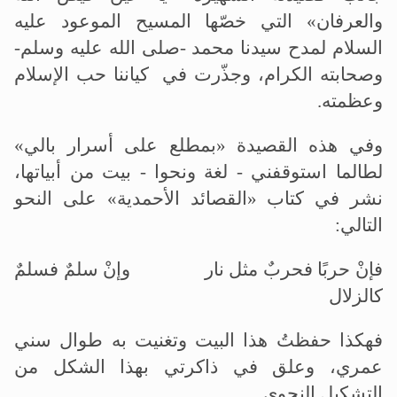
والعرفان» التي خصّها المسيح الموعود عليه
السلام لمدح سيدنا محمد -صلى الله عليه وسلم-
وصحابته الكرام، وجذّرت في كياننا حب الإسلام
وعظمته.
وفي هذه القصيدة «بمطلع على أسرار بالي»
لطالما استوقفني - لغة ونحوا - بيت من أبياتها،
نشر في كتاب «القصائد الأحمدية» على النحو
التالي:
فإنْ حربًا فحربٌ مثل نار وإنْ سلمٌ فسلمٌ
كالزلال
فهكذا حفظتُ هذا البيت وتغنيت به طوال سني
عمري، وعلق في ذاكرتي بهذا الشكل من
التشكيل النحوي.