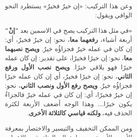
وعن هذا التركيب: «إن خيرٌ فخيرٌ» يستطرد النحو
الوافي ويقول:
«في مثل هذا التركيب يصح في الاسمين بعد
"إنْ"
أربعة أشياء،
رفعهما معا
، نحو: إن خيرٌ فخيرٌ، أي:
إن كان في عمله خيرٌ فجزاؤُه خيرٌ.
ويصح نصبهما
معا
، نحو: إن خيرًا فخيرًا، على تقدير: إن كان عمله
خيرًا فهو يلاقي خيرًا.
ويصح نصب الأول ورفع
الثاني
، نحو: إن خيرًا فخيرٌ، أي إن كان عمله خيرًا
فجزاؤُه خيرٌ.
ويصح رفع الأول ونصب الثاني
، نحو:
إن خيرٌ فخيرًا، أي: إن كان في عمله خيرٌ فالجزاءُ
يكون خيرًا.... وهذا الوجه أضعف الأربعة لكثرة
الحذف فيه،
ولكنه قياسي كالثلاثة الأخرى
.
ومن الممكن التخفيف والتيسير والاختصار بمعرفة