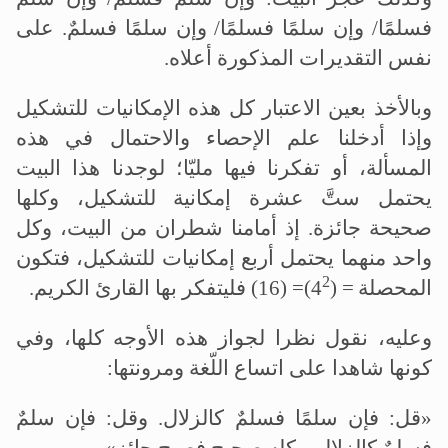
فسلمًا/ وإن سلمًا فسلمًا/ وإن سلمًا فسلمٌ. على
نفس التقديرات المذكورة أعلاه.
وبالأخذ بعين الاعتبار كل هذه الإمكانيات للتشكيل
وإذا أدخلنا علم الإحصاء والاحتمال في هذه
المسألة، أو تفكرنا فيها مليّا؛ لوجدنا هذا البيت
يحتمل ستَّ عشرة إمكانية للتشكيل، وكلها
صحيحة جائزة. إذ أمامنا شطران من البيت، وكل
واحد منهما يحتمل أربع إمكانيات للتشكيل، فتكون
2
المحصلة
= (4
)= (16) فليتفكر بها القارئ الكريم.
وعليه، نقول نظرا لجواز هذه الأوجه كلها، وفي
كونها شاهدا على اتساع اللّغة ومرونتها:
«قل: فإن سلمًا فسلمٌ كالزلال. وقل: فإن سلمٌ