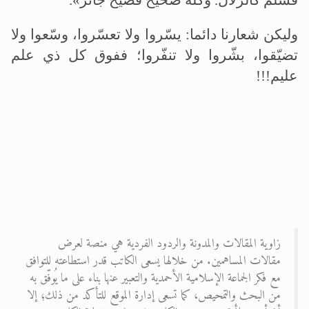
فسلمٌ كالزلال. وكله صحيح فصيح جائز».
وليكن شعارنا دائما: يسّروا ولا تعسّروا، وسّعوا ولا
تضيّقوا، بشّروا ولا تنفّروا؛ ففوق كل ذي علم
عليم!!!
زاوية المقالات والمدونة والردود الفردية هي منصة لعرض
مقالات المساهمين. من خلالها يسعى الكاتب قدر استطاعته للتوافق
مع فكر الجماعة الإسلامية الأحمدية والتعبير عنها بناء على ما يُوفّق به
من البحث والتمحيص، كما تسعى إدارة الموقع للتأكد من ذلك؛ إلا