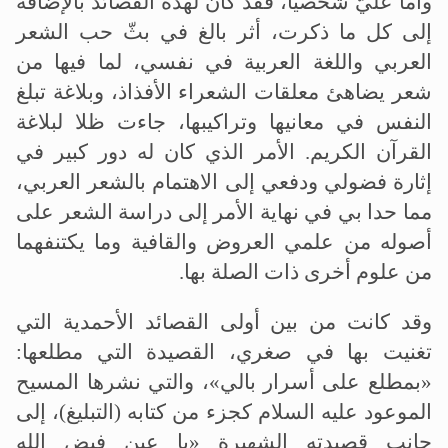
وأما عَليّ شخصيا، فقد كان لهذه القصائد بالإضافة
إلى كل ما ذكرت، أثر بالغ في بثّ حب الشعر
العربي واللغة العربية في نفسي، لما فيها من
شعر يضاهئ معلقات الشعراء الأفذاذ، وبلاغة تبلغ
النفس في معانيها وتراكيبها، جاءت ظلا لبلاغة
القرآن الكريم. الأمر الذي كان له دور كبير في
إثارة فضولي ودفعي إلى الاهتمام بالشعر العربي،
مما حدا بي في نهاية الأمر إلى دراسة الشعر على
أصوله من علمي العروض والقافية وما يكتنفهما
من علوم أخرى ذات الصلة بها.
وقد كانت من بين أولى القصائد الأحمدية التي
تغنيت بها في صغري، القصيدة التي مطلعها:
«بمطلع على أسرار بالي»، والتي نشرها المسيح
الموعود عليه السلام كجزء من كتابه (التبليغ)، إلى
جانب قصيدته الشهيرة «يا عين فيض الله