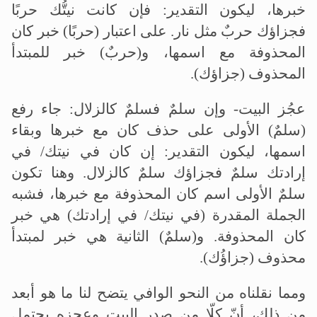
خبرها، ليكون التقدير: فإن كانت نيتُّك حربًا
فجزاؤك حربٌ مثل نار. على اعتبار (حربًا) خبر كان
المحذوفة مع اسمها، و(حربٌ) خبر للمبتدأ
المحذوف (جزاؤك).
عجُز البيت- وإن سلمٌ فسلمٌ كالزلال: جاء رفع
(سلمٌ) الأولى على حذف كان مع خبرها وبقاء
اسمها، ليكون التقدير: إن كان في نيتك/ في
إرادتك سلمٌ فجزاؤك سلمٌ كالزلال. وهنا تكون
سلمٌ الأولى اسم كان المحذوفة مع خبرها، فشبه
الجملة المقدرة (في نيتك/ في إرادتك) هي خبر
كان المحذوفة. و(سلمٌ) الثانية هي خبر لمبتدأ
محذوف (جزاؤُك).
ومما نقلناه من النحو الوافي يتضح لنا ما هو أبعد
من ذلك، أنّ كلّا من صدر البيت وعجزه يحتمل