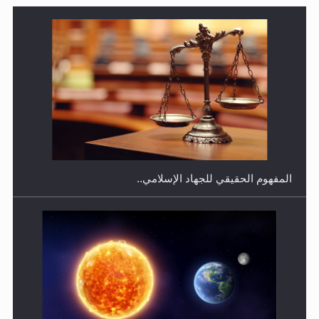
هل يجوز فتح مشروع كوافير نسائي للمحجبات وغير
المحجبات؟
المفهوم الحقيقي للجهاد الإسلامي..
فتوى أمير المؤمنين الميرزا مسرور أحمد أيده الله في أطفال
الأنابيب وتحديد جنس المولود..