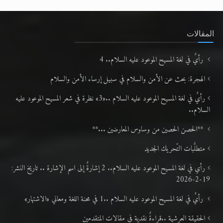
المقالات
رأيٌ في لغة المسيح الموعود عليه السلام.. 4
الهجرة: بحث عن الأمن والسلام في سبيل إرساء الأمن والسلام
رأيٌ في لغة المسيح الموعود عليه السلام ..«3» نظرة في شعر المسيح الموعود عليه
السلام..
**الحصن الحصين من وساوس المعارضين ...**
متطلَّبات التّحريك الجديد
رأي في لغة المسيح الموعود عليه السلام.. 2 إشارةٌ إلى اسم الإشارة .. تاريخ النشر:
19-2-2026
رأيٌ في لغة المسيح الموعود عليه السلام ..1 في محنة اللغة ومعاني «الاشتهار»
الحقيقة العرشية ..قراءةٌ نقدية في مقالات المتقدمين