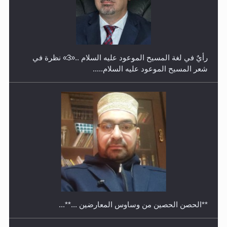
حفل توزيع الشهادات في الجامعة الأحمدية بنيجيريا لعام
2025
رأيٌ في لغة المسيح الموعود عليه السلام ..«3» نظرة في
شعر المسيح الموعود عليه السلام.....
معرض القرآن الكريم لمدة ثلاثين يوما في مكتبة مدينة
ريهيماكي في فنلند
**الحصن الحصين من وساوس المعارضين ...**...