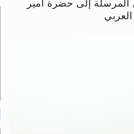
حى وأحكامه >> المزيد
 المرسلة إلى حضرة امير
د
العربي
لى حضرة امير المؤمنين أيده الله والمكتب العربي >> الم
 زكريا يطرس وأعداء الإسلام اضغط هنا >> المزيد