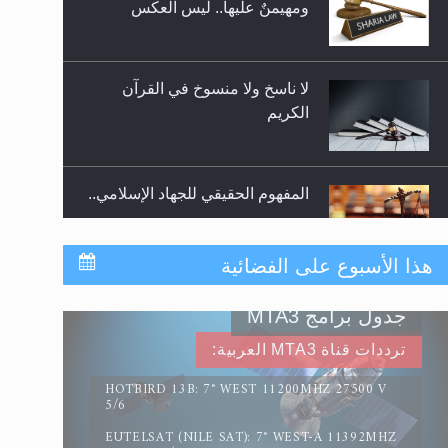
لا ناسخ ولا منسوخ في القرآن
الكريم
المفهوم الحقيقي للجهاد الإسلامي..
سورة التكوير تُنبئ بزمن بعثة
هذا الأسبوع على الفضائية
المسيح الموعود عليه السلام
جدول برامج MTA3
حقيقة المسيح الدجال
ترددات قناة MTA3 العربية:
HOTBIRD 13B: 7° WEST 11200MHZ 27500 V
5/6
EUTELSAT (NILE SAT): 7° WEST-A 11392MHZ