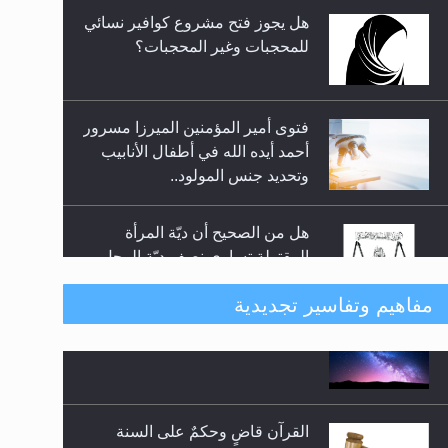
فتوى أمير المؤمنين الميرزا مسرور
أحمد أيده الله في أطفال الأنابيب
وتحديد جنس المولود..
هل من الصحيح أن ديّة المرأة
المقتولة تساوي نصف ديّة الرجل
المقتول؟
هل تعتبر الأشفار الاصطناعية
مفاهيم وتفاسير تجديدية
(الرموش الاصطناعية) والأظافر
البلاستيكية وطلاء الأظافر حاجبا
للوضوء وهل يُسمح الصلاة بها؟
القرآن قاضٍ وحكمٌ على السنة
هل يُحسب حول الزكاة وفق السنة
ومهيمنٌ عليها.. ليس العكس
الميلادية أو الهجرية؟