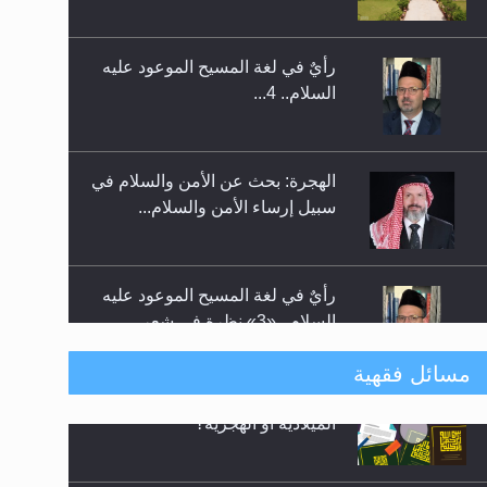
رأيٌ في لغة المسيح الموعود عليه
إتمام حفظ القرآن الكريم لثلاثة
السلام.. 4...
طلاب من مدرسة الحفظ في غانا
الهجرة: بحث عن الأمن والسلام في
سبيل إرساء الأمن والسلام...
رأيٌ في لغة المسيح الموعود عليه
السلام ..«3» نظرة في شعر
المسيح الموعود عليه السلام.....
**الحصن الحصين من وساوس
مسائل فقهية
المعارضين ...**...
هل يجوز فتح مشروع كوافير نسائي
متطلَّبات التّحريك الجديد...
للمحجبات وغير المحجبات؟