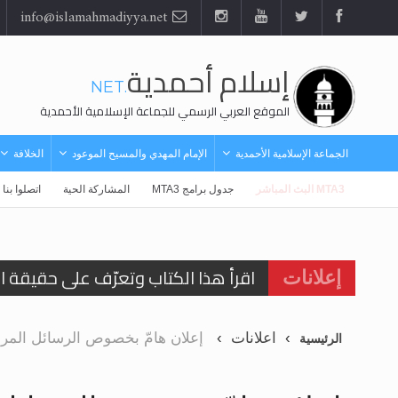
info@islamahmadiyya.net
إسلام أحمدية
.NET
الموقع العربي الرسمي للجماعة الإسلامية الأحمدية
الجماعة الإسلامية الأحمدية
الإمام المهدي والمسيح الموعود
الخلافة
MTA3 البث المباشر
جدول برامج MTA3
المشاركة الحية
اتصلوا بنا
اقرأ هذا الكتاب وتعرّف على حقيقة ال
إعلانات
عرض مصوَّر لأقوال المستشرقين في خا
الحجّ.. دلالات، حِكم، وأهداف >> المزي
اعلانات
إعلان هامّ بخصوص الرسائل المرسل
الرئيسية
اقرأ هذا المقال في أهمية عيد الأض