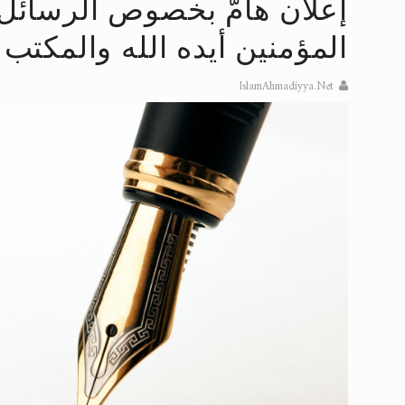
اقرأ هذا المقال في أهمية عيد الأض
إعلان هامّ بخصوص الرسائل
الحجّ.. دلالات، حِكم، وأهداف >> المزي
المؤمنين أيده الله والمكتب 
تعميم هامّ لأفراد الجماعة >> المزيد
IslamAhmadiyya.Net
تعميم هامّ لأفراد الجماعة >> المزيد
إعلان هامّ بخصوص الرسائل المرسلة إ
للانتقال إلى كافة الردود على القمص