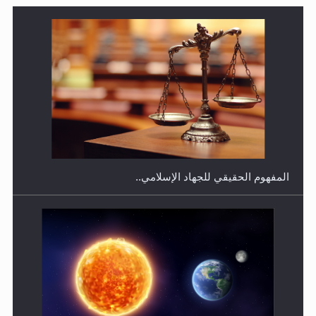
هل يجوز فتح مشروع كوافير نسائي للمحجبات وغير
المحجبات؟
المفهوم الحقيقي للجهاد الإسلامي..
فتوى أمير المؤمنين الميرزا مسرور أحمد أيده الله في أطفال
الأنابيب وتحديد جنس المولود..