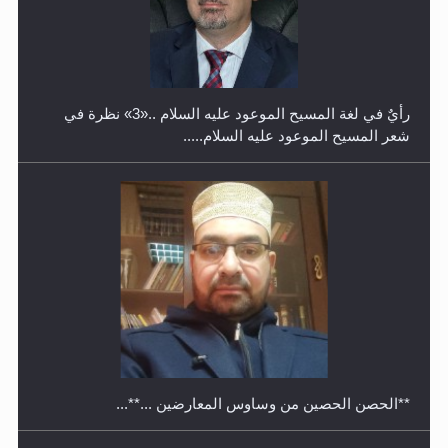
حفل توزيع الشهادات في الجامعة الأحمدية بنيجيريا لعام
2025
رأيٌ في لغة المسيح الموعود عليه السلام ..«3» نظرة في
شعر المسيح الموعود عليه السلام.....
معرض القرآن الكريم لمدة ثلاثين يوما في مكتبة مدينة
ريهيماكي في فنلند
**الحصن الحصين من وساوس المعارضين ...**...