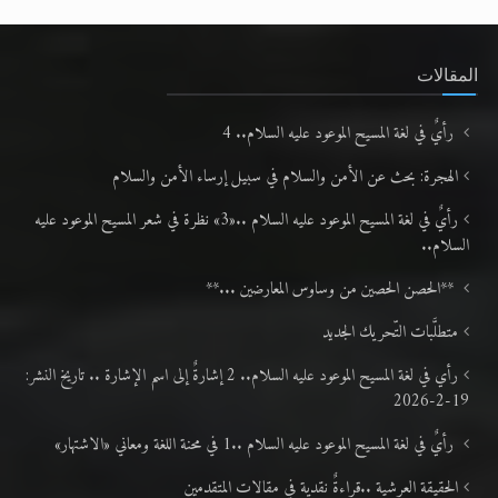
المقالات
رأيٌ في لغة المسيح الموعود عليه السلام.. 4
الهجرة: بحث عن الأمن والسلام في سبيل إرساء الأمن والسلام
رأيٌ في لغة المسيح الموعود عليه السلام ..«3» نظرة في شعر المسيح الموعود عليه
السلام..
**الحصن الحصين من وساوس المعارضين ...**
متطلَّبات التّحريك الجديد
رأي في لغة المسيح الموعود عليه السلام.. 2 إشارةٌ إلى اسم الإشارة .. تاريخ النشر:
19-2-2026
رأيٌ في لغة المسيح الموعود عليه السلام ..1 في محنة اللغة ومعاني «الاشتهار»
الحقيقة العرشية ..قراءةٌ نقدية في مقالات المتقدمين