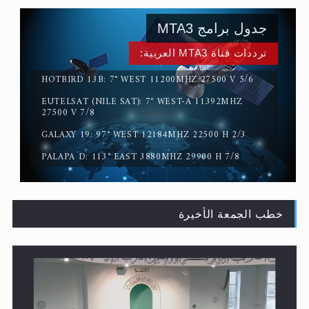
ترددات قناة MTA3 العربية:
HOTBIRD 13B: 7° WEST 11200MHZ 27500 V 5/6
EUTELSAT (NILE SAT): 7° WEST-A 11392MHZ
القرآن قاضٍ وحكمٌ على السنة ومهيمنٌ عليها.. ليس العكس
27500 V 7/8
GALAXY 19: 97° WEST 12184MHZ 22500 H 2/3
PALAPA D: 113° EAST 3880MHZ 29900 H 7/8
خطب الجمعة الأخيرة
لا ناسخ ولا منسوخ في القرآن الكريم