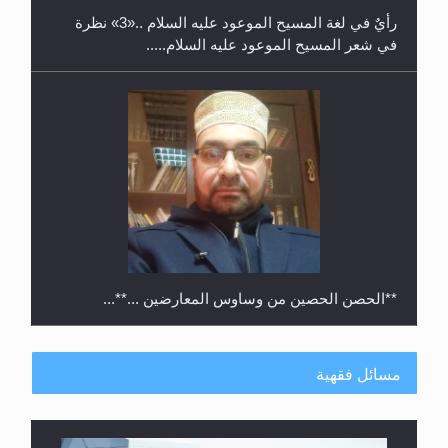
رأيٌ في لغة المسيح الموعود عليه السلام ..«3» نظرة
في شعر المسيح الموعود عليه السلام.....
**الحصن الحصين من وساوس المعارضين ...**...
مسائل فقهية