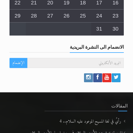
22
21
20
19
18
17
16
29
28
27
26
25
24
23
31
30
الانضمام الى النشرة البريدية
الإنضمام
المقالات
رأيٌ في لغة المسيح الموعود عليه السلام.. 4