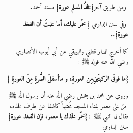
ومن طريق آخر
{فخذُ المسلم عورة}
مسند أحمد.
وفي سنن الدارمي
{ خمّر عليك، أما علمتَ أن الفخذ
عورة}
..
كما أخرج الدار قطني والبيهقي عن أبي أيوب الأنصاري
رضي الله عنه قوله ﷺ :
{ما فوقَ الركبتَينِ
مِن العورةِ، و
ما
أسفلَ السُّرةِ مِنَ العورةِ
}
وروي عن محمد بن جحش رضي الله عنه أن رسول الله ﷺ
مرّ على معمر بفناء المسجد مُحتبياً كاشفا عن طرف فخذه،
فقال له النبي ﷺ :
{خمّر فخذك يا معمر، فإن الفخذ عورة}
سنن الدارمي