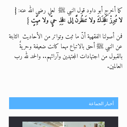
كما أخرج أبو داود قول النبي ﷺ لعلي رضي الله عنه:
{
لا تُبرِزْ
فَخِذَكَ ولا تَنظُرنَّ إلى
فخِذِ
حيٍّ ولا ميِّتٍ
}
فمن أصولنا الفقهية أنّ ما ثبت وتواتر من الأحاديث الثابتة
عن النبي ﷺ أحق بالاتباع مهما كانت ضعيفة وحريةٌ
بالقبول من اجتهادات المجتهدين وآرائهم.. والحمد لله رب
العالمين.
أخبار الجماعة