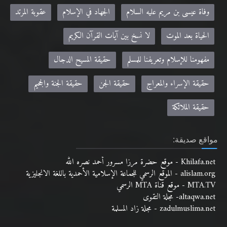
وفاة عيسى بن مريم عليه السلام
الجهاد في الإسلام
عقوبة المرتد
الحياة بعد الموت
لا نسخ بين آيات القرآن الكريم
مفهومنا للإسلام وتعريفنا للمسلم
حقيقة المسيح الدجال
حقيقة الإسراء والمعراج
حقيقة الجن
حقيقة الجنة والجحيم
حقيقة الملائكة
مواقع صديقة:
Khilafa.net - موقع حضرة مرزا مسرور أحمد نصره الله
alislam.org - الموقع الرسمي للجماعة الإسلامية الأحمدية باللغة الانجليزية
MTA.TV - موقع قناة MTA الرسمي
altaqwa.net- مجلة التقوى
zadulmuslima.net - مجلة زاد المسلمة