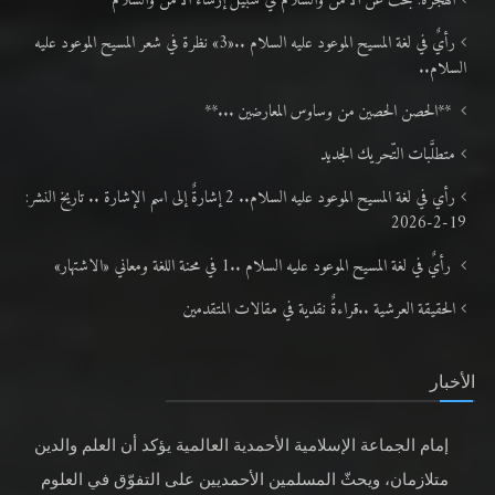
الهجرة: بحث عن الأمن والسلام في سبيل إرساء الأمن والسلام
رأيٌ في لغة المسيح الموعود عليه السلام ..«3» نظرة في شعر المسيح الموعود عليه
السلام..
**الحصن الحصين من وساوس المعارضين ...**
متطلَّبات التّحريك الجديد
رأي في لغة المسيح الموعود عليه السلام.. 2 إشارةٌ إلى اسم الإشارة .. تاريخ النشر:
19-2-2026
رأيٌ في لغة المسيح الموعود عليه السلام ..1 في محنة اللغة ومعاني «الاشتهار»
الحقيقة العرشية ..قراءةٌ نقدية في مقالات المتقدمين
الأخبار
إمام الجماعة الإسلامية الأحمدية العالمية يؤكد أن العلم والدين
متلازمان، ويحثّ المسلمين الأحمديين على التفوّق في العلوم