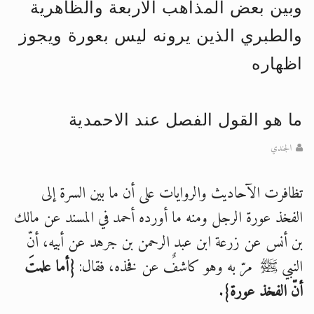
وبين بعض المذاهب الاربعة والظاهرية
الحجّ.. دلالات، حِكم، وأهداف >> المزيد
والطبري الذين يرونه ليس بعورة ويجوز
اقرأ هذا المقال في أهمية عيد الأضحى و
اظهاره
ما هو القول الفصل عند الاحمدية
الجندي
تظافرت الآحاديث والروايات على أن ما بين السرة إلى
الفخذ عورة الرجل ومنه ما أورده أحمد في المسند عن مالك
بن أنس عن زرعة ابن عبد الرحمن بن جرهد عن أبيه، أنّ
النبي ﷺ مرّ به وهو كاشفٌ عن فخذه، فقال:
{أما علمتَ
أنّ الفخذ عورة}
.