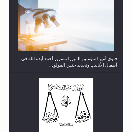
متطلَّبات التّحريك الجديد...
فتوى أمير المؤمنين الميرزا مسرور أحمد أيده الله في
أطفال الأنابيب وتحديد جنس المولود..
رأيٌ في لغة المسيح الموعود عليه السلام.. 4...