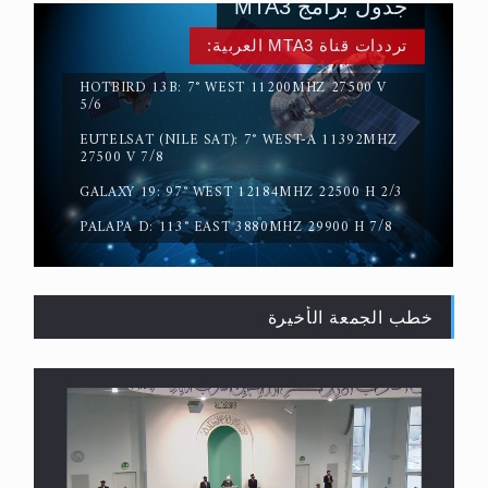
جدول برامج MTA3
ترددات قناة MTA3 العربية:
HOTBIRD 13B: 7° WEST 11200MHZ 27500 V
5/6
EUTELSAT (NILE SAT): 7° WEST-A 11392MHZ
حقيقة المسيح الدجال
27500 V 7/8
GALAXY 19: 97° WEST 12184MHZ 22500 H 2/3
PALAPA D: 113° EAST 3880MHZ 29900 H 7/8
خطب الجمعة الأخيرة
القرآن قاضٍ وحكمٌ على السنة ومهيمنٌ عليها.. ليس
العكس