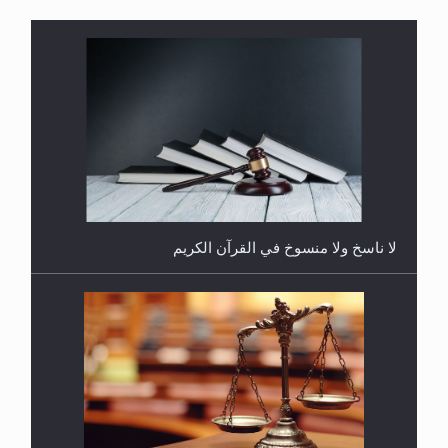
هل يُحسب حول الزكاة وفق السنة الميلادية أو الهجرية؟
لا ناسخ ولا منسوخ في القرآن الكريم
هل يجوز فتح مشروع كوافير نسائي للمحجبات وغير
المحجبات؟