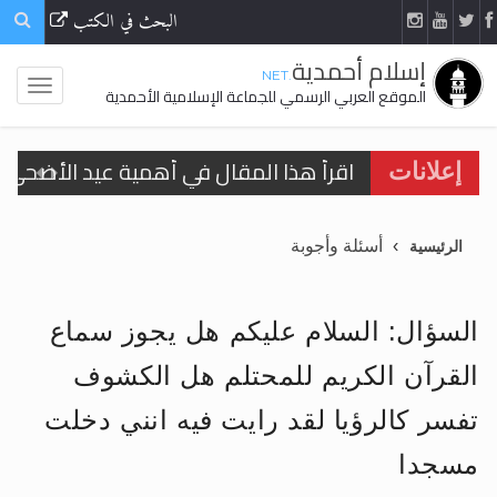
البحث في الكتب
إسلام أحمدية
.NET
الموقع العربي الرسمي للجماعة الإسلامية الأحمدية
اقرأ هذا المقال في أهمية عيد الأضحى و
إعلانات
الحجّ.. دلالات، حِكم، وأهداف >> المزيد
أسئلة وأجوبة
الرئيسية
تعميم هامّ لأفراد الجماعة >> المزيد
تعميم هامّ لأفراد الجماعة >> المزيد
السؤال: السلام عليكم هل يجوز سماع
القرآن الكريم للمحتلم هل الكشوف
تفسر كالرؤيا لقد رايت فيه انني دخلت
اقرأ هذا الكتاب وتعرّف على حقيقة الإسرا
مسجدا