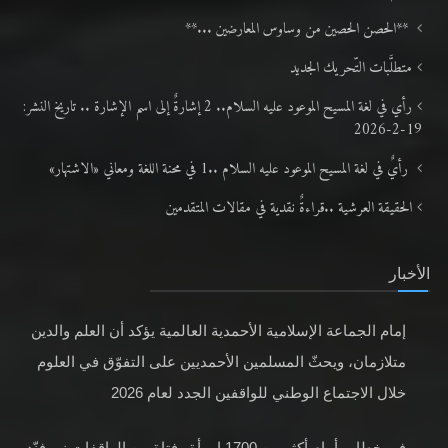
**الحصن الحصين من وساوس المعارضين ...**
متطلَّبات التّحريك الجديد
رأي في لغة المسيح الموعود عليه السلام.. 2 إشارةٌ إلى اسم الإشارة .. تاريخ النشر:
19-2-2026
رأيٌ في لغة المسيح الموعود عليه السلام ..1 في محنة اللغة ومعاني «الاشتهار»
الحقيقة العرشية ..قراءةٌ نقدية في مقالات المتقدمين
الأخبار
إمام الجماعة الإسلامية الأحمدية العالمية يؤكد أن العلم والدين
متلازمان، ويحثّ المسلمين الأحمديين على التفوّق في العلوم
خلال الاجتماع الوطني للواقفين الجدد لعام 2026
في خطابٍ أمام أكثر من 1700 امرأة وفتاة من الواقفات نو، فنّد