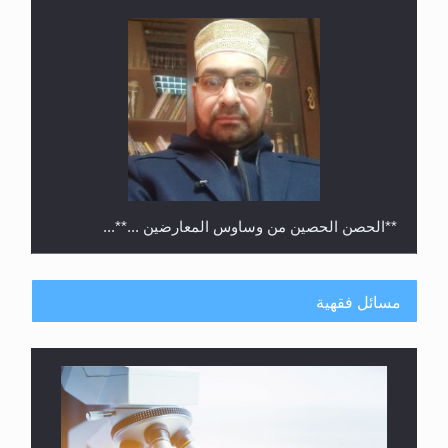
**الحصن الحصين من وساوس المعارضين ...**...
مسائل فقهية