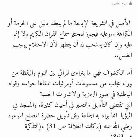
بسام حامدي
الحجّ.. دلالات، حِكم، وأهداف >> المزيد
الأصل في الشريعة الإباحة ما لم ينعقد دليل على الحرمة أو
اقرأ هذا المقال في أهمية عيد الأضحى و
الكراهة ..وعليه فيجوز للمحتلم سماع القرآن الكريم ولا إثم
عليه وإن كان يستحب له أن يتطهر لأن الاحتلام يوجب
الغسل..
أما الكشوف فهي ما يتراءى للرائي بين النوم واليقظة من
وراء حجاب من مسموعات أومرئيات تتلقاها حواسه وقواه
الباطنية في صور الرمزية والاشارات الحسية
التي تقتضي التأويل والتعبير في أحيان كثيرة. والمسجد في
الرؤيا انما يراد به الجماعة وفق تأويل حضرة المصلح الموعود
رضي الله عنه (بركات الخلافة ص 31) ،(التذكرة