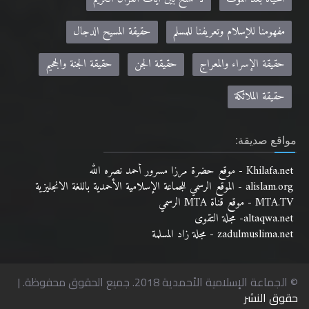
مفهومنا للإسلام وتعريفنا للمسلم
حقيقة المسيح الدجال
حقيقة الإسراء والمعراج
حقيقة الجن
حقيقة الجنة والجحيم
حقيقة الملائكة
مواقع صديقة:
Khilafa.net - موقع حضرة مرزا مسرور أحمد نصره الله
alislam.org - الموقع الرسمي للجماعة الإسلامية الأحمدية باللغة الانجليزية
MTA.TV - موقع قناة MTA الرسمي
altaqwa.net- مجلة التقوى
zadulmuslima.net - مجلة زاد المسلمة
© الجماعة الإسلامية الأحمدية 2018. جميع الحقوق محفوظة. |
حقوق النشر