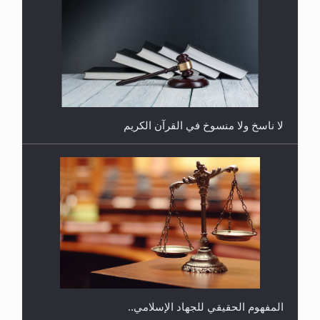
هل يُحسب حول الزكاة وفق السنة الميلادية أو الهجرية؟
لا ناسخ ولا منسوخ في القرآن الكريم
هل يجوز فتح مشروع كوافير نسائي للمحجبات وغير
المحجبات؟
المفهوم الحقيقي للجهاد الإسلامي..