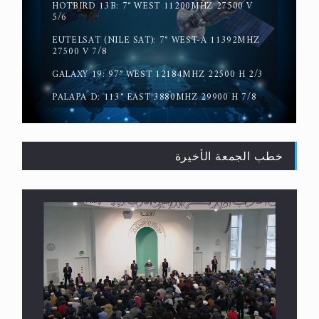
HOTBIRD 13B: 7° WEST 11200MHZ 27500 V
5/6
EUTELSAT (NILE SAT): 7° WEST-A 11392MHZ
حقيقة المسيح الدجال
27500 V 7/8
GALAXY 19: 97° WEST 12184MHZ 22500 H 2/3
PALAPA D: 113° EAST 3880MHZ 29900 H 7/8
خطب الجمعة الأخيرة
القرآن قاضٍ وحكمٌ على السنة ومهيمنٌ عليها.. ليس
العكس