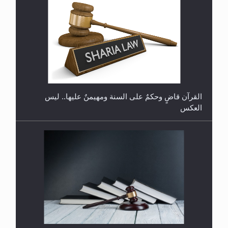
هل تعتبر الأشفار الاصطناعية (الرموش الاصطناعية)
والأظافر البلاستيكية وطلاء الأظافر حاجبا للوضوء وهل
يُسمح الصلاة بها؟
القرآن قاضٍ وحكمٌ على السنة ومهيمنٌ عليها.. ليس
العكس