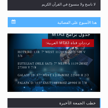
لا ناسخ ولا منسوخ في القرآن الكريم
هذا الأسبوع على الفضائية
جدول برامج MTA3
ترددات قناة MTA3 العربية:
HOTBIRD 13B: 7° WEST 11200MHZ 27500 V
5/6
EUTELSAT (NILE SAT): 7° WEST-A 11392MHZ
المفهوم الحقيقي للجهاد الإسلامي..
27500 V 7/8
GALAXY 19: 97° WEST 12184MHZ 22500 H 2/3
PALAPA D: 113° EAST 3880MHZ 29900 H 7/8
خطب الجمعة الأخيرة