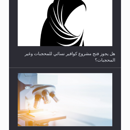
**الحصن الحصين من وساوس المعارضين ...**...
هل يجوز فتح مشروع كوافير نسائي للمحجبات وغير
المحجبات؟