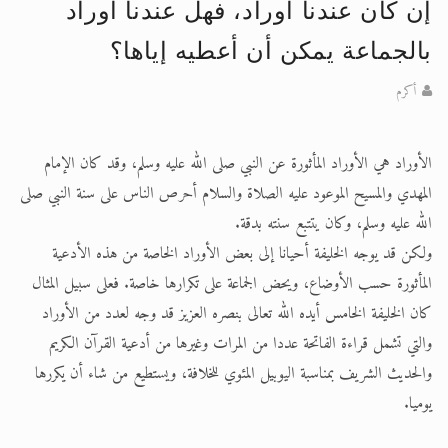
إن كان عندنا أوراد، فهل عندنا أوراد
الحجّ.. دلالات، حِكم، وأهداف >> المزيد
بالجماعة يمكن أن أعطيه إياها؟
اقرأ هذا المقال في أهمية عيد الأضحى و
أكرم
الأوراد هي الأوراد المأثورة عن النبي صلى الله عليه وسلم، وقد كان الإمام
المهدي والمسيح الموعود عليه الصلاة والسلام أحرص الناس على سنة النبي صلى
الله عليه وسلم، وكان يتتبع سنته بدقة.
ولكن قد يوجه الخليفة أحيانا إلى بعض الأوراد الخاصة من هذه الأدعية
المأثورة حسب الأوضاع، ويحض الجماعة على تكرارها خاصة. فعلى سبيل المثال
كان الخليفة الخامس أيده الله تعالى بنصره العزيز قد وجه لعدد من الأوراد
والتي تشمل قراءة الفاتحة عددا من المرات وغيرها من أدعية القرآن الكريم
والحديث الشريف بمناسبة اليوبيل المئوي للخلافة، ويستطيع من شاء أن يكررها
يوميا.