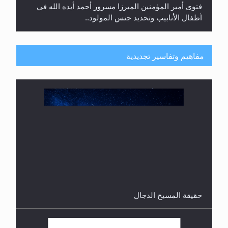
فتوى أمير المؤمنين الميرزا مسرور أحمد أيده الله في
أطفال الأنابيب وتحديد جنس المولود..
مفاهيم وتفاسير تجديدية
هل من الصحيح أن ديّة المرأة المقتولة تساوي نصف ديّة
الرجل المقتول؟
حقيقة المسيح الدجال