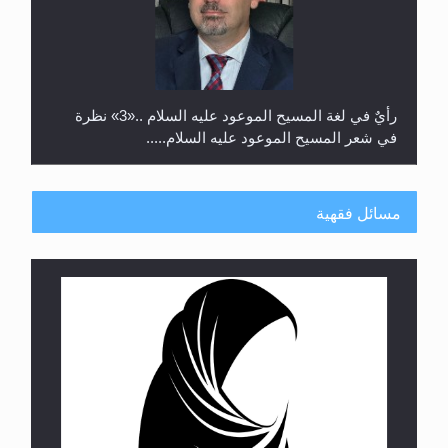
رأيٌ في لغة المسيح الموعود عليه السلام ..«3» نظرة
في شعر المسيح الموعود عليه السلام.....
مسائل فقهية
**الحصن الحصين من وساوس المعارضين ...**...