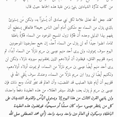
من كتاب تذكرة الشهادتين ينبئ بزمن غلبة هذه الجماعة حيث قال:
"فقد جعل الله تعالى علامة لكل نبي صادق أن يُستهزَأ به، ولكن مَن يستهزئ
بالذي ينزل من السماء مع ملَكينِ أمام أعين الناس جميعا؟ فالعاقل يستطيع أن
يفهم بهذا الدليل وحده أن فكرة نزول المسيح الموعود من السماء فكرةٌ باطلة
تماما. اعلموا جيدًا أنه لن ينزل من السماء أحدٌ. إن جميع معارضينا الموجودين
اليوم سوف يموتون، ولن يرى أحد منهم عيسى بن مريم نازلًا من السماء أبدًا، ثم
يسود قلوبهم القلق، فيظنون أن أولادهم الذين يخلفونهم سيرونه نازلا، ولكن لن
يرى أحد منهم أيضًا عيسى بن مريم نازلًا من السماء، ثم يموت أولاد أولادهم،
ولكنهم أيضًا لن يروا ابن مريم نازلًا من السماء. وعندئذ سوف يُلقي الله في
قلوبهم أن أيام غلبة الصليب قد انقضت، وأن العالم قد تغيَّر تمامًا، ومع ذلك فإن
عيسى بن مريم لم ينزل بعد؛ فحينئذ سينفر العقلاء من هذه العقيدة دفعةً واحدة،
ولن ينتهي القرن الثالث من هذا اليوم إلا ويستولي اليأسُ والقنوط الشديدان على
كل من ينتظر عيسى، سواء كان مسلمًا أو مسيحيًّا، فيرفضون هذه العقيدة
الباطلة؛ وسيكون في العالم دين واحد وسيد واحد (أي محمد المصطفى صلى الله