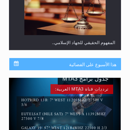
المفهوم الحقيقي للجهاد الإسلامي..
هذا الأسبوع على الفضائية
جدول برامج MTA3
ترددات قناة MTA3 العربية:
HOTBIRD 13B: 7° WEST 11200MHZ 27500 V
5/6
EUTELSAT (NILE SAT): 7° WEST-A 11392MHZ
سورة التكوير تُنبئ بزمن بعثة المسيح الموعود عليه
27500 V 7/8
السلام
GALAXY 19: 97° WEST 12184MHZ 22500 H 2/3