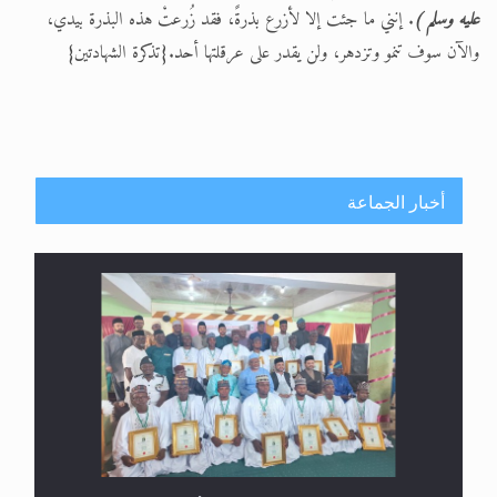
عليه وسلم )
. إنني ما جئت إلا لأزرع بذرةً، فقد زُرعتْ هذه البذرة بيدي،
والآن سوف تنمو وتزدهر، ولن يقدر على عرقلتها أحد.{تذكرة الشهادتين}
أخبار الجماعة