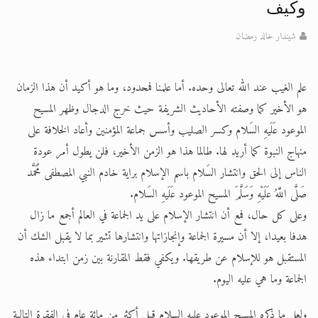
الحجّ.. دلالات، حِكم، وأهداف >> المزيد
وكيف
اقرأ هذا المقال في أهمية عيد الأضحى و
شيندار خالد رمضان
اقرأ هذا المقال في أهمية عيد الأضحى و
علم الغيب عند الله تعالى وحده. أما علمنا فمحدود، وما هو أكيد أن هذا الزمان
هو الأخير كما وصفته الأحاديث الشريفة حيث خرج الدجال وظهر المسيح
الموعود عَلَيهِ السَلام وكسر الصليب وأسس جماعة المؤمنين وأعاد الخلافة على
منهاج النبوة كما أريد لها. طالما هذا هو الزمن الأخير، فلن يطول أمر عودة
الناس إلى الحق وانتشار السَلام باسم الإسلام براية خادم النبي المصطفى مُحَمَّد
صَلَّى اللَّهُ عَلَيْهِ وَسَلَّمَ المسيح الموعود عَلَيهِ السَلام.
وعلى كل حال، فمع أن انتشار الإسلام على يد الجماعة في العالم أجمع ما زال
هدفا بعيدا، إلا أن مسيرة الجماعة وإنجازاتها وانتشارها تشير بما لا يقبل الشك أن
المستقبل هو للإسلام عن طريقها. ويكفي فقط المقارنة بين زمن ابتداء هذه
الجماعة وما هي عليه اليوم.
ولعل ما ذكره المسيح الموعود عليه السلام قبل أكثر من مائة عام في الفقرة التالية