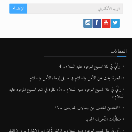
الإنضمام
المقالات
رأيٌ في لغة المسيح الموعود عليه السلام.. 4
الهجرة: بحث عن الأمن والسلام في سبيل إرساء الأمن والسلام
رأيٌ في لغة المسيح الموعود عليه السلام ..«3» نظرة في شعر المسيح الموعود عليه
السلام..
**الحصن الحصين من وساوس المعارضين ...**
متطلَّبات التّحريك الجديد
رأي في لغة المسيح الموعود عليه السلام.. 2 إشارةٌ إلى اسم الإشارة .. تاريخ النشر: