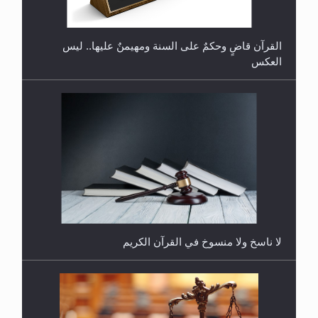
يُسمح الصلاة بها؟
القرآن قاضٍ وحكمٌ على السنة ومهيمنٌ عليها.. ليس
العكس
هل يُحسب حول الزكاة وفق السنة الميلادية أو الهجرية؟
لا ناسخ ولا منسوخ في القرآن الكريم