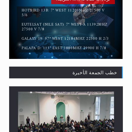
HOTBIRD 13B: 7° WEST 11200MHZ 27500 V
5/6
EUTELSAT (NILE SAT): 7° WEST-A 11392MHZ
حقيقة المسيح الدجال
27500 V 7/8
GALAXY 19: 97° WEST 12184MHZ 22500 H 2/3
PALAPA D: 113° EAST 3880MHZ 29900 H 7/8
خطب الجمعة الأخيرة
القرآن قاضٍ وحكمٌ على السنة ومهيمنٌ عليها.. ليس
العكس