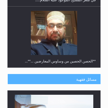
**الحصن الحصين من وساوس المعارضين ...**...
مسائل فقهية