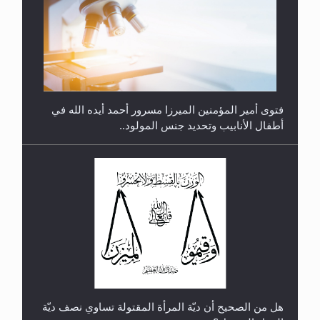
متطلَّبات التّحريك الجديد...
فتوى أمير المؤمنين الميرزا مسرور أحمد أيده الله في
أطفال الأنابيب وتحديد جنس المولود..
رأيٌ في لغة المسيح الموعود عليه السلام.. 4...
هل من الصحيح أن ديّة المرأة المقتولة تساوي نصف ديّة