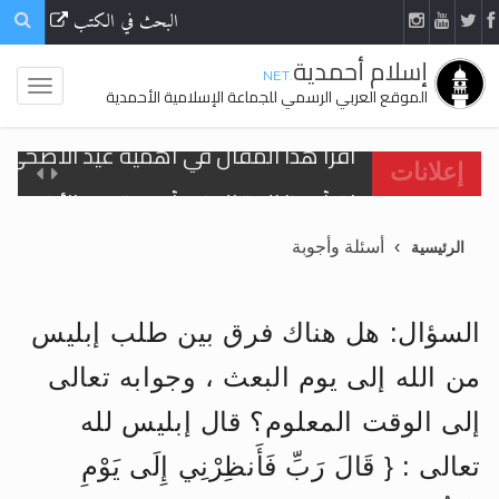
البحث في الكتب
إسلام أحمدية
.NET
الموقع العربي الرسمي للجماعة الإسلامية الأحمدية
اقرأ هذا المقال في أهمية عيد الأضحى و
إعلانات
الحجّ.. دلالات، حِكم، وأهداف >> المزيد
أسئلة وأجوبة
الرئيسية
تعميم هامّ لأفراد الجماعة >> المزيد
تعميم هامّ لأفراد الجماعة >> المزيد
السؤال: هل هناك فرق بين طلب إبليس
من الله إلى يوم البعث ، وجوابه تعالى
إلى الوقت المعلوم؟ قال إبليس لله
اقرأ هذا الكتاب وتعرّف على حقيقة الإسرا
تعالى : { قَالَ رَبِّ فَأَنظِرْنِي إِلَى يَوْمِ