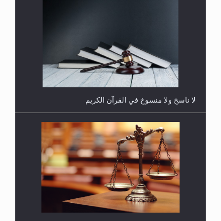
هل يُحسب حول الزكاة وفق السنة الميلادية أو الهجرية؟
لا ناسخ ولا منسوخ في القرآن الكريم
هل يجوز فتح مشروع كوافير نسائي للمحجبات وغير
المحجبات؟