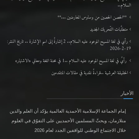
السلام..
**الحصن الحصين من وساوس المعارضين ...**
متطلَّبات التّحريك الجديد
رأي في لغة المسيح الموعود عليه السلام.. 2 إشارةٌ إلى اسم الإشارة .. تاريخ النشر:
19-2-2026
رأيٌ في لغة المسيح الموعود عليه السلام ..1 في محنة اللغة ومعاني «الاشتهار»
الحقيقة العرشية ..قراءةٌ نقدية في مقالات المتقدمين
الأخبار
إمام الجماعة الإسلامية الأحمدية العالمية يؤكد أن العلم والدين
متلازمان، ويحثّ المسلمين الأحمديين على التفوّق في العلوم
خلال الاجتماع الوطني للواقفين الجدد لعام 2026