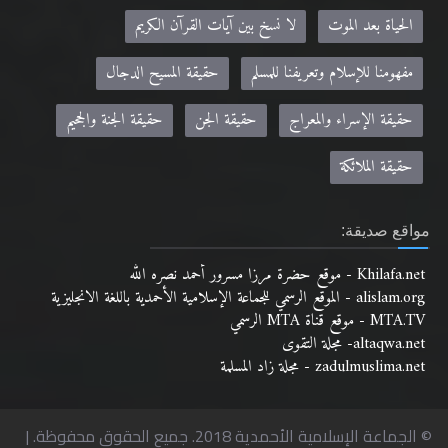
الحياة بعد الموت
لا نسخ بين آيات القرآن الكريم
مفهومنا للإسلام وتعريفنا للمسلم
حقيقة المسيح الدجال
حقيقة الإسراء والمعراج
حقيقة الجن
حقيقة الجنة والجحيم
حقيقة الملائكة
مواقع صديقة:
Khilafa.net - موقع حضرة مرزا مسرور أحمد نصره الله
alislam.org - الموقع الرسمي للجماعة الإسلامية الأحمدية باللغة الانجليزية
MTA.TV - موقع قناة MTA الرسمي
altaqwa.net- مجلة التقوى
zadulmuslima.net - مجلة زاد المسلمة
© الجماعة الإسلامية الأحمدية 2018. جميع الحقوق محفوظة. |