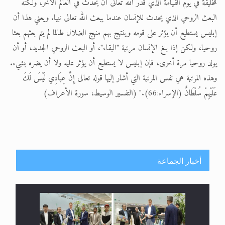
للخليقة في يوم القيامة الذي قدّر الله تعالى أن يحدث في العالم الآخر، ولكنه
البعث الروحي الذي يحدث للإنسان عندما يبعث الله تعالى نبيا. ويعني هذا أن
إبليس يستطيع أن يؤثر على قومه وينتهج بهم منهج الضلال طالما لم يتم بعثهم بعثا
روحيا، ولكن إذا بلغ الإنسان مرتبة "البقاء"، أو البعث الروحي الجديد، أو أن
يولد روحيا مرة أخرى، فإن إبليس لا يستطيع أن يؤثر عليه ولا أن يضره بشيء.
وهذه المرتبة هي نفس المرتبة التي أشار إليها قوله تعالى إِنَّ عِبَادِي لَيْسَ لَكَ
عَلَيْهِمْ سُلْطَانٌ (الإسراء:66)." (التفسير الوسيط، سورة الأعراف)
أخبار الجماعة