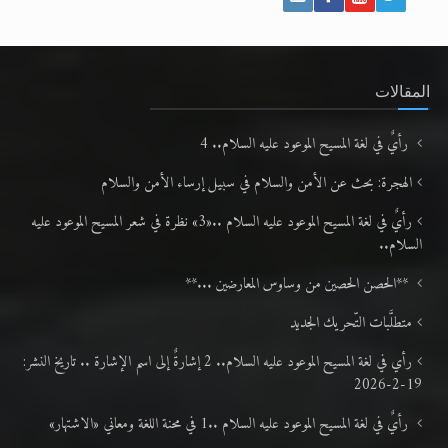
المقالات
رأيٌ في لغة المسيح الموعود عليه السلام.. 4
الهجرة: بحث عن الأمن والسلام في سبيل إرساء الأمن والسلام
رأيٌ في لغة المسيح الموعود عليه السلام ..«3» نظرة في شعر المسيح الموعود عليه
السلام..
**الحصن الحصين من وساوس المعارضين ...**
متطلَّبات التّحريك الجديد
رأي في لغة المسيح الموعود عليه السلام.. 2 إشارةٌ إلى اسم الإشارة .. تاريخ النشر:
19-2-2026
رأيٌ في لغة المسيح الموعود عليه السلام ..1 في محنة اللغة ومعاني «الاشتهار»