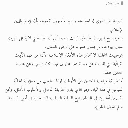
هاني جلال
الحجّ.. دلالات، حِكم، وأهداف >> المزيد
اليهودية دين سماوي له احترامه. واليهود مأمورون كغيرهم بأن يؤمنوا بالدين
اقرأ هذا المقال في أهمية عيد الأضحى و
الإسلامي.
والحرب مع اليهود في فلسطين ليست دينية، أي أن الفلسطيني لا يقاتل اليهودي
بسبب يهوديته، بل بسبب عدوانه على أرض فلسطين.
وتوجيهات الخليفة لا تتجاوز هذه الأفكار الإسلامية الآتية من فهم الآيات
القرآنية التي تتحدث عن مسالمة غير المحاربين مهما كان دينهم، وعن محاربة
المعتدين فقط.
أما طريقة مواجهة المعتدين على الأوطان فهذا الواجب من مسؤولية الحاكم
السياسي في هذا البلد، وهو الذي يقرر الطريقة الفضلى والأسلوب الأمثل. ونحن
كمسلمين أحمديين في فلسطين نتبع القيادة السياسية الفلسطينية في أمور السياسة،
ما لم تخالف الشرع.