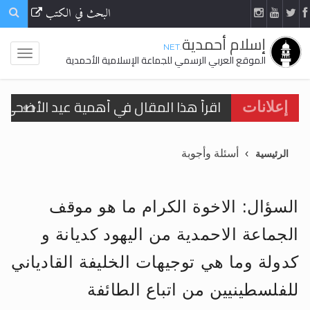
البحث في الكتب
إسلام أحمدية
.NET
الموقع العربي الرسمي للجماعة الإسلامية الأحمدية
اقرأ هذا المقال في أهمية عيد الأضحى و
إعلانات
الحجّ.. دلالات، حِكم، وأهداف >> المزيد
أسئلة وأجوبة
الرئيسية
تعميم هامّ لأفراد الجماعة >> المزيد
تعميم هامّ لأفراد الجماعة >> المزيد
السؤال: الاخوة الكرام ما هو موقف
الجماعة الاحمدية من اليهود كديانة و
كدولة وما هي توجيهات الخليفة القادياني
اقرأ هذا الكتاب وتعرّف على حقيقة الإسرا
للفلسطينيين من اتباع الطائفة