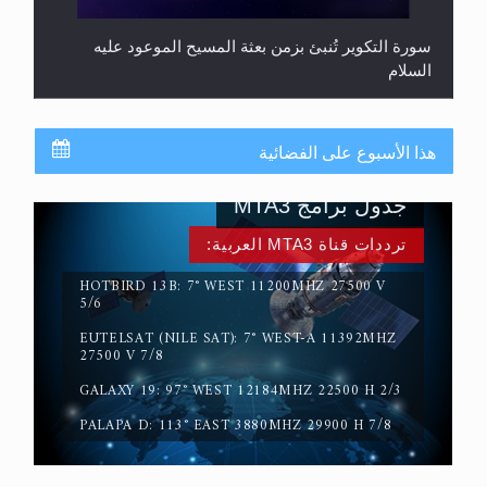
سورة التكوير تُنبئ بزمن بعثة المسيح الموعود عليه
السلام
هذا الأسبوع على الفضائية
جدول برامج MTA3
ترددات قناة MTA3 العربية:
HOTBIRD 13B: 7° WEST 11200MHZ 27500 V
5/6
EUTELSAT (NILE SAT): 7° WEST-A 11392MHZ
حقيقة المسيح الدجال
27500 V 7/8
GALAXY 19: 97° WEST 12184MHZ 22500 H 2/3
PALAPA D: 113° EAST 3880MHZ 29900 H 7/8