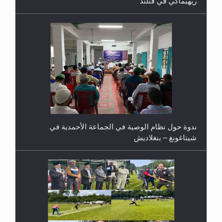
ريهيماكي في فنلند
ندوة حول نظام الوصية في الجماعة الأحمدية في
شيتاغونغ – بنغلاديش