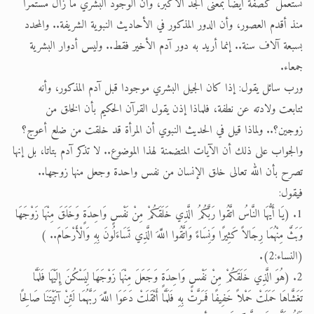
تستعمل كصفة أيضًا بمعنى الجد الأكبر، وأن الوجود البشري ما زال مستمرا
منذ أقدم العصور، وأن الدور المذكور في الأحاديث النبوية الشريفة.. والمحدد
بسبعة آلاف سنة.. إنما أريد به دور آدم الأخير فقط.. وليس أدوار البشرية
جمعاء.
ورب سائل يقول: إذا كان الجيل البشري موجودا قبل آدم المذكور، وأنه
تتابعت ولادته عن نطفة، فلماذا إذن يقول القرآن الحكيم بأن الخلق من
زوجين؟.. ولماذا قيل في الحديث النبوي أن المرأة قد خلقت من ضلع أعوج؟
والجواب على ذلك أن الآيات المتضمنة لهذا الموضوع.. لا تذكر آدم بتاتا، بل إنها
تصرح بأن الله تعالى خلق الإنسان من نفس واحدة وجعل منها زوجها..
فيقول:
1. (يَا أَيُّهَا النَّاسُ اتَّقُوا رَبَّكُمُ الَّذِي خَلَقَكُمْ مِنْ نَفْسٍ وَاحِدَةٍ وَخَلَقَ مِنْهَا زَوْجَهَا
وَبَثَّ مِنْهُمَا رِجَالاً كَثِيرًا وَنِسَاءً وَاتَّقُوا اللَّهَ الَّذِي تَسَاءَلُونَ بِهِ وَالْأَرْحَامَ.. )
(النساء:2).
2. (هُوَ الَّذِي خَلَقَكُمْ مِنْ نَفْسٍ وَاحِدَةٍ وَجَعَلَ مِنْهَا زَوْجَهَا لِيَسْكُنَ إِلَيْهَا فَلَمَّا
تَغَشَّاهَا حَمَلَتْ حَمْلاً خَفِيفًا فَمَرَّتْ بِهِ فَلَمَّا أَثْقَلَتْ دَعَوَا اللَّهَ رَبَّهُمَا لَئِنْ آتَيْتَنَا صَالِحًا