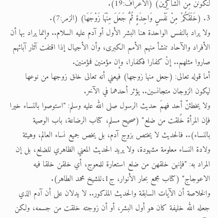
لَنَكُونَنَّ مِنَ الشَّاكِرِينَ) (الأعراف:19).
3. (خَلَقَكُمْ مِنْ نَفْسٍ وَاحِدَةٍ ثُمَّ جَعَلَ مِنْهَا زَوْجَهَا) (الزمر:7).
ولا يراد بالنفس الواحدة هنا البشر الأول أو آدم عليه السلام.. وإنما يراد بها أن
الأفراد والآحاد تنشأ منهم الأمم الكبرى، وأن الأجيال إذا اقتفت آثار آبائهم
صاروا مثلهم.. إنْ كفارا فكفارا، وإن مؤمنين فمؤمنين.
أما قوله تعالى: (جعل منها زوجها) فيعني أنه تعالى خلق زوجها من نوعها
ليكون الزوجان متجانسين.. يؤثر أحدهما في الآخر.
ولا يخطئنّ أحد فهمَ حديث الرسول صلى الله عليه وسلم: "استوصوا بالنساء خيرا
فإن المرأة خُلقت من ضلع" (صحيح مسلم، كتاب الرضاعة، باب الوصية
بالنساء).. فالحديث لا يختص بزوج آدم، بل يخص جميع نساء العالم، وهيئة
ولادة النساء معلومة مشهودة، ولا يريد الحديث المعني الظاهري للضلع، بل إن
المراد به: "فإنهن خلقهن من ضلع استعارة للمعوج، أي خلقن خلقا فيه
الاعوجاج" (كتاب مجمع بحار الأنوار، ج1،للشيخ محمد الطاهر).
والخلاصة أن الآيات السابقة والحديث المذكور.. لا يدلان على أن آدم الذي
جعله الله خليفة كان هو أول البشر، أو أن زوجته خلقت من جسمه، ولكن