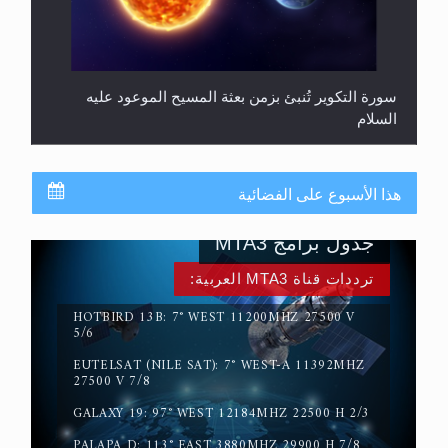
سورة التكوير تُنبئ بزمن بعثة المسيح الموعود عليه
السلام
هذا الأسبوع على الفضائية
جدول برامج MTA3
ترددات قناة MTA3 العربية:
HOTBIRD 13B: 7° WEST 11200MHZ 27500 V
5/6
EUTELSAT (NILE SAT): 7° WEST-A 11392MHZ
حقيقة المسيح الدجال
27500 V 7/8
GALAXY 19: 97° WEST 12184MHZ 22500 H 2/3
PALAPA D: 113° EAST 3880MHZ 29900 H 7/8