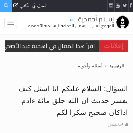
البحث في الكتب
إسلام أحمدية
.NET
الموقع العربي الرسمي للجماعة الإسلامية الأحمدية
اقرأ هذا المقال في أهمية عيد الأضحى و
إعلانات
الحجّ.. دلالات، حِكم، وأهداف >> المزيد
أسئلة وأجوبة
الرئيسية
تعميم هامّ لأفراد الجماعة >> المزيد
تعميم هامّ لأفراد الجماعة >> المزيد
السؤال: السلام عليكم انا اسئل كيف
يفسر حديث ان الله خلق مائة ءادم
اذاكان صحيح شكرا لكم
اقرأ هذا الكتاب وتعرّف على حقيقة الإسرا
محمدالمصطفى