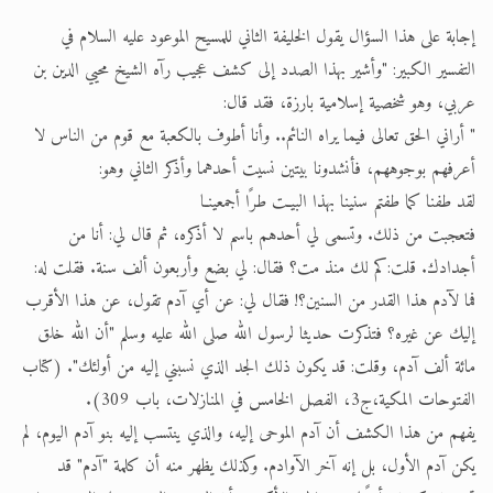
إجابة على هذا السؤال يقول الخليفة الثاني للمسيح الموعود عليه السلام في
الحجّ.. دلالات، حِكم، وأهداف >> المزيد
التفسير الكبير: "وأشير بهذا الصدد إلى كشف عجيب رآه الشيخ محيي الدين بن
اقرأ هذا المقال في أهمية عيد الأضحى و
عربي، وهو شخصية إسلامية بارزة، فقد قال:
" أراني الحق تعالى فيما يراه النائم.. وأنا أطوف بالكعبة مع قوم من الناس لا
أعرفهم بوجوههم، فأنشدونا بيتين نسيت أحدهما وأذكر الثاني وهو:
لقد طفنا كما طفتم سنينا بهذا البيـت طرًا أجمعينـا
فتعجبت من ذلك. وتسمى لي أحدهم باسم لا أذكره، ثم قال لي: أنا من
أجدادك. قلت:كم لك منذ مت؟ فقال: لي بضع وأربعون ألف سنة. فقلت له:
فما لآدم هذا القدر من السنين؟! فقال لي: عن أي آدم تقول، عن هذا الأقرب
إليك عن غيره؟ فتذكرت حديثا لرسول الله صلى الله عليه وسلم "أن الله خلق
مائة ألف آدم، وقلت: قد يكون ذلك الجد الذي نسبني إليه من أولئك". (كتاب
الفتوحات المكية،ج3، الفصل الخامس في المنازلات، باب 309).
يفهم من هذا الكشف أن آدم الموحى إليه، والذي ينتسب إليه بنو آدم اليوم، لم
يكن آدم الأول، بل إنه آخر الآوادم. وكذلك يظهر منه أن كلمة "آدم" قد