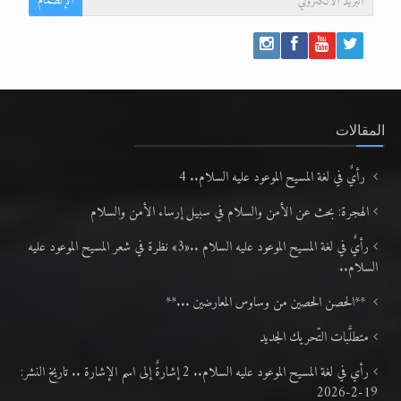
الإنضمام
المقالات
رأيٌ في لغة المسيح الموعود عليه السلام.. 4
الهجرة: بحث عن الأمن والسلام في سبيل إرساء الأمن والسلام
رأيٌ في لغة المسيح الموعود عليه السلام ..«3» نظرة في شعر المسيح الموعود عليه
السلام..
**الحصن الحصين من وساوس المعارضين ...**
متطلَّبات التّحريك الجديد
رأي في لغة المسيح الموعود عليه السلام.. 2 إشارةٌ إلى اسم الإشارة .. تاريخ النشر:
19-2-2026