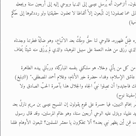
ن. أتزعمون أنه يُرسل عيسى إلى الدنيا ويوحي إليه إلى أربعين سنة ويجعله
نه وتعالى عما تصفون! إن تتّبعون إلاّ ألفاظا لا تعلمون حقيقتها ولو رددتموها إلى حَكَمٍ
مية)
ه ظِلَّ ظهوره. فالوحي لنا حقٌّ ومِلْكٌ بعد الاتّباع، وهو ضالّةُ فطرتنا وجدناه
و الذي رُزق من هذه النعمة على سبيل الموهبة، والذي لم يُرزَق منه شيئًا يُخاف
ن كل من يأتي وخلا. هو سلكني بنفسه المباركة، وربّاني بيده الطاهرة
إني عاشق الإسلام، وفداء حضرة خير الأنام، وغلام أحمد المصطفى." (التبليغ)
لك فاجتهدوا أن تصِلوا نبيَّ الجاه والجلال هذا بآصرة الحبّ الصادق ولا
(سفينة نوح)
بخاتم النبيين. فيا حسرة على قومٍ يقولون إن المسيح عيسى بن مريم نازلٌ بعد
عليها، وينزل عليه الوحي أربعين سنة، وهو خاتم المرسلين. وقد قال رسول
اء، فمِن أين يظهر نبي بعده؟ ألا تتفكرون يا معشر المسلمين؟ تتبعون الأوهام ظلما