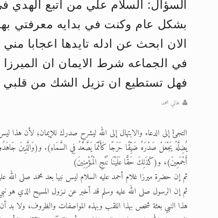
اقرأ هذا المقال في أهمية عيد الأض
السؤال: السلام علي من اتبع الهدي ف
اقرأ هذا المقال في أهمية عيد الأض
بشكل عام وكنت في بدايه معرفتي بها 
الحجّ.. دلالات، حِكم، وأهداف >> المزي
الان ابحث عن ادله تايدها اعجابا مني ب
تعميم هامّ لأفراد الجماعة >> المزيد
في الجماعه شرط الايمان ان الميرزا 
تعميم هامّ لأفراد الجماعة >> المزيد
فهل تستطيع ان تزيل الشك من قلبي 
إعلان هامّ بخصوص الرسائل المرسلة إ
هاني محمد
التجئْ إلى الدعاء والابتهال إلى الله ليشرح صدرك للإيمان؛ لأن هذا ليس في يد البشر، بل
يُضِلَّهُ يَجْعَلْ صَدْرَهُ ضَيِّقًا حَرَجًا كَأَنَّمَا يَصَّعَّدُ فِي السَّمَاءِ). و(وَالَّذِينَ جَاهَدُوا فِي
أَجْمَعِينَ)، و(كَذَلِكَ حَقًّا عَلَيْنَا نُنْجِ الْمُؤْمِنِينَ)
ثم إن حضرة ميرزا غلام أحمد عليه السلام ليس نبيا بعد محمد صلى الله عليه
ثم إن الرسول صلى الله عليه وسلم قد أخبر عن نـزول المسيح الذي هو ن
هذا النبي بعثة شخص بهذا اللقب وبهذه المواصفات والظروف، ولا بد أن يكون