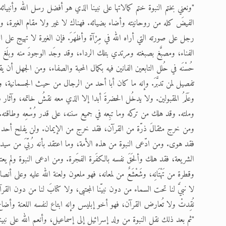
"ونعني بختم النبوة ختم كمالاتها على نبينا الذي هو أفضل رسل الله وأنبيائ
الفيضَ كله من روحانيته وأضاء بضيائه. فهناك لا غير ولا مقام الغيرة، وليست
رجل على صورته التي أراه الله في مِرْآة وأظهَرَ. فإن الغيرة لا تهيج على ال
الفناء، ومصبَّغ بصبغته ومرتدي بتلك الرداء، وقد وجَد الوجودَ منه وبلَغ م
حُسْنَه في حُلل التابعين الفانين فيه بكمال المحبة والصفاء، ومن الجهل أن يق
تفصيل لمن تدبَّرَ. وإنه ما كان أبا أحد من الرجال من حيث الجسمانية، 
وعَلَمُ المقبولين. ولا يدخُل الحضرةَ أبدا إلا الذي معه نقشُ خاتمه، وآثار 
وملته. وقد هلك من تركه وما تبِعه في جميع سننه، على قدر وُسْعِه وطاقته. ولا 
ومن خرج مثقالَ ذرّة من القرآن، فقد خرج من الإيمان. ولن يفلح أحد ح
فقد هوى. ومن ادّعى النبوة من هذه الأمة، وما اعتقد بأنه رُبّيَ من سيدن
الشريعة، فقد هلك وألحَقَ نفسه بالكفَرة الفجَرة. ومن ادعى النبوة ولم يعتق
وقطرة من تَهْتَانِه، وشَعْشَعٌ من لمعانه، فهو ملعون ولعنة الله عليه وعلى أنصا
لا نبيَّ لنا تحت السماء من دون نبيّنا المجتبى، ولا كتابَ لنا من دون القر
نُقِدتْ ولا تُعارض القرآن، فهو أخو إبليس وإنه ابتاع لنفسه اللعنة وأض
"ثم بعد ذلك نقل النبوة من ولد إسرائيل إلى إسماعيل، وأنعم الله على نبين