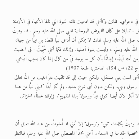
ي دعواي، ظانين وكأنني قد ادعيت تلك النبوة التي نالها الأنبياء في الأزمنة
ل - تدليلا على كمال الفيوض الروحانية للنبي صلى الله عليه وسلم - قد وهبتْ
ه صلى الله عليه وسلم. لذلك لا يمكن أن أُدعى نبيًّا فقط، بل نبيًّا من جهة،
ى الله عليه وسلم، ، وليست بنبوة أصلية. ولذلك فكما أنني سُمِّيتُ - في الحديث
م ومن أمته أيضًا، إيذانًا بأن كل ما يوجد فيّ من كمال إنما كان بسبب اتّباعي
190)
نني لست بنبي مستقل. ولكن حيث إني قد تلقيت علمَ الغيب من الله تعالى
 المقتدى ، مستفيضًا بفيوضه الباطنة، ونائلا اسمَه، فإنني رسول ونبي، ولكن بدون أي شرع جديد. ولم أنكر أبدًا كوني نبيًّا من هذا
لا أنكر الآن أيضا كوني نبيًّا ورسولاً بهذا المفهوم". (إزالة خطأ، الخزائن
 قد نوديتُ بكلمات "نبي" و"رسول" إلا أنني قد أُخبرتُ من عند الله تعالى أن
شخصية مقدسة في السماء.. أعني محمدًا المصطفى صلى الله عليه وسلم. فبالنظر