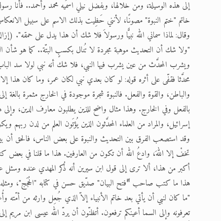
إلى هذه الوسيلة، ومن خلالها، وبفضل نيلي اسمَيه محمد وأحمد.. فأنا رسو
خاتم "ختم النبوة" مصونًا، لأنني حَظِيت بذلك الاسم على سبيل الانعكاس 
وقال: لماذا سماني الله نبيًّا ورسولاَ فلا شك أن هذا يدل على حمقه". (إزالة خطأ
"ولا شك أن التحديث موهبة مجردة لا تُنال بكسبٍ البتّة.. كما هو شأن النبوة، وي
ويشرب المحدَّث من عين يشرب فيها النبي، فلا شك أنه نبي لولا سد الباب
محدَّثا فقفّى على أثره قوله: لو كان بعدي نبي لكان عمر، وما كان هذا إلا
والباطن، والقوة والفعل. فالنبوة شجرة موجودة في الخارج مثمرة بالغة إ
بالفعل وفي الخارج. وهذا مثال واضح للذين يطلبون معارف الدين، وإلى هذ
إسرائيل، والمراد من العلماء المحدَّثون الذين يُؤتَون العلم من لدن ربهم ويكو
وقد استصعب الفرق بين التحديث والنبوة على بعض الناس، فالحق أن بينهما
تخفْ إلا اللهَ، وادعُ الله أن تكون من العارفين. هذا ما قلنا في بعض ك
أكبر من هذا، ألا ترى إلى قول ابن سيرين أنه ذُكر المهدي عنده وسئل ع
هذا ما كتب صاحب "ّفتح البيان" صدّيق حسن في كتابه "الحُجَج"، ومثله
"ما كان لنبي أن يأتي بعد خاتم الأنبياء إلاّ الذي جُعِل وارثه من أمّته و
تعرفونه وإلى السما أعينكم ترفعون. أتظنّون أن يردّ الله عيسى ابن مريم إلى