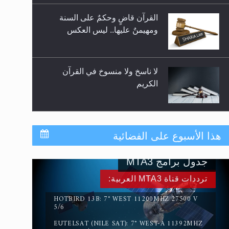
للوضوء وهل يُسمح الصلاة بها؟
القرآن قاضٍ وحكمٌ على السنة
ومهيمنٌ عليها.. ليس العكس
لا ناسخ ولا منسوخ في القرآن
الكريم
المفهوم الحقيقي للجهاد الإسلامي..
هذا الأسبوع على الفضائية
جدول برامج MTA3
سورة التكوير تُنبئ بزمن بعثة
ترددات قناة MTA3 العربية:
المسيح الموعود عليه السلام
HOTBIRD 13B: 7° WEST 11200MHZ 27500 V
5/6
EUTELSAT (NILE SAT): 7° WEST-A 11392MHZ