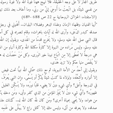
طريق المجاز لا على وجه الحقيقة. فلا تهيج ههنا غيرةُ الله ولا غيرةُ رسوله،
من نفسي شيئًا، بل اتّبعتُ ما أُوحِيَ إليّ من ربّي. وما أخاف بعد ذلك تهديد
(الاستفتاء، الخزائن الروحانية ج 22 ص 688 -689)
"أيها الفتيان وفقهاءَ الزمان وعلماءَ الدهر وفضلاءَ البلدان.. أَفتُوني في
صدقه كبدر الدّجَى، وأرَى الله له آياتٍ باهرات، وقام لنصرته في كل أمر
قال النبي صلى الله عليه وسلم، ولا يُخرج قدمًا من الهُدى. ويقولُ إن الله
عليه وسلم. وليس مُراده من النبوة إلا كثرةُ مكالمة الله وكثرة أنباءٍ من ال
هي درجةٌ لا تُعطَى إلا مِن اتّباع نبينا خير الوَرى. وكل مَنْ حَصُلَت له هذ
لا يُنقَصُ منها حكم ولا تزيدُ هُدًى.
ويقول إني أحدٌ من الأمة النبوية، ثم مع ذلك سمّاني الله نبيًّا تحت فيض ال
إلا أنواره وأَشِعَّتُه، ولولاه لما كنتُ شيئًا يُذكَرُ أو يُسمَّى. وإن النبي ي
في الدرجة وأعلى؟ وأي شيءٍ دينٌ لا يضيء قلبًا نورُه، ولا يُسكِّن الغليلَ وُ
ظهورُه؟ وأيُّ شيء دينٌ لا يُميِّز المؤمنَ من الذي كفر وأبى، ومَن دخله ي
من هواه، ولا يُحيي بحياة أخرى؟ ومَن كان لله كان الله له.. كذلك خلت سن