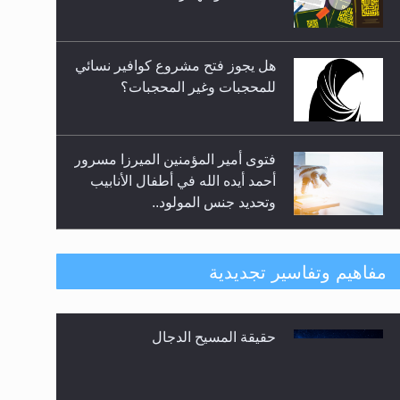
المعارضين ...**...
هل يجوز فتح مشروع كوافير نسائي
للمحجبات وغير المحجبات؟
فتوى أمير المؤمنين الميرزا مسرور
أحمد أيده الله في أطفال الأنابيب
وتحديد جنس المولود..
هل من الصحيح أن ديّة المرأة
مفاهيم وتفاسير تجديدية
المقتولة تساوي نصف ديّة الرجل
المقتول؟
حقيقة المسيح الدجال
هل تعتبر الأشفار الاصطناعية
(الرموش الاصطناعية) والأظافر
البلاستيكية وطلاء الأظافر حاجبا