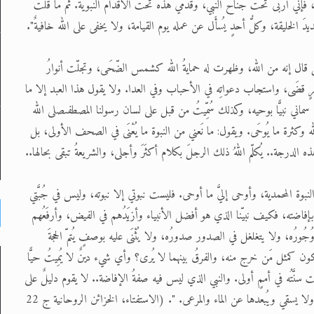
 فإني أُرَبَّى تحت جناح النبيّ، وقدمي هذه تحت الأقدام النبويّة. ثم ما قلتُ
َ الخليقة، وكلُّ أحدٍ يُسأَل عن عمله يوم القيامة، ولا يخفى على الله خافيةٌ".
 رجل قال إنه من الله، وظهرت له حمايةُ الله كشمس الضّحَى، وتجلّت أنوارُ
ٍ قضَى، واستجاب دعواتِه في الأحباب وفي العدا. ولا يقول هذا العبد إلا ما
 سماني نبيًّا بوحيه، وكذلك سُمِّيتُ من قبل على لسان رسولنا المصطفىصلى الله
له وكثرة ما يُوحَى. ويقول: ما نَعني من النبوة ما يُعْنَى في الصحف الأولى، بل
ه الدرجة.. يُكلّم اللهُ ذلك الرجلَ بكلام أكثَرَ وأجلى، والشريعةُ تبقى بحالها..
نبوة المحمدية، وأوحى إليَّ ما أوحى. فليست نبوتي إلا نبوته، وليس في جُبَّتي
ُعرَفُ بإفاضته، فكيف نبيّنا الذي هو أفضل الأنبياء وأزيَدُهم في الفيض، وأرفَعُهم
جُورُه، ولا يتغلغل في الصدور صدورُه، ولا يُثْنَى عليه بوصفٍ يُتمّ الحجةَ
كون كمثل مَن خرج منه، والفرقُ بينهما لا يُرى؟ وأي شيء دينٌ لا يُمِيتُ حيًّا
َّتُه في أممٍ أولى. والنبي الذي ليس فيه صفةُ الإفاضة.. لا يقوم دليلٌ على
صدقه، ولا يعرفه من أتى، وليس مثله إلا كمثل راعٍ لا يهُشُّ على غَنَمِه ولا يسقي ويُبعدها عن الماء والمرعى. ". (الاستفتاء، الخزائن الروحانية ج 22