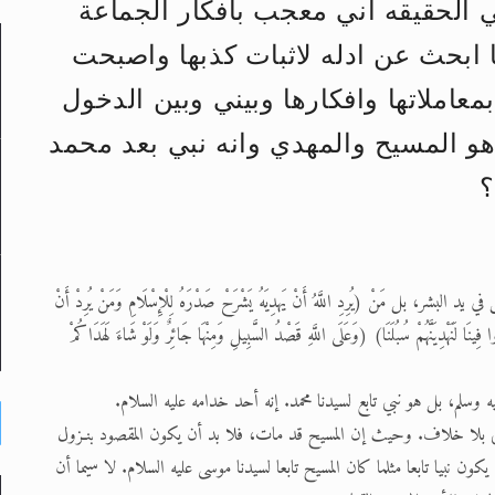
حى وأحكامه >> المزيد
ي الحقيقه اني معجب بافكار الجماعة
حى وأحكامه >> المزيد
ابحث عن ادله لاثبات كذبها واصبحت
د
معاملاتها وافكارها وبيني وبين الدخول
هو المسيح والمهدي وانه نبي بعد محمد
؟
لى حضرة امير المؤمنين أيده الله والمكتب العربي >> الم
 مَنْ (يُرِدِ اللَّهُ أَنْ يَهدِيَهُ يَشْرَحْ صَدْرَهُ لِلْإِسْلَامِ وَمَنْ يُرِدْ أَنْ
نَا لَنَهْدِيَنَّهُمْ سُبُلَنَا) (وَعَلَى اللَّهِ قَصْدُ السَّبِيلِ وَمِنْهَا جَائِرٌ وَلَوْ شَاءَ لَهَدَاكُمْ
 وسلم، بل هو نبي تابع لسيدنا محمد. إنه أحد خدامه عليه السلام.
بي بلا خلاف. وحيث إن المسيح قد مات، فلا بد أن يكون المقصود بنـزول
 نبيا تابعا مثلما كان المسيح تابعا لسيدنا موسى عليه السلام. لا سيما أن