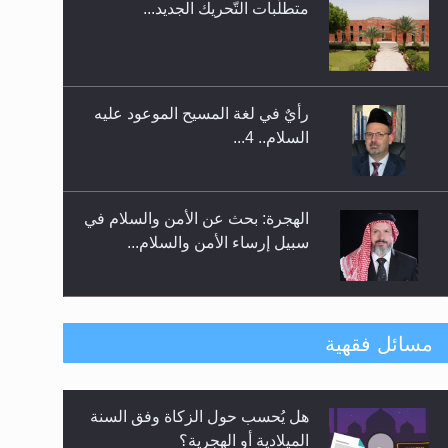
متطلَّبات التّحريك الجديد...
اليوم الوطني الرياضي لمجلس
أنصار الله في هولندا
رأيٌ في لغة المسيح الموعود عليه
السلام.. 4...
الهجرة: بحث عن الأمن والسلام في
سبيل إرساء الأمن والسلام...
رأيٌ في لغة المسيح الموعود عليه
مسائل فقهية
السلام ..«3» نظرة في شعر
المسيح الموعود عليه السلام.....
هل يُحسب حول الزكاة وفق السنة
**الحصن الحصين من وساوس
الميلادية أو الهجرية؟