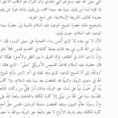
النبي صلى الله عليه وسلم هو النبي الهادي وأن القرآن هو الكتاب الأخير ال
لذا فإننا لسنا مَن يقول بنبوة بعد سيدنا محمد، بل يقول بذلك غيرُنا ممن يؤ
جديدة تخالف الشريعة الإسلامية، مثل نسخ الجزية.
ولتوضيح مقام حضرة المسيح الموعود عليه السلام بالنسبة إلى حضرة سيد
الموعود عليه السلام، حيث يقول:
الآن لا نبي بعده إلا الذي أُلبس رداء المحمدية على سبيل البروز، فإن
ينال من الله لقبَ نبيٍ بعد تفانيه بصفة كاملة في المخدوم فليس مُخلاً بخت
وإنْ تراءى اثنان في الظاهر، وإنما الفرق ما بين الظل والأصل، فهكذا تما
قال حضرته عليه السلام مخاطبًا القسيس الأمريكي "دوئي" - الذي هلك نتيجة
"ووالله، إني أنا المسيح الموعود الذي وُعِد مجيئه في آخر الزمن وأيامِ
الله في دعوى النبوّة. والنبوّة قد انقطعت بعد نبينا عليه السلام، ولا كتا
بَيْدَ أني سُمّيتُ نبيًّا على لسان خير البريّة، وذلك أمرٌ ظِلّيٌ من بركا
المقدّسة. وما عَنَى اللهُ من نبوّتي إلا كثرة المكالمة والمخاطبة، ولعنةُ الله
وإنّ رسولَنا خاتَمُ النبيين، وعليه انقطعت سلسلةُ المرسلين. فليس حقُّ أحدٍ
كثرة المكالمة، وهو بشرط الاتّباع لا بغير متابَعَةِ خيرِ البريّة. وواللهِ ما حص