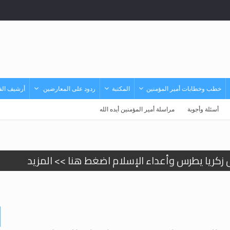
خطب وخطابات أمير المؤمنين
المكتبة
ردود على المعارضين
أرشيف الفي
أسئلة وأجوبة
مراسلة أمير المؤمنين أيده الله
 زكريا يطرس وأعداء الإسلام اضغط هنا >> المزيد
إسراء والمعراج >> المزيد
تم النبيين صلى الله عليه وسلم >> المزيد
د