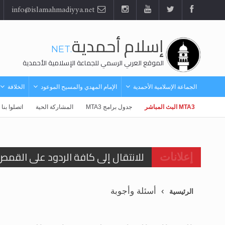
info@islamahmadiyya.net
إسلام أحمدية
.NET
الموقع العربي الرسمي للجماعة الإسلامية الأحمدية
الجماعة الإسلامية الأحمدية
الإمام المهدي والمسيح الموعود
الخلافة
MTA3 البث المباشر
جدول برامج MTA3
المشاركة الحية
اتصلوا بنا
للانتقال إلى كافة الردود على القمص
إعلانات
اقرأ هذا الكتاب وتعرّف على حقيقة ال
عرض مصوَّر لأقوال المستشرقين في خا
أسئلة وأجوبة
الرئيسية
الحجّ.. دلالات، حِكم، وأهداف >> المزي