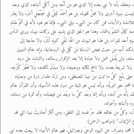
ه، ونعتقد بأنه لا نبي بعده إلا الذي هو من أمّته ومن أكمَلِ أتباعه، الذي وجد
 بنبوة أخرى ولا محلَّ للحيرة، بل هو أحمَدُ تجلّى في سَجَنْجَلٍ آخرَ، ولا يغار
تلامذة والأبناء، فمن كان من النبي.. وفي النبي.. فإنما هو هو، لأنه في أتمّ مقام
نه كمالَ النشوّ والنماء. وهذا هو الحق الذي يشهد على بركات نبينا، ويري الناسَ
وم أحد للمِراء، بل هذا هو ثبوت من الله لنَفْيِ كونِه أبتَرَ، ولا حاجة إلى
ولكنه أب من حيث فيض الرسالة لمن كمّل في الروحانية. وإنه خاتم النبيين
سنته، ولن يُقبَل عمل ولا عبادة إلا بعد الإقرار برسالته، والثباتِ على دينه
شريعةَ بعده، ولا ناسخَ لكتابه ووصيته، ولا مبدِّلَ لكلمته، ولا قَطْرَ كمُزْنتِه.
تى يتّبع كلَّ ما ثبت من نبينا المصطفى، ومن ترَك مقدار ذرة من وصاياه
ا محمدٍ خيرِ البريّة، وبأنه ليس هو شيئا من دون هذه الأسوة، وأن القرآن خاتم
د بأنه من أمته، وبأنه إنما وجَد كلَّ ما وجَد من فيضانه، وأنه ثمرة من بستانه،
ره وأتباعه وأعوانه.
آن، وكلُّ من خالفه فقد جرّ نفسه إلى اللظى. ومن أنكر أحاديثَ نبينا التي قد
اع الإيمان." (مواهب الرحمن)
ا محمد وصرَف عن اليهود الوحيَ وجبرائيلَ. فهو خاتم الأنبياء لا يبعث بعده نبي