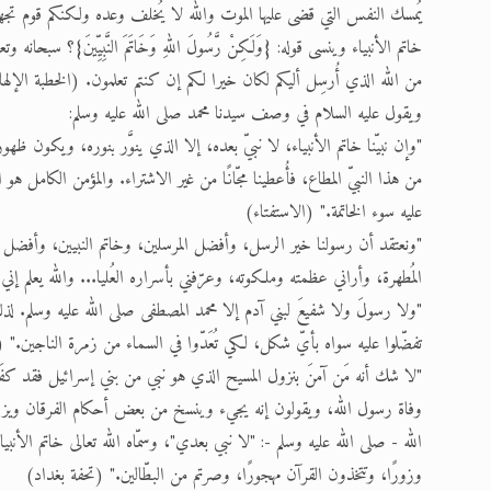
يُمسك النفس التي قضى عليها الموت والله لا يُخلف وعده ولكنكم قوم تجهلو
خاتم الأنبياء وينسى قوله: {وَلَكِنْ رَّسُولَ اللهِ وَخَاتَمَ النَّبِيِّينَ}؟ سبحا
من الله الذي أُرسِل أليكم لكان خيرا لكم إن كنتم تعلمون. (الخطبة الإلها
ويقول عليه السلام في وصف سيدنا محمد صلى الله عليه وسلم:
"وإن نبيّنا خاتم الأنبياء، لا نبيّ بعده، إلا الذي ينوَّر بنوره، ويكون ظهور
من هذا النبيّ المطاع، فأُعطينا مجّانًا من غير الاشتراء. والمؤمن الكامل ه
عليه سوء الخاتمة." (الاستفتاء)
"ونعتقد أن رسولنا خير الرسل، وأفضل المرسلين، وخاتم النبيين، وأفضل م
المُطهرة، وأراني عظمته وملكوته، وعرّفني بأسراره العُليا... والله يعلم 
"ولا رسولَ ولا شفيعَ لبني آدم إلا محمد المصطفى صلى الله عليه وسلم. لذ
تفضّلوا عليه سواه بأيّ شكل، لكي تُعَدّوا في السماء من زمرة الناجين." 
"لا شك أنه مَن آمنَ بنزول المسيح الذي هو نبي من بني إسرائيل فقد كفَر 
وفاة رسول الله، ويقولون إنه يجيء وينسخ من بعض أحكام الفرقان ويزيد 
الله - صلى الله عليه وسلم -: "لا نبي بعدي"، وسمّاه الله تعالى خاتم الأنبي
وزورًا، وتتخذون القرآن مهجورًا، وصرتم من البطّالين." (تحفة بغداد)