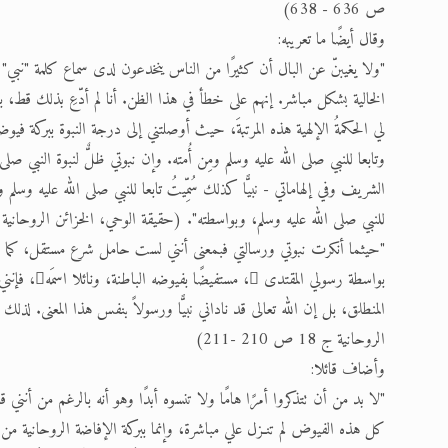
ص 636 - 638)
وقال أيضًا ما تعريبه:
"ولا يغيبنّ عن البال أن كثيرًا من الناس ينخدعون لدى سماع كلمة "نبي" ف
الخالية بشكل مباشر. إنهم على خطأ في هذا الظن. أنا لم أدّعِ بذلك قط، ب
لي الحكمةُ الإلهية هذه المرتبةَ، حيث أوصلتني إلى درجة النبوة ببركة فيوض
وتابعا للنبي صلى الله عليه وسلم ومِن أُمته. وإن نبوتي ظلٌّ لنبوة النبي صل
الشريف وفي إلهاماتي - نبيًّا كذلك سُمِّيتُ تابعا للنبي صلى الله عليه وسل
للنبي صلى الله عليه وسلم، وبواسطته". (حقيقة الوحي، الخزائن الروحانية ج 22، ص 154، الهامش، طبعة 7
"حيثما أنكرت نبوتي ورسالتي فبمعنى أنني لست حامل شرع مستقل، كما أ
بواسطة رسولي
المنطلق، بل إن الله تعالى قد ناداني نبيًّا ورسولاً بنفس هذا المعنى. لذلك 
الروحانية ج 18 ص 210 -211)
وأضاف قائلا:
"لا بد من أن تتذكروا أمرًا هامًا ولا تنسوه أبدًا وهو أنه بالرغم من أنني
كل هذه الفيوض لم تنـزل علي مباشرة، وإنما ببركة الإفاضة الروحانية من 