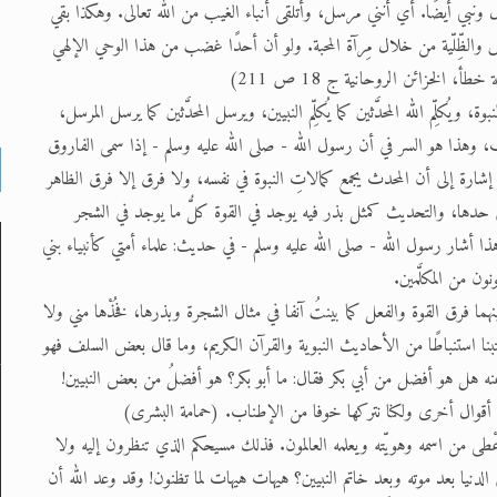
ل ونبي أيضًا. أي أنني مرسل، وأتلقى أنباء الغيب من الله تعالى. وهكذا بقي
والظِّلّية من خلال مِرآة المحبة. ولو أن أحدًا غضب من هذا الوحي الإلهي
، الخزائن الروحانية ج 18 ص 211)
ُكلِّم الله المحدَّثين كما يُكلِّم النبيين، ويرسل المحدَّثين كما يرسل المرسل،
، وهذا هو السر في أن رسول الله - صلى الله عليه وسلم - إذا سمى الفاروق
 إشارة إلى أن المحدث يجمع كمالاتِ النبوة في نفسه، ولا فرق إلا فرق الظاهر
لى حدها، والتحديث كمثل بذر فيه يوجد في القوة كلُّ ما يوجد في الشجر
ا أشار رسول الله - صلى الله عليه وسلم - في حديث: علماء أمتي كأنبياء بني
نون من المكلَّمين.
 فرق القوة والفعل كما بينتُ آنفا في مثال الشجرة وبذرها، فخُذْها مني ولا
تبنا استنباطًا من الأحاديث النبوية والقرآن الكريم، وما قال بعض السلف فهو
نه هل هو أفضل من أبي بكر فقال: ما أبو بكر؟ هو أفضلُ من بعض النبيين!
 أقوال أخرى ولكنا نتركها خوفا من الإطناب. (حمامة البشرى)
أُعْطى من اسمه وهويّته ويعلمه العالمون. فذلك مسيحكم الذي تنظرون إليه ولا
 الدنيا بعد موته وبعد خاتم النبيين؟ هيهات هيهات لما تظنون! وقد وعد الله أن