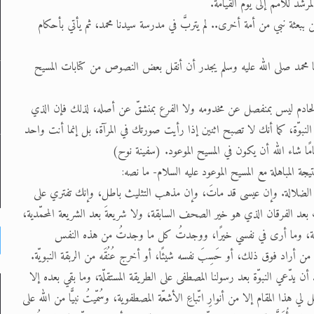
مرشد للأمم إلى يوم القيامة.
من ببعثة نبي من أمة أخرى.. لم يتربَّ في مدرسة سيدنا محمد، ثم يأتي بأحكام
نا محمد صلى الله عليه وسلم يجدر أن أنقل بعض النصوص من كتابات المسيح
 الخادم ليس بمنفصل عن مخدومه ولا الفرع بمنشقّ عن أصله، لذلك فإن الذي
م النبوّة، كما أنك لا تصبح اثنين إذا رأيت صورتك في المرآة، بل إنما أنت واحد
مًا شاء الله أن يكون في المسيح الموعود. (سفينة نوح)
 المباهلة مع المسيح الموعود عليه السلام- ما نصه:
 شيوع الضلالة. وإن عيسى قد ماتَ، وإن مذهب التثليث باطل، وإنك تفتري على
بَ بعد الفرقان الذي هو خير الصحف السابقة، ولا شريعةَ بعد الشريعة المحمّدية،
ت المُتابَعة، وما أرى في نفسي خيرًا، ووجدتُ كل ما وجدتُ من هذه النفس
 على من أراد فوق ذلك، أو حَسِبَ نفسه شيئًا، أو أخرج عُنُقَه من الربقة النبويّة.
 أن يدّعي النبوّة بعد رسولنا المصطفى على الطريقة المستقلّة، وما بقي بعده إلا
ل لي هذا المقام إلا من أنوارِ اتّباعِ الأشعّة المصطفوية، وسُمّيتُ نبيًّا من الله على