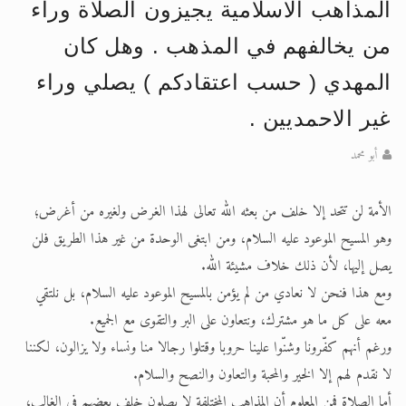
المذاهب الاسلامية يجيزون الصلاة وراء
الحجّ.. دلالات، حِكم، وأهداف >> المزيد
من يخالفهم في المذهب . وهل كان
اقرأ هذا المقال في أهمية عيد الأضحى و
المهدي ( حسب اعتقادكم ) يصلي وراء
غير الاحمديين .
أبو محمد
الأمة لن تتحد إلا خلف من بعثه الله تعالى لهذا الغرض ولغيره من أغرض؛
وهو المسيح الموعود عليه السلام، ومن ابتغى الوحدة من غير هذا الطريق فلن
يصل إليها، لأن ذلك خلاف مشيئة الله.
ومع هذا فنحن لا نعادي من لم يؤمن بالمسيح الموعود عليه السلام، بل نلتقي
معه على كل ما هو مشترك، ونتعاون على البر والتقوى مع الجميع.
ورغم أنهم كفّرونا وشنّوا علينا حروبا وقتلوا رجالا منا ونساء ولا يزالون، لكننا
لا نقدم لهم إلا الخير والمحبة والتعاون والنصح والسلام.
أما الصلاة فمن المعلوم أن المذاهب المختلفة لا يصلون خلف بعضهم في الغالب،