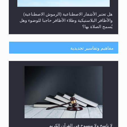
هل تعتبر الأشفار الاصطناعية (الرموش الاصطناعية)
والأظافر البلاستيكية وطلاء الأظافر حاجبا للوضوء وهل
يُسمح الصلاة بها؟
مفاهيم وتفاسير تجديدية
هل يُحسب حول الزكاة وفق السنة الميلادية أو الهجرية؟
لا ناسخ ولا منسوخ في القرآن الكريم