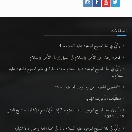
المقالات
رأيٌ في لغة المسيح الموعود عليه السلام.. 4
الهجرة: بحث عن الأمن والسلام في سبيل إرساء الأمن والسلام
رأيٌ في لغة المسيح الموعود عليه السلام ..«3» نظرة في شعر المسيح الموعود عليه
السلام..
**الحصن الحصين من وساوس المعارضين ...**
متطلَّبات التّحريك الجديد
رأي في لغة المسيح الموعود عليه السلام.. 2 إشارةٌ إلى اسم الإشارة .. تاريخ النشر:
19-2-2026
رأيٌ في لغة المسيح الموعود عليه السلام ..1 في محنة اللغة ومعاني «الاشتهار»