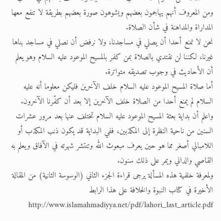
ومن المعروف أنهم يهاجمون بعضهم ويشوهون صورة بعضهم بطريقة لا تنفع معها
المداراة والمداهنة في شأن الصلاة.
نحن لا نمنع أحدا أن يصلي في مساجدنا، ولا نرفض أن نصلي في مساجد بناها
غيرنا، لكننا لن نقتدي بالصلاة بمن كفر بالمسيح الموعود عليه السلام وهو يعلم
أن الأحاديث في وجوب تصديقه متواترة.
أما صلاة المسيح الموعود عليه السلام خلف الآخرين فليكن معلوما أنه عليه
السلام لم يمنع أحدا من الصلاة خلف الآخرين إلا بعد أن كفّرنا الآخرون.
واعلم أن بداية بعثة المسيح الموعود عليه السلام تختلف عنها بعد مرور عشرات
السنين من ناحية النظرة إلى المكذبين، ففي البداية قد يكون ذنب المكذب أو
اللامبالي أصغر مما هو حين يعرف مبعوث الله وتنتشر شهرته في الآفاق ويعلم به
القاصي والداني ويمر على ذلك سنون.
ولمعرفة خلفية هذه المسألة يرجى قراءة الجزء الثاني (الوسوسة الثانية) من المقالة
الأخيرة في كتاب النبوة والخلافة على هذا الرابط
http://www.islamahmadiyya.net/pdf/lahori_last_article.pdf