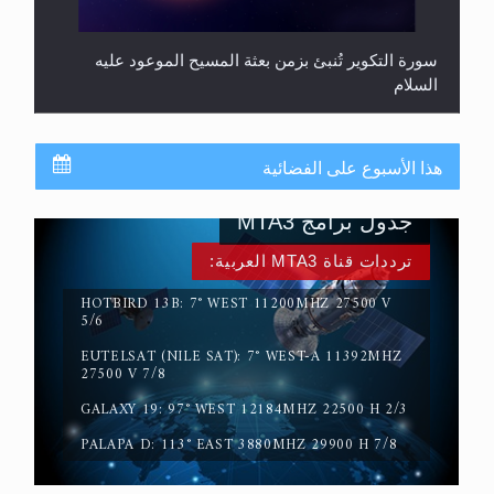
سورة التكوير تُنبئ بزمن بعثة المسيح الموعود عليه
السلام
هذا الأسبوع على الفضائية
جدول برامج MTA3
ترددات قناة MTA3 العربية:
HOTBIRD 13B: 7° WEST 11200MHZ 27500 V
5/6
EUTELSAT (NILE SAT): 7° WEST-A 11392MHZ
حقيقة المسيح الدجال
27500 V 7/8
GALAXY 19: 97° WEST 12184MHZ 22500 H 2/3
PALAPA D: 113° EAST 3880MHZ 29900 H 7/8