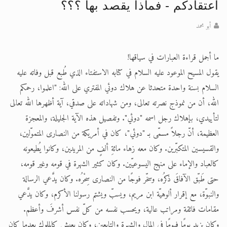
اعتقادكم - فماذا يقصد بها ؟؟؟
الحجّ.. دلالات، حِكم، وأهداف >> المزيد
أبو محمد
اقرأ هذا المقال في أهمية عيد الأضحى و
ما أجمل قراءة العبارات في سياقها!
يقول المسيح الموعود عليه السلام في كتابه الاستفتاء الذي طُبع قبل وفاته عليه
السلام بسنة واحدة متحدثا عن هلاك دوئي المفتري على الله: "اعلموا، رحمكم
الله، أن من نموذج نصرته تعالى، ومن شهاداته على صدقي، آية أظهرها الله تعالى
لتأييدي، بإهلاك رجل اسمه "دوئي". وتفصيل هذه الآية الجليلة، والمعجزة
العظيمة، أنّ رجلاً مسمّى بـ "دوئي"، كان في أمريكة من النصارى المتموّلين،
والقسيسين المتكبّرين. وكان معه زهاء مائةِ ألفٍ من المريدين، وكانوا يُطيعونه
كالعباد والإماء على منهج اليسوعيّين. وكان كثير الشهرة في قومه وغير قومه،
حتى طَبّق الآفاقَ ذكرُه، وسخّر فوجًا من النصارى سِحْرُه. وكان يدَّعي الرسالة
والنبوّة، مع إقرار ألوهيّة ابن مريم، ويسبّ ويشتم رسولنا الأكرم، وكان يدَّعي
مقامات فائقة ومراتب عالية، ويحسب نفسه من كلّ نفس أشرفَ وأعظم.
وكان يزيد يومًا فيومًا في المالِ والشهرة والتابعين، وكان يعيش كالملوك بعدما كان