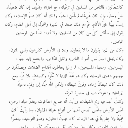
كالشحّاذين. فالناظر من المسلمين في ترقّياته، مع افترائه وتقوُّله، إن كان ضعيفًا..
ضلّ وحارَ، وإن كان عَرِيفًا..لم يأمَن العثارَ. وذلك أنه كان عدوّ الإسلام، وكان
يسبّ نبيَّنا خيرَ الأنام، ثمّ مع ذلك صعد في الشهرة والتموّل إلى أعلى المقام، وكان
يقول إني سأقتل كلّ من كان من المسلمين، ولا أترك نفسًا من الموحّدين
المؤمنين.
وكان من الذين يقولون ما لا يفعلون، وعلا في الأرض كفرعون ونسي المنون.
وكان يجعل النهارَ لنهب أموال الناس، والليلَ للكاس، واجتمع إليه جهّال
اليسوعيين، وسفهاء المسيحيين، فما زالوا يتعاطون أقداح الضلالة، ويصدّقون من
جهلهم دعوى الرسالة. وكان هو عَبْدَ الدنيا لا كَحُرٍّ، وكصدفٍ بلا دُرٍّ، ومع
ذلك كان شيطانَ زمانه، وقرينَ شيطانه، ولكن الله مهَّله إلى وقتٍ دعوتُه
للمباهلة، ودعوتُ عليه في حضرة العزّة.
وكنتُ أجد فيه ريح الشيطان، ورأيت أنه صريع الطاغوت وعدوّ عباد الرحمن،
نجّس الأرض ونجّس أنفاس أهلها من أنواع خباثة الهذيان، وما رأيتُ كمثله
عِمِّيتًا ولا عِفريتًا في هذا الزمان. كان مجنونَ التثليث، وعدوَّ التوحيد، ومصرًّا
على الدين الخبيث، وكان ينظر مضرّاتِه كحسنةٍ، ومعرّاتِه كأسباب راحةٍ.