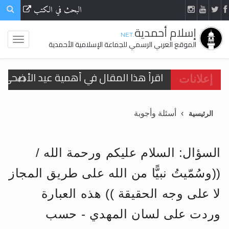
البحث في الكتب
إسلام أحمدية
.NET
الموقع العربي الرسمي للجماعة الإسلامية الأحمدية
اقرأ هذا المقال في أهمية عيد الأضحى و
إعلانات
الحجّ.. دلالات، حِكم، وأهداف >> المزيد
أسئلة وأجوبة
الرئيسية
تعميم هامّ لأفراد الجماعة >> المزيد
تعميم هامّ لأفراد الجماعة >> المزيد
السؤال: السلام عليكم ورحمة الله /
((وسُمّيتُ نبيًّا من الله على طريق المجاز
لا على وجه الحقيقة )) هذه العبارة
اقرأ هذا الكتاب وتعرّف على حقيقة الإسرا
وردت على لسان المهدي - حسب