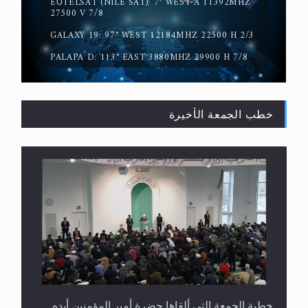
EUTELSAT (NILE SAT): 7° WEST-A 11392MHZ
حقيقة المسيح الدجال
27500 V 7/8
GALAXY 19: 97° WEST 12184MHZ 22500 H 2/3
PALAPA D: 113° EAST 3880MHZ 29900 H 7/8
خطب الجمعة الأخيرة
القرآن قاضٍ وحكمٌ على السنة ومهيمنٌ عليها.. ليس
العكس
خطبة الجمعة التي ألقاها حضرة أمير المؤمنين أيده