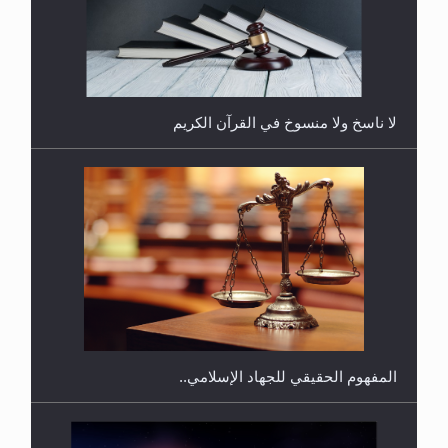
هل يُحسب حول الزكاة وفق السنة الميلادية أو الهجرية؟
لا ناسخ ولا منسوخ في القرآن الكريم
هل يجوز فتح مشروع كوافير نسائي للمحجبات وغير
المحجبات؟
المفهوم الحقيقي للجهاد الإسلامي..