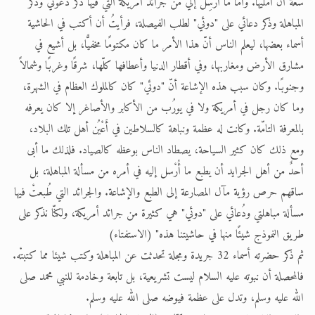
سعة أَنْ أُمْليها. وأمّا ما أُرْسِلَ إليّ من جرائد أمريكة التي فيها ذكرُ دعوتي وذكر
المباهلة وذكر دعائي على "دوئي" لطلب الفيصلة، فرأيتُ أن أكتب في الحاشية
أسماء بعضها، ليعلم الناس أنّ هذا الأمر ما كان مكتومًا مخفيًّا، بل أشيع في
مشارق الأرض ومغاربها، وفي أقطار الدنيا وأعطافها كلّها، شرقًا وغربًا وشمالاً
وجنوبًا. وكان سبب هذه الإشاعة أنّ "دوئي" كان كالملوك العظام في الشهرة،
وما كان رجل في أمريكة ولا في يورُب من الأكابر والأصاغر إلا كان يعرفه
بالمعرفة التامّة. وكانت له عظمة ونباهة كالسلاطين في أَعْيُن أهل تلك البلاد،
ومع ذلك كان كثير السياحة، يصطاد الناس بوعظه كالصياد. فلذلك ما أبى
أحدٌ من أهل الجرايد أن يطبع ما أُرْسل إليه في أمره من مسألة المباهلة، بل
ساقهم حرص رؤية مآل المصارعة إلى الطبع والإشاعة. والجرائد التي طُبعتْ فيها
مسألة مباهلتي ودُعائي على "دوئي" هي كثيرة من جرائد أمريكة، ولكنّا نذكر على
طريق النموذج شيئًا منها في حاشيتنا هذه" (الاستفتاء)
ثم ذكر حضرته أسماء 32 جريدة ومجلة تحدثت عن المباهلة وكتب شيئا مما كتبتْه.
فالمحصلة أن نبوته عليه السلام ليست تشريعية، بل تابعة وخادمة للنبي محمد صلى
الله عليه وسلم، وتدل على عظمة فيوضه صلى الله عليه وسلم.