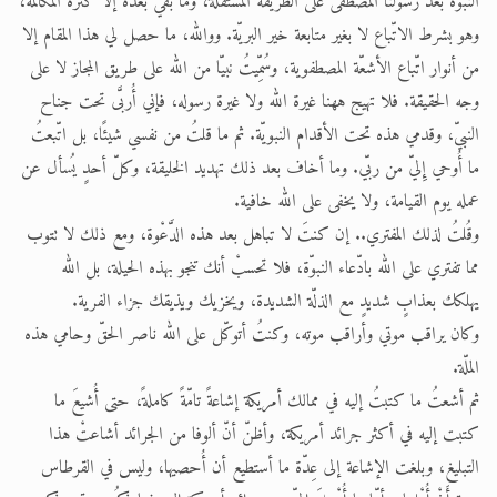
النبوّة بعد رسولنا المصطفى على الطريقة المستقلّة، وما بقي بعده إلا كثرة المكالمة،
وهو بشرط الاتّباع لا بغير متابعة خير البريّة. ووالله، ما حصل لي هذا المقام إلا
من أنوار اتّباع الأشعّة المصطفوية، وسُمِّيتُ نبيّا من الله على طريق المجاز لا على
وجه الحقيقة. فلا تهيج ههنا غيرة الله ولا غيرة رسوله، فإني أُربَّى تحت جناح
النبيّ، وقدمي هذه تحت الأقدام النبويّة. ثم ما قلتُ من نفسي شيئًا، بل اتّبعتُ
ما أُوحي إِليّ من ربّي. وما أخاف بعد ذلك تهديد الخليقة، وكلّ أحدٍ يُسأل عن
عمله يوم القيامة، ولا يخفى على الله خافية.
وقُلتُ لذلك المفتري.. إن كنتَ لا تباهل بعد هذه الدَّعْوة، ومع ذلك لا تتوب
مما تفتري على الله بادّعاء النبوّة، فلا تحسبْ أنك تنجو بهذه الحيلة، بل الله
يهلكك بعذابٍ شديدٍ مع الذلّة الشديدة، ويخزيك ويذيقك جزاء الفرية.
وكان يراقب موتي وأراقب موته، وكنتُ أتوكّل على الله ناصر الحقّ وحامي هذه
الملّة.
ثم أشعتُ ما كتبتُ إليه في ممالك أمريكة إشاعةً تامّةً كاملةً، حتى أُشيعَ ما
كتبت إليه في أكثر جرائد أمريكة، وأظنّ أنّ ألوفا من الجرائد أشاعتْ هذا
التبليغ، وبلغت الإشاعة إلى عِدّة ما أستطيع أن أُحصيها، وليس في القرطاس