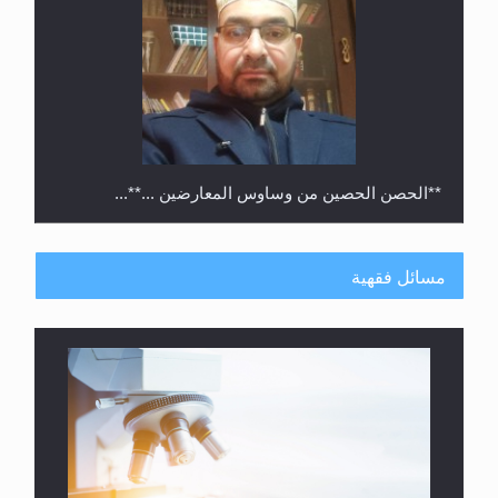
**الحصن الحصين من وساوس المعارضين ...**...
مسائل فقهية
متطلَّبات التّحريك الجديد...