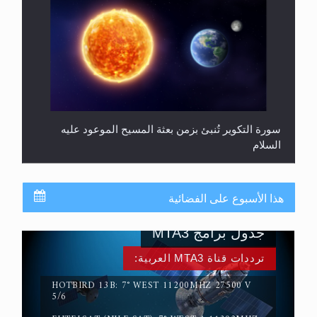
سورة التكوير تُنبئ بزمن بعثة المسيح الموعود عليه
السلام
هذا الأسبوع على الفضائية
جدول برامج MTA3
ترددات قناة MTA3 العربية:
HOTBIRD 13B: 7° WEST 11200MHZ 27500 V
5/6