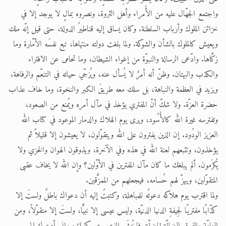
واجتمع الجهّال عليه من الأُمراء وأهل الثروة، ونصروه بمالٍ لا يوجد إلا في
خزائن الملوك وأرباب السلطنة. وكان يساق إليه قناطيرُ الدولة، حتى قيل إنّه ملك
ويعيش كالملوك بالشأن والشوكة. ولما بلغت دولته منتهاها، تبع نفسَه الأمّارة وما
زكَّاها. وادّعى الرسالة والنبوّة من إغواء الشيطان، وما تحامى عن الافتراء
والكذب والبهتان. وظنّ أنه أمرٌ لا يُسأل عنه، ويُزجّي حياته في التنعّم والرفاهة،
ويزيد في العظمة والنباهة، بل سلك معه طريقَ الكبر والنخوة، وما خاف عذاب
حضرة العزّة. ولا شكّ أنّ المفتري يؤخذ في مآل أمره ويُمنع من الصعود،
وتفترسه غيرة الله كالأُسُود، ويرى يوم الهلاك والدمار الموعود في كتاب الله
العزيز الودُود. إن الذين يفترون على الله ويتقوّلون، لا يعيشون إلا قليلاً ثم
يؤخذون، وتتبعهم لعنة الله في هذه وفي الآخرة، ويذوقون الهوان والخزي ولا
يُكرَمون. ألم يبلغك ما كان مآل المفترين في الأوّلين؟ وإن الله لا يخاف عقبى
المتقوّلين، ويهزّ لهم حُسامه، فيجعلهم من الممزَّقين.
ولما اقترب يوم هلاكه دعوتُه للمباهلة، وكتبتُ إليه أن دعواك باطلٌ ولستَ إلا
كذّابًا مفتريًا لجِيفةِ الدنيا الدنيّة، وليس عيسى إلا نبيًّا، ولستَ إلا متقوّلاً، ومن