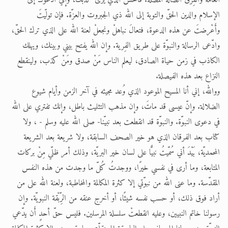
العامّة والفِرق الضالّة المضلّة. فاخْشَ الذي يرى كذبك، وإني أدعوك إلى
الإسلام والدين الحقّ والتوبة إلى الله ذي الجبروت والعزّة. فإن تولّيتَ
وأَعْرضتَ عن هذه الدعوة، فتعالَ نباهلْ ونجعلْ لعنة الله على الذي ترك الحقّ،
وادّعى الرسالة والنبوّة على طريق الفِرية. وإن الله يفتح بيني وبينك، ويهلك
الكاذب في زمن حياة الصادق، ليعلم الناس مَنْ صدق ومَنْ كذب، ولينقطع
النزاع بعد هذه الفيصلة.
ووالله، إني أنا المسيح الموعود الذي وُعد مجيئه في آخر الزمن وأيام شيوع
الضلالة. وإنّ عيسى قد ماتَ، وإن مذهب التثليث باطل، وإنك تفتري على الله
في دعوى النبوّة. والنبوّة قد انقطعت بعد نبيّنا- صلى الله عليه وسلم - ، ولا
كتاب بعد الفرقان الذي هو خير الصحف السابقة، ولا شريعة بعد الشريعة
المحمديّة، بَيْدَ أني سُمّيتُ نبيًّا على لسان خير البريّة، وذلك أمر ظلّي مِنْ بركات
المتابعة، وما أرى في نفسي خيرًا، ووجدتُ كُلّ ما وجدت من هذه النفس
المقدّسة. وما عنى الله من نبوّتي إلا كثرة المكالمة والمخاطبة، ولعنة الله على من
أراد فوق ذلك، أو حسب نفسه شيئًا، أو أخرج عنقه من الرِّبْقة النبويّة. وإن
رسولنا خاتم النبيين، وعليه انقطعتْ سلسلة المرسلين. فليس حقّ أحدٍ أَن يدّعي