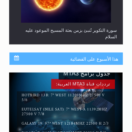
سورة التكوير تُنبئ بزمن بعثة المسيح الموعود عليه
السلام
هذا الأسبوع على الفضائية
جدول برامج MTA3
ترددات قناة MTA3 العربية:
HOTBIRD 13B: 7° WEST 11200MHZ 27500 V
5/6
EUTELSAT (NILE SAT): 7° WEST-A 11392MHZ
حقيقة المسيح الدجال
27500 V 7/8
GALAXY 19: 97° WEST 12184MHZ 22500 H 2/3