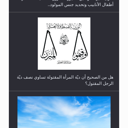
أطفال الأنابيب وتحديد جنس المولود..
رأيٌ في لغة المسيح الموعود عليه السلام.. 4...
هل من الصحيح أن ديّة المرأة المقتولة تساوي نصف ديّة
الرجل المقتول؟