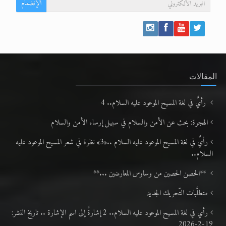
الإنضمام
المقالات
رأيٌ في لغة المسيح الموعود عليه السلام.. 4
الهجرة: بحث عن الأمن والسلام في سبيل إرساء الأمن والسلام
رأيٌ في لغة المسيح الموعود عليه السلام ..«3» نظرة في شعر المسيح الموعود عليه
السلام..
**الحصن الحصين من وساوس المعارضين ...**
متطلَّبات التّحريك الجديد
رأي في لغة المسيح الموعود عليه السلام.. 2 إشارةٌ إلى اسم الإشارة .. تاريخ النشر:
19-2-2026