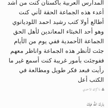
المدارس العربية باكستان كنت من أشد
الحجّ.. دلالات، حِكم، وأهداف >> المزيد
أعدء هذه الجماعة الحقة لأني كنت
اقرأ هذا المقال في أهمية عيد الأضحى و
أطالع أولا كتب رشيد احمد اللوديانوي
وهو أحد الخبثاء المعاندين لأهل الحق
الجماعة الأحمدية ففي يوم من الأيام
جئت لأنظر هذه الجماعة واناظر معهم
ففوجئت بأمور غريبة كنت أسمع غير ما
رأيت فبعد فكر طويل ومطالعة في
الكتب أعل
ذاكرالله الاحمدي
بارك الله فيك