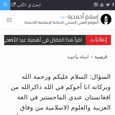
البحث في الكتب
إسلام أحمدية
.NET
الموقع العربي الرسمي للجماعة الإسلامية الأحمدية
اقرأ هذا المقال في أهمية عيد الأضحى و
إعلانات
الحجّ.. دلالات، حِكم، وأهداف >> المزيد
أسئلة وأجوبة
الرئيسية
تعميم هامّ لأفراد الجماعة >> المزيد
تعميم هامّ لأفراد الجماعة >> المزيد
السؤال: السلام عليكم ورحمة الله
وبركاته انا أخوكم في الله ذاكرالله من
افغانستان عندي الماجستير في الغة
اقرأ هذا الكتاب وتعرّف على حقيقة الإسرا
العربية والعلوم الاسلامية من وفاق