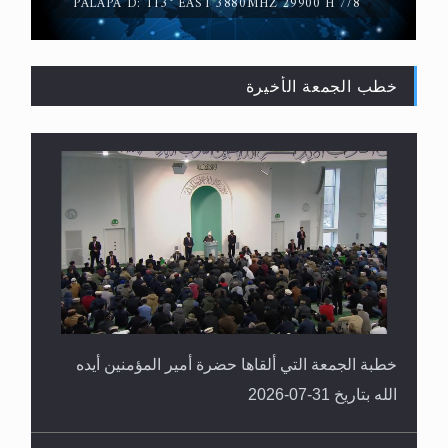
PALAPA D: 113° EAST 3880MHZ 29900 H 7/8
خطب الجمعة الأخيرة
القرآن قاضٍ وحكمٌ على السنة ومهيمنٌ عليها.. ليس
العكس
خطبة الجمعة التي ألقاها حضرة أمير المؤمنين أيده
الله بتاريخ 31-07-2026