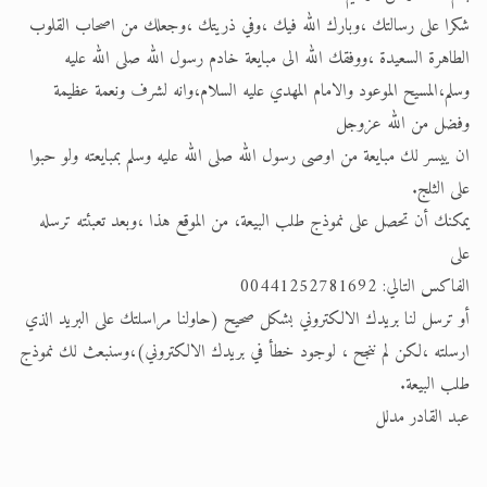
شكرا على رسالتك ،وبارك الله فيك ،وفي ذريتك ،وجعلك من اصحاب القلوب
الحجّ.. دلالات، حِكم، وأهداف >> المزيد
الطاهرة السعيدة ،ووفقك الله الى مبايعة خادم رسول الله صلى الله عليه
اقرأ هذا المقال في أهمية عيد الأضحى و
وسلم،المسيح الموعود والامام المهدي عليه السلام،وانه لشرف ونعمة عظيمة
وفضل من الله عزوجل
ان ييسر لك مبايعة من اوصى رسول الله صلى الله عليه وسلم بمبايعته ولو حبوا
على الثلج.
يمكنك أن تحصل على نموذج طلب البيعة، من الموقع هذا ،وبعد تعبئته ترسله
على
الفاكس التالي: 00441252781692
أو ترسل لنا بريدك الالكتروني بشكل صحيح (حاولنا مراسلتك على البريد الذي
ارسلته ،لكن لم ننجح ، لوجود خطأ في بريدك الالكتروني)،وسنبعث لك نموذج
طلب البيعة.
عبد القادر مدلل