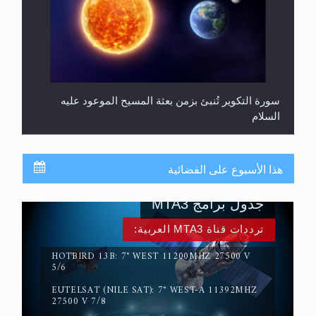
سورة التكوير تُنبئ بزمن بعثة المسيح الموعود عليه
السلام
هذا الأسبوع على الفضائية
جدول برامج MTA3
ترددات قناة MTA3 العربية:
HOTBIRD 13B: 7° WEST 11200MHZ 27500 V
5/6
EUTELSAT (NILE SAT): 7° WEST-A 11392MHZ
حقيقة المسيح الدجال
27500 V 7/8