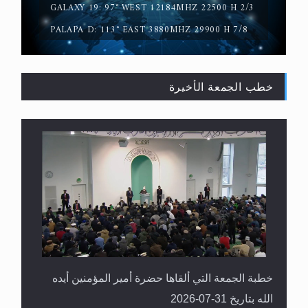
GALAXY 19: 97° WEST 12184MHZ 22500 H 2/3
PALAPA D: 113° EAST 3880MHZ 29900 H 7/8
خطب الجمعة الأخيرة
القرآن قاضٍ وحكمٌ على السنة ومهيمنٌ عليها.. ليس
العكس
خطبة الجمعة التي ألقاها حضرة أمير المؤمنين أيده
الله بتاريخ 31-07-2026