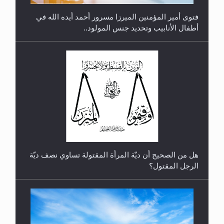
فتوى أمير المؤمنين الميرزا مسرور أحمد أيده الله في
أطفال الأنابيب وتحديد جنس المولود..
رأيٌ في لغة المسيح الموعود عليه السلام.. 4...
هل من الصحيح أن ديّة المرأة المقتولة تساوي نصف ديّة
الرجل المقتول؟