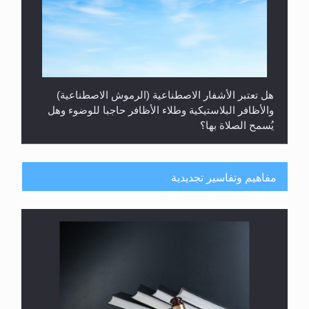
هل تعتبر الأشفار الاصطناعية (الرموش الاصطناعية)
والأظافر البلاستيكية وطلاء الأظافر حاجبا للوضوء وهل
يُسمح الصلاة بها؟
مفاهيم وتفاسير تجديدية
هل يُحسب حول الزكاة وفق السنة الميلادية أو الهجرية؟