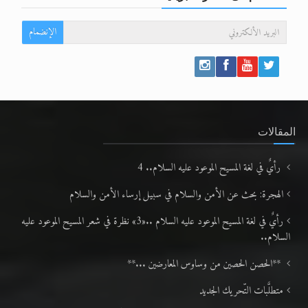
الإنضمام
المقالات
رأيٌ في لغة المسيح الموعود عليه السلام.. 4
الهجرة: بحث عن الأمن والسلام في سبيل إرساء الأمن والسلام
رأيٌ في لغة المسيح الموعود عليه السلام ..«3» نظرة في شعر المسيح الموعود عليه
السلام..
**الحصن الحصين من وساوس المعارضين ...**
متطلَّبات التّحريك الجديد