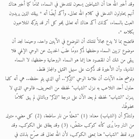
وقد أخبر الله هنا أن الشياطين يسعون للتدخل في السماء، تمامًا كما أخبر هناك
أنهم يحاولون التدخل في كلام الله تعالى. وأكد أيضًا أنه * يهلك الذين يريدون
العبث بالسماء، كذلك أكد هناك أنه تعالى يمحو كل أثر قد يتركه المتلاعبون
بكلامه *.
فاتضح بما لا يدع مجالاً للشك أن الموضوع في الآيتين واحد. وحينما نجد أن
موضوع تزيين السماء وحفظها ذُكر دومًا عقبَ الحديث عن الوحي الإلهي فلا
يبقى من شك أن المقصود هنا إنما هو السماء الروحانية وحفظها، لا السماء
المادية، وأن الأخيرة قد ذُكرت على سبيل التمثيل والمجاز فقط.
وتوضح هذه الآيات أن علامة الوحي "الذِّكر".. أي الذي يتم حفظه.. هي أنه كلما
حاول أحد التلاعب به نـزل "الشهاب" لحفظه من التحريف. فالوحي الذي لا
ينـزل "الشهاب" لحفظه لم يعد الآن على درجة "الذكر" وبالتالي لم يبق كلامًا
محفوظًا.
ولنتذكر أن (الشهاب) معناه: (1) "شعلةٌ من نار ساطعة، (2) كل مضيء متولد
من النار وما يُرى كأنه كوكب منقضّ، (3) وقد يطلق على الكوكب. وقد
ورد لفظ "الشهاب" هنا بمعنى الكوكب، لأن الله تعالى قد صرّح بذلك في