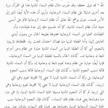
الله * قد تولى حفظه. وقد ضُرب مثال نظام السماء المادية هذا في القرآن مرة
بعد أخرى تدليلا على نظام السماء الروحانية. وأرى أن هذه الآية أيضًا تشير إلى
الأمر نفسه.. حيث يوضح الله تعالى أن نظام السماء الروحانية قائم على أسس
متينة شأن نظام السماء المادية، كما أنه مقسوم مثله إلى عدة طبقات، وأن
الطبقات العليا من السماء الروحانية محفوظة بطبيعة الحال من وصول أيدي
العابثين إليها، وأما الطبقة الدنيا منها فهناك احتمال للعبث بها، فحفظناها بتزيينها
بالنجوم. أي كما أن الطبقة الدنيا من السماء المادية عبارة عن نظام وعن أجرام
تابعة له وحامية له.. كذلك الحال بالنسبة للطبقة الدنيا من السماء الروحانية..
فإنها أيضًا عبارة عن نظام وعدة نجوم تابعة له وحامية له. وكما أن السماء المادية
قائمة بسبب النجوم المادية ..كذلك فإن السماء الروحانية قائمة بسبب النجوم
الروحانية، بل وكما أن السماء المادية الدنيا لا تعني إلا مجموعة نجوم وهي التي
تزينها.. كذلك فإن السماء الروحانية الدنيا لا تعني إلا مجموعة نجوم روحانية وهي
التي تزينها. ثم كما أن النجوم المادية وسيلة لحماية السماء المادية الدنيا، إذ هي جزء
منها وفسادها يعني فساد نظام تلك السماء.. كذلك فإن النجوم الروحانية سبب
لحماية السماء الروحانية الدنيا، وفسادها يعني فساد تلك السماء، ولذلك حين ينوي