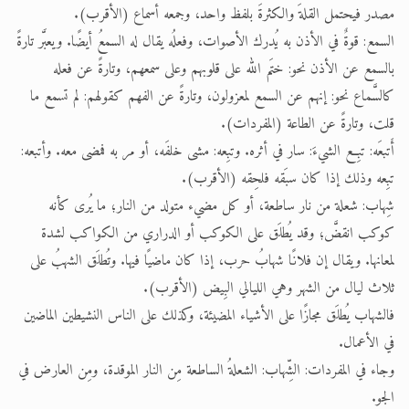
مصدر فيحتمل القلةَ والكثرةَ بلفظ واحد، وجمعه أسماع (الأقرب).
السمع: قوةٌ في الأذن به يُدرك الأصوات، وفعلُه يقال له السمعُ أيضًا. ويعبَّر تارةً
بالسمع عن الأذن نحو: ختَم الله على قلوبهم وعلى سمعهم، وتارةً عن فعله
كالسَّماع نحو: إنهم عن السمع لمعزولون، وتارةً عن الفهم كقولهم: لم تسمع ما
قلت، وتارةً عن الطاعة (المفردات).
أَتبعَه: تبِع الشيءَ: سار في أثره. وتبِعه: مشى خلفَه، أو مر به فمضى معه. وأتبعه:
تبِعه وذلك إذا كان سبَقه فلحِقه (الأقرب).
شِهاب: شعلة من نار ساطعة، أو كل مضيء متولد من النار؛ ما يُرى كأنه
كوكب انقضَّ؛ وقد يُطلَق على الكوكب أو الدراري من الكواكب لشدة
لمعانها. ويقال إن فلانًا شهابُ حرب، إذا كان ماضيًا فيها. وتُطلَق الشهبُ على
ثلاث ليال من الشهر وهي الليالي البِيض (الأقرب).
فالشهاب يُطلَق مجازًا على الأشياء المضيئة، وكذلك على الناس النشيطين الماضين
في الأعمال.
وجاء في المفردات: الشِّهاب: الشعلةُ الساطعة مِن النار الموقدة، ومِن العارض في
الجو.