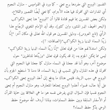
التفسير: البروج التي مفردها برج تعني - كما ورد في القواميس - منازل النجوم
أي المدارات التي تتحرك فيها هذه الأجرام. كما تعني أيضًا القصور والقلاع.
ولكن بعض المفسرين بما فيهم قتادة قالوا أن "البروج" هنا بمعنى الكواكب
(البحر المحيط، الدر المنثور، وابن كثير). وقد أيد الإمام اللغوي الزجّاج هذا
الرأيَ (تاج العروس). ودليل المفسرين هو قول الله تعالى في مكان آخر: *إنّا
زيّنّا السماءَ الدنيا بزينةٍ الكواكبِ*(الصافات: 7).
ولكن استدلالهم هذا من قوله تعالى *إنّا زيّنّا السماء الدنيا بزينةٍ الكواكبِ*
ليس مما يمكن الجزم به، إذ قد يكون قوله تعالى *وزيّنّاها للناظرين* حول
موضوع آخر، وهو أننا قد جعلنا في السماء منازل كما جعلنا فيها النجوم التي
تتحرك في هذه المنازل والتي تتسبب في زينة السماء. فما دمنا لا نستطيع الجزم بأن
البروج هي سبب الزينة، فليس هناك ما يدفع إلى أخذ البروج بمعنى الكواكب.
على أية حال، فسواء أخذوا البروج بمعناها المتعارف وهو منازل النجوم أم بمعنى
النجوم نفسها فإن السؤال الذي يفرض نفسه هو: ما هي العلاقة بين حماية القرآن
أو الأسفار السابقة وبين حفظ السماوات، ولماذا أردف الله موضوعَ حفظ
الوحي بذكر حفظ السماء؟