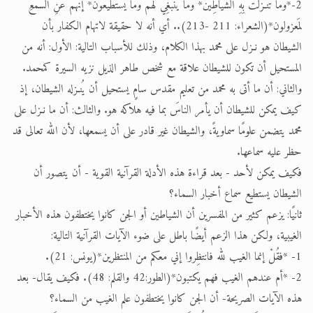
2-*وما تَنـزَّلتْ بِهِ الشياطِينُ* وما ينبغِي لهم وما يستطيعون* إنهم عنِ السَّمْعِ
لمَعزولون*(الشعراء: 211 -213).. أي أنه لا حقيقة لاتهام الكفار بأن
الشيطان هو نـزل على محمد بهذا الكلام، وذلك للأسباب التالية: الأول: أنه من
المستحيل أن تكون للشيطان علاقة مع شخص طاهر الذيل نزيه السيرة كمحمد.
والثاني: أن ما أتى به محمد من تعليم مقدس سامٍ يستحيل أن يُنـزله الشيطان، إذ
كيف يمكن للشيطان أن يأمر الناسَ بما فيه هلاكه هو. والثالث: أن ما نـزل على
محمد يتضمن علومًا سماويةً، والشيطان غير قادر على أن يسمعها، لأن الله تعالى قد
حظر عليه سماعها.
فكيف يمكن لأحد - بعد قراءة هذه الأدلة القرآنية القوية - أن يتصور أن
الشيطان يستطيع سماع أخبار السماء؟
ثانيًا: يزعم كثير من المفسرين أن الشياطين أو الجن كانوا يختطفون هذه الأخبار
الغيبية، ولكن هذا الزعم أيضًا باطل على ضوء الآيات القرآنية التالية:
1- *فقُلْ إنما الغيب لله فانتظِروا إني معكم من المنتظرين*(يونس: 21).
2- *أم عندهم الغيب فهم يكتبون*(الطور:42 والقلم: 48). فكيف يقال- بعد
هذه الآيات الصريحة- أن الجن كانوا يختطفون علم الغيب من السماء؟