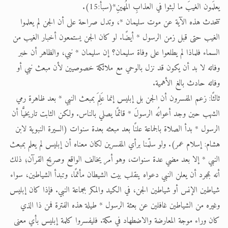
يعلَمون الغيبَ ما لبثوا في العذابِ المُهينِ*(سبأ:15).
تتحدث هذه الآية عن موت سليمان *، وتدل صراحة على أن الجن لم يعلموا
الغيب حتى قبل زمن الرسول * أيضًا. لو كان الجن يستمعون أخبار الغيب من
السماء فلماذا لم يطلعوا على وفاة سليمان؟ إن سليمان * نبي، والظاهر أن خبر
وفاته لا بد أن يكون قد نزل بالوحي مع ملائكة خصوصيين لأن مبعث نبي أو
وفاته حادث بالغ الأهمية.
ثالثًا: زعم المفسرون أن الجن بل إبليس إنما عَلِمَ بمبعث النبي * بعد ظاهرة رمي
الشهب حين وجد أعوانُه الرسولَ * قائمًا يصلي بالناس. ولكن الثابت تاريخيًّا أن
الرسول * بدأ الصلاة بالجماعة علنًا بعد مبعثه بعدة سنوات (السيرة النبوية لابن
هشام: إسلام عمر). ولو سلّمنا برأي المفسرين لكان معناه أن إبليس لم يعلم بمبعث
النبي * إلا بعد مضي عدة سنوات، وهو أمر يخالف الواقع وصريح القرآن؛ ذلك
أنه بمجرد أن يعلن النبي دعواه ينقلب بيت الشيطان مأتمًا، وتبدأ الشياطين، سواء
شياطين الإنس أو شياطين الجن، في الكيد والمكر بجماعة النبي. فإذا كان إبليس
وغيره من الشياطين غافلين عن بعثة الرسول * طيلة هذه الفترة فمن ذا الذي
كان وراء موجة المعارضة والاضطهاد في مكة. فليفسروا كلمة إبليس بأي معنى