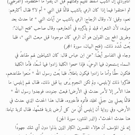
الماوردي إن الشهب تسقط عليهم وتقتلهم قبل أن يُلقُوا ما اختطفوه. (القرطبي)
ثم اختلفوا فيما إذا كان الرمي بالشهب قائمًا قبل النبي * أم لا؟ فقال أكثرهم:
نعم، وقيل: لا. وقال الزجاج: الرمي بالشهب من آيات النبي * مما حدث بعد
مولده، لأن الشعراء قبله لم يذكروه في أشعارهم. وقال صاحب "فتح البيان":
وطريق الجمع بين القولين هو أن الرمي كان موجودا قبل مبعث النبي *، فلما
بُعث شُدّد ذلك. (فتح البيان، سورة الحجر)
وجاء في التفاسير أيضًا: "عن ابن عباس قال: كان الشياطين لهم مقاعدُ في
السماء يستمعون فيها الوحيَ، فإذا سمعوا الكلمة زادوا فيها تسعًا، فأما الكلمة
فتكون حقًّا وأما ما زادوا فيكون باطلاً. فلما بُعث رسول الله * مُنعوا مقاعدهم.
فذكروا ذلك لإبليس، ولم تكن النجوم يُرمى بها قبل ذلك. فقال لهم إبليس: ما
هذا الأمر إلا لأمر حدث في الأرض! فبعث جنوده، فوجدوا رسول الله *
قائمًا يصلي بين جبلَي نخلة. فأتوه فأخبروه. فقال: هذا الحدث الذي حدث في
الأرض. وفي رواية أن إبليس أُتيَ من كل أرض بتربة فشمَّها. فقال لتربة تهامة:
هنا حدث الحدث". (الدر المنثور، سورة الجن)
إنه لمن المؤسف أن هؤلاء المفسرين الكبار الذين بذلوا دون أي شك جهودًا