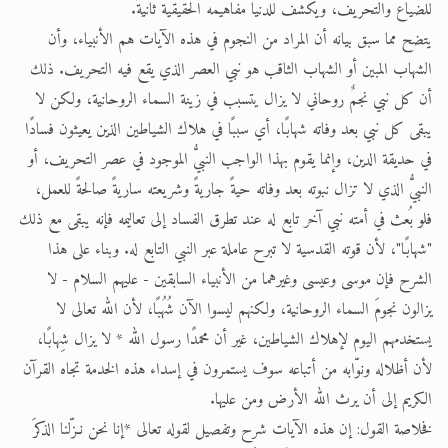
للضياع والتحريف، ويكشف للدنيا مفاهيمه الحقيقية ثانيةً.
يتضح مما سبق بيانه أن المراد من النجوم في هذه الآيات هم الأنبياء، وأن
الشهاب المبين أو الشهاب الثاقب هو نبي العصر الذي يقع فيه التحريف. ذلك
أن كل نبي نجمٌ روحاني لا يزال يتسبب في زينة السماء الروحانية، ولكن لا
يبقى كل نبي بعد وفاته شهابًا، أي سببًا في هلاك الشياطين الذين يعيثون فسادًا
في حديقة الدين، وإنما يقوم بهذا الواجب النبيُّ الموجود في عصر التحريف، أو
النبيُّ الذي لا تزال نبوته بعد وفاته حيةً جاريةً وشريعته ساريةً صالحةً للعمل،
فلو بُعث في أمته نبي آخر تابع له عند تطرق الفساد إلى تعاليمه فإنه يبقى مع ذلك
"شهابًا"، لأن قوته القدسية لا تبرح عاملة عبر النبي التابع له. وبناء على هذا
الشرح فإن موسى وعيسى وغيرهما من الأنبياء السابقين - عليهم السلام - لا
يزالون نجومَ السماء الروحانية، ولكنهم ليسوا الآن شُهُبًا، لأن الله تعالى لا
يستخدمهم اليوم لإهلاك الشياطين، غير أن محمدًا رسول الله * لا يزال شِهابًا،
لأن أظلاله ونوّابه من أتباعه سوف يستمرون في إسداء هذه الخدمة تجاه القرآن
الكريم إلى أن يرث الله الأرض ومن عليها.
فخلاصة القول: إن هذه الآيات شرح وتفصيل لقوله تعالى *إنا نحن نـزّلنا الذكرَ