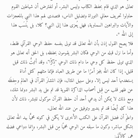
تعالى هو الذي قام بحفظ الكتاب وليس البشر. أو لنفترض أن شياطين القوم
حاولوا تحريف معاني التوراة وتضليل الناس، فتصدى لهم هذا النبي بالمعجزات
والآيات والبراهين السماوية؛ فهل يُعزى هذا إلى النبي؟ كلا، بل يُنسَب هذا
إلى الله *.
فلا يصح القول إذن بأن الله تعالى قد تولى بنفسه حفظ الوحي القرآني فقط،
وأما ما نزل قبله من الوحي فكان البشر يقومون بحفظه؛ بل الحق أنه تعالى هو
الذي تولى حفظ كل وحي ما دام ذلك الوحي "ذِكرًا"، وقد أثبتُّ ذلك قبل
قليل. إذا كان الله ينجز أمرًا ما عن طريق العباد فإنما مثلهم كمثل أداة
يستخدمها أحد ليس إلا. وعلى سبيل المثال، فإن انتشارَ القرآن في العالم وحِفظَه
عن ظهر قلب من قِبل أصحاب الذاكرة القوية قد تم على يد البشر دونما شك،
ومع ذلك لا يمكن أن يدعي أحد أن حفظ القرآن موكول للبشر. ذلك لأن
هذا كله أيضًا قد تم بتدبير وتوفيق من عند الله تعالى.
واعلمْ أن فضل القرآن على الكتب الأخرى لا يكمن في كونه محميًّا بيد الله تعالى
بشكل مباشر، وكون ما سبقه من الوحي محميًا مِن قبل البشر، وإنما دواعي فضله
هي كالآتي: