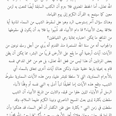
الله تعالى. أما الحفظ المعنوي فلا جرم أن الكتب السابقة أيضًا تمتعت به لزمن
معين كما سيتمع به القرآن الكريم إلى يوم القيامة.
وهناك سؤال آخر يستوجب الرد وهو: هل لسقوط الشهب من السماء المادية أية
علاقة ببعث الأنبياء؟ فما دام الأنبياء قد شُبّهوا بها فلا بد أن يكون في سقوطها
من المنافع ما يمكن اعتباره بمثابة رمي الشياطين؟
والجواب أنه من سنة الله المستمرة منذ القديم أنه يُري من أجل رسله نوعين من
الآيات: آيات أرضية أي ما يقع على الأرض قريبًا من البشر، مما يمكن أن يظن
بعض المرتابين أن هذا ليس من فعل الله تعالى، بل هو من عمل المدعي نفسه
قام به بحيلة بارعة خفية علينا. ولكن هناك آيات أخرى تتعلق بالسماء أي
بالأجرام السماوية، التي لا سلطة للبشر عليها؛ ومن هذه الآيات السماوية سقوطُ
الشهب. وتقع هذه الآيات إما تحقيقًا لنبأ أدلى به النبي نفسه أو وِفقًا لأنباء
الرسل أو الأولياء الذين خلوا من قبله. والثابت من تاريخ الأنبياء أن الشهب
سقطت بكثرة لدى بعث المسيح الناصري ونبينا الكريم عليهما السلام. وقد
سقطت في زمن النبي * بكثرة حتى ظن الكفار أن أهل السماء قد هلكوا وأن
القيامة قد حلت وحان هلاك أهل الأرض.. حيث ذُكر: "فلما بعث الله محمدًا *