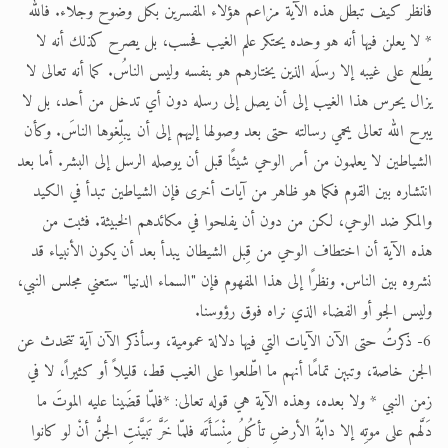
فانظر كيف تبطل هذه الآية مزاعم هؤلاء المفسرين بكل وضوح وجلاء. فالله
* لا يعلن فيها أنه هو وحده يحتكر علم الغيب فحسب، بل يصرح كذلك أنه لا
يُطلع على غيبه إلا رسلَه الذين يختارهم هو بنفسه وليس الناسُ. كما أنه تعالى لا
يزال يحرس هذا الغيب إلى أن يصل إلى رسله دون أي تدخل من أحد، بل لا
يبرح الله تعالى يحمي رسالته حتى بعد وصولها إليهم إلى أن يبلِّغوها الناسَ. وكأن
الشياطين لا يعلمون من أمر الوحي شيئًا قبل أن يوصله الرسل إلى البشر. أما بعد
انتشاره بين القوم فكما هو ظاهر من آيات أخرى فإن الشياطين تبدأ في الكيد
والمكر ضد الوحي، لكن من دون أن يفلحوا في مكائدهم الخبيثة. فثبت من
هذه الآية أن اختطاف الوحي من قِبل الشيطان يبدأ بعد أن يكون الأنبياء قد
نشروه بين الناس. ونظرًا إلى هذا المفهوم فإن "السماء الدنيا" ستعني مجلس النبي،
وليس الجو أو الفضاء الذي نراه فوق رؤوسنا.
6- ذكرتُ حتى الآن الآيات التي فيها دلالة عمومية، وسأذكر الآن آية تتحدث عن
الجن خاصة، وتبين تمامًا أنهم ما اطّلعوا على الغيب قط، قليلاً أو كثيراً، لا في
زمن النبي * ولا بعده، وهذه الآية هي قوله تعالى: *فلمّا قضَينا عليه الموتَ ما
دَلَّهم على موتِه إلا دابّةُ الأرضِ تأكُلُ مِنْسَأَتَه فلمّا خَرَّ تَبيَّنتِ الجنُّ أنْ لو كانوا