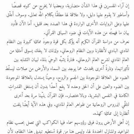
إن آراء المفسرين في هذا الشأن متضاربة، وبعضها لا يخرج عن كونه قصصًا
وأساطير لا يقوم عليها دليل، ولا علاقة لها مطلقًا بكلام الله تعالى. وسوف أعلّق
عليها وعلى الروايات الأخرى الواردة في هذا الصدد بعد قليل، أما الآن فأود
بيان ما فهمتُه من هذه الآيات في ضوء السياق القرآني.
نعرف من دراسة القرآن الكريم أنه يؤكد بكل قوة وجودَ مماثلة كبيرة بين النظام
المادي البادي لأنظارنا وبين النظام الروحاني، ولذلك لا ينفك يسوق أمثلة من
العالم المادي لشرح العالم الروحاني. فتارةً يشبّه الوحيَ بالماء لبيان التشابه بين
تأثيراتهما، وتارةً أخرى يتحدث عما يوجد بين السماء والأرض من صلات ليسلّط
الضوء على العلاقة الموجودة بين الجسم والروح، وحينًا يستدل بالعلاقة الموجودة
بين الضوء والعين على أن الحق وحده لا ينفع أحدًا بدون أن يستغل القدراتِ
الكامنة في النفس البشرية. وبالاختصار.. فإن القرآن ينبّهنا مرة بعد أخرى
لتلقّي الدروس الروحانية من ظواهر العالم المادي. وفي هذه الآية أيضًا يلفت
أنظارنا إلى مماثلة كهذه.
إن أهل الأرض يرون فوق رؤوسهم سماء فيها الكواكب التي تعمل بحسب نظام
المواعيد والمنازل المحددة لها. وليس هنا من قوة تستطيع تبديل هذا النظام، لأن