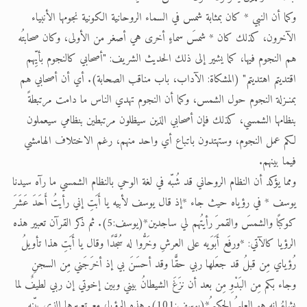
وكما أن النبي * كان بمثابة شمس في السماء الروحانية الكونية نجومها الأنبياء
الآخرون، كذلك كان * شمسَ سماءٍ أخرى هي أصغر من الأولى، وكان صحابتُه
هم النجوم فيها، كما يشير إلى ذلك الحديث الشريف: "أصحابي كالنجوم بأيِّهم
اقتديتم اهتديتم" (المشكاة: الآداب، باب مناقب الصحابة). أي أن أصحابي هم
بمنـزلة النجوم حول الشمس، وكما أن النجوم تهدي الناس ما دامت مرتبطةً
بنظامها الشمسي، كذلك فإن أصحابي الذين سيظلون مرتبطين بنظامي سيعملون
لكم عمل النجوم، وستهتدون باتباع أي واحد منهم، رغم الاختلاف الهامشي
فيما بينهم.
ومما يؤكد أن النظام الروحاني قد شُبّه في لغة الوحي بالنظام الشمسي ما رآه سيدنا
يوسف * في رؤياه حيث جاء *إذ قال يوسف لأبيه يا أَبَتِ إني رأيتُ أَحَدَ عَشَرَ
كوكبًا والشمسَ والقمرَ رأيتُهم لي ساجدين*(يوسف:5). ثم ذكر القرآن تعبير هذه
الرؤيا كالآتي: *ورفَع أَبَوَيه على العرشِ وخَرُّوا له سُجَّدًا وقال يا أَبَتِ هذا تأويلُ
رُؤياي مِن قبلُ قد جعَلها ربي حقًّا وقد أحسَنَ بي إذ أخرَجَني مِن السجنِ
وجاء بكم مِن البَدْوِ مِن بعد أن نزَغَ الشيطانُ بيني وبين إخوتي إن ربي لطيفٌ لما
يشاءُ إنه هو العليمُ الحكيمُ*(يوسف:101). هذه الرؤيا، مع تعبيرها الذي بيّنه