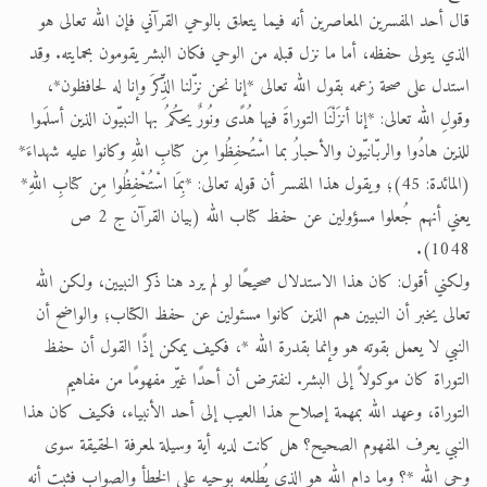
قال أحد المفسرين المعاصرين أنه فيما يتعلق بالوحي القرآني فإن الله تعالى هو
الذي يتولى حفظه، أما ما نزل قبله من الوحي فكان البشر يقومون بحمايته. وقد
استدل على صحة زعمه بقول الله تعالى *إنا نحن نزّلنا الذِّكرَ وإنا له لحافظون*،
وقولِ الله تعالى: *إنا أنزَلْنَا التوراةَ فيها هُدًى ونُورٌ يحكُمُ بها النبيّون الذين أسلَموا
للذين هادُوا والربّانيّون والأحبارُ بما اسْتُحفِظُوا مِن كتابِ اللهِ وكانوا عليه شهداءَ*
(المائدة: 45)؛ ويقول هذا المفسر أن قوله تعالى: *بِمَا اسْتُحْفِظُوا مِن كتابِ اللهِ*
يعني أنهم جُعلوا مسؤولين عن حفظ كتاب الله (بيان القرآن ج 2 ص
1048).
ولكني أقول: كان هذا الاستدلال صحيحًا لو لم يرد هنا ذكر النبيين، ولكن الله
تعالى يخبر أن النبيين هم الذين كانوا مسئولين عن حفظ الكتاب؛ والواضح أن
النبي لا يعمل بقوته هو وإنما بقدرة الله *، فكيف يمكن إذًا القول أن حفظ
التوراة كان موكولاً إلى البشر. لنفترض أن أحدًا غيّر مفهومًا من مفاهيم
التوراة، وعهد الله بمهمة إصلاح هذا العيب إلى أحد الأنبياء، فكيف كان هذا
النبي يعرف المفهوم الصحيح؟ هل كانت لديه أية وسيلة لمعرفة الحقيقة سوى
وحي الله *؟ وما دام الله هو الذي يُطلعه بوحيه على الخطأ والصواب فثبت أنه