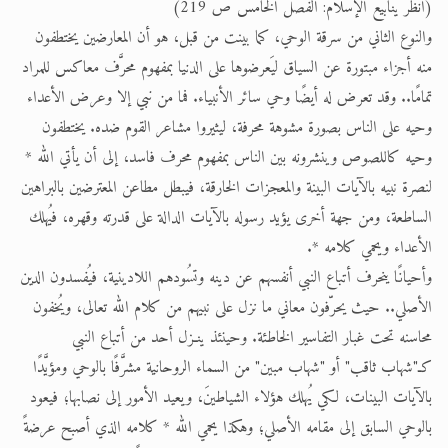
(انظر ينابيع الإسلام: الفصل الخامس ص 219)
والنوع الثاني من سرقة الوحي، كما بينت من قبل، هو أن المعارضين يختطفون
منه أجزاء مبتورة عن السياق ليَعرضوها على الدنيا بمفهوم محرَّف معاكس للمراد
تمامًا.. وقد تعرض له أيضًا وحي سائر الأنبياء. فما من نبي إلا وعرض الأعداء
وحيه على الناس بصورة مشوهة محرفة، ليثيروا مشاعر القوم ضده. يختطفون
وحيه كاللصوص وينشرونه بين الناس بمفهوم محرف فاسد، إلى أن يأتي الله *
لنصرة نبيه بالآيات البينة والمعجزات الخارقة، فيبطل مطاعن المعترضين بالبراهين
الساطعة، ومن جهة أخرى يؤيد رسوله بالآيات الدالة على قدرته وقهره، فيُهلك
الأعداء ويحمي كلامه *.
وأحيانًا ينحرف أتباع النبي أنفسهم عن دينه وتسُودهم اللادينية، فيُفسدون الدين
الأصلي.. حيث يحرّفون معاني ما نزل على نبيهم من كلام الله تعالى، ويُخفون
محاسنه تحت غبار التفاسير الخاطئة. وحينئذ ينـزل أحد من أتباع النبي
كـ"شهاب ثاقب" أو "شهاب مبين" من السماء الروحانية مشرَّفًا بالوحي ومؤيَّدًا
بالآيات البينات، لكي يُهلك هؤلاء الشياطينَ، ويعيد الأمور إلى نصابها؛ فيعود
بالوحي السابق إلى مقامه الأصلي؛ وهكذا يحمي الله * كلامه الذي أصبح عرضةً