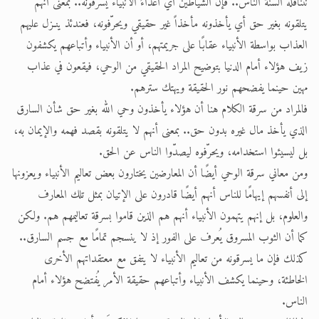
تتناقله ألسنةُ الناس.. فإن الشياطين أي أعداءُ الأنبياء يسرقونه.. بمعنى أنهم
يتلقونه بغير حق أي يأخذونه مأخذاً غير حقيقي ويحرّفونه، فعندئذ ينـزل عليهم
العذاب بواسطة الأنبياء عقابًا على جريمتهم، أو أن الأنبياء وأتباعهم يكشفون
زيف هؤلاء أمام الدنيا بتوضيح المراد الحقيقي من الوحي، فيقعون في عذاب
مهين حينما يفضحهم نور الحقيقة ويهتك سترهم.
فالمراد من سرقة الكلام هنا أن هؤلاء يأخذون وحي الله بغير حق شأن السارق
الذي يأخذ مال غيره بدون حق.. بمعنى أنهم لا يتلقونه بقصد فهمه والإيمان به،
بل ليسيئوا استخدامه، ويحرّفوه ليصدّوا الناس عن الحق.
ومن معاني سرقة الوحي أيضًا أن المعارضين يختارون بعض تعاليم الأنبياء ويعزونها
إلى أنفسهم إيهامًا للناس أنهم أيضًا قادرون على الإتيان بمثل تلك المعارف
والعلوم، بل إنهم يتهمون الأنبياء أنهم هم الذين قاموا بسرقة تعاليمهم هم. ولكن
كما أن الثوب المسروق يُعرف على الفور إذ لا ينسجم تمامًا مع جسم السارق..
كذلك فإن ما يسرقونه من تعاليم الأنبياء لا يتفق مع معتقداتهم الأخرى
الخاطئة، وحينما يكشف الأنبياء وأتباعهم حقيقة الأمر يُفتضح هؤلاء أمام
الناس.