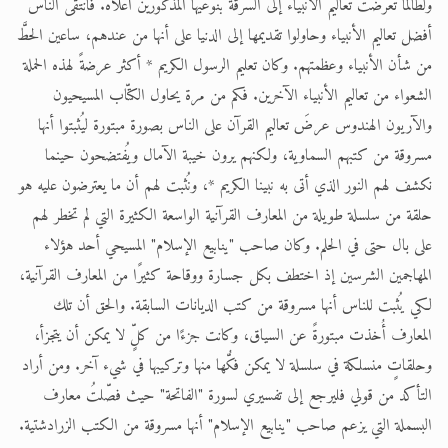
ولطالما تعرضت تعاليم الأنبياء إلى السرقة بنوعيها المذكورَين أعلاه. فانتقى الناس
أفضل تعاليم الأنبياء وحاولوا تقديمها إلى الدنيا على أنها من عندهم، ساعين الحطَّ
من شأن الأنبياء وعظمتهم. وكان تعليم الرسول الكريم * أكثر عرضةً لهذه الحملة
الشعواء من تعاليم الأنبياء الآخرين. فكم من مرة يحاول الكتّاب المسيحيون
والآريون الهندوس عرضَ تعاليم القرآن على الناس بصورة مبتورة ليُثبتوا أنها
مسروقة من كتبهم السماوية، ولكنهم يرون خيبة الآمال ويُفتضحون حينما
نكشف لهم النور الذي أتى به نبينا الكريم *، ونُثبت لهم أن ما يعترضون عليه هو
حلقة من سلسلة طويلة من المعارف القرآنية الواسعة الكثيرة التي لم تخطر لهم
على بال حتى في الحلم. وكان صاحب "ينابيع الإسلام" المسيحي أحد هؤلاء
المهاجمين الشرسين إذ اختطف بكل جسارة ووقاحة كثيرًا من المعارف القرآنية،
لكي يُثبت للناس أنها مسروقة من كتب الديانات السابقة. والحق أن تلك
المعارف أُخذت مبتورةً عن السياق، وكانت جزءًا من كلٍّ لا يمكن أن يتجزأ،
وحلقاتٍ منسلكة في سلسلة لا يمكن فكُّها منها وتركيبها في شيء آخر. ومن أراد
التأكد من قولي فليرجع إلى تفسيري لسورة "الفاتحة" حيث فصّلتُ معارف
البسملة التي يزعم صاحب "ينابيع الإسلام" أنها مسروقة من الكتب الزرادشتية.