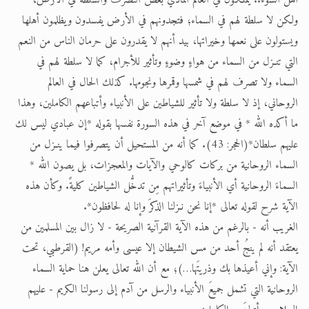
أهل السوء.. يملكون في العالم المادي بعض التصرف والسلطة في الأرض،
ولكن لا سلطة لهم في السماء؛ فتجدونهم في الأرض يفسدون ويظلمون أهلها
ويستولون على نعمها وخيراتها، بيد أنهم لا يقدرون على حرمان الناس من النعم
التي تنـزل من السماء من هواءٍ وضوءٍ وتأثير للأجرام، كما لا سلطة لهم في
السماء ولا تصرف لهم في شمسها وقمرها ونجومها. كذلك الحال في العالم
الروحاني، إذ لا سلطة ولا تأثير للشياطين على الأنبياء وأتباعهم الكاملين، وهذا
ما أكده الله * في موضع آخر في هذه السورة نفسها بقوله *إن عبادي ليس لك
عليهم سلطان*(الحجر: 43). كما أنه من المستحيل أن يتصرفوا فيما ينـزل من
السماء الروحانية من بركات كالوحي والآيات والمعجزات، بل يصون الله *
السماءَ الروحانية أي الأنبياءَ وتأثيراتهم مِن تدخُّل الشياطين كليةً. وكأن هذه
الآية شرح لقوله تعالى *إنا نحن نـزلنا الذكرَ وإنا له لحافظون*.
الغريب أنه - بالرغم من هذه الآية القرآنية الصريحة - لا زال بين المسلمين من
يعتقد أنه لم ينجُ أحد من مس الشيطان إلا عيسى وأمه مريم! (القرطبي، تحت
الآية: وإني أعيذها بك وذريتَها…)؛ مع أن الله تعالى يعلن هنا حماية السماء
الروحانية التي تشمل جميعَ الأنبياء والرسل من آدم إلى رسولنا الكريم - عليهم