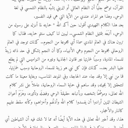
القرآن، توضح جليًّا أن النظام العائلي أو الديني يشبَّه بالنظام الشمسي في لغة
الوحي. وهذا هو المراد عندي من الآية التي هي قيد التفسير.
بعد هذا الكلام التمهيدي أقول: حين أكد الله * حمايته لما أنـزله على رسوله من
الوحي، أتبَعَه بتمثيل النظام الشمسي.. ليبين لنا كيف ستتم حمايته. فقال: كما
ترون هناك في العالم المادي سماءً أي مجموعة من النجوم.. كذلك توجد في العالم
الروحاني مجموعة من النجوم وهي الأنبياء. وكما أن النجم يشكل في حد ذاته زينةً
للسماء المادية، وسببًا لحمايتها عبر قانون الجاذبية وغيره من النواميس التي لم يطلع
عليها البشر بعد.. كذلك فإن كل نبي هو زينة للسماء الروحانية وسببٌ لحمايتها.
فما من نبي إلا وقد جاء عند الحاجة، وفي الموعد المناسب، وبغاية معينة ما كانت
لتتحقق إلا بمجيئه؛ وقد ساهم في حماية السماء الروحانية، عاملاً على نشر كلام
الله تعالى، وموضّحًا بشخصه وبأتباعه حقيقةَ الوحي وفضلَه وتأثيره، وهَزَمَ أعوان
الشيطان الذين أرادوا أن يفسدوا كلام الله وأذلّهم وأخزاهم؛ وكأنه سقط عليهم
كالنار والأحجار.
هذا، وقد أخبر الله تعالى في هذه الآية أيضًا أنه مما لا شك فيه أن الشياطين أي