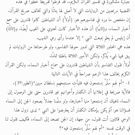
جبارة مشكورة في تفسير القرآن الكريم.. قد فرّطوا تفريطًا خطيرًا في هذه
القضية مرتعبين من الروايات التي لا أصل لها بتاتًا والتي تخالف صريح القرآن.
إن ملخص ما ورد في تفاسيرهم هو: (أولاً) أن الشياطين كانوا قادرين على سمع
أخبار السماء، و(ثانيًا) أن هذه الأخبار كانت تحتوي على الغيب أيضًا، و(ثالثًا)
أن إبليس لم يعلم بمبعث النبي * إلا عندما رأى رمي الشهب.
هذه هي المحاور الثلاثة التي تدور حولها التفاسير، ولو طرحناها من الروايات لم
يبق فيها شيء يُذكر. ولكن الأمور الثلاثة باطلة تمامًا.
أولاً: تقول التفاسير بأن الشياطين قادرون على سماع أخبار السماء، ولكن القرآن
الكريم يخالف هذا الزعم صراحةً في الآيات التالية:
1- *أم لهم سُلّمٌ يستمعون فيه فليأتِ مستمِعهم بسلطان مبين*(الطور:39).
فالآية صريحة في إعلانها أن الكفار وأعوانهم غير قادرين حتى على الوصول إلى
السماء ناهيك أن يستمعوا منها أخبارها. ولو سلّمنا جدلاً بصعود الجن إلى السماء
فسؤالنا هو: ألم يكن بإمكان الكفار أن يعترضوا على النبي * لدى نزول هذا
الوحي قائلين: أنت تقول، من جهة، إن الجن تصعد إلى السماء، فكيف تقول لنا
في الوقت نفسه: *أم لهم سُلّمٌ يستمعون فيه*؟