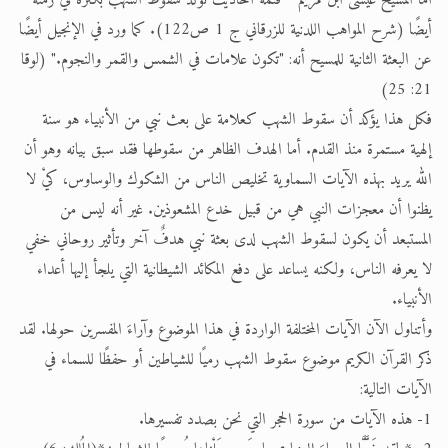
أما المسيح عيسى ابن مريم * فثمة أحاديث تؤكد سقوط الشهب بكثرة في زمنه
أيضًا (شرح المواهب اللدنية للزرقاني ج 1 ص122). كما ورد في الإنجيل أيضًا
عن البعثة الثانية للمسيح أنه: "تكون علامات في الشمس والقمر والنجوم." (لوقا
21: 25)
فكل هذا يؤكد أن سقوط الشهب كعلامة على بعث نبي من الأنبياء هو سنة
إلهية مستمرة منذ القدم. أما الهدف الظاهر من سقوطها فقد سبق بيانه وهو أن
الله يريد بهذه الآيات السماوية تخليص الناس من الشكوك والوساوس، كيْ لا
يظنوا أن معجزات النبي هي من قبيل خدع المشعوذين. غير أنه ليس من
المستبعد أن يكون لسقوط الشهب لدى بعثة نبي هدفٌ آخر وتأثير روحاني خفي
لا يعرفه الناس، ولكنه يساعد على دفع المكائد الشيطانية التي يلجأ إليها أعداء
الأنبياء.
وأتناول الآن الآيات المختلفة الواردة في هذا الموضوع وآراءَ المفسرين حولها. لقد
ذكر القرآن الكريم موضوع سقوط الشهب رميًا للشياطين أو حفظًا للسماء في
الآيات التالية:
1- هذه الآيات من سورة الحجر التي نحن بصدد تفسيرها.