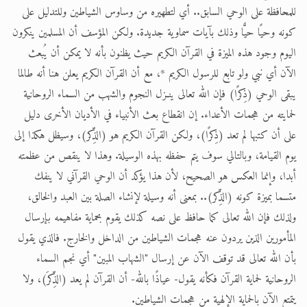
للمحافظة على الوحي السابق.. أي لتطهيره من وساوس الشياطين وللتدليل على
كونه وحيًا حيًّا وذلك بآيات سماوية جديدة. ولكن المؤسف أن المسلمين ينكرون
اليوم وجود هذه الميزة في القرآن الكريم حيث يظنون بأنه لا يمكن أن يُبعث
الآن أي نبي ولو تابع للرسول الكريم *، مع أن القرآن الكريم يعلن هنا أنه طالما
يبقى الوحي (ذِكرًا) فإن الله تعالى ينـزل النجوم والشهب من السماء الروحانية
لحمايته من هجمات الأعداء. إن انقطاع بعث الأنبياء في الأديان الأخرى دليل
على أن كتبها لم تعد (ذِكرًا)، ولكن القرآن الكريم هو (الذِّكر)، وسيظل هكذا إلى
يوم القيامة، وبالتالي سوف يتم حفظه بهذه الوسيلة. وهذا لا ينقص من عظمته
أبدا، وإنما العكس هو الصحيح، لأن هذا يؤكد أن الوحي القرآني لا ينفك
متسما بميزة كونه (الذِّكر).. بمعنى أنه وسيلة لإنشاء الصلة بين العبد والخالق،
ولذلك فإن الله تعالى كما حافظ على نصه كذلك يقوم بحماية مفاهيمه بإرسال
المأمورين الذين يردون عنه هجمات الشياطين من الداخل والخارج. فالذي يقول
بأن الله تعالى قد توقف الآن عن إرسال "الشهاب المبين" أي نجم السماء
الروحانية لحماية القرآن فكأنه يقول- عياذًا بالله- أن القرآن لم يعد (الذِّكرَ)، ولا
يتمتع الآن بالحماية الإلهية من هجمات الشياطين.