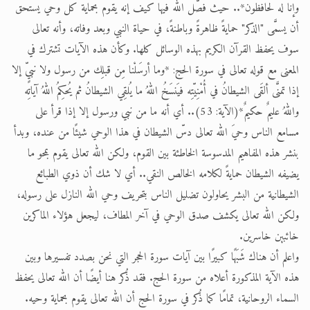
وإنا له لحافظون*.. حيث فصّل الله فيها كيف إنه يقوم بحماية كل وحي يستحق
أن يسمَّى "الذكر" حمايةً ظاهرةً وباطنةً، في حياة النبي وبعد وفاته، وأنه تعالى
سوف يحفظ القرآن الكريم بهذه الوسائل كلها. وكأن هذه الآيات تشترك في
المعنى مع قوله تعالى في سورة الحج: *وما أرسَلْنا مِن قبلِك من رسول ولا نبيٍّ إلا
إذا تمنَّى ألقَى الشيطانُ في أُمْنِيّتِه فيَنسَخُ اللهُ ما يُلقِي الشيطانُ ثم يُحكِمُ اللهُ آياتِه
واللهُ عليمٌ حكيمٌ*(الآية: 53).. أي أنه ما من نبي ورسول إلا إذا قرأ على
مسامع الناس وحيَ الله تعالى دسّ الشيطان في هذا الوحي شيئًا من عنده، وبدأ
بنشر هذه المفاهيم المدسوسة الخاطئة بين القوم، ولكن الله تعالى يقوم بمحو ما
يضيفه الشيطان حمايةً لكلامه الخالص النقي.. أي لا شك أن ذوي الطبائع
الشيطانية من البشر يحاولون تضليل الناس بتحريف وحي الله النازل على رسوله،
ولكن الله تعالى يكشف صدق الوحي في آخر المطاف، ليجعل هؤلاء الماكرين
خائبين خاسرين.
واعلم أن هناك شَبَهًا كبيرًا بين آيات سورة الحجر التي نحن بصدد تفسيرها وبين
هذه الآية المذكورة أعلاه من سورة الحج. فقد ذُكر هنا أيضًا أن الله تعالى يحفظ
السماء الروحانية، تمامًا كما ذُكر في سورة الحج أن الله تعالى يقوم بحماية وحيه.