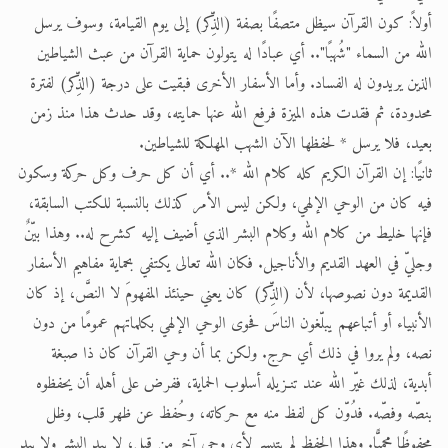
أولاً: كون القرآن سيظل متصفًا بصفة (الذِّكر) إلى يوم القيامة، وسوف يرسل
الله من السماء "شُهبًا".. أي عبادًا له يتولون حماية القرآن من عبث الشياطين
الذين يريدون له الفساد. وأما الأسفار الأخرى فبقيت على درجة (الذِّكر) لفترة
محدودة، ثم فقدت هذه الميزة فرفع الله عنها حمايته، وقد حدث هذا منذ زمن
بعيد، فلا يرسل * لحفظها الآن الشهب المهلكة للشياطين.
ثانيًا: إن القرآن الكريم كله كلام الله *.. أي أن كل حرف وكل حركة وسكون
فيه كان من الوحي الإلهي، ولكن ليس الأمر كذلك بالنسبة للكتب السابقة،
فإنها خليط من كلام الله وكلام البشر الذي أضيف إليه كشرح له.. وهذا بيّنٌ
وجليّ في العهد القديم والأناجيل. فكان الله تعالى يكتفي بحماية مفاهيم الأسفار
القديمة دون نصوصها، لأن (الذِّكر) كان يعني حينئذ المفهومَ لا النصَّ، إذ كان
الأنبياء أو أتباعهم يبلّغون الناسَ فحوى الوحي الإلهي بكلماتهم عمومًا من دون
نصه، ولم يروا في ذلك أي حرج. ولكن بما أن وحي القرآن كان ذا صبغة
أبدية، لذلك غيّر الله عند تنـزيله أسلوب الحماية، ففرض على أهله أن يحفظوه
بنصّه وفصّه. فدُوّن كل لفظ منه مع حركاته، وحُفظ عن ظهر قلب، وظل
محفوظًا محميًّا. وهذا الحفظ لم يتيسر لأي وحي آخر من قبل، لا بيد البشر ولا بيد