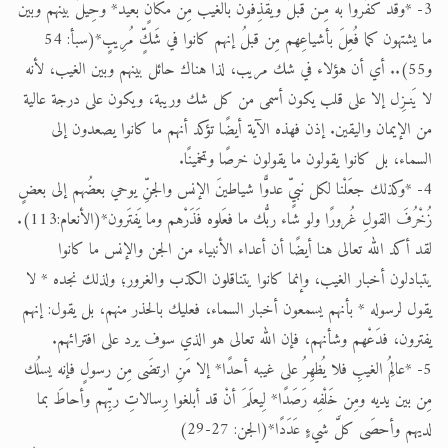
3- *وقد كفَروا به مِـن قبلُ ويَقذِفون بالغيب مِن مكانٍ بعيد* وحِيلَ بينهم وبين
ما يشتهون كما فُعِلَ بأشياعِهم مِن قبلُ إنهم كانوا في شَكٍّ مُرِيبٍ*(سبأ: 54
و55).. أي أن هؤلاء في شك مريب، لذا هناك حائل بينهم وبين الغيب، لأنه
لا يَنـزِل إلا على قلب يكون أسمى من كل شك وريبة، ويكون على درجة عالية
من الإيمان واليقين. إذن فهذه الآية أيضًا تؤكد أنهم ما كانوا يصعدون إلى
السماء، بل كانوا يقولون ما يقولون خرصًا وتخمينًا.
4- *وكذلك جعَلْنا لكل نبيٍّ عدوًّا شياطينَ الإنس والجنِّ يوحي بعضُهم إلى بعضٍ
زُخْرُفَ القولِ غُرورًا ولو شاء ربُّك ما فعَلوه فَذَرْهم وما يَفتَرون*(الأنعام:113).
لقد أكد الله تعالى هنا أيضًا أن أعداء الأنبياء من الجن والإنس ما كانوا
يتبادلون أخبار الغيب، وإنما كانوا يتناقلون الكذب والغرور؛ ولذلك نجده * لا
يقول لرسوله * بأنهم يسمعون أخبار السماء، فعليك بالحذر منهم، بل يقول: إنهم
يفترون، فدَعْهم وشأنهم، فإن الله تعالى هو الذي سوف يرد على افترائهم.
5- *عالِمُ الغيبِ فلا يُظهِرُ على غيبه أحدًا* إلا مَنِ ارتضَى مِن رسولٍ فإنه يسلُك
مِن بين يديه ومِن خَلْفِه رَصَدًا* لِيعلَمَ أنْ قد أبلغوا رِسالاتِ ربِّهم وأحاطَ بما
لديهم وأحصَى كلَّ شيءٍ عَدَدًا*(الجن: 27-29)