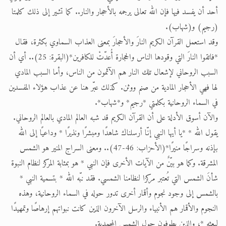
أحد أن يفسد فيها فإن الله تعالى يرجمه بالأحجار والنار.. كما تشير إلى ذلك كلمتا
(رجيم) و(شهاب).
وقد استعمل القرآن الكريم النارَ والأحجارَ بمعنى العذاب السماوي بكثرة، فقال
*فاتقوا النارَ التي وقودها الناس والحجارة أُعدّتْ للكافرين*(البقرة: 25).. أي أن
السبب الروحاني لإشعال تلك النار هم الآثمون من الناس، وأما السبب المادي
لها فهي الأحجار المادية من صنم ووثن. كذلك عبّر هنا عن عذاب هؤلاء المفسدين
في السماء الروحانية بكلمتي *رجيم* و*شهاب*.
والآن أسوق الأدلة على أن القرآن الكريم قد شبه العالم المادي بالعالم الروحاني.
يقول الله * *يا أيها النبي إنّا أرسلناك شاهدًا ومبشرًا ونذيرًا * وداعيًا إلى الله
بإذنه وسراجًا منيرًا*(الأحزاب: 46-47).. ومعنى السراج المنير هو الشمس
المشرقة. وكما هو بيّنٌ من الآيات الأخرى فإن النبي * هو بمثابة المركز لنظام النبوة
شأنَ الشمس التي تُعتبر مركزا لنظامنا الشمسي. فقد نبّه الله * بتسمية النبي *
بالشمس إلى وجود نجوم وأقمار أخرى تدور حوله في السماء الروحانية، وهذه
النجوم والأقمار هم الأنبياء والرسل الآخرون الذين كانت نبواتهم إرهاصًا وتمهيدًا
لبعثه *، والذين يطوفون حول الشمس المحمدية.