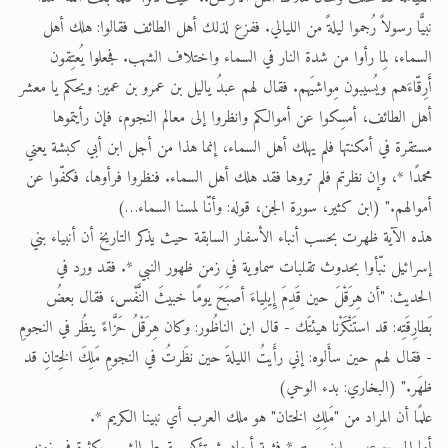
نبيًّا رسولاً رُجموا ليلةً من الليالي. ففزع لذلك أهل الطائف فقالوا: هلك أهل
السماء، لِما رأوا من شدة النار في السماء واختلاف الشهب. فجعلوا يُعتِقون
أَرِقّاءَهم ويُسيبون مِواشيَهم. فقال لهم عبدُ ياليل بن عمرو بن عمير: ويحكم يا معشر
أهل الطائف، أمسِكوا عن أموالكم وانظروا إلى معالم النجوم، فإن رأيتموها
مستقرة في أمكنتها فلم يهلك أهل السماء، إنما هذا من أجل ابن أبي كبشة يعني
محمدًا *، وإن نظرتم فلم تروها فقد هلك أهل السماء. فنظروا فرأوها، فكفّوا عن
أموالهم." (ابن كثير، سورة الجن، قوله: وأنّا لمسنا السماء…)
هذه الآية ظهرت بحسب أنباء الأسفار السابقة حيث يذكر التاريخ أن أنبياء بني
إسرائيل نبّأوا بحدوث تقلبات سماوية في زمن ظهور النبي *. فقد ورد في
الحديث: "أن هِرَقْلَ حين قَدِمَ إِيلِياءَ أصبَحَ يومًا خبيثَ النَّفْس، فقال بعضُ
بَطارِقَتِه: قد استَنْكَرْنا هيئتَك - قال ابن الناظُور: وكان هِرَقْلُ حَزَّاءً ينظُر في النجومِ
- فقال لهم حين سأَلوه: إني رأَيتُ الليلةَ حين نظَرتُ في النجومِ مَلِكَ الخِتانِ قد
ظهَر." (البخاري: بدء الوحي)
علمًا أن المراد من "مَلِكِ الختان" هو ملك العرب أي نبينا الكريم *.