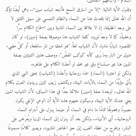
السلام - وأتباعَهم الكاملين.
وتقول الآية التالية: *إلا من استرق السمع فأتبعه شهاب مبين*.. وهي أيضًا تؤكد
أن الله تعالى إنما يتحدث هنا عن السماء والنظام الشمسي على سبيل التمثيل لا
على وجه الحقيقة، إذ لا علاقة بين السماء المادية وبين استماع الكلام سرًّا
وخفيةً؛ كما لا وجهَ لورود كلمة الشهاب هنا موصوفة بصفة (مبين)، لو كان
المقصود شهابًا ماديا، لأن الشهاب لغةً: "هو شعلة من نار ساطعة؛ أو كلّ مضيء
متولد من النار وما يُرى كأنه كوكب انقضّ". ووصف هذين الشيئين بصفة
المبين هنا غير مستساغ وفي غير محله لو أخذنا الكلام على ظاهره.
ولكن لو اعتبرنا (السماء) سماء روحانية وأخذنا (الشهاب) بمعنى النبي الذي
يأتي مؤيَّدًا من السماء بالآيات البينة، ويكشف زيف الذين يريدون العبث بكلام
الله تعالى.. لوجدنا صفة (مبين) ملائمة جدًّا في هذا السياق، لأن الشهاب المبين
يعني عندئذ الآية البينة، وسيكون مفهوم هذه الآية أن الوحي الإلهي يكون
مصونًا ومحفوظًا تمامًا ما دام في السماء أو حينما ينـزل على أجرام السماء
الروحانية.. أي الأنبياء.. ولكن بعد أن ينـزل إلى السماء الدنيا ويُعرَض على
البشر، ويخرج من غطاء الغيب إلى حيز الحاضر المشهود، ويصير كلامًا مسموعًا