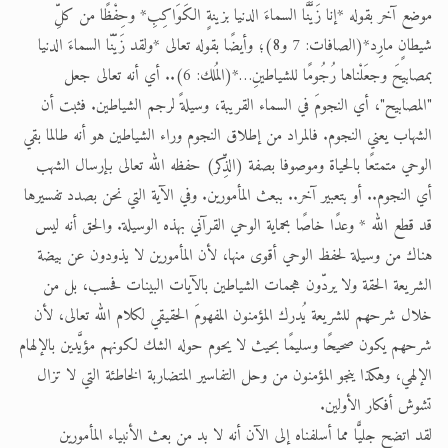
موضع آخر بقوله *إنا زَيَّنَّا السماءَ الدنيا بزينةٍ الكَوَاكِبِ* وحِفْظًا من كلِّ
شيطانٍ مارِد*(الصافات: 7 و8)؛ وأيضًا بقوله تعالى *ولقد زَيّنّا السماءَ الدنيا
بمصابيحَ وجعَلْناها رُجُومًا للشياطينِ…*(المُلك: 6).. أي أنه تعالى جعل
"المصابيح"، أي النجومَ في السماء القريبة، وسيلةً لرجم الشياطين. فثبت أن
الشهاب يعني النجوم. فالمراد من إطلاق النجوم وراء الشياطين هو أنه طالما بقي
الوحي متمتعًا بالحياة وموصوفا بصفة (الذِّكر) حفظه الله تعالى بإرسال الشهب
أي النجوم.. أو بتعبير آخر.. ببعث المأمورين. وفي الآية التي نحن بصدد تفسيرها
قد قطع الله * وعدًا خاصًا بحماية الوحي القرآني بهذه الوسيلة. والحق أنه ليس
هناك من وسيلة لحفظ الوحي أقوى منها، لأن المأمورين لا يذودون عن بيضة
الشريعة الحقة ولا يردّون هجمات الشياطين بالآيات البينات فحسب، بل من
خلال شرحهم للشريعة يُدرك المؤمنون المفهومَ الحقيقي لكلام الله تعالى، لأن
شرحهم يكون صحيحًا وسليمًا بحيث لا يحوم حوله الشك لكونهم مؤيَّدين بالإلهام
الإلهي، وهكذا ينجو المؤمنون من وحل التفاسير المتضاربة الخاطئة التي لا تزال
تشوش أفكار الأولين.
لقد اتضح جليًّا مما أسلفناه إلى الآن أنه لا بد من بعث الأنبياء المأمورين