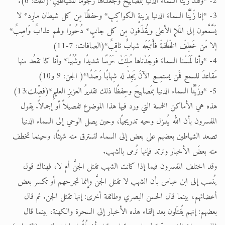
2- *ولقد زَيَّنَّا السماءَ الدنيا بمصابيحَ وجعَلْناها رُجومًا للشياطينِ*(المُلك: 6).
3- *إنا زَيَّنَّا السماءَ الدنيا بزينةٍ الكواكِبِ* وحفظًا مِن كل شيطان مارِد* لا
يَسَّمَّعون إلى المَلإِ الأعلى ويُقذَفون مِن كل جانبٍ* دُحُورًا ولهم عذابٌ وَاصِبٌ*
إلا مَن خَطِفَ الخَطْفةَ فأَتبَعَه شهابٌ ثاقِبٌ*(الصافات: 7-11)
4- *وأنا لَمَسْنا السماءَ فوجَدْناها مُلِئَتْ حَرَسًا شديدًا وشُهُبًا* وأنا كنا نقعُد منها
مَقاعدَ للسمعِ فمَن يستمِعِ الآنَ يَجِدْ له شِهابًا رَصَدًا*( الجن: 9 و10)
5- *وزَيَّنَّا السماء الدنيا بمَصابيحَ وحِفظًا ذلك تقديرُ العزيزِ العليمِ*(فصِّلت:13)
هذه هي الأماكن الخمسة التي ورد فيها هذا الموضوع تفصيلاً أو إجمالاً. يقول
المفسرون بأن الله يُنـزل وحيه تدريجيًا، وحين يصل الوحي إلى السماء الدنيا
تصعد الشياطين بعضهم على بعض إلى السماء لتسترق منه شيئًا، وحينما تخطف
منه بعضَ الأخبار وترتد فإنها تُرمى بالشهب.
وقد اختلف المفسرون فيما إذا كانت الشهب تقتل الجنَّ أم لا، فهناك قول
يُنسب إلى ابن عباس بأن الشهب لا تقتل الجنَّ وإنما تجرحهم أو تكسر بعض
أعضائهم، بينما قال الحسن البصري وطائفة أخرى: إنها تقتل الجن. ثم قال
بعضهم: إنهم يُقتَلون بعد إلقاء هذه الأخبار إلى السحرة والكهنة، بينما قال