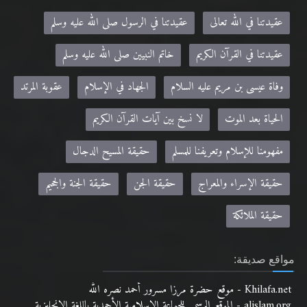
عقيدتنا في الله تعالى
عقيدتنا في الرسول صلى الله عليه وسلم
عقيدتنا في القرآن الكريم
خاتم النبيين صلى الله عليه وسلم
وفاة عيسى بن مريم عليه السلام
الجهاد في الإسلام
عقوبة المرتد
الحياة بعد الموت
لا نسخ بين آيات القرآن الكريم
مفهومنا للإسلام وتعريفنا للمسلم
حقيقة المسيح الدجال
حقيقة الإسراء والمعراج
حقيقة الجن
حقيقة الجنة والجحيم
حقيقة الملائكة
مواقع صديقة:
Khilafa.net - موقع حضرة مرزا مسرور أحمد نصره الله
alislam.org - الموقع الرسمي للجماعة الإسلامية الأحمدية باللغة الانجليزية