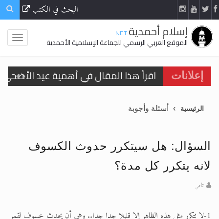
البحث في الكتب
إسلام أحمدية
.NET
الموقع العربي الرسمي للجماعة الإسلامية الأحمدية
اقرأ هذا المقال في أهمية عيد الأضحى و
إعلانات
الحجّ.. دلالات، حِكم، وأهداف >> المزيد
أسئلة وأجوبة
الرئيسية
تعميم هامّ لأفراد الجماعة >> المزيد
تعميم هامّ لأفراد الجماعة >> المزيد
السؤال: هل سيتكرر حدوث الكسوف
لانه يتكرر كل مدة؟
تامر
اقرأ هذا الكتاب وتعرّف على حقيقة الإسرا
1-لا تتكرر مثل هذه الظاهر إلا قليلا جدا جدا.. وهي أن يحدث خسوف لقمر