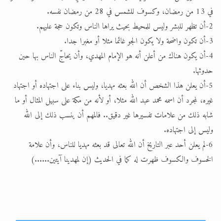
في 13 من رمضان، وكسوف للشمس في 28 من رمضان نفسه.
الحجّ.. دلالات، حِكم، وأهداف >> المزيد
2-أن تظهر للبشر وليس للمحيط بحيث يراها الناس وتكون حجة عليهم.
اقرأ هذا المقال في أهمية عيد الأضحى و
3-أن تكون واضحة ولا يكون الجو غائما مثلا أو مغبرا جدا.
4-أن يكون هناك من أعلن أنه هو الإمام المهدي، وأن يحاجّ الناس بها حين
حدوثها.
5-أن يعلن هذا الشخص أن الله بعثه مهديا، وليس بناء على اجتهاده أو اجتهاد
غيره، لمجرد أن اسمه محمد عبد الله مثلا، أو لأنه من مكة على سبيل المثال أو ما
شابه ذلك من علامات تفسيرها غير دقيق.. فالمهم أن ينسب ذلك إلى الله
وليس إلى اجتهاده.
6-لم يعلن أحد عبر التاريخ أن الله تعالى قد بعثه مهديا للناس، وأن علامة
الخسوف والكسوف ظهرت له كما في الحديث (إن لمهدينا آيتين......)