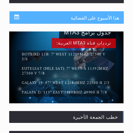
هذا الأسبوع على الفضائية
جدول برامج MTA3
ترددات قناة MTA3 العربية:
HOTBIRD 13B: 7° WEST 11200MHZ 27500 V
5/6
EUTELSAT (NILE SAT): 7° WEST-A 11392MHZ
حقيقة المسيح الدجال
27500 V 7/8
GALAXY 19: 97° WEST 12184MHZ 22500 H 2/3
PALAPA D: 113° EAST 3880MHZ 29900 H 7/8
خطب الجمعة الأخيرة