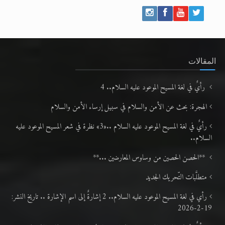
المقالات
رأيٌ في لغة المسيح الموعود عليه السلام.. 4
الهجرة: بحث عن الأمن والسلام في سبيل إرساء الأمن والسلام
رأيٌ في لغة المسيح الموعود عليه السلام ..«3» نظرة في شعر المسيح الموعود عليه
السلام..
**الحصن الحصين من وساوس المعارضين ...**
متطلَّبات التّحريك الجديد
رأي في لغة المسيح الموعود عليه السلام.. 2 إشارةٌ إلى اسم الإشارة .. تاريخ النشر:
19-2-2026