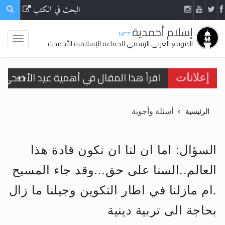
البحث في الكتب
إسلام أحمدية
.NET
الموقع العربي الرسمي للجماعة الإسلامية الأحمدية
اقرأ هذا المقال في أهمية عيد الأضحى و
إعلانات
الحجّ.. دلالات، حِكم، وأهداف >> المزيد
أسئلة وأجوبة
الرئيسية
تعميم هامّ لأفراد الجماعة >> المزيد
تعميم هامّ لأفراد الجماعة >> المزيد
السؤال: اما ان لنا ان نكون قادة هذا
العالم..السنا على حق...وقد جاء المسيح
.ام مازلنا في اطار التكوين وجيلنا ما زال
اقرأ هذا الكتاب وتعرّف على حقيقة الإسرا
بحاجة الى تربية دينية