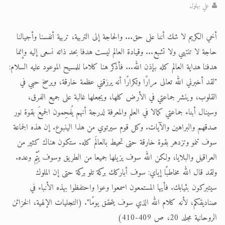
علي بهلول
الحجّ.. دلالات، حِكم، وأهداف >> المزيد
أخي الكريم لا شك أننا على حق... والحاجة إلى التربية، تربية أنفسنا وأجيالنا
اقرأ هذا المقال في أهمية عيد الأضحى و
حاجة لا تنتهي ولا تشبع... وقيادة العالم ليست هدفا بحد ذاته نسعى إليه وإنما
هدفنا هداية العالم كله بإذن الله... فأذكر هنا كلاما للمسيح الموعود عليه السلام:
"لقد أخبرني الله تعالى مرارًا وتكرارًا أنه يرزقني عظمة خارقة، ويرسخ حبي في
القلوب، وينشر جماعتي في الأرض كلها، ويجعلها غالبة على جميع الفرق،
وسينال أبناء جماعتي كمالا في العلم والمعرفة لدرجة أنهم يُفحِمون الجميعَ بقوة نور
صدقهم والبراهين والآيات. وكل قوم سيرتوي من هذا الينبوع. إن هذه الجماعة
سوف تنمو وتزدهر بقوة خارقة حتى تحيط بالعالَم كله. ستكون هناك كثير من
العراقيل والبلايا، ولكن الله سوف يزيلها جميعا من الطريق وسوف يُتِّم وعده.
ولقد قال الله مخاطبًا إياي: سوف أباركك بركة تلو بركة حتى إن الملوك
سيتبركون بثيابك. فأيها المستمعون اسمعوا وعوا واحتفظوا بهذه الأنباء في
صناديقكم، لأنه كلام الله الذي سوف يتحقق يومًا". (التجليات الإلهية، الخزائن
الروحانية مجلد 20، ص 409-410)