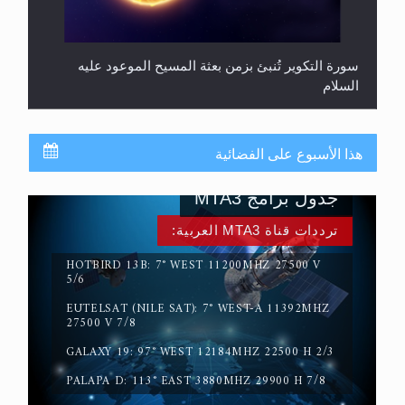
سورة التكوير تُنبئ بزمن بعثة المسيح الموعود عليه
السلام
هذا الأسبوع على الفضائية
جدول برامج MTA3
ترددات قناة MTA3 العربية:
HOTBIRD 13B: 7° WEST 11200MHZ 27500 V
5/6
EUTELSAT (NILE SAT): 7° WEST-A 11392MHZ
حقيقة المسيح الدجال
27500 V 7/8
GALAXY 19: 97° WEST 12184MHZ 22500 H 2/3
PALAPA D: 113° EAST 3880MHZ 29900 H 7/8