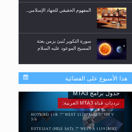
المفهوم الحقيقي للجهاد الإسلامي..
سورة التكوير تُنبئ بزمن بعثة
المسيح الموعود عليه السلام
حقيقة المسيح الدجال
هذا الأسبوع على الفضائية
جدول برامج MTA3
القرآن قاضٍ وحكمٌ على السنة
ترددات قناة MTA3 العربية:
ومهيمنٌ عليها.. ليس العكس
HOTBIRD 13B: 7° WEST 11200MHZ 27500 V
5/6
EUTELSAT (NILE SAT): 7° WEST-A 11392MHZ