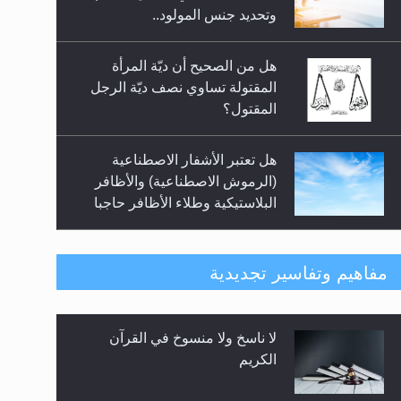
السلام.. 4...
وتحديد جنس المولود..
هل من الصحيح أن ديّة المرأة
المقتولة تساوي نصف ديّة الرجل
المقتول؟
هل تعتبر الأشفار الاصطناعية
(الرموش الاصطناعية) والأظافر
البلاستيكية وطلاء الأظافر حاجبا
للوضوء وهل يُسمح الصلاة بها؟
هل يُحسب حول الزكاة وفق السنة
مفاهيم وتفاسير تجديدية
الميلادية أو الهجرية؟
لا ناسخ ولا منسوخ في القرآن
هل يجوز فتح مشروع كوافير نسائي
الكريم
للمحجبات وغير المحجبات؟