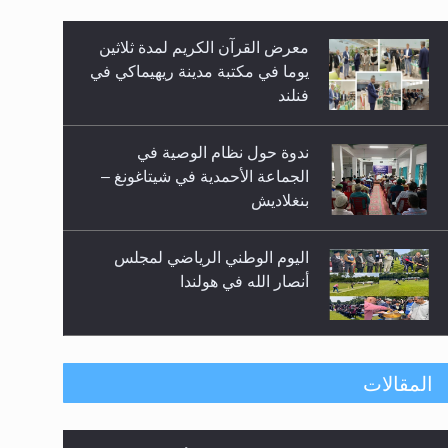
معرض القرآن الكريم لمدة ثلاثين
زيد
يوما في مكتبة مدينة ريهيماكي في
فنلند
ندوة حول نظام الوصية في
الجماعة الأحمدية في شيتاغونغ –
بنغلاديش
اليوم الوطني الرياضي لمجلس
أنصار الله في هولندا
إتمام حفظ القرآن الكريم لثلاثة
المقالات
طلاب من مدرسة الحفظ في غانا