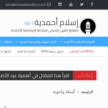
info@islamahmadiyya.net
إسلام أحمدية
.NET
الموقع العربي الرسمي للجماعة الإسلامية الأحمدية
الجماعة الإسلامية الأحمدية
الإمام المهدي والمسيح الموعود
الخلافة
MTA3 البث المباشر
جدول برامج MTA3
المشاركة الحية
اتصلوا بنا
اقرأ هذا المقال في أهمية عيد الأض
إعلانات
اقرأ هذا المقال في أهمية عيد الأض
أسئلة وأجوبة
الرئيسية
الحجّ.. دلالات، حِكم، وأهداف >> المزي
تعميم هامّ لأفراد الجماعة >> المزيد