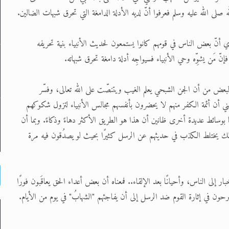
صلى الله عليه وسلم فعرفوا أنّ لديه الأدلة الدامغة التي تحرق شبهات الضالين.
 شِهَابًا رَصَدًا.. أي أنّ بعض الناس في قومهم كانوا يستمعون لحديث الأنبياء بنية تحريفه
ّ مَن يشوِّه وحي الأنبياء فسيواجِه أدلة دامغة تحرق شبهاته.
ه البعض من أن الجن الشبحي يعلم الغيب ويتنصّت على الله تعالى، وفسّر
عني أن أئمة الكفر منهم لا يحضرون بأنفسهم مجالس الأنبياء لتزول شكوكهم
ًا بوسائط عديدة أخرى ظانين أن هذا هو الطريق الأكثر دهاءً وذكاءً. وبما أن
لذلك يختلط الكذب في حديثهم عن الرسل كثيرًا بحيث لو يصدُقون فيه مرة
ار إلى الناس، وأحيانًا بعد الإلقاء.. فمعناه أن بعض أعداء الحق يعاقَبون فورًا
 يبرحون في إثارة القوم ضد الرسل إلى أن يفاجئهم "الشهابُ" في يوم من الأيام.