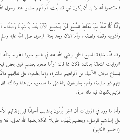
فاستنتجوا أنه لا بد أن يكون نبي قد بُعث. أو أنهم جلسوا عند رسول الله 
وَأَنَّا كُنَّا نَقْعُدُ مِنْهَا مَقَاعِدَ لِلسَّمْعِ فَمَنْ يَسْتَمِعِ الْآنَ يَجِدْ لَهُ
وتشويهه وقصّه ولصقه.. وأما الآن وبعد بعثة الرسول صلى الله عليه وسلم فإن
وقد فنّد خليفة المسيح الثاني رضي الله عنه في تفسير سورة الحجر ما يظنّ
الروايات المتعلقة بذلك، فكان مما قاله: "وأما صعود بعضهم فوق بعض في
بسماع موقف الأنبياء من أفواههم مباشرة، وإنما يطلعون على تعاليمهم دائم
نيتهم غير سليمة، وأنهم يعارضون بناءً على ما يسمعونه من هذا وذاك، ف
فإنهم يكذبون فيه مائة مرة.
وأما ما ورد في الروايات أن الجن يُرمَون بالشهب أحيانًا قبل إلقائهم الأخب
على إساءتهم للرسل، وبعضهم يُمهَلون طويلاً لحكمة يعلمها الله تعالى، فلا
(التفسير الكبير)