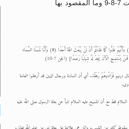
بها
لى حضرة امير المؤمنين أيده الله والمكتب العربي >> الم
 زكريا يطرس وأعداء الإسلام اضغط هنا >> المزيد
إسراء والمعراج >> المزيد
{وَأَنَّهُ كَانَ رِجَالٌ مِنَ الْإِنْسِ يَعُوذُونَ بِرِجَالٍ مِنَ الْجِنِّ فَزَادُوهُمْ رَهَقًا (7) وَأَنَّهُمْ ظَنُّوا كَمَا ظَنَنْتُمْ أَنْ لَنْ يَبْعَثَ اللَّهُ أَحَدًا (8) وَأَنَّا لَمَسْنَا السَّمَاءَ
تم النبيين صلى الله عليه وسلم >> المزيد
د
 ورجال دينهم فَزَادُوهُمْ رَهَقًا.. أي أن السادة ورجال الدين قد أرهقوا العامة
اوى.
 بعد المسيح عليه السلام قط مع أن المسيح عليه السلام تنبأ عن بعثة الرسول صلى الله عليه
. أي أنهم لاحظوا سقوط كثير من الشهب، والتي هي علامة على بعثة نبي من عند الله تعالى،