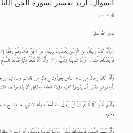
السؤال: اريد تفسير لسورة الجن الأيات 7-8-9 وما المقصود 
تعميم هامّ لأفراد الجماعة >> المزيد
محمد خالد
إعلان هامّ بخصوص الرسائل المرسلة إ
يقول الله تعالى
للانتقال إلى كافة الردود على القمص
اقرأ هذا الكتاب وتعرّف على حقيقة ال
فَوَجَدْنَاهَا مُلِئَتْ حَرَسًا شَدِيدًا وَشُهُبًا (9) وَأَنَّا كُنَّا نَقْعُدُ مِنْهَا مَقَاعِدَ لِلسَّمْعِ فَمَنْ يَسْتَمِعِ الْآنَ يَجِدْ لَهُ شِهَابًا رَصَدًا} (الجن 7-10)
عرض مصوَّر لأقوال المستشرقين في خا
الحجّ.. دلالات، حِكم، وأهداف >> المزي
وَأَنَّهُ كَانَ رِجَالٌ مِنَ عامة الناس يَعُوذُونَ بِرِجَالٍ مِنَ قادتهم وسادتهم
بأوامرهم مقابل أن يقوموا بحماية هؤلاء العامة ومقابل أن يقدموا لهم الفت
وَأَنَّهُمْ ظَنُّوا كَمَا ظَنَنْتُمْ أَنْ لَنْ يَبْعَثَ اللَّهُ أَحَدًا، وأنه لا نبي
وسلم.
وَأَنَّا لَمَسْنَا السَّمَاءَ فَوَجَدْنَاهَا مُلِئَتْ حَرَسًا شَدِيدًا وَشُهُبًا.