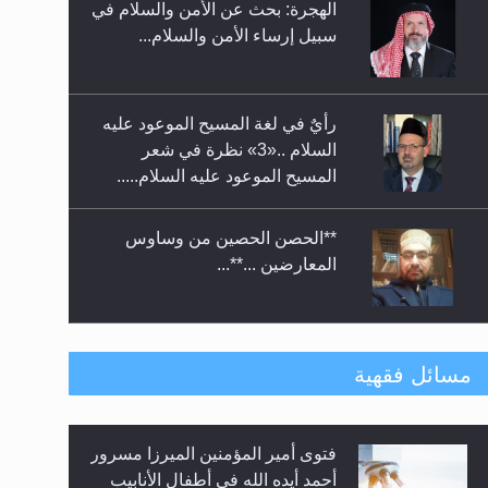
الهجرة: بحث عن الأمن والسلام في
حفل توزيع الشهادات في الجامعة
سبيل إرساء الأمن والسلام...
الأحمدية بنيجيريا لعام 2025
رأيٌ في لغة المسيح الموعود عليه
السلام ..«3» نظرة في شعر
المسيح الموعود عليه السلام.....
**الحصن الحصين من وساوس
المعارضين ...**...
متطلَّبات التّحريك الجديد...
مسائل فقهية
فتوى أمير المؤمنين الميرزا مسرور
رأيٌ في لغة المسيح الموعود عليه
أحمد أيده الله في أطفال الأنابيب