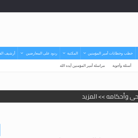
خطب وخطابات أمير المؤمنين
المكتبة
ردود على المعارضين
أرشيف الفي
أسئلة وأجوبة
مراسلة أمير المؤمنين أيده الله
حى وأحكامه >> المزيد
حى وأحكامه >> المزيد
د