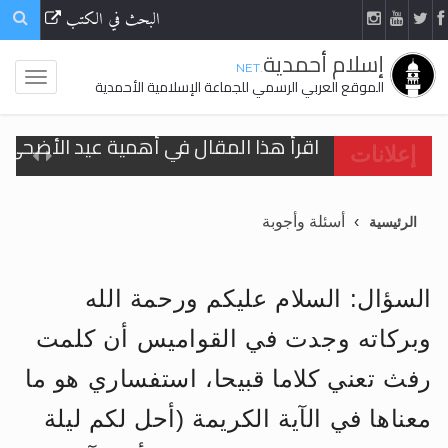
البحث في الكتب
إسلام أحمدية
.NET
الموقع العربي الرسمي للجماعة الإسلامية الأحمدية
اقرأ هذا المقال في أهمية عيد الأضحى و
إعلانات
الحجّ.. دلالات، حِكم، وأهداف >> المزيد
أسئلة وأجوبة
الرئيسية
تعميم هامّ لأفراد الجماعة >> المزيد
تعميم هامّ لأفراد الجماعة >> المزيد
السؤال: السلام عليكم ورحمة الله
وبركاته وجدت في القواميس أن كلمت
رفث تعني كلاما قبيحا، استفساري هو ما
اقرأ هذا الكتاب وتعرّف على حقيقة الإسرا
معناها في الآية الكريمة (أحل لكم ليلة