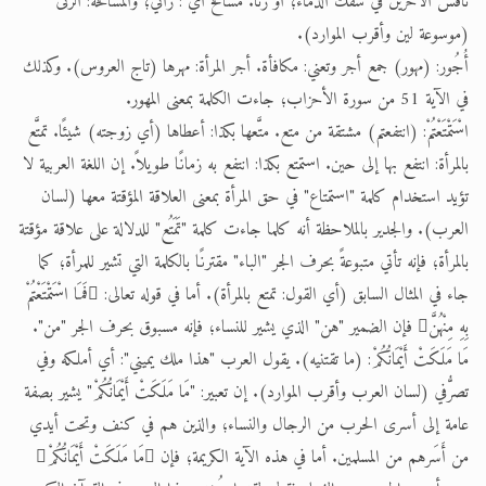
نافس الآخرين في سفك الدماء؛ أو زنا. مسافح أي : زاني؛ والمسافحة: الزنى
(موسوعة لين وأقرب الموارد).
أُجُور: (مهور) جمع أجر وتعني: مكافأة. أجر المرأة: مهرها (تاج العروس). وكذلك
في الآية 51 من سورة الأحزاب؛ جاءت الكلمة بمعنى المهور.
اسْتَمْتَعْتُمْ: (انتفعتم) مشتقة من متع. متَّعها بكذا: أعطاها (أي زوجته) شيئًا. تمتَّع
بالمرأة: انتفع بها إلى حين. استمتع بكذا: انتفع به زمانًا طويلاً. إن اللغة العربية لا
تؤيد استخدام كلمة "استمتاع" في حق المرأة بمعنى العلاقة المؤقتة معها (لسان
العرب). والجدير بالملاحظة أنه كلما جاءت كلمة "تَمَتُع" للدلالة على علاقة مؤقتة
بالمرأة؛ فإنه تأتي متبوعةً بحرف الجر "الباء" مقترنًا بالكلمة التي تشير للمرأة؛ كما
جاء في المثال السابق (أي القول: تمتع بالمرأة). أما في قوله تعالى: فَمَا اسْتَمْتَعْتُمْ
بِهِ مِنْهُنَّ فإن الضمير "هن" الذي يشير للنساء؛ فإنه مسبوق بحرف الجر "من".
مَا مَلَكَتْ أَيْمَانُكُمْ: (ما تقتنيه). يقول العرب "هذا ملك يميني": أي أملكه وفي
تصرُّفي (لسان العرب وأقرب الموارد). إن تعبير: "مَا مَلَكَتْ أَيْمَانُكُمْ" يشير بصفة
عامة إلى أسرى الحرب من الرجال والنساء؛ والذين هم في كنف وتحت أيدي
من أَسَرهم من المسلمين. أما في هذه الآية الكريمة؛ فإن مَا مَلَكَتْ أَيْمَانُكُمْ