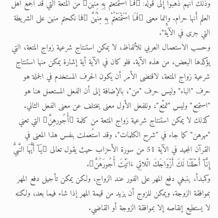
وذلك أَنهم ذهبوا إِلى قوله: فَمَا اسْتَمْتَعْتُمْ بِهِ مِنْهُنَّ من المتعة التي قد أَجمع أَهل
العلم أَنها حرام. وإِنما معنى فَمَا اسْتَمْتَعْتُمْ بِهِ مِنْهُنَّ فما نكحتم منهن على الشريطة
التي جرى في الآية".
وحسب الاستعمال العربي للألفاظ، لا يمكن استنتاج شرعية زواج المتعة، التي
يؤكدها البعض، من هذه الآية. فلو كان في الآية أية إشارة يمكن منها استنتاج
شرعية زواج المتعة، لاقتضى الأمر أن يكون الحرف المستخدم في الجملة هو
حرف "الباء" وليس حرف "من"، بالإضافة إلى أن الفعل المستعمل هنا هو
"استمتع" وليس "تمتّع"، وللفعل الأول معنى يختلف عن معنى الفعل الثاني.
كذلك لا يمكن استنتاج شرعية زواج المتعة من كلمة أُجُورهِنَّ التي تعني
"مهرهن" كما جاء في "شرح الكلمات"، وقد استُعملت بنفس هذا المعنى في
القرآن المجيد في الآية 51 من سورة الأحزاب حيث يقول تعالى يَآ أَيُّهَا النَّبيُّ
إِنَّآ أَحْلَلْنَا لَكَ أَزْوَاجَكَ الّلاتِي ءَاتَيْتَ أُجُورَهُنَّ.
وكمبدأ، ينبغي دفع المهر على الفور عند الزواج، ولكن يمكن تأجيل دفع المهر
بموافقة الزوجة. ويمكن للزوج أن يزيد من قيمة المهر إذا شاء فيما بعد، ولكنه
لا يستطيع إنقاصه إلا بموافقة الزوجة أو القاضي.