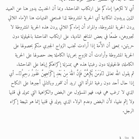
أي لا تكرهوا إماءكم على ارتكاب الفاحشة. وبما أن الحديث يدور هنا عن العبيد
الذين يريدون المكاتبة أي الحرية المشروطة لذا فستعني الفتيات هنا الإماء اللاتي
يردن الحرية المشروطة. والمراد أن إماءكم اللاتي يردن هذه الحرية المشروطة لا
تجبروهن، طمعًا في بعض المنافع المادية، على ارتكاب الفاحشة بالحيلولة دون
حريتهن، بمعنى أن الأَمَة إذا أرادت تجنب الزواج الجبري منكم بحصولها على
الحرية المشروطة وأرادت أن تتزوج بحريتها الكاملة بعد حصولها على الحرية
الكاملة؛ فالحيلولة دون رغبتها هذه هي بمنـزلة إكراهكم إياها على الفاحشة.
ثم يقول الله تعالى وَمَنْ يُكْرِهُّنَّ فَإِنَّ اللهَ مِنْ بَعْدِ إِكْرَاهِهِنَّ غَفُورٌ رَحِيمٌ.. أي
إذا حال أحد دون رغبة المرأة التي تريد أن تتحرر وبالتالي أجبرها على النكاح
الذي لا ترغب هي فيه، فهو المسؤول عن البغض والكراهية التي تتولد في قلبها
ولا إثم عليها، لأن البغض وعدم الولاء الذي يتولد في قلبها إنما هو نتيجة إكراه
الرجل.