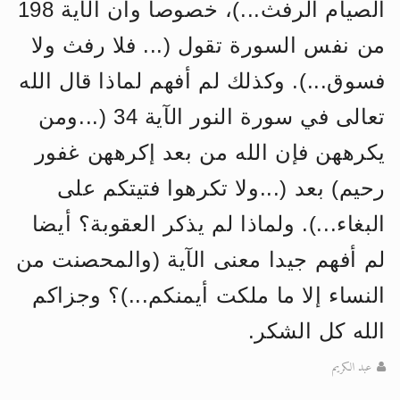
الصيام الرفث...)، خصوصا وأن الآية 198
الحجّ.. دلالات، حِكم، وأهداف >> المزيد
من نفس السورة تقول (... فلا رفث ولا
اقرأ هذا المقال في أهمية عيد الأضحى و
فسوق...). وكذلك لم أفهم لماذا قال الله
تعالى في سورة النور الآية 34 (...ومن
يكرههن فإن الله من بعد إكرههن غفور
رحيم) بعد (...ولا تكرهوا فتيتكم على
البغاء...). ولماذا لم يذكر العقوبة؟ أيضا
لم أفهم جيدا معنى الآية (والمحصنت من
النساء إلا ما ملكت أيمنكم...)؟ وجزاكم
الله كل الشكر.
عبد الكريم