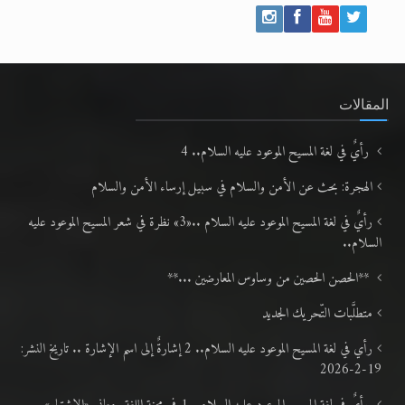
المقالات
رأيٌ في لغة المسيح الموعود عليه السلام.. 4
الهجرة: بحث عن الأمن والسلام في سبيل إرساء الأمن والسلام
رأيٌ في لغة المسيح الموعود عليه السلام ..«3» نظرة في شعر المسيح الموعود عليه
السلام..
**الحصن الحصين من وساوس المعارضين ...**
متطلَّبات التّحريك الجديد
رأي في لغة المسيح الموعود عليه السلام.. 2 إشارةٌ إلى اسم الإشارة .. تاريخ النشر:
19-2-2026