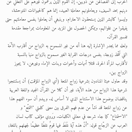
الحرب إلى انفصالهن عن ذويهن. إن القوم الذين يرغمون غيرهم على التخلي عن
دينهم بحد السيف، ويعاملونهم معاملة العبيد، إنما هم كالحيوانات المتوحشة،
وليسوا كالبشر الذين يستحقون الاحترام، وينبغي أن يعاملوا بنفس معاملتهم حتى
يفيقوا من غلوائهم. ويمكن الحصول على المزيد من المعلومات بمراجعة مقدمة
تفسير القرآن.
ولعله مما يجدر الإشارة إليه هنا أنه من غير المسموح به الزواج من أقارب الأمَة
التي تُتّخذ زوجة، بنفس درجات القرابة الغير مسموح بالزواج منها بالنسبة
لأقارب المرأة الحرة. فمثلا أمهات وأخوات وبنات الإماء وغيرهن، لا يجوز
الزواج بهن.
وقد حاول عبثا المنادون بشرعية زواج المتعة (أي الزواج المؤقت) أن يستنتجوا
شرعية هذا الزواج من هذه الآية، غير أن كلا من القرآن المجيد واللغة العربية
يناقضان بوضوح هذا الاستنتاج الذي لا أساس له. ويبدو أن سوء الفهم هذا
عن زواج المتعة قد نشأ من عدم فهم الفرق بين معنى كلمتي "التمتّع" و
"الاستمتاع" كما جاء شرحه في معاني الكلمات. ويَروي مؤلف كتاب لسان
العرب عن الزجّاج قوله: "أَنّ هذه آية غَلَطَ فيها قومٌ غلطًا عظيمًا لجهلهم باللغة؛