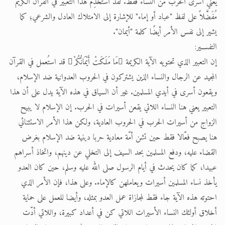
يعني أسرى الحرب من النساء فقط. لقد استُخدِم هذا التعبير في القرآن الكريم
مُفَضَّلاً على لفظ "عباد أو إماء" للإشارة إلى الامتلاك العادل والشرعي؛ كما
يشير إلى نفس الأمر أيضًا كلمة "أيمان".
التفســير:
إن التعبير الذي تحتويه الآية الكريمة مَا مَلَكَتْ أَيْمَانُكُمْ قد استُعمل في القرآن
المجيد عن الرجال والنساء الذين يشتركون في الحروب العدوانية ضد الإسلام،
ويقعون أسرى في أيدي المسلمين. غير أن السياق في هذه الآية يدل على أن هذا
التعبير يعني هنا النساء اللاتي يقعن أسيرات في الحرب. إن الإسلام لا يبيح
الزواج من أسيرات الحرب في الحروب العادية، ولكن هذا الأمر الاستثنائي
هنا يصبح فعّالا فقط حين تشن أمّة معادية حربا دينية ضد الإسلام بغرض
القضاء عليه، ودفع المسلمين بحد السيف إلى التخلي عن دينهم، واتخاذ أسراهم
عبيدا، كما كان يحدث في أيام الرسول صلى الله عليه وسلم، حين كان العدو
يأخذ نساء المسلمين أسيرات ويعاملهن كالإماء. وعلى هذا، فإن الأمر الذي
احتوته هذه الآية جاء فقط لمجازاة عمل العدو بمثله، وأيضا للعمل على حماية
أخلاق أولئك النساء الأسيرات اللاتي كن في أعداد كبيرة، واللاتي أدّت