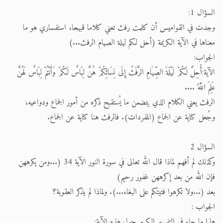
السؤال 1:
وجدت في القواميس أن كلمت رفث تعني كلاما قبيحا، استفساري هو ما
معناها في الآية الكريمة (أحل لكم ليلة الصيام الرفث...)
الجواب:
الآية:أُحِلَّ لَكُمْ لَيْلَةَ الصِّيَامِ الرَّفَثُ إِلَى نِسَائِكُمْ هُنَّ لِبَاسٌ لَكُمْ وَأَنْتُمْ لِبَاسٌ لَهُنَّ
عَلِمَ اللَّهُ ....
الرفث يعني الكلام الذي يتضمن ما يُستقبح ذكره من أمور الجماع ودواعيه،
وجُعل كناية عن الجماع (المفردات). فالرفث هنا كناية عن الجماع.
السؤال 2
وكذلك لم أفهم لماذا قال الله تعالى في سورة النور الآية 34 (...ومن يكرههن
فإن الله من بعد إكرههن غفور رحيم)
بعد (...ولا تكرهوا فتيتكم على البغاء...). ولماذا لم يذكر العقوبة؟
الجواب :
هذا ما جاء في التفسير الكبير حول هذه الآية: