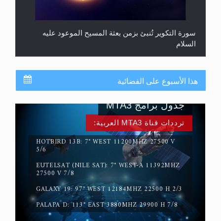
سورة التكوير تُنبئ بزمن بعثة المسيح الموعود عليه
السلام
هذا الأسبوع على الفضائية
جدول برامج MTA3
ترددات قناة MTA3 العربية:
HOTBIRD 13B: 7° WEST 11200MHZ 27500 V
5/6
EUTELSAT (NILE SAT): 7° WEST-A 11392MHZ
حقيقة المسيح الدجال
27500 V 7/8
GALAXY 19: 97° WEST 12184MHZ 22500 H 2/3
PALAPA D: 113° EAST 3880MHZ 29900 H 7/8