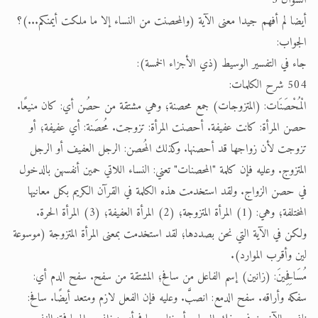
السؤال 3
أيضا لم أفهم جيدا معنى الآية (والمحصنت من النساء إلا ما ملكت أيمنكم...)؟
الجواب:
جاء في التفسير الوسيط (ذي الأجزاء الخمسة):
504 شرح الكلمات:
الْمُحْصَنَات: (المتزوجات) جمع محصنة؛ وهي مشتقة من حصُن أي: كان منيعًا.
حصن المرأة: كانت عفيفة. أحصنت المرأة: تزوجت. مُحصَنة: أي عفيفة؛ أو
تزوجت لأن زواجها قد أحصنها. وكذلك المُحصن: الرجل العفيف أو الرجل
المتزوج. وعليه فإن كلمة "المحصنات" تعني: النساء اللاتي حمين أنفسهن بالدخول
في حصن الزواج. ولقد استخدمت هذه الكلمة في القرآن الكريم بكل معانيها
المختلفة؛ وهي: (1) المرأة المتزوجة؛ (2) المرأة العفيفة؛ (3) المرأة الحرة.
ولكن في الآية التي نحن بصددها؛ لقد استخدمت بمعنى المرأة المتزوجة (موسوعة
لين وأقرب الموارد).
مُسَافِحِينَ: (زانين) إسم الفاعل من سافح؛ المشتقة من سفح. سفح الدم أي:
سفكه وأراقه. سفح الدمع: انصبَّ. وعليه فإن الفعل لازم ومتعد أيضًا. سافح: