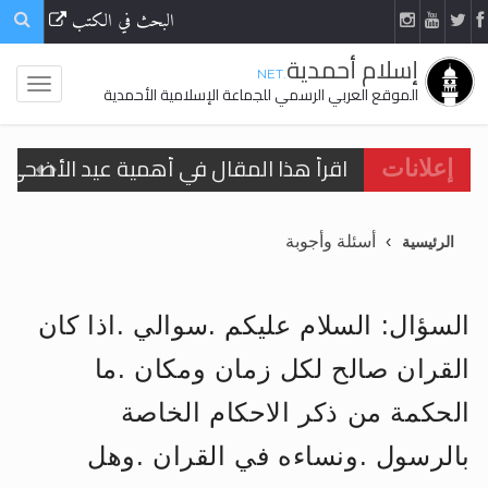
البحث في الكتب
إسلام أحمدية
.NET
الموقع العربي الرسمي للجماعة الإسلامية الأحمدية
اقرأ هذا المقال في أهمية عيد الأضحى و
إعلانات
الحجّ.. دلالات، حِكم، وأهداف >> المزيد
أسئلة وأجوبة
الرئيسية
تعميم هامّ لأفراد الجماعة >> المزيد
تعميم هامّ لأفراد الجماعة >> المزيد
السؤال: السلام عليكم .سوالي .اذا كان
القران صالح لكل زمان ومكان .ما
الحكمة من ذكر الاحكام الخاصة
اقرأ هذا الكتاب وتعرّف على حقيقة الإسرا
بالرسول .ونساءه في القران .وهل