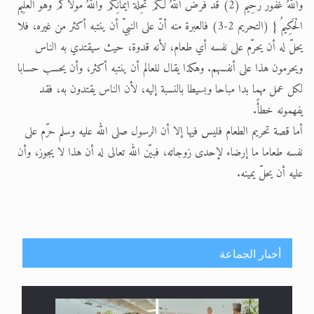
وَاللَّهُ غَفُورٌ رَحِيمٌ (2) قَدْ فَرَضَ اللَّهُ لَكُمْ تَحِلَّةَ أَيْمَانِكُمْ وَاللَّهُ مَوْلَاكُمْ وَهُوَ الْعَلِيمُ
الْحَكِيمُ } (التحريم 2-3) فالعبرة منه أنّ على النبيّ أن ينتبه أكثر من غيره، فلا
يحلّ له أن يحرّم على نفسه أي طعام، لأنه قدوة، حيث سيقتدي به الناس
ويحرمون هذا على أنفسهم. وهكذا يقال للعالم أن ينتبه أكثر، وأن يحسب حسابا
لكل عمل مهما بدا مباحا وبسيطا بالنسبة إليه، لأن الناس يقتدون به، فقد
يفهمونه خطأً.
أما قصة تحريم الطعام فليس فيها إلا أن الرسول صلى الله عليه وسلم حرّم على
نفسه طعاما ما إرضاء لإحدى زوجاته، فبيّن الله تعالى له أن هذا لا يجوز، وأن
عليه أن يحلّ يمينه.
أخبار الجماعة