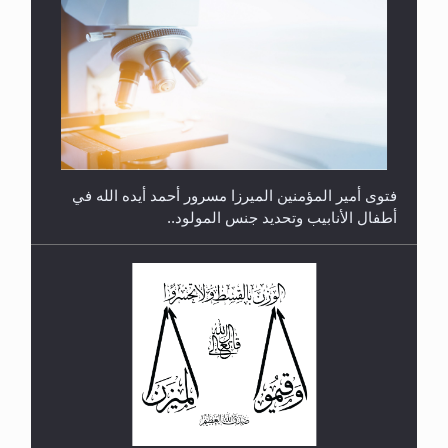
متطلَّبات التّحريك الجديد...
فتوى أمير المؤمنين الميرزا مسرور أحمد أيده الله في
أطفال الأنابيب وتحديد جنس المولود..
رأيٌ في لغة المسيح الموعود عليه السلام.. 4...