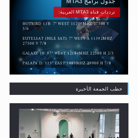
جدول برامج MTA3
ترددات قناة MTA3 العربية:
HOTBIRD 13B: 7° WEST 11200MHZ 27500 V
5/6
EUTELSAT (NILE SAT): 7° WEST-A 11392MHZ
حقيقة المسيح الدجال
27500 V 7/8
GALAXY 19: 97° WEST 12184MHZ 22500 H 2/3
PALAPA D: 113° EAST 3880MHZ 29900 H 7/8
خطب الجمعة الأخيرة
القرآن قاضٍ وحكمٌ على السنة ومهيمنٌ عليها.. ليس
العكس