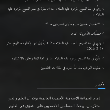
رأيٌ في لغة المسيح الموعود عليه السلام ..«3» نظرة في شعر المسيح الموعود عليه
السلام..
**الحصن الحصين من وساوس المعارضين ...**
متطلَّبات التّحريك الجديد
رأي في لغة المسيح الموعود عليه السلام.. 2 إشارةٌ إلى اسم الإشارة .. تاريخ النشر:
19-2-2026
رأيٌ في لغة المسيح الموعود عليه السلام ..1 في محنة اللغة ومعاني «الاشتهار»
الحقيقة العرشية ..قراءةٌ نقدية في مقالات المتقدمين
الأخبار
إمام الجماعة الإسلامية الأحمدية العالمية يؤكد أن العلم والدين
متلازمان، ويحثّ المسلمين الأحمديين على التفوّق في العلوم