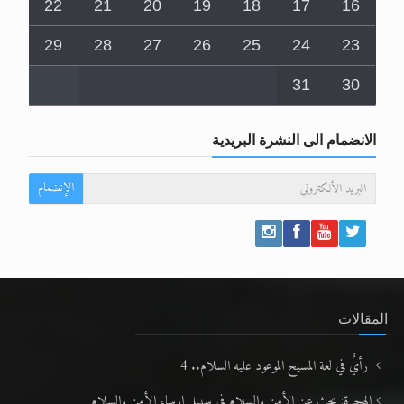
22
21
20
19
18
17
16
29
28
27
26
25
24
23
31
30
الانضمام الى النشرة البريدية
الإنضمام
المقالات
رأيٌ في لغة المسيح الموعود عليه السلام.. 4
الهجرة: بحث عن الأمن والسلام في سبيل إرساء الأمن والسلام