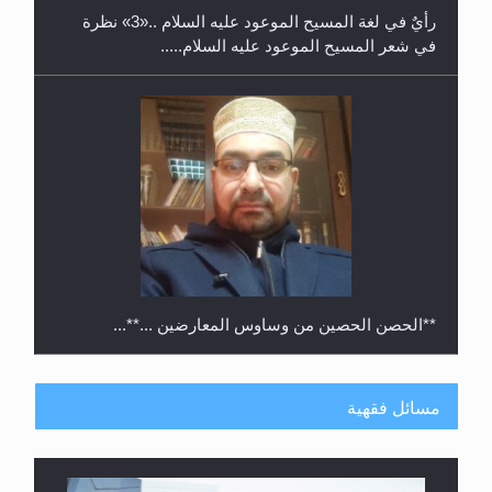
رأيٌ في لغة المسيح الموعود عليه السلام ..«3» نظرة
في شعر المسيح الموعود عليه السلام.....
**الحصن الحصين من وساوس المعارضين ...**...
مسائل فقهية