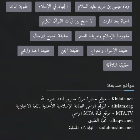
وفاة عيسى بن مريم عليه السلام
الجهاد في الإسلام
عقوبة المرتد
الحياة بعد الموت
لا نسخ بين آيات القرآن الكريم
مفهومنا للإسلام وتعريفنا للمسلم
حقيقة المسيح الدجال
حقيقة الإسراء والمعراج
حقيقة الجن
حقيقة الجنة والجحيم
حقيقة الملائكة
مواقع صديقة:
Khilafa.net - موقع حضرة مرزا مسرور أحمد نصره الله
alislam.org - الموقع الرسمي للجماعة الإسلامية الأحمدية باللغة الانجليزية
MTA.TV - موقع قناة MTA الرسمي
altaqwa.net- مجلة التقوى
zadulmuslima.net - مجلة زاد المسلمة