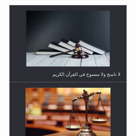
هل يُحسب حول الزكاة وفق السنة الميلادية أو الهجرية؟
لا ناسخ ولا منسوخ في القرآن الكريم
هل يجوز فتح مشروع كوافير نسائي للمحجبات وغير
المحجبات؟