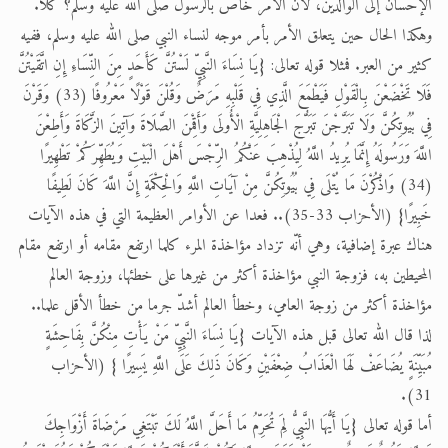
الإحسان إلى الوالدين، لأن الأمر خاص بالرسول صلى الله عليه وسلم؟ كلا.
وهكذا الحال حين يتعلق الأمر بأمر موجه لنساء النبي صلى الله عليه وسلم، ففيه
كثير من العبر. فمثلا قوله تعالى: {يَا نِسَاءَ النَّبِيِّ لَسْتُنَّ كَأَحَدٍ مِنَ النِّسَاءِ إِنِ اتَّقَيْتُنَّ
فَلَا تَخْضَعْنَ بِالْقَوْلِ فَيَطْمَعَ الَّذِي فِي قَلْبِهِ مَرَضٌ وَقُلْنَ قَوْلًا مَعْرُوفًا (33) وَقَرْنَ
فِي بُيُوتِكُنَّ وَلَا تَبَرَّجْنَ تَبَرُّجَ الْجَاهِلِيَّةِ الْأُولَى وَأَقِمْنَ الصَّلَاةَ وَآتِينَ الزَّكَاةَ وَأَطِعْنَ
اللَّهَ وَرَسُولَهُ إِنَّمَا يُرِيدُ اللَّهُ لِيُذْهِبَ عَنْكُمُ الرِّجْسَ أَهْلَ الْبَيْتِ وَيُطَهِّرَكُمْ تَطْهِيرًا
(34) وَاذْكُرْنَ مَا يُتْلَى فِي بُيُوتِكُنَّ مِنْ آيَاتِ اللَّهِ وَالْحِكْمَةِ إِنَّ اللَّهَ كَانَ لَطِيفًا
خَبِيرًا} (الأحزاب 33-35).. فعدا عن الأوامر العظيمة التي في هذه الآيات
هناك عبرة إضافية، وهي أنّه تزداد مؤاخذة المرء كلما ارتفع مقامه أو ارتفع مقام
المحيطين به، فزوجة النبي مؤاخذة أكثر من غيرها على خطئها، وزوجة العالم
مؤاخذة أكثر من زوجة العامي، وخطأ العالم أشدّ جرما من خطأ الأقل علما..
لذا قال الله تعالى قبل هذه الآيات {يَا نِسَاءَ النَّبِيِّ مَنْ يَأْتِ مِنْكُنَّ بِفَاحِشَةٍ
مُبَيِّنَةٍ يُضَاعَفْ لَهَا الْعَذَابُ ضِعْفَيْنِ وَكَانَ ذَلِكَ عَلَى اللَّهِ يَسِيرًا } (الأحزاب
31).
أما قوله تعالى {يَا أَيُّهَا النَّبِيُّ لِمَ تُحَرِّمُ مَا أَحَلَّ اللَّهُ لَكَ تَبْتَغِي مَرْضَاةَ أَزْوَاجِكَ