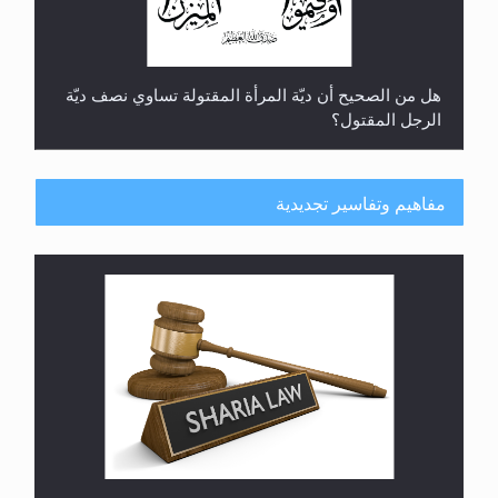
هل تعتبر الأشفار الاصطناعية (الرموش الاصطناعية)
والأظافر البلاستيكية وطلاء الأظافر حاجبا للوضوء وهل
يُسمح الصلاة بها؟
مفاهيم وتفاسير تجديدية
هل يُحسب حول الزكاة وفق السنة الميلادية أو الهجرية؟