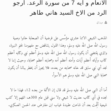
الانعام و ايه 7 من سورة الرعد. ارجو
اقرأ هذا الكتاب وتعرّف على حقيقة الإسرا
الرد من الاخ السيد هاني طاهر
عبدالله
المذهب الشيعي الاثنا عشري مؤسَّس على فرضية أن الصحابة خانوا وصية
رسول الله صلى الله عليه وسلم، وهذا القول يتناقض مع مفهومنا لختم النبوة،
والذي يقتضي أن يكون رسول الله صلى الله عليه وسلم أعظم نبي وكتابه أعظم
كتاب وآياته أعظم آيات وأمته أعظم أمه وصحابته أعظم صحابة، وحيث إننا لا
نجد أي نبي سابق قد خانه صحابته من بعده، فلا يجوز أن يخطر ببالنا أن يكون
صحابة النبي صلى الله عليه وسلم هم الأسوأ.
أما أن النبي صلى الله عليه وسلم قد قال إن الأئمة من بعده 12، فهذا ما لا
نجده في أي كتاب حديث لا شيعي ولا سني قبل عام 300هـ، اللهم إلا كتب
شيعية ألِّفت بعد أن شاعت عقيدة غياب ابن مفترض عند الحسن العسكري.