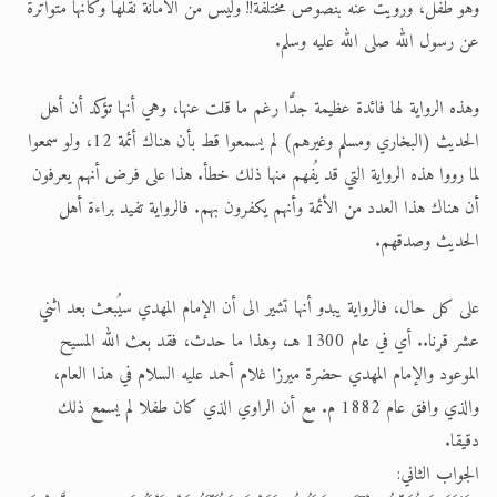
وهو طفل، ورُويت عنه بنصوص مختلفة!! وليس من الأمانة نقلها وكأنها متواترة
عن رسول الله صلى الله عليه وسلم.
وهذه الرواية لها فائدة عظيمة جدًّا رغم ما قلت عنها، وهي أنها تؤكد أن أهل
الحديث (البخاري ومسلم وغيرهم) لم يسمعوا قط بأن هناك أئمة 12، ولو سمعوا
لما رووا هذه الرواية التي قد يُفهم منها ذلك خطأ. هذا على فرض أنهم يعرفون
أن هناك هذا العدد من الأئمة وأنهم يكفرون بهم. فالرواية تفيد براءة أهل
الحديث وصدقهم.
على كل حال، فالرواية يبدو أنها تشير الى أن الإمام المهدي سيُبعث بعد اثني
عشر قرنا.. أي في عام 1300 هـ، وهذا ما حدث، فقد بعث الله المسيح
الموعود والإمام المهدي حضرة ميرزا غلام أحمد عليه السلام في هذا العام،
والذي وافق عام 1882 م. مع أن الراوي الذي كان طفلا لم يسمع ذلك
دقيقا.
الجواب الثاني: