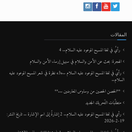
المقالات
رأيٌ في لغة المسيح الموعود عليه السلام.. 4
الهجرة: بحث عن الأمن والسلام في سبيل إرساء الأمن والسلام
رأيٌ في لغة المسيح الموعود عليه السلام ..«3» نظرة في شعر المسيح الموعود عليه
السلام..
**الحصن الحصين من وساوس المعارضين ...**
متطلَّبات التّحريك الجديد
رأي في لغة المسيح الموعود عليه السلام.. 2 إشارةٌ إلى اسم الإشارة .. تاريخ النشر:
19-2-2026