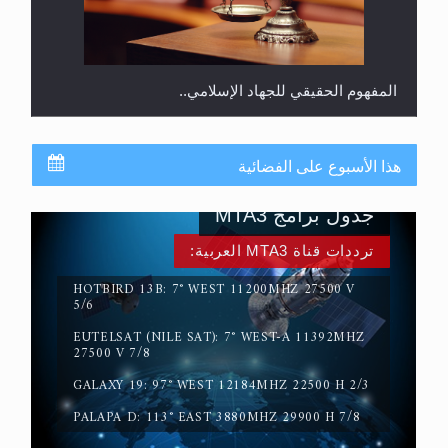
سورة التكوير تُنبئ بزمن بعثة المسيح الموعود عليه
السلام
هذا الأسبوع على الفضائية
جدول برامج MTA3
ترددات قناة MTA3 العربية:
HOTBIRD 13B: 7° WEST 11200MHZ 27500 V
5/6
EUTELSAT (NILE SAT): 7° WEST-A 11392MHZ
حقيقة المسيح الدجال
27500 V 7/8
GALAXY 19: 97° WEST 12184MHZ 22500 H 2/3
PALAPA D: 113° EAST 3880MHZ 29900 H 7/8