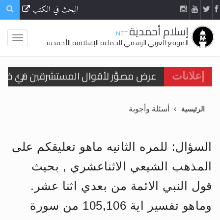
البحث في الكتب
إسلام أحمدية
.NET
الموقع العربي الرسمي للجماعة الإسلامية الأحمدية
الحجّ.. دلالات، حِكم، وأهداف >> المزيد
إعلانات
اقرأ هذا المقال في أهمية عيد الأضحى و
أسئلة وأجوبة
الرئيسية
اقرأ هذا المقال في أهمية عيد الأضحى و
الحجّ.. دلالات، حِكم، وأهداف >> المزيد
السؤال: للمره الثانيه ماهو تعليقكم على
تعميم هامّ لأفراد الجماعة >> المزيد
المذهب الشيعي الاثناعشري , بحيث
تعميم هامّ لأفراد الجماعة >> المزيد
قول النبي الائمة من بعدي اثنا عشر.
وماهو تفسير اية 105,106 من سورة