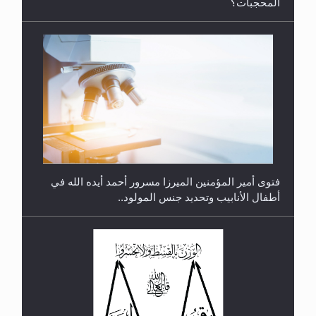
رأيٌ في لغة المسيح الموعود عليه السلام.. 4...
هل من الصحيح أن ديّة المرأة المقتولة تساوي نصف ديّة
الرجل المقتول؟