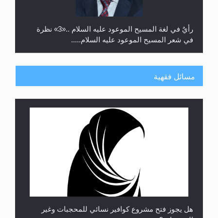
**الحصن الحصين من وساوس المعارضين ...**...
مسائل فقهية
متطلَّبات التّحريك الجديد...
فتوى أمير المؤمنين الميرزا مسرور أحمد أيده الله في
أطفال الأنابيب وتحديد جنس المولود..