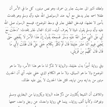
ولعلك تشير الى حديث جابر بن سمرة، وهو نص مبتور؛ كل ما في الأمر أن
طفلا اسمه جابر يدخل مع أبيه عند الرسولصلى الله عليه وآله وسلم وهو يتحدث
بأمور لا نعلمها، فيدخل الطفل جابر في وسط الموضوع، فيسمع الرسول صلى الله
عليه وآله وسلم يقول شيئا لا يَعرف أوله.. لنترك المجال لجابر يتحدث: "دَخَلْتُ مَعَ
أَبِي عَلَى النَّبِيِّ صَلَّى اللَّهُ عَلَيْهِ وَسَلَّمَ فَسَمِعْتُهُ يَقُولُ إِنَّ هَذَا الْأَمْرَ لَا يَنْقَضِي حَتَّى
يَمْضِيَ فِيهِمْ اثْنَا عَشَرَ خَلِيفَةً قَالَ ثُمَّ تَكَلَّمَ بِكَلَامٍ خَفِيَ عَلَيَّ قَالَ فَقُلْتُ لِأَبِي مَا
قَالَ قَالَ كُلُّهُمْ مِنْ قُرَيْشٍ.
وفي رواية: أَمِيرًا بدل خليفة. والرواية لا تذكر لنا ما هو هذا الأمر، ولا ما هو
الموضوع ولا ما هو السياق. ولا ما هو الكلام الذي خفي عليه. أي أن الحديث
مبتور من بدايته ومن نهايته. فمثل هذا الحديث لا يُبنى عليه عقائد.
واللافت أن الشيعة يُكثرون من ذكر هذه الرواية ويكررونها من البخاري ومسلم
وغيرهما، وكأنها ألف رواية.. بينما هي رواية واحدة، عن رجل واحد، سمعها