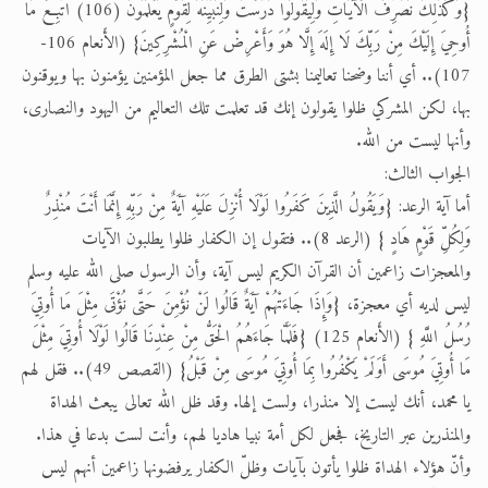
{وَكَذَلِكَ نُصَرِّفُ الْآيَاتِ وَلِيَقُولُوا دَرَسْتَ وَلِنُبَيِّنَهُ لِقَوْمٍ يَعْلَمُونَ (106) اتَّبِعْ مَا
أُوحِيَ إِلَيْكَ مِنْ رَبِّكَ لَا إِلَهَ إِلَّا هُوَ وَأَعْرِضْ عَنِ الْمُشْرِكِينَ} (الأَنعام 106-
107).. أي أننا وضحنا تعاليمنا بشتى الطرق مما جعل المؤمنين يؤمنون بها ويوقنون
بها، لكن المشركي ظلوا يقولون إنك قد تعلمت تلك التعاليم من اليهود والنصارى،
وأنها ليست من الله.
الجواب الثالث:
أما آية الرعد: {وَيَقُولُ الَّذِينَ كَفَرُوا لَوْلَا أُنْزِلَ عَلَيْهِ آيَةٌ مِنْ رَبِّهِ إِنَّمَا أَنْتَ مُنْذِرٌ
وَلِكُلِّ قَوْمٍ هَادٍ } (الرعد 8).. فتقول إن الكفار ظلوا يطلبون الآيات
والمعجزات زاعمين أن القرآن الكريم ليس آية، وأن الرسول صلى الله عليه وسلم
ليس لديه أي معجزة، {وَإِذَا جَاءَتْهُمْ آيَةٌ قَالُوا لَنْ نُؤْمِنَ حَتَّى نُؤْتَى مِثْلَ مَا أُوتِيَ
رُسُلُ اللَّهِ } (الأَنعام 125) {فَلَمَّا جَاءَهُمُ الْحَقُّ مِنْ عِنْدِنَا قَالُوا لَوْلَا أُوتِيَ مِثْلَ
مَا أُوتِيَ مُوسَى أَوَلَمْ يَكْفُرُوا بِمَا أُوتِيَ مُوسَى مِنْ قَبْلُ} (القصص 49).. فقل لهم
يا محمد، أنك ليست إلا منذرا، ولست إلها. وقد ظل الله تعالى يبعث الهداة
والمنذرين عبر التاريخ، فجعل لكل أمة نبيا هاديا لهم، وأنت لست بدعا في هذا.
وأنّ هؤلاء الهداة ظلوا يأتون بآيات وظلّ الكفار يرفضونها زاعمين أنهم ليس