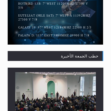
HOTBIRD 13B: 7° WEST 11200MHZ 27500 V
5/6
EUTELSAT (NILE SAT): 7° WEST-A 11392MHZ
حقيقة المسيح الدجال
27500 V 7/8
GALAXY 19: 97° WEST 12184MHZ 22500 H 2/3
PALAPA D: 113° EAST 3880MHZ 29900 H 7/8
خطب الجمعة الأخيرة
القرآن قاضٍ وحكمٌ على السنة ومهيمنٌ عليها.. ليس
العكس