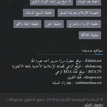
الحياة بعد الموت
لا نسخ بين آيات القرآن الكريم
مفهومنا للإسلام وتعريفنا للمسلم
حقيقة المسيح الدجال
حقيقة الإسراء والمعراج
حقيقة الجن
حقيقة الجنة والجحيم
حقيقة الملائكة
مواقع صديقة:
Khilafa.net - موقع حضرة مرزا مسرور أحمد نصره الله
alislam.org - الموقع الرسمي للجماعة الإسلامية الأحمدية باللغة الانجليزية
MTA.TV - موقع قناة MTA الرسمي
altaqwa.net- مجلة التقوى
zadulmuslima.net - مجلة زاد المسلمة
© الجماعة الإسلامية الأحمدية 2018. جميع الحقوق محفوظة. |
حقوق النشر