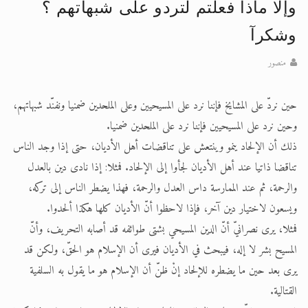
وإلا ماذا فعلتم لتردو على شبهاتهم ؟
الحجّ.. دلالات، حِكم، وأهداف >> المزيد
وشكرآ
اقرأ هذا المقال في أهمية عيد الأضحى و
منصور
حين نردّ على المشايخ فإننا نرد على المسيحيين وعلى الملحدين ضمنيا ونفنّد شبهاتهم،
وحين نرد على المسيحيين فإننا نرد على الملحدين ضمنيا.
ذلك أن الإلحاد ينمو وينتعش على تناقضات أهل الأديان، حتى إذا وجد الناس
تناقضا ذاتيا عند أهل الأديان لجأوا إلى الإلحاد. فمثلا: إذا نادى دين بالعدل
والرحمة، ثم عند الممارسة داس العدل والرحمة، فهذا يضطر الناس إلى تركه،
ويسعون لاختيار دين آخر، فإذا لاحظوا أنّ الأديان كلها هكذا ألحدوا.
فمثلا، يرى نصرانيّ أنّ الدين المسيحي بشتى طوائفه قد أصابه التحريف، وأنّ
المسيح بشر لا إله، فيبحث في الأديان فيرى أن الإسلام هو الحقّ، ولكن قد
يرى بعد حين ما يضطره للإلحاد إنْ ظنّ أن الإسلام هو ما يقول به السلفية
القتالية.