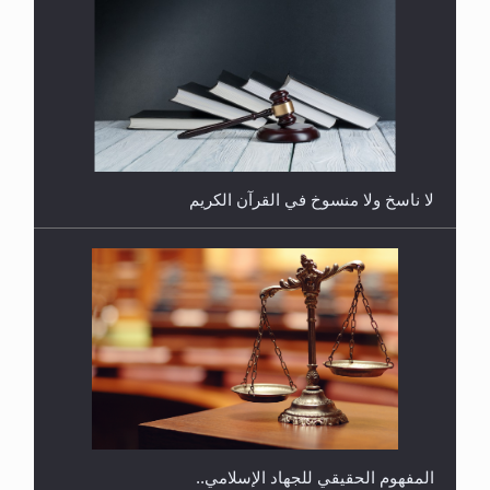
هل يُحسب حول الزكاة وفق السنة الميلادية أو الهجرية؟
لا ناسخ ولا منسوخ في القرآن الكريم
هل يجوز فتح مشروع كوافير نسائي للمحجبات وغير
المحجبات؟
المفهوم الحقيقي للجهاد الإسلامي..