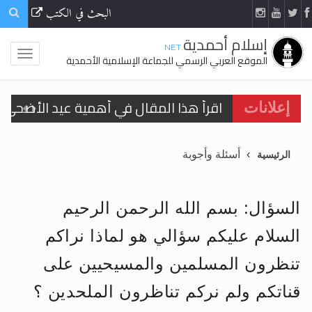
البحث في الكتب
إسلام أحمدية
.NET
الموقع العربي الرسمي للجماعة الإسلامية الأحمدية
اقرأ هذا المقال في أهمية عيد الأضحى و
إعلانات
الحجّ.. دلالات، حِكم، وأهداف >> المزيد
أسئلة وأجوبة
الرئيسية
تعميم هامّ لأفراد الجماعة >> المزيد
تعميم هامّ لأفراد الجماعة >> المزيد
السؤال: بسم الله الرحمن الرحيم
السلام عليكم سؤالي هو لماذا نراكم
تنظرون المسلمين والمسيحيين على
اقرأ هذا الكتاب وتعرّف على حقيقة الإسرا
قناتكم ولم نركم تناظرون الملحدين ؟