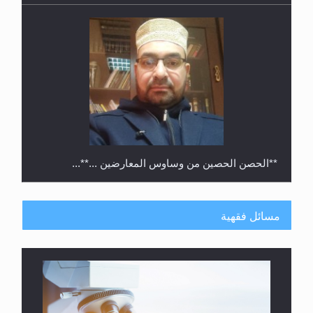
**الحصن الحصين من وساوس المعارضين ...**...
مسائل فقهية