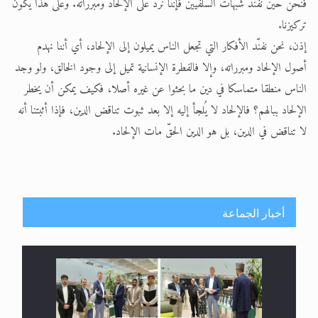
فنحن حين نفنّد شبهات السلفيين فإننا نرد على الإلحاد ومبرراته. وعلى هذا يكون
تركيزنا.
إذن، نحن نفنّد الأفكار التي تجعل الناس يميلون إلى الإلحاد، أي أننا نهدم
أصول الإلحاد ومبرراته، وإلا فالفطرة الإنسانية تميل إلى وجود الخالق، ولو وجد
الناس منطقا متماسكا في دين ما بحثوا عن غيره أصلا، فكيف يمكن أن يخطر
الإلحاد ببالهم؟ فالإلحاد لا يُلجأ إليه إلا بعد ثبوت تناقض الدين، فإذا أثبتنا أنه
لا تناقض في الدين، بل هو الدين الحقّ مات الإلحاد.
أخبار الجماعة