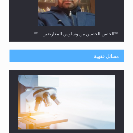
**الحصن الحصين من وساوس المعارضين ...**...
مسائل فقهية
متطلَّبات التّحريك الجديد...