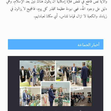
والآية نصٌّ قاطع في نقض فكرة إمكانية أن يكون هناك دين بعد الإسلام. وهي
دليل على وجود الله، فهي نبوءة عظيمة تتجذر كل يوم، فالحجيج لا يزالون في
زيادة، والكعبة لا تزال قياما للناس، أي مكانا لعبادتهم.
أخبار الجماعة