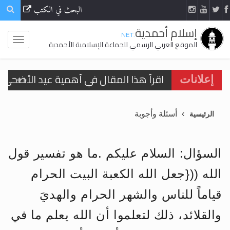
البحث في الكتب
إسلام أحمدية
.NET
الموقع العربي الرسمي للجماعة الإسلامية الأحمدية
اقرأ هذا المقال في أهمية عيد الأضحى و
إعلانات
الحجّ.. دلالات، حِكم، وأهداف >> المزيد
أسئلة وأجوبة
الرئيسية
تعميم هامّ لأفراد الجماعة >> المزيد
تعميم هامّ لأفراد الجماعة >> المزيد
السؤال: السلام عليكم .ما هو تفسير قول
الله (({جعل الله الكعبة البيت الحرام
قياماً للناس والشهر الحرام والهديَ
اقرأ هذا الكتاب وتعرّف على حقيقة الإسرا
والقلائد، ذلك لتعلموا أن الله يعلم ما في