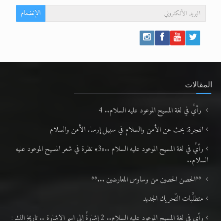
الإنضمام
المقالات
رأيٌ في لغة المسيح الموعود عليه السلام.. 4
الهجرة: بحث عن الأمن والسلام في سبيل إرساء الأمن والسلام
رأيٌ في لغة المسيح الموعود عليه السلام ..«3» نظرة في شعر المسيح الموعود عليه
السلام..
**الحصن الحصين من وساوس المعارضين ...**
متطلَّبات التّحريك الجديد
رأي في لغة المسيح الموعود عليه السلام.. 2 إشارةٌ إلى اسم الإشارة .. تاريخ النشر: