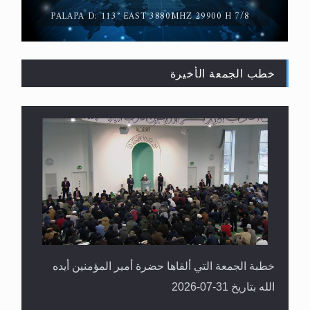
PALAPA D: 113° EAST 3880MHZ 29900 H 7/8
خطب الجمعة الأخيرة
القرآن قاضٍ وحكمٌ على السنة ومهيمنٌ عليها.. ليس
العكس
خطبة الجمعة التي ألقاها حضرة أمير المؤمنين أيده
الله بتاريخ 31-07-2026