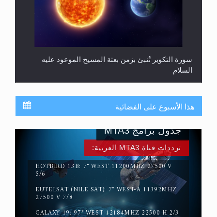
سورة التكوير تُنبئ بزمن بعثة المسيح الموعود عليه
السلام
هذا الأسبوع على الفضائية
جدول برامج MTA3
ترددات قناة MTA3 العربية:
HOTBIRD 13B: 7° WEST 11200MHZ 27500 V
5/6
EUTELSAT (NILE SAT): 7° WEST-A 11392MHZ
حقيقة المسيح الدجال
27500 V 7/8
GALAXY 19: 97° WEST 12184MHZ 22500 H 2/3