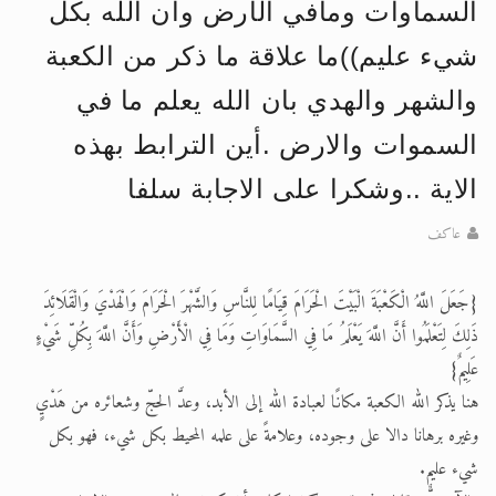
السماوات ومافي الأرض وأن الله بكل
الحجّ.. دلالات، حِكم، وأهداف >> المزيد
شيء عليم))ما علاقة ما ذكر من الكعبة
اقرأ هذا المقال في أهمية عيد الأضحى و
والشهر والهدي بان الله يعلم ما في
السموات والارض .أين الترابط بهذه
الاية ..وشكرا على الاجابة سلفا
عاكف
{جَعَلَ اللَّهُ الْكَعْبَةَ الْبَيْتَ الْحَرَامَ قِيَامًا لِلنَّاسِ وَالشَّهْرَ الْحَرَامَ وَالْهَدْيَ وَالْقَلَائِدَ
ذَلِكَ لِتَعْلَمُوا أَنَّ اللَّهَ يَعْلَمُ مَا فِي السَّمَاوَاتِ وَمَا فِي الْأَرْضِ وَأَنَّ اللَّهَ بِكُلِّ شَيْءٍ
عَلِيمٌ}
هنا يذكر الله الكعبة مكانًا لعبادة الله إلى الأبد، وعدَّ الحجّ وشعائره من هَدْيٍ
وغيره برهانا دالا على وجوده، وعلامةً على علمه المحيط بكل شيء، فهو بكل
شيء عليم.