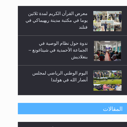
معرض القرآن الكريم لمدة ثلاثين
زيد
يوما في مكتبة مدينة ريهيماكي في
فنلند
ندوة حول نظام الوصية في
الجماعة الأحمدية في شيتاغونغ –
بنغلاديش
اليوم الوطني الرياضي لمجلس
أنصار الله في هولندا
إتمام حفظ القرآن الكريم لثلاثة
المقالات
طلاب من مدرسة الحفظ في غانا