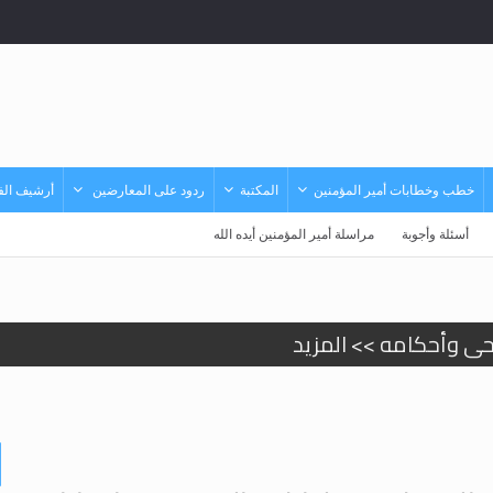
خطب وخطابات أمير المؤمنين
المكتبة
ردود على المعارضين
أرشيف الفي
أسئلة وأجوبة
مراسلة أمير المؤمنين أيده الله
حى وأحكامه >> المزيد
حى وأحكامه >> المزيد
د