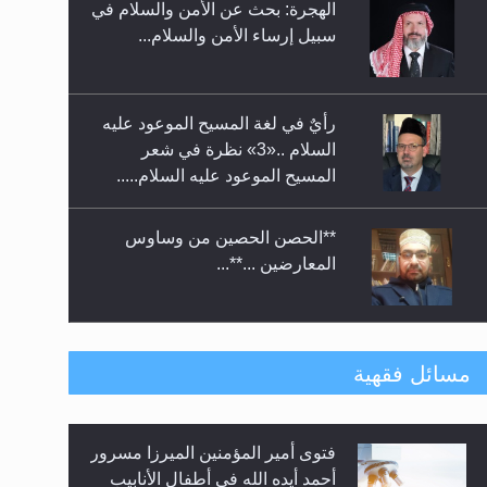
الهجرة: بحث عن الأمن والسلام في
حفل توزيع الشهادات في الجامعة
سبيل إرساء الأمن والسلام...
الأحمدية بنيجيريا لعام 2025
رأيٌ في لغة المسيح الموعود عليه
السلام ..«3» نظرة في شعر
المسيح الموعود عليه السلام.....
**الحصن الحصين من وساوس
المعارضين ...**...
متطلَّبات التّحريك الجديد...
مسائل فقهية
فتوى أمير المؤمنين الميرزا مسرور
رأيٌ في لغة المسيح الموعود عليه
أحمد أيده الله في أطفال الأنابيب