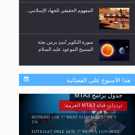
المفهوم الحقيقي للجهاد الإسلامي..
سورة التكوير تُنبئ بزمن بعثة
المسيح الموعود عليه السلام
حقيقة المسيح الدجال
هذا الأسبوع على الفضائية
جدول برامج MTA3
القرآن قاضٍ وحكمٌ على السنة
ترددات قناة MTA3 العربية:
ومهيمنٌ عليها.. ليس العكس
HOTBIRD 13B: 7° WEST 11200MHZ 27500 V
5/6
EUTELSAT (NILE SAT): 7° WEST-A 11392MHZ