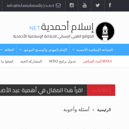
info@islamahmadiyya.net
إسلام أحمدية
.NET
الموقع العربي الرسمي للجماعة الإسلامية الأحمدية
الجماعة الإسلامية الأحمدية
الإمام المهدي والمسيح الموعود
الخلافة
MTA3 البث المباشر
جدول برامج MTA3
المشاركة الحية
اتصلوا بنا
اقرأ هذا المقال في أهمية عيد الأض
إعلانات
اقرأ هذا المقال في أهمية عيد الأض
أسئلة وأجوبة
الرئيسية
الحجّ.. دلالات، حِكم، وأهداف >> المزي
تعميم هامّ لأفراد الجماعة >> المزيد