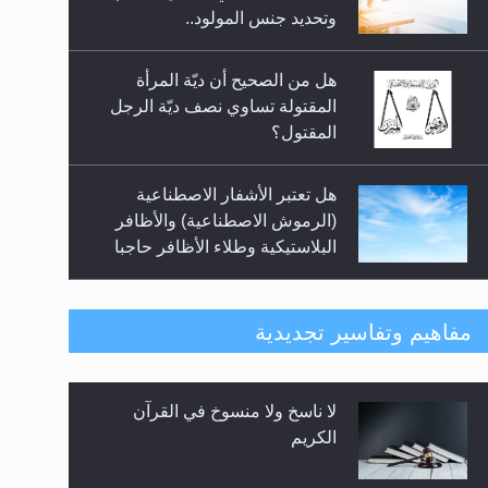
السلام.. 4...
وتحديد جنس المولود..
هل من الصحيح أن ديّة المرأة
المقتولة تساوي نصف ديّة الرجل
المقتول؟
هل تعتبر الأشفار الاصطناعية
(الرموش الاصطناعية) والأظافر
البلاستيكية وطلاء الأظافر حاجبا
للوضوء وهل يُسمح الصلاة بها؟
هل يُحسب حول الزكاة وفق السنة
مفاهيم وتفاسير تجديدية
الميلادية أو الهجرية؟
لا ناسخ ولا منسوخ في القرآن
هل يجوز فتح مشروع كوافير نسائي
الكريم
للمحجبات وغير المحجبات؟