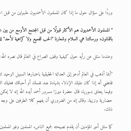
وردًا على سؤال حول ما إذا كان المسلمون الأحمديون مقبولين من قبل المج
" المسلمون الأحمديون هم الأكثر قبولًا من قبل المجتمع الأوسع من بين ج
بالقانون، ورسالتنا هي السلام وشعارنا "الحب للجميع ولا كراهية لأحد" لذ
وعندما سئل عن رأيه حول كيفية وقف الصراع في العالم قال نصره الله:
"أينما أذهب في العالم أدعو إلى العدالة الحقيقية باعتبارها السبيل الوحيد لتع
تقتضي أنه إذا كان عليك الإدلاء بشهادة ضد نفسك أو أحبائك فعليك الق
وفيما يتعلق بسوريا، قال حضرة ميرزا مسرور أحمد أيده الله إنه لا يمكن
حضارية ونزيهة. وقال إنه من الضروري أن يفهم كلا الطرفين على وجه ال
ذلك.
كما سئل أمير المؤمنين أن يقدم نصيحته لجميع الناس، المسلمين وغير المسلمي