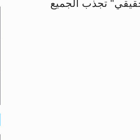
حقيقي" تجذب الجميع
لى حضرة امير المؤمنين أيده الله والمكتب العربي >> الم
 زكريا يطرس وأعداء الإسلام اضغط هنا >> المزيد
إسراء والمعراج >> المزيد
تم النبيين صلى الله عليه وسلم >> المزيد
د