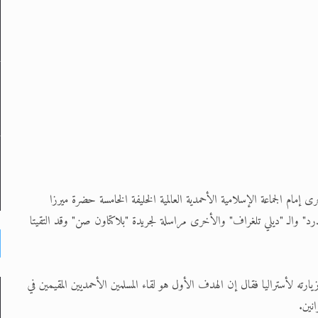
ع الأول من جولته الثانية في أستراليا (أكتوبر 2013)، أجرى إمام الجماعة الإسلامية الأحمدية العالمية الخليفة الخامسة حضرة ميرزا
ندرد" والـ "ديلي تلغراف" والأخرى مراسلة لجريدة "بلاكتاون صن" وقد التقيتا
ته لأستراليا فقال إن الهدف الأول هو لقاء المسلمين الأحمديين المقيمين في
انين.