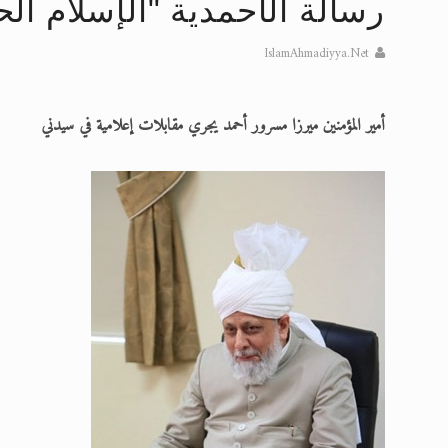
رسالة الأحمدية "الإسلام ال
تعميم هامّ لأفراد الجماعة >> المزيد
IslamAhmadiyya.Net
إعلان هامّ بخصوص الرسائل المرسلة إ
للانتقال إلى كافة الردود على القمص
أمير المؤمنين ميرزا مسرور أحمد يجري مقابلات إعلامية في سيدني
اقرأ هذا الكتاب وتعرّف على حقيقة ال
عرض مصوَّر لأقوال المستشرقين في خا
الحجّ.. دلالات، حِكم، وأهداف >> المزي