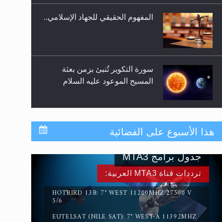
المفهوم الحقيقي للجهاد الإسلامي..
سورة التكوير تُنبئ بزمن بعثة
المسيح الموعود عليه السلام
حقيقة المسيح الدجال
هذا الأسبوع على الفضائية
جدول برامج MTA3
القرآن قاضٍ وحكمٌ على السنة
ترددات قناة MTA3 العربية:
ومهيمنٌ عليها.. ليس العكس
HOTBIRD 13B: 7° WEST 11200MHZ 27500 V
5/6
EUTELSAT (NILE SAT): 7° WEST-A 11392MHZ