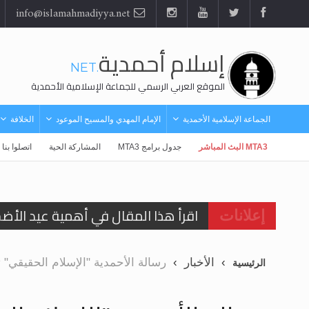
info@islamahmadiyya.net
إسلام أحمدية
.NET
الموقع العربي الرسمي للجماعة الإسلامية الأحمدية
الجماعة الإسلامية الأحمدية
الإمام المهدي والمسيح الموعود
الخلافة
MTA3 البث المباشر
جدول برامج MTA3
المشاركة الحية
اتصلوا بنا
اقرأ هذا المقال في أهمية عيد الأض
إعلانات
اقرأ هذا المقال في أهمية عيد الأض
الأخبار
رسالة الأحمدية "الإسلام الحقيقي" 
الرئيسية
الحجّ.. دلالات، حِكم، وأهداف >> المزي
تعميم هامّ لأفراد الجماعة >> المزيد