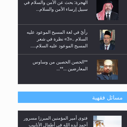
الهجرة: بحث عن الأمن والسلام في
حفل توزيع الشهادات في الجامعة
سبيل إرساء الأمن والسلام...
الأحمدية بنيجيريا لعام 2025
رأيٌ في لغة المسيح الموعود عليه
السلام ..«3» نظرة في شعر
المسيح الموعود عليه السلام.....
**الحصن الحصين من وساوس
المعارضين ...**...
متطلَّبات التّحريك الجديد...
مسائل فقهية
فتوى أمير المؤمنين الميرزا مسرور
رأيٌ في لغة المسيح الموعود عليه
أحمد أيده الله في أطفال الأنابيب