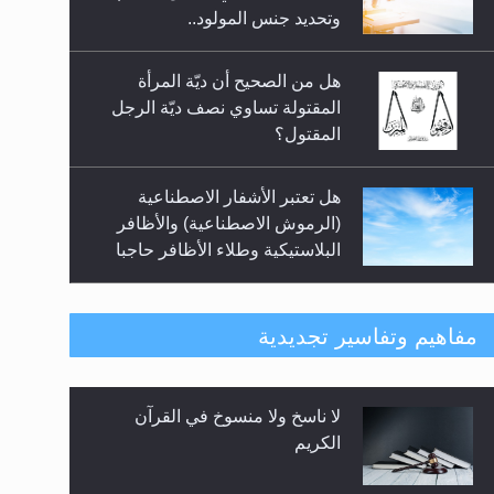
السلام.. 4...
وتحديد جنس المولود..
هل من الصحيح أن ديّة المرأة
المقتولة تساوي نصف ديّة الرجل
المقتول؟
هل تعتبر الأشفار الاصطناعية
(الرموش الاصطناعية) والأظافر
البلاستيكية وطلاء الأظافر حاجبا
للوضوء وهل يُسمح الصلاة بها؟
هل يُحسب حول الزكاة وفق السنة
مفاهيم وتفاسير تجديدية
الميلادية أو الهجرية؟
لا ناسخ ولا منسوخ في القرآن
هل يجوز فتح مشروع كوافير نسائي
الكريم
للمحجبات وغير المحجبات؟