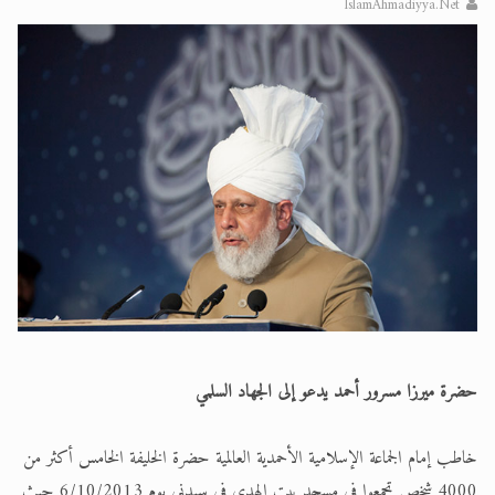
IslamAhmadiyya.Net
الحجّ.. دلالات، حِكم، وأهداف >> المزيد
اقرأ هذا المقال في أهمية عيد الأضحى و
حضرة ميرزا مسرور أحمد يدعو إلى الجهاد السلمي
خاطب إمام الجماعة الإسلامية الأحمدية العالمية حضرة الخليفة الخامس أكثر من
4000 شخص تجمعوا في مسجد بيت الهدى في سيدني يوم 6/10/2013 حيث