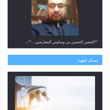
**الحصن الحصين من وساوس المعارضين ...**...
مسائل فقهية
متطلَّبات التّحريك الجديد...