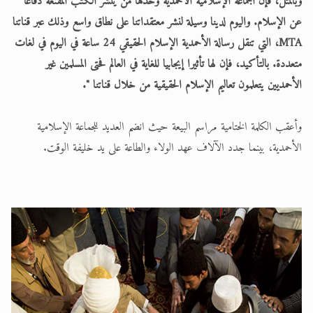
وبالمثل، فإن الجماعة الإسلامية الأحمدية وحدها من ينشر الكتب المقنعة دفاعًا
عن الإسلام. واليوم لدينا وسيلة لنشر معتقداتنا على نطاق واسع وذلك عبر قناتنا
MTA، التي تنقل رسالة الأحمدية الإسلام الحقيقي 24 ساعة في اليوم في لغات
متعددة. بالتأكيد، فإن لها تأثيرا إيجابيا للغاية في العالم فحتى المسلمين غير
الأحمديين يتعلمون تعاليم الإسلام الحقيقية من خلال قناتنا ".
وأعقب الكلمة الختامية مراسم البيعة حيث انضم العديد للجماعة الإسلامية
الأحمدية، بينما جدد الآلاف عهد الولاء والطاعة على يد خليفة الوقت.