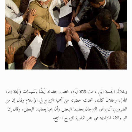
وخلال الجلسة التي دامت ثلاثة أيام، خطب حضرته أيضًا بالسيدات (لجنة إماء
الله)، وخلال كلمته، تحدث حضرته عن أهمية الزواج في الإسلام وقال إن من
الضروري أن يرعى الزوجان بعضهما البعض وأن يحبا بعضهما البعض، وقال إن
البر والثقة المتبادلة هي حجر الزاوية للزواج الناجح.