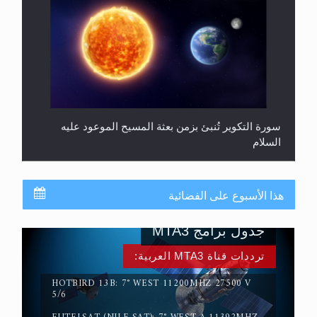
سورة التكوير تُنبئ بزمن بعثة المسيح الموعود عليه
السلام
هذا الأسبوع على الفضائية
جدول برامج MTA3
ترددات قناة MTA3 العربية:
HOTBIRD 13B: 7° WEST 11200MHZ 27500 V
5/6