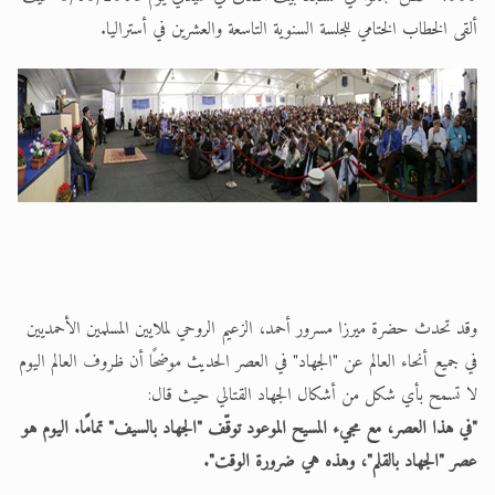
ألقى الخطاب الختامي للجلسة السنوية التاسعة والعشرين في أستراليا.
وقد تحدث حضرة ميرزا مسرور أحمد، الزعيم الروحي لملايين المسلمين الأحمديين
في جميع أنحاء العالم عن "الجهاد" في العصر الحديث موضحًا أن ظروف العالم اليوم
لا تسمح بأي شكل من أشكال الجهاد القتالي حيث قال:
"في هذا العصر، مع مجيء المسيح الموعود توقّف "الجهاد بالسيف" تمامًا. اليوم هو
عصر "الجهاد بالقلم"، وهذه هي ضرورة الوقت".