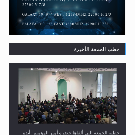
EUTELSAT (NILE SAT): 7° WEST-A 11392MHZ
حقيقة المسيح الدجال
27500 V 7/8
GALAXY 19: 97° WEST 12184MHZ 22500 H 2/3
PALAPA D: 113° EAST 3880MHZ 29900 H 7/8
خطب الجمعة الأخيرة
القرآن قاضٍ وحكمٌ على السنة ومهيمنٌ عليها.. ليس
العكس
خطبة الجمعة التي ألقاها حضرة أمير المؤمنين أيده