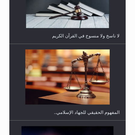
هل يُحسب حول الزكاة وفق السنة الميلادية أو الهجرية؟
لا ناسخ ولا منسوخ في القرآن الكريم
هل يجوز فتح مشروع كوافير نسائي للمحجبات وغير
المحجبات؟
المفهوم الحقيقي للجهاد الإسلامي..