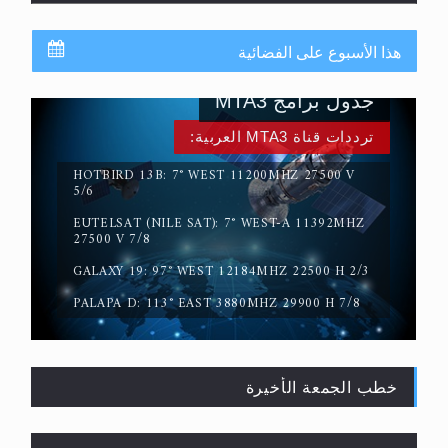
هذا الأسبوع على الفضائية
جدول برامج MTA3
ترددات قناة MTA3 العربية:
HOTBIRD 13B: 7° WEST 11200MHZ 27500 V
5/6
EUTELSAT (NILE SAT): 7° WEST-A 11392MHZ
حقيقة المسيح الدجال
27500 V 7/8
GALAXY 19: 97° WEST 12184MHZ 22500 H 2/3
PALAPA D: 113° EAST 3880MHZ 29900 H 7/8
خطب الجمعة الأخيرة