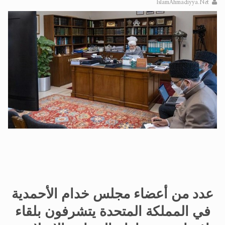
IslamAhmadiyya.Net
الحجّ.. دلالات، حِكم، وأهداف >> المزيد
اقرأ هذا المقال في أهمية عيد الأضحى و
عدد من أعضاء مجلس خدام الأحمدية
في المملكة المتحدة يتشرفون بلقاء