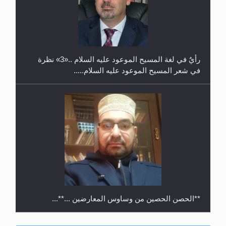
حفل توزيع الشهادات في الجامعة الأحمدية بنيجيريا لعام
2025
رأيٌ في لغة المسيح الموعود عليه السلام ..«3» نظرة
في شعر المسيح الموعود عليه السلام.....
**الحصن الحصين من وساوس المعارضين ...**...