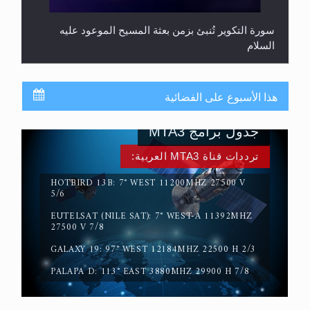
سورة التكوير تُنبئ بزمن بعثة المسيح الموعود عليه
السلام
هذا الأسبوع على الفضائية
جدول برامج MTA3
ترددات قناة MTA3 العربية:
HOTBIRD 13B: 7° WEST 11200MHZ 27500 V
5/6
EUTELSAT (NILE SAT): 7° WEST-A 11392MHZ
حقيقة المسيح الدجال
27500 V 7/8
GALAXY 19: 97° WEST 12184MHZ 22500 H 2/3
PALAPA D: 113° EAST 3880MHZ 29900 H 7/8