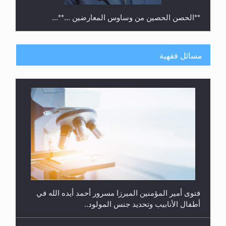
**الحصن الحصين من وساوس المعارضين ...**...
مسائل فقهية
متطلَّبات التّحريك الجديد...
فتوى أمير المؤمنين الميرزا مسرور أحمد أيده الله في
أطفال الأنابيب وتحديد جنس المولود..