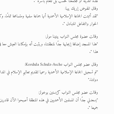
لهذه المدينة أو لمجتمعنا فحسب بل للعالم بأسره ".
وقال المفوض إريك بيبا:
"لقد أثبتت الجماعة الإسلامية الأحمدية أنها جماعة سلمية ومتسامحة تمامً
الحوار والتفاعل المتبادل ".
وقالت عضوة مجلس النواب بيتينا مولر:
"هذا المسجد إضافة إيجابية جدًا لمنطقتنا، ويثبت أنه بإمكاننا العيش معا في
هذا ".
وقال عضو مجلس النواب Kordula Schulz-Asche:
"تم تسجيل الجماعة الإسلامية الأحمدية رسميا لتقديم تعاليم الإسلام في ا
دولتنا."
وقالت عضو مجلس النواب كريستين بوخولز:
"يسعدني جدًا أن المسلمين الأحمديين في هذه المنطقة أصبحوا الآن قادرين
جميعا ".