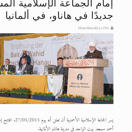
إمام الجماعة الإسلامية الم
تعميم هامّ لأفراد الجماعة >> المزيد
جديدًا في هاناو، في ألمانيا
إعلان هامّ بخصوص الرسائل المرسلة إ
IslamAhmadiyya.Net
للانتقال إلى كافة الردود على القمص
اقرأ هذا الكتاب وتعرّف على حقيقة ال
عرض مصوَّر لأقوال المستشرقين في خا
الحجّ.. دلالات، حِكم، وأهداف >> المزي
يسر الجماعة الإس
أحمد مسجد بيت الواحد في مدينة هاناو الألمانية.