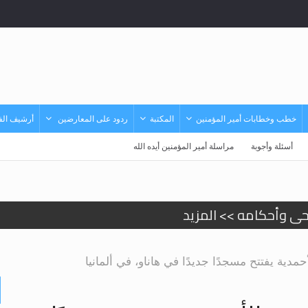
خطب وخطابات أمير المؤمنين
المكتبة
ردود على المعارضين
أرشيف الفي
أسئلة وأجوبة
مراسلة أمير المؤمنين أيده الله
حى وأحكامه >> المزيد
حى وأحكامه >> المزيد
مدية يفتتح مسجدًا جديدًا في هاناو، في ألمانيا
د