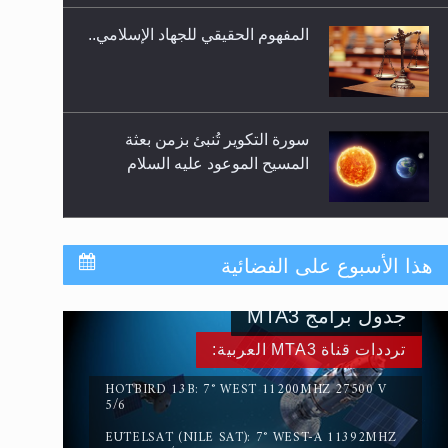
المفهوم الحقيقي للجهاد الإسلامي..
سورة التكوير تُنبئ بزمن بعثة
المسيح الموعود عليه السلام
حقيقة المسيح الدجال
هذا الأسبوع على الفضائية
جدول برامج MTA3
القرآن قاضٍ وحكمٌ على السنة
ترددات قناة MTA3 العربية:
ومهيمنٌ عليها.. ليس العكس
HOTBIRD 13B: 7° WEST 11200MHZ 27500 V
5/6
EUTELSAT (NILE SAT): 7° WEST-A 11392MHZ