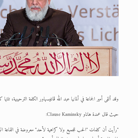
وقد ألقى أمير الجماعة في ألمانيا عبد الله ڤاغيسهاور الكلمة الترحيبية، تلت
حيث قال عمدة هاناو Clause Kaminsky:
"رأيت أن كلمات "الحب للجميع ولا كراهية لأحد" معروضة في القاعة الرئي