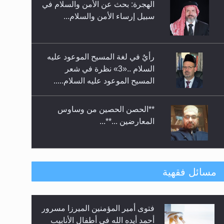
الهجرة: بحث عن الأمن والسلام في
حفل توزيع الشهادات في الجامعة
سبيل إرساء الأمن والسلام...
الأحمدية بنيجيريا لعام 2025
رأيٌ في لغة المسيح الموعود عليه
السلام ..«3» نظرة في شعر
المسيح الموعود عليه السلام.....
**الحصن الحصين من وساوس
المعارضين ...**...
متطلَّبات التّحريك الجديد...
مسائل فقهية
فتوى أمير المؤمنين الميرزا مسرور
رأيٌ في لغة المسيح الموعود عليه
أحمد أيده الله في أطفال الأنابيب