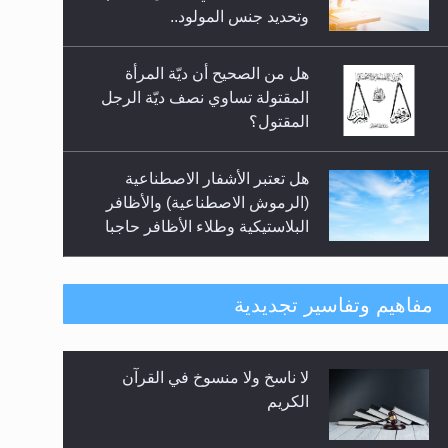
السلام.. 4...
وتحديد جنس المولود..
هل من الصحيح أن ديّة المرأة
المقتولة تساوي نصف ديّة الرجل
المقتول؟
هل تعتبر الأشفار الاصطناعية
(الرموش الاصطناعية) والأظافر
البلاستيكية وطلاء الأظافر حاجبا
للوضوء وهل يُسمح الصلاة بها؟
هل يُحسب حول الزكاة وفق السنة
مفاهيم وتفاسير تجديدية
الميلادية أو الهجرية؟
لا ناسخ ولا منسوخ في القرآن
هل يجوز فتح مشروع كوافير نسائي
الكريم
للمحجبات وغير المحجبات؟