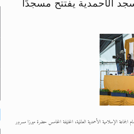
سجد الأحمدية يفتتح مسجدًا
لى حضرة امير المؤمنين أيده الله والمكتب العربي >> الم
 زكريا يطرس وأعداء الإسلام اضغط هنا >> المزيد
إسراء والمعراج >> المزيد
تم النبيين صلى الله عليه وسلم >> المزيد
د
لامية الأحمدية أن تعلن أنه يوم 27/05/2015، افتتح إمام الجماعة الإسلامية الأحمدية العالمية، الخليفة الخامس حضرة ميرزا مسرور