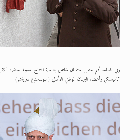
كامينسكي وأعضاء البرلمان الوطني الألماني (البوندستاغ دويتشر)