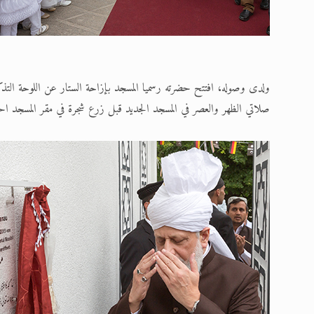
ولدى وصوله، افتتح حضرته رسميا المسجد بإزاحة الستار عن اللوحة التذكار
صلاتي الظهر والعصر في المسجد الجديد قبل زرع شجرة في مقر المسجد احتفال