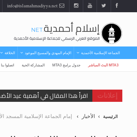
info@islamahmadiyya.net
إسلام أحمدية
.NET
الموقع العربي الرسمي للجماعة الإسلامية الأحمدية
الجماعة الإسلامية الأحمدية
الإمام المهدي والمسيح الموعود
الخلافة
MTA3 البث المباشر
جدول برامج MTA3
المشاركة الحية
اتصلوا بنا
اقرأ هذا المقال في أهمية عيد الأض
إعلانات
اقرأ هذا المقال في أهمية عيد الأض
الأخبار
إمام الجماعة الإسلامية المسجد الأح
الرئيسية
الحجّ.. دلالات، حِكم، وأهداف >> المزي
تعميم هامّ لأفراد الجماعة >> المزيد