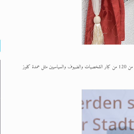
وفي المساء، أقيم حفل استقبال خاص بمناسبة افتتاح المسجد حضره أكثر من 120 من كبار الشخصيات والضيوف والسياسيين مثل عمدة كلوز