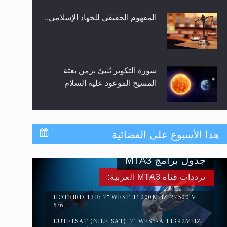
المفهوم الحقيقي للجهاد الإسلامي..
سورة التكوير تُنبئ بزمن بعثة
المسيح الموعود عليه السلام
حقيقة المسيح الدجال
هذا الأسبوع على الفضائية
جدول برامج MTA3
القرآن قاضٍ وحكمٌ على السنة
ترددات قناة MTA3 العربية:
ومهيمنٌ عليها.. ليس العكس
HOTBIRD 13B: 7° WEST 11200MHZ 27500 V
5/6
EUTELSAT (NILE SAT): 7° WEST-A 11392MHZ