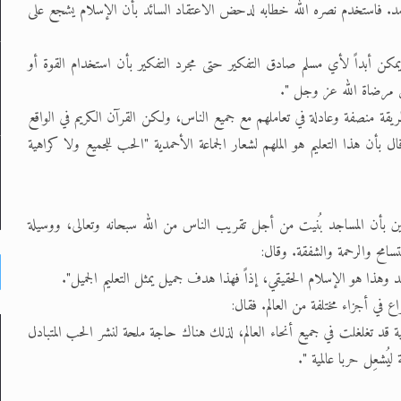
أحمد. فاستخدم نصره الله خطابه لدحض الاعتقاد السائد بأن الإسلام يشجع على
مكن أبداً لأي مسلم صادق التفكير حتى مجرد التفكير بأن استخدام القوة أو
 مرضاة الله عز وجل ".
طريقة منصفة وعادلة في تعاملهم مع جميع الناس، ولكن القرآن الكريم في الواقع
 بأن هذا التعليم هو الملهم لشعار الجماعة الأحمدية "الحب للجميع ولا كراهية
ن بأن المساجد بُنيت من أجل تقريب الناس من الله سبحانه وتعالى، ووسيلة
سامح والرحمة والشفقة. وقال:
وهذا هو الإسلام الحقيقي، إذاً فهذا هدف جميل يمثل التعليم الجميل".
 في أجزاء مختلفة من العالم. فقال:
قد تغلغلت في جميع أنحاء العالم، لذلك هناك حاجة ملحة لنشر الحب المتبادل
يُشعِل حربا عالمية ".