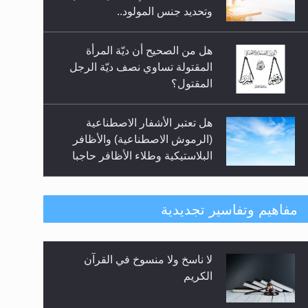
السلام.. 4...
وتحديد جنس المولود..
هل من الصحيح أن ديّة المرأة
المقتولة تساوي نصف ديّة الرجل
المقتول؟
هل تعتبر الأشفار الاصطناعية
(الرموش الاصطناعية) والأظافر
البلاستيكية وطلاء الأظافر حاجبا
للوضوء وهل يُسمح الصلاة بها؟
هل يُحسب حول الزكاة وفق السنة
مفاهيم وتفاسير تجديدية
الميلادية أو الهجرية؟
لا ناسخ ولا منسوخ في القرآن
هل يجوز فتح مشروع كوافير نسائي
الكريم
للمحجبات وغير المحجبات؟