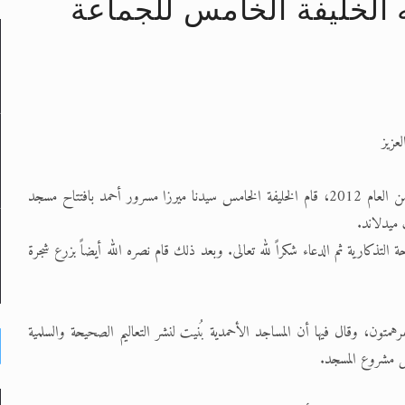
 الخليفة الخامس للجماعة
لى حضرة امير المؤمنين أيده الله والمكتب العربي >> الم
 زكريا يطرس وأعداء الإسلام اضغط هنا >> المزيد
عزيز
إسراء والمعراج >> المزيد
تم النبيين صلى الله عليه وسلم >> المزيد
يسر الجماعة الإسلامية الأحمدية أن تعلن أنه في الـ 17 من مارس/آذار من العام 2012، قام الخليفة الخامس سيدنا ميرزا مسرور أحمد بافتتاح مسجد
ميدلاند.
د
 التذكارية ثم الدعاء شكراً لله تعالى. وبعد ذلك قام نصره الله أيضاً بزرع شجرة
رهمتون، وقال فيها أن المساجد الأحمدية بُنيت لنشر التعاليم الصحيحة والسلمية
يل مشروع المسجد.