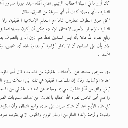
كان أبرز ما في الليلة الخطاب الرئيسي الذي ألقاه سيدنا ميرزا مسرور 
التطرف بأي وسيلة كانت أو أي طريقة من الطرق. وقال:
"كل طرق التطرف تتعارض تماما مع التعاليم الإسلامية الحقيقية، ولا ي
التطرف لإجبار الآخرين لاعتناق الإسلام يمكن أن يكون وسيلة لتحقيق
وتابع نصره الله قائلا بأنه ليس المسلمين فقط هم الذين أمروا بالتصرف ب
علمنا بأن على المسلمين أن لا يحملوا كراهية أو عداوة تجاه أي شخص. وقال
لأحد ’.
وفي معرض حديثه عن الأهداف الحقيقية من المساجد، قال أمير المؤمني
لخدمة الإنسانية. وقال إن المساجد الحقيقية هي تلك التي امتلأت بروح الت
"إنني واثق من أنكم تتفقون معي بما وصفته عن الهدف الحقيقي من المسجد 
واختتم أمير المؤمنين نصره الله خطابه بالحديث عن تصاعد مستويات الصراع
"في هذه الأيام نجد أن هناك صراعا على مدى واسع النطاق وأن الكراهية 
والمودة والرحمة لإنقاذ العالم من الدمار المروع والمخيف الذي يقترب بسرعة ل