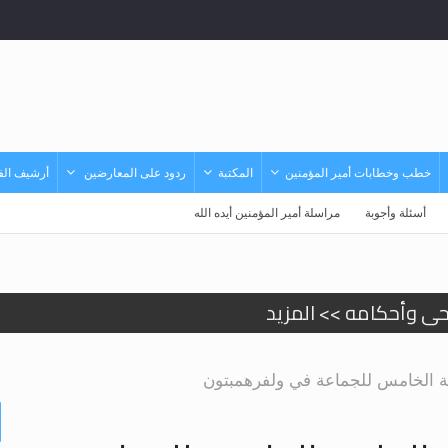
خطب وخطابات أمير المؤمنين
المكتبة
ردود على المعارضين
أرشيف الفي
أسئلة وأجوبة
مراسلة أمير المؤمنين أيده الله
حى وأحكامه >> المزيد
حى وأحكامه >> المزيد
فة الخامس للجماعة في ولفرهمبتون
د