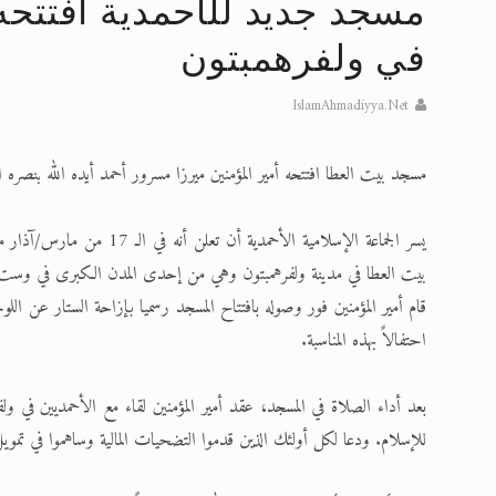
مسجد جديد للأحمدية افتتحه
تعميم هامّ لأفراد الجماعة >> المزيد
في ولفرهمبتون
إعلان هامّ بخصوص الرسائل المرسلة إ
IslamAhmadiyya.Net
للانتقال إلى كافة الردود على القمص
مسجد بيت العطا افتتحه أمير المؤمنين ميرزا مسرور أحمد أيده الله بنصره ال
اقرأ هذا الكتاب وتعرّف على حقيقة ال
عرض مصوَّر لأقوال المستشرقين في خا
بيت العطا في مدينة ولفرهمبتون وهي من إحدى المدن الكبرى في وست 
الحجّ.. دلالات، حِكم، وأهداف >> المزي
قام أمير المؤمنين فور وصوله بافتتاح المسجد رسميا بإزاحة الستار عن اللوحة
احتفالاً بهذه المناسبة.
بعد أداء الصلاة في المسجد، عقد أمير المؤمنين لقاء مع الأحمديين في ولف
للإسلام. ودعا لكل أولئك الذين قدموا التضحيات المالية وساهموا في تمو