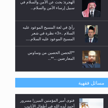
الهجرة: بحث عن الأمن والسلام في
حفل توزيع الشهادات في الجامعة
سبيل إرساء الأمن والسلام...
الأحمدية بنيجيريا لعام 2025
رأيٌ في لغة المسيح الموعود عليه
السلام ..«3» نظرة في شعر
المسيح الموعود عليه السلام.....
**الحصن الحصين من وساوس
المعارضين ...**...
متطلَّبات التّحريك الجديد...
مسائل فقهية
فتوى أمير المؤمنين الميرزا مسرور
رأيٌ في لغة المسيح الموعود عليه
أحمد أيده الله في أطفال الأنابيب