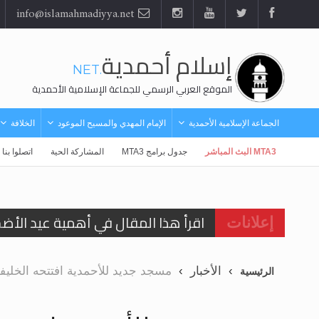
info@islamahmadiyya.net
إسلام أحمدية
.NET
الموقع العربي الرسمي للجماعة الإسلامية الأحمدية
الجماعة الإسلامية الأحمدية
الإمام المهدي والمسيح الموعود
الخلافة
MTA3 البث المباشر
جدول برامج MTA3
المشاركة الحية
اتصلوا بنا
اقرأ هذا المقال في أهمية عيد الأض
إعلانات
اقرأ هذا المقال في أهمية عيد الأض
الأخبار
مسجد جديد للأحمدية افتتحه الخلي
الرئيسية
الحجّ.. دلالات، حِكم، وأهداف >> المزي
تعميم هامّ لأفراد الجماعة >> المزيد