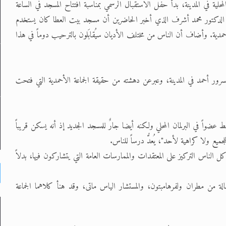
حلية في المدينة، بدأ حفل الاستقبال الرسمي بمناسبة افتتاح المسجد في الساعة
لي، الدكتور محمد أشرف الذي أخبر الحاضرين أن مسجد بيت العطا كان يستخدم
حمدية. وأضاف أن الناس من مختلف الأديان سيُقابَلون بالترحيب دوماً في هذا
سرور أحمد في المدينة، وعبرعن دهشته من حقيقة الجماعة الأحمدية التي فتحت
اً في البرلمان المحلي ولكنه أيضا جارٌ للمسجد الجديد إذ أنه يسكن قريباً
ميع ولا كراهية لأحد"، يُعدُّ درساً للناس.
ناس التركيز على المعتقدات والممارسات العامة التي يتشاركون فيها، بدلاً
 مطران ولفرهامبتون، والمستشار الياس ماتى، وقد هنأ كلاهما الجماعة