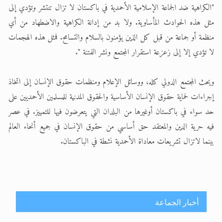
"الكراهية ضد الجماعة الإسلامية الأحمدية في باكستان لا تزال تنتشر وتؤدي إلى
مثل هذه الحوادث المأساوية. ولا بد من إدانة الكراهية والاضطهاد من أي
منظمة أو جماعة من قبل كل الذين يؤمنون بالسلام والتسامح. فمثل هذه الهجمات
لا تؤدي إلا إلى زعزعة استقرار المجتمع ونشر الفتنة ".
ويحث المجتمع الدولي كله، ووسائل الإعلام ومنظمات حقوق الإنسان إلى اتخاذ
إجراءات لحماية حقوق الإنسان الأساسية والحقوق المدنية للمسلمين الأحمديين على
حد سواء في باكستان أوغيرها من البلدان التي يتعرضون فيها للتمييز. في عصر
فيه حرية الدين والمعتقد حق أساسي من حقوق الإنسان في جميع أنحاء العالم
بينما لاتزال تشريعات معاداة الأحمدية نشطة في الباكستان.
أخبار الجماعة