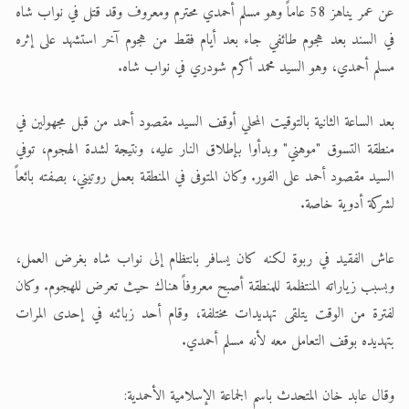
عن عمر يناهز 58 عاماً وهو مسلم أحمدي محترم ومعروف وقد قتل في نواب شاه
الحجّ.. دلالات، حِكم، وأهداف >> المزيد
في السند بعد هجوم طائفي جاء بعد أيام فقط من هجوم آخر استشهد على إثره
مسلم أحمدي، وهو السيد محمد أكرم شودري في نواب شاه.
اقرأ هذا المقال في أهمية عيد الأضحى و
بعد الساعة الثانية بالتوقيت المحلي أوقف السيد مقصود أحمد من قبل مجهولين في
منطقة التسوق "موهني" وبدأوا بإطلاق النار عليه، ونتيجة لشدة الهجوم، توفي
السيد مقصود أحمد على الفور. وكان المتوفى في المنطقة بعمل روتيني، بصفته بائعاً
لشركة أدوية خاصة.
عاش الفقيد في ربوة لكنه كان يسافر بانتظام إلى نواب شاه بغرض العمل،
وبسبب زياراته المنتظمة للمنطقة أصبح معروفاً هناك حيث تعرض للهجوم. وكان
لفترة من الوقت يتلقى تهديدات مختلفة، وقام أحد زبائنه في إحدى المرات
بتهديده بوقف التعامل معه لأنه مسلم أحمدي.
وقال عابد خان المتحدث باسم الجماعة الإسلامية الأحمدية: