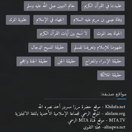
عقيدتنا في القرآن الكريم
خاتم النبيين صلى الله عليه وسلم
وفاة عيسى بن مريم عليه السلام
الجهاد في الإسلام
عقوبة المرتد
الحياة بعد الموت
لا نسخ بين آيات القرآن الكريم
مفهومنا للإسلام وتعريفنا للمسلم
حقيقة المسيح الدجال
حقيقة الإسراء والمعراج
حقيقة الجن
حقيقة الجنة والجحيم
حقيقة الملائكة
مواقع صديقة:
Khilafa.net - موقع حضرة مرزا مسرور أحمد نصره الله
alislam.org - الموقع الرسمي للجماعة الإسلامية الأحمدية باللغة الانجليزية
MTA.TV - موقع قناة MTA الرسمي
altaqwa.net- مجلة التقوى