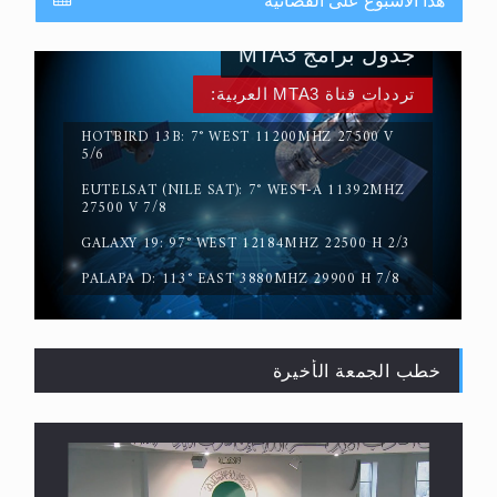
هذا الأسبوع على الفضائية
جدول برامج MTA3
ترددات قناة MTA3 العربية:
HOTBIRD 13B: 7° WEST 11200MHZ 27500 V
5/6
EUTELSAT (NILE SAT): 7° WEST-A 11392MHZ
حقيقة المسيح الدجال
27500 V 7/8
GALAXY 19: 97° WEST 12184MHZ 22500 H 2/3
PALAPA D: 113° EAST 3880MHZ 29900 H 7/8
خطب الجمعة الأخيرة
القرآن قاضٍ وحكمٌ على السنة ومهيمنٌ عليها.. ليس