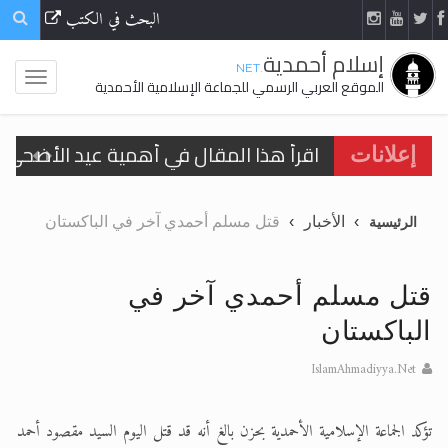
البحث في الكتب
إسلام أحمدية
.NET
الموقع العربي الرسمي للجماعة الإسلامية الأحمدية
اقرأ هذا المقال في أهمية عيد الأضحى و
إعلانات
الحجّ.. دلالات، حِكم، وأهداف >> المزيد
الأخبار
قتل مسلم أحمدي آخر في الباكستان
الرئيسية
تعميم هامّ لأفراد الجماعة >> المزيد
تعميم هامّ لأفراد الجماعة >> المزيد
قتل مسلم أحمدي آخر في
الباكستان
IslamAhmadiyya.Net
اقرأ هذا الكتاب وتعرّف على حقيقة الإسرا
تؤكد الجماعة الإسلامية الأحمدية بحزن بالغ أنه قد قتل اليوم السيد مقصود أحمد