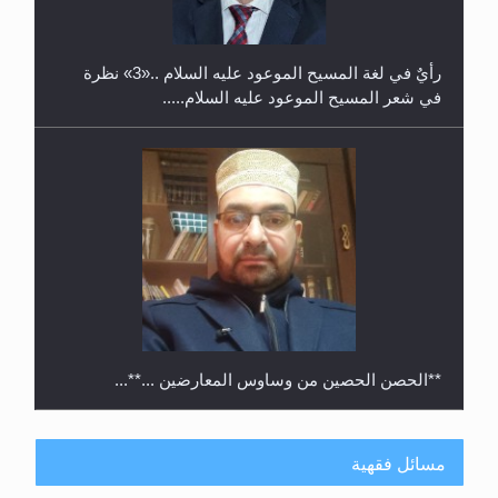
رأيٌ في لغة المسيح الموعود عليه السلام ..«3» نظرة
في شعر المسيح الموعود عليه السلام.....
**الحصن الحصين من وساوس المعارضين ...**...
مسائل فقهية