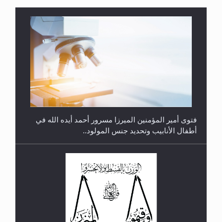
متطلَّبات التّحريك الجديد...
فتوى أمير المؤمنين الميرزا مسرور أحمد أيده الله في
أطفال الأنابيب وتحديد جنس المولود..
رأيٌ في لغة المسيح الموعود عليه السلام.. 4...