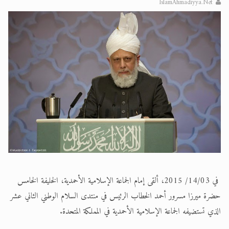
IslamAhmadiyya.Net
الحجّ.. دلالات، حِكم، وأهداف >> المزيد
اقرأ هذا المقال في أهمية عيد الأضحى و
في 14/03/ 2015، ألقى إمام الجماعة الإسلامية الأحمدية، الخليفة الخامس
حضرة ميرزا مسرور أحمد الخطاب الرئيس في منتدى السلام الوطني الثاني عشر
الذي تستضيفه الجماعة الإسلامية الأحمدية في المملكة المتحدة.