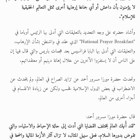
لا يؤمنون بأن داعش أو أي جماعة إرهابية أخرى تمثل التعاليم الحقيقية
للإسلام".
وأشاد حضرته على وجه التحديد بالتعليقات التي أدلى بها الرئيس أوباما في
"National Prayer Breakfast" الذي عقد في واشنطن بشأن الإرهاب،
والتعليقات التي أدلى بها البابا فرانسيس بعد هجمات باريس والتي قال فيها إن
على الناس أن لا يستفزوا الآخرين من خلال إهانة دينهم أو معتقداتهم.
وتحدث حضرة ميرزا مسرور أحمد عن تزايد الصراع في العالم. ولم يتحدث عن
الاضطراب في بعض الدول الإسلامية فحسب ولكن عن زيادة الانقسام في
أجزاء أخرى من العالم.
قال حضرة ميرزا مسرور أحمد:
"لقد أُنهك العالم بمختلف القضايا التي أدت إلى حالة الإحباط والاستياء، والتي
تقوض بدورها السلام. فعلى سبيل المثال، لا تزال آثار الأزمة المالية واضحة في