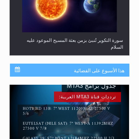
سورة التكوير تُنبئ بزمن بعثة المسيح الموعود عليه
السلام
هذا الأسبوع على الفضائية
جدول برامج MTA3
ترددات قناة MTA3 العربية:
HOTBIRD 13B: 7° WEST 11200MHZ 27500 V
5/6
حقيقة المسيح الدجال
EUTELSAT (NILE SAT): 7° WEST-A 11392MHZ
27500 V 7/8
GALAXY 19: 97° WEST 12184MHZ 22500 H 2/3