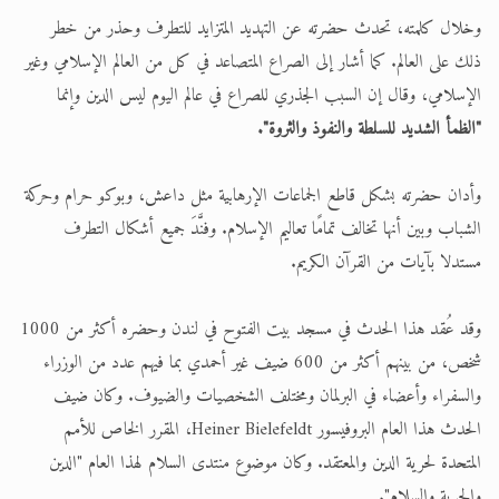
وخلال كلمته، تحدث حضرته عن التهديد المتزايد للتطرف وحذر من خطر
ذلك على العالم. كما أشار إلى الصراع المتصاعد في كل من العالم الإسلامي وغير
الإسلامي، وقال إن السبب الجذري للصراع في عالم اليوم ليس الدين وإنما
"الظمأ الشديد للسلطة والنفوذ والثروة".
وأدان حضرته بشكل قاطع الجماعات الإرهابية مثل داعش، وبوكو حرام وحركة
الشباب وبين أنها تخالف تمامًا تعاليم الإسلام. وفنَّدَ جميع أشكال التطرف
مستدلا بآيات من القرآن الكريم.
وقد عُقد هذا الحدث في مسجد بيت الفتوح في لندن وحضره أكثر من 1000
شخص، من بينهم أكثر من 600 ضيف غير أحمدي بما فيهم عدد من الوزراء
والسفراء وأعضاء في البرلمان ومختلف الشخصيات والضيوف. وكان ضيف
الحدث هذا العام البروفيسور Heiner Bielefeldt، المقرر الخاص للأمم
المتحدة لحرية الدين والمعتقد. وكان موضوع منتدى السلام لهذا العام "الدين
والحرية والسلام".