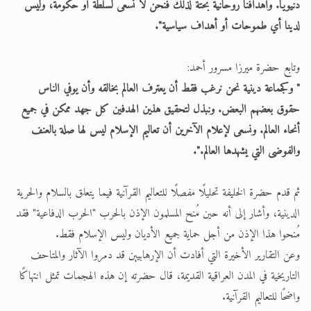
دنيويًا. وأهدافنا روحانية بحتة لذلك فنحن لا نسعى لسلطة أو حكومة، وليس
لدينا أي طموحات أو أهداف سياسية".
وتابع حضرة ميرزا مسرور أحمد:
" وكجماعة دينية نحن نرغب فقط أن يعترف العالم بخالقه وأن يوفي الناس
حقوق بعضهم البعض. ونبذل لتحقيق هذين الهدفين كل جهد ممكن في جميع
أنحاء العالم. ونسعى لإعلام الآخرين أن تعاليم الإسلام ليس لها صلة بالعنف
والفوضى التي يشهدها العالم.".
ثم قدم حضرة الخليفة تحليلًا مفصلًا للتعاليم القرآنية فيما يتعلق بالسلام والحرية
الدينية، وأشار إلى أنه حين مُنح المسلمون الإذن بالحرب "الحرب الدفاعية" فقد
مُنحوا هذا الإذن من أجل حماية جميع الأديان وليس الإسلام فقط.
وعن التقارير الأخيرة التي أفادت أن الإرهابيين قد دمروا الآثار والمتاحف
التاريخية في المدن العراقية القديمة، قال حضرته إن هذه الهجمات تمثل انتهاكًا
واضحًا للتعاليم القرآنية.