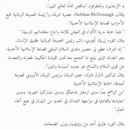
به الإرهابيون والمتطرفون "مناقض تمامًا لتعاليم الدين".
وقالت Siobhan McDonuagh، عضوة البرلمان و"رئيسة المجموعة البرلمانية لجميع
الأحزاب للجماعة الإسلامية الأحمدية":
" علينا حماية حرية الأفراد في العيش بكرامة واتباع معتقداتهم الدينية."
وقال اللورد إيريك أيفبري، نائب رئيس المجموعة البرلمانية لحقوق الإنسان:
" إنه لشرف عظيم لي حضور منتدى السلام الوطني للجماعة الإسلامية الأحمدية،
وهو الحدث الذي يتيح لنا التجمع معا تحت القيادة الحكيمة لحضرته والتحدث
عن قوى السلام والتسامح عبر حدود السياسة والدين".
وقال الدكتور تشارلز تانوك، عضو البرلمان ورئيس البرلمان الأوروبي لمجموعة
أصدقاء الجماعة الإسلامية الأحمدية:
"من الواضح جدًا مدى ازدهار جماعتكم، ومدى مشاركتها الخيرية، ومدى
اجتهادها وشجاعتها في مواجهة الشدائد في العديد من البلدان في جميع أنحاء
العالم."
وقال اللورد طارق أحمد من ويمبلدون ووزير المجتمعات: