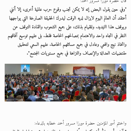
قال حضرة ميرزا مسرور أحمد:
"وفي حين يقول البعض إنه لا يمكن تجنب وقوع حرب عالمية أخرى، إلا أنني
أعتقد أن العالم اليوم لايزال لديه الوقت ليدرك الحقيقة الصارخة التي يواجهها
ويوقف هذا التهديد. وللقيام بذلك، على جميع الشعوب والقادة التوقف عن
النظر في اتجاه واحد والاهتمام بمصالحهم الخاصة فقط. بل عليهم توسيع آفاقهم
واتخاذ نهج واقعي وعادل في جميع مسائلهم الخاصة. عليهم السعي لتحقيق
مقتضيات العدالة والإنصاف والنزاهة في جميع مستويات المجتمع".
واختتم أمير المؤمنين حضرة ميرزا مسرور أحمد خطابه بالدعاء: