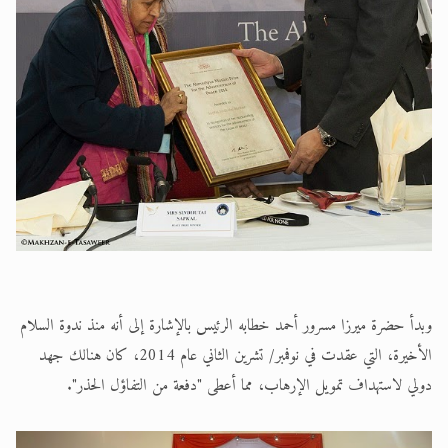
وبدأ حضرة ميرزا مسرور أحمد خطابه الرئيس بالإشارة إلى أنه منذ ندوة السلام
الأخيرة، التي عقدت في نوفمبر/ تشرين الثاني عام 2014، كان هنالك جهد
دولي لاستهداف تمويل الإرهاب، مما أعطى "دفعة من التفاؤل الحذر".