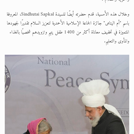
وخلال هذه الأمسية، قدم حضرته أيضًا للسيدة Sindhutai Sapkal، المعروفة
باسم "أم اليتامى" جائزة الجماعة الإسلامية الأحمدية لتعزيز السلام تقديرًا لجهودها
المتميزة في تخفيف معاناة أكثر من 1400 طفل يتيم وتزويدهم شخصيًا بالغذاء
والمأوى والتعليم.