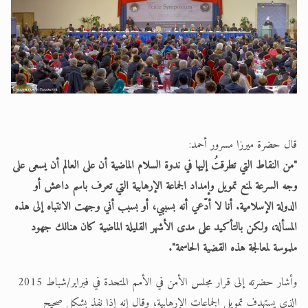
قال حضرة ميرزا مسرور أحمد:
"من النقاط التي تطرقتُ إليها في ندوة السلام الماضية أن على العالم أن يسعى على
وجه السرعة لمنع تمويل وإمداد الجماعة الإرهابية التي تعرف باسم داعش أو
الدولة الإسلامية. أنا لا أدّعي أنه بسببي، أو بسبب أني وجهت الانتباه إلى هذه
المسألة، ولكن بالتأكيد على مدى الأشهر القليلة الماضية كان هنالك جهود
ملموسة لمعالجة هذه القضية الحاسمة".
وأشار حضرته إلى قرار مجلس الأمن في الأمم المتحدة في فبراير/شباط 2015
الذي يستهدف تمويل الجماعات الإرهابية، وقال إنه إذا نفذ بشكل صحيح