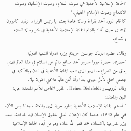
"الجماعة الإسلامية الأحمدية هي صوت السلام، وصوت الإنسانية، وصوت
الاندماج وصوت الإسلام الحقيقي."
كما قام اللورد أحمد بقراءة رسالة خاصة بعث بها رئيس الوزراء، ديفيد كاميرون
للمنتدى حيث أشاد بالتزام الجماعة الإسلامية الأحمدية في نشر رسالة السلام
والتسامح.
وقالت عضوة البرلمان جوستين جريننغ وزيرة الدولة للتنمية الدولية:
"حضرته، حضرة ميرزا مسرور أحمد مدافع دائم عن السلام في هذا العالم الذي
يعاني من الصراع... الدور الذي تلعبه الجماعة الأحمدية في لندن وبالتأكيد في
مجتمعي المحلي لأمرٌ حيوي جدًا وأنا أثمن عاليًا علاقتي القوية بها".
وقال البروفيسور Heiner Bielefeldt ، المقرر الخاص للأمم المتحدة لحرية
الدين والمعتقد:
" تساهم الجماعة الإسلامية الأحمدية بتطوير حرية الدين والمعتقد. وهذا ليس الآن.
ففي عام 1948، عندما كان الإعلان العالمي لحقوق الإنسان قيد المناقشة، صعد
وزير خارجية باكستان، محمد ظفر الله خان، وهو من أبناء الجماعة الإسلامية