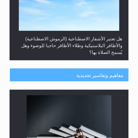
هل تعتبر الأشفار الاصطناعية (الرموش الاصطناعية)
والأظافر البلاستيكية وطلاء الأظافر حاجبا للوضوء وهل
يُسمح الصلاة بها؟
مفاهيم وتفاسير تجديدية
هل يُحسب حول الزكاة وفق السنة الميلادية أو الهجرية؟