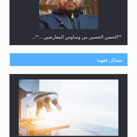
**الحصن الحصين من وساوس المعارضين ...**...
مسائل فقهية
متطلَّبات التّحريك الجديد...
فتوى أمير المؤمنين الميرزا مسرور أحمد أيده الله في