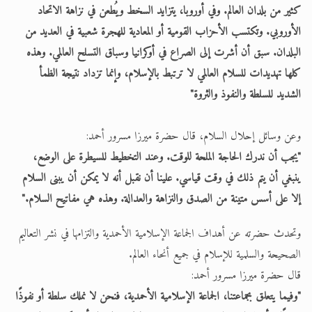
كثير من بلدان العالم. وفي أوروبا، يتزايد السخط ويُطعن في نزاهة الاتحاد
الأوروبي. وتكتسب الأحزاب القومية أو المعادية للهجرة شعبية في العديد من
البلدان. سبق أن أشرت إلى الصراع في أوكرانيا وسباق التسلح العالمي. وهذه
كلها تهديدات للسلام العالمي لا ترتبط بالإسلام، وإنما تزداد نتيجة الظمأ
الشديد للسلطة والنفوذ والثروة"
وعن وسائل إحلال السلام، قال حضرة ميرزا مسرور أحمد:
"يجب أن ندرك الحاجة الملحة للوقت. وعند التخطيط للسيطرة على الوضع،
ينبغي أن يتم ذلك في وقت قياسي. علينا أن نقبل أنه لا يمكن أن يبنى السلام
إلا على أسس متينة من الصدق والنزاهة والعدالة. وهذه هي مفاتيح السلام."
وتحدث حضرته عن أهداف الجماعة الإسلامية الأحمدية والتزامها في نشر التعاليم
الصحيحة والسلمية للإسلام في جميع أنحاء العالم.
قال حضرة ميرزا مسرور أحمد:
"وفيما يتعلق بجماعتنا، الجماعة الإسلامية الأحمدية، فنحن لا نملك سلطة أو نفوذًا