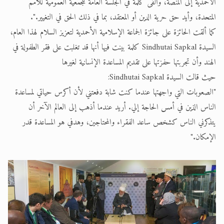
الأحمدية إلى المنصة، وألقى كلمة في الجلسة العامة للجمعية العمومية للأمم
المتحدة، وأيد حق حرية الدين أو المعتقد، بما في ذلك الحق في التغيير.".
كما ألقت الحائزة على جائزة الجماعة الإسلامية الأحمدية لتعزيز السلام لهذا العام،
السيدة Sindhutai Sapkal كلمة بينت فيها أنها قد تغلبت على فقر الطفولة في
الهند وأن تجربتها حفزتها على تقديم المساعدة الإنسانية لغيرها
حيث قالت السيدة Sindhutai Sapkal:
"الصعوبات التي واجهتها عندما كنت شابة دفعتني لأن أكرس حياتي لمساعدة
الناس الذين في أمس الحاجة إلي. أريد عندما أذهب إلى العالم الآخر أن
يتذكرني الناس كشخص ساعد الفقراء والمحتاجين، وهدفي هو المساعدة قدر
الإمكان."