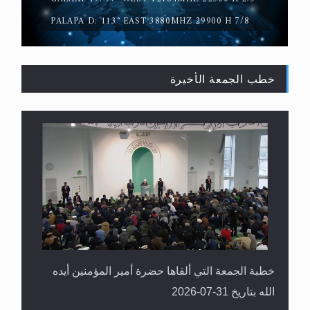
PALAPA D: 113° EAST 3880MHZ 29900 H 7/8
خطب الجمعة الأخيرة
القرآن قاضٍ وحكمٌ على السنة ومهيمنٌ عليها.. ليس
العكس
خطبة الجمعة التي ألقاها حضرة أمير المؤمنين أيده
الله بتاريخ 31-07-2026