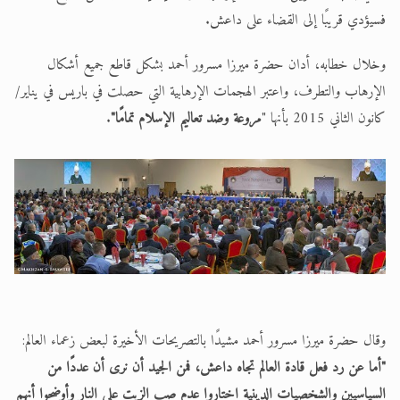
فسيؤدي قريبًا إلى القضاء على داعش.
وخلال خطابه، أدان حضرة ميرزا مسرور أحمد بشكل قاطع جميع أشكال
الإرهاب والتطرف، واعتبر الهجمات الإرهابية التي حصلت في باريس في يناير/
كانون الثاني 2015 بأنها "
مروعة وضد تعاليم الإسلام تمامًا"
.
وقال حضرة ميرزا مسرور أحمد مشيدًا بالتصريحات الأخيرة لبعض زعماء العالم:
"أما عن رد فعل قادة العالم تجاه داعش، فمن الجيد أن نرى أن عددًا من
السياسيين والشخصيات الدينية اختاروا عدم صب الزيت على النار وأوضحوا أنهم