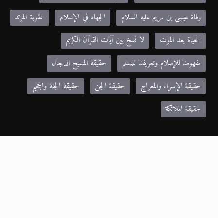
وفاة عيسى بن مريم عليه السلام
الجهاد في الإسلام
عقوبة المرتد
الحياة بعد الموت
لا نسخ بين آيات القرآن الكريم
مفهومنا للإسلام وتعريفنا للمسلم
حقيقة المسيح الدجال
حقيقة الإسراء والمعراج
حقيقة الجن
حقيقة الجنة والجحيم
حقيقة الملائكة
مواقع صديقة:
Khilafa.net - موقع حضرة مرزا مسرور أحمد نصره الله
alislam.org - الموقع الرسمي للجماعة الإسلامية الأحمدية باللغة الانجليزية
MTA.TV - موقع قناة MTA الرسمي
altaqwa.net- مجلة التقوى
zadulmuslima.net - مجلة زاد المسلمة