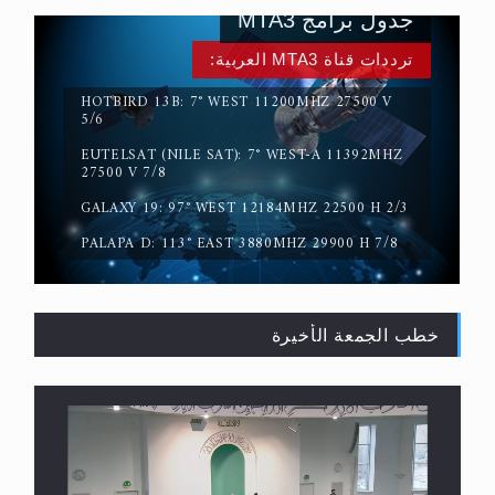
جدول برامج MTA3
ترددات قناة MTA3 العربية:
HOTBIRD 13B: 7° WEST 11200MHZ 27500 V
5/6
EUTELSAT (NILE SAT): 7° WEST-A 11392MHZ
سورة التكوير تُنبئ بزمن بعثة المسيح الموعود عليه
27500 V 7/8
السلام
GALAXY 19: 97° WEST 12184MHZ 22500 H 2/3
PALAPA D: 113° EAST 3880MHZ 29900 H 7/8
خطب الجمعة الأخيرة
حقيقة المسيح الدجال