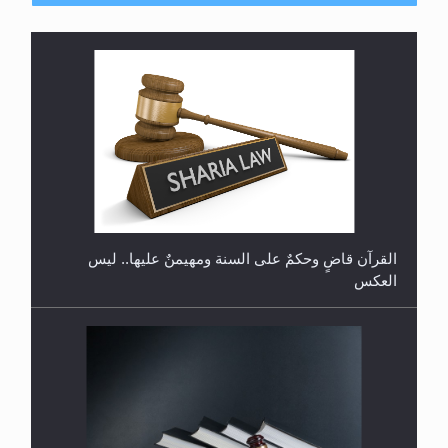
هل تعتبر الأشفار الاصطناعية (الرموش الاصطناعية)
والأظافر البلاستيكية وطلاء الأظافر حاجبا للوضوء وهل
يُسمح الصلاة بها؟
القرآن قاضٍ وحكمٌ على السنة ومهيمنٌ عليها.. ليس
العكس