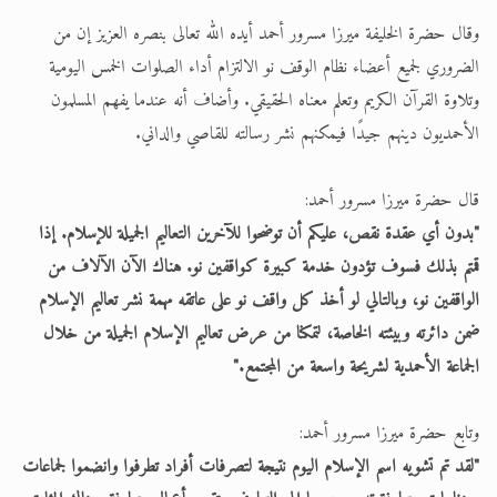
وقال حضرة الخليفة ميرزا مسرور أحمد أيده الله تعالى بنصره العزيز إن من
الضروري لجميع أعضاء نظام الوقف نو الالتزام أداء الصلوات الخمس اليومية
وتلاوة القرآن الكريم وتعلم معناه الحقيقي. وأضاف أنه عندما يفهم المسلمون
الأحمديون دينهم جيدًا فيمكنهم نشر رسالته للقاصي والداني.
قال حضرة ميرزا مسرور أحمد:
"بدون أي عقدة نقص، عليكم أن توضحوا للآخرين التعاليم الجميلة للإسلام. إذا
قمتم بذلك فسوف تؤدون خدمة كبيرة كواقفين نو. هناك الآن الآلاف من
الواقفين نو، وبالتالي لو أخذ كل واقف نو على عاتقه مهمة نشر تعاليم الإسلام
ضمن دائرته وبيئته الخاصة، لتمكنا من عرض تعاليم الإسلام الجميلة من خلال
الجماعة الأحمدية لشريحة واسعة من المجتمع."
وتابع حضرة ميرزا مسرور أحمد:
"لقد تم تشويه اسم الإسلام اليوم نتيجة لتصرفات أفراد تطرفوا وانضموا لجماعات