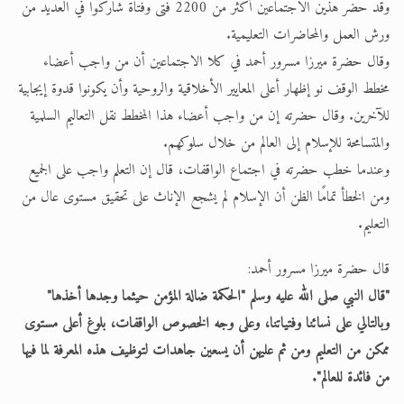
وقد حضر هذين الاجتماعين أكثر من 2200 فتى وفتاة شاركوا في العديد من
ورش العمل والمحاضرات التعليمية.
وقال حضرة ميرزا مسرور أحمد في كلا الاجتماعين أن من واجب أعضاء
مخطط الوقف نو إظهار أعلى المعايير الأخلاقية والروحية وأن يكونوا قدوة إيجابية
للآخرين. وقال حضرته إن من واجب أعضاء هذا المخطط نقل التعاليم السلمية
والمتسامحة للإسلام إلى العالم من خلال سلوكهم.
وعندما خطب حضرته في اجتماع الواقفات، قال إن التعلم واجب على الجميع
ومن الخطأ تمامًا الظن أن الإسلام لم يشجع الإناث على تحقيق مستوى عال من
التعليم.
قال حضرة ميرزا مسرور أحمد:
"قال النبي صلى الله عليه وسلم "الحكمة ضالة المؤمن حيثما وجدها أخذها"
وبالتالي على نسائنا وفتياتنا، وعلى وجه الخصوص الواقفات، بلوغ أعلى مستوى
ممكن من التعليم ومن ثم عليهن أن يسعين جاهدات لتوظيف هذه المعرفة لما فيها
من فائدة للعالم".