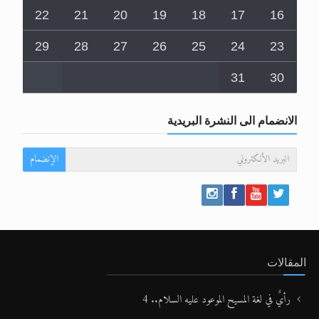
22
21
20
19
18
17
16
29
28
27
26
25
24
23
31
30
الانضمام الى النشرة البريدية
الإنضمام
المقالات
رأيٌ في لغة المسيح الموعود عليه السلام.. 4