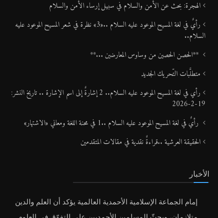
الهجرة: بحث عن الأمن والسلام في سبيل إرساء الأمن والسلام
رأيٌ في لغة المسيح الموعود عليه السلام ..«3» نظرة في شعر المسيح الموعود عليه
السلام..
**الحصن الحصين من وساوس المعارضين ...**
متطلَّبات التّحريك الجديد
رأي في لغة المسيح الموعود عليه السلام.. 2 إشارةٌ إلى اسم الإشارة .. تاريخ النشر:
19-2-2026
رأيٌ في لغة المسيح الموعود عليه السلام ..1 في محنة اللغة ومعاني «الاشتهار»
الحقيقة العرشية ..قراءةٌ نقدية في مقالات المتقدمين
الأخبار
إمام الجماعة الإسلامية الأحمدية العالمية يؤكد أن العلم والدين
متلازمان، ويحثّ المسلمين الأحمديين على التفوّق في العلوم