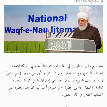
IslamAhmadiyya.Net
اقرأ هذا الكتاب وتعرّف على حقيقة الإسرا
عقد قسم وقف نو الوطني في الجماعة الإسلامية الأحمدية في المملكة المتحدة
اجتماعه السنوي يوم 28 فبراير (قسم البنات) والأول من مارس (قسم البنين)
في مسجد بيت الفتوح في لندن. وقد ألقى إمام الجماعة الإسلامية الأحمدية
العالمية، الخليفة الخامس حضرة ميرزا مسرور أحمد أيده الله تعالى بنصره العزيز
الخطاب الختامي في كلا الحدثين.