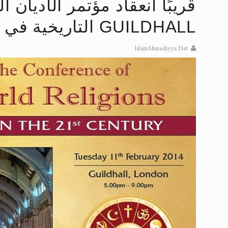
قريبًا انعقاد مؤتمر الأديان 
تعميم هامّ لأفراد الجماعة >> المزيد
GUILDHALL التاريخية في لندن
إعلان هامّ بخصوص الرسائل المرسلة إ
IslamAhmadiyya.Net
للانتقال إلى كافة الردود على القمص
اقرأ هذا الكتاب وتعرّف على حقيقة ال
عرض مصوَّر لأقوال المستشرقين في خا
الحجّ.. دلالات، حِكم، وأهداف >> المزي