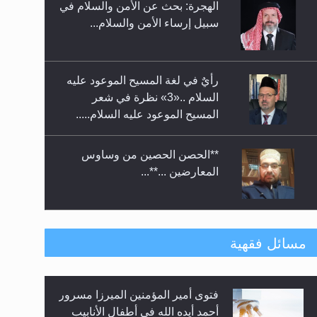
الهجرة: بحث عن الأمن والسلام في
حفل توزيع الشهادات في الجامعة
سبيل إرساء الأمن والسلام...
الأحمدية بنيجيريا لعام 2025
رأيٌ في لغة المسيح الموعود عليه
السلام ..«3» نظرة في شعر
المسيح الموعود عليه السلام.....
**الحصن الحصين من وساوس
المعارضين ...**...
متطلَّبات التّحريك الجديد...
مسائل فقهية
فتوى أمير المؤمنين الميرزا مسرور
رأيٌ في لغة المسيح الموعود عليه
أحمد أيده الله في أطفال الأنابيب