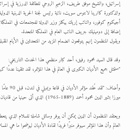
إسرائيل؛ والشيخ موفق طريف، الزعيم الروحي للطائفة الدرزية في إسرائ
أجيكوم كوفور، والنائب إريك بيكلز وزير الدولة للمجتمعات في المملكة المتح
إضافة إلى دومينيك جريف النائب العام في المملكة المتحدة.
ويقول المنظمون إنهم يتوقعون انضمام المزيد من المتحدثين في الأيام المقبلة
وقد قال السيد محمود رفيق، أحد كبار منظمي هذا الحدث التاريخي:
"ستمثل جميع الأديان الكبرى في العالم في هذا المؤتمر، لقد تلقينا عددًا ك
ميرزا بشير الدين محمود أحمد (1889-1965) الذي أتى حينها من قاديان بالهند.
ويعتقد المنظمون أن الدين يمكن أن يوفر وسائل شاملة للسلام الذي يتع
العالم وأن هذا المؤتمر سيوفر منبرًا فريدًا لقادة الأديان ليوضحوا ما هي المساه