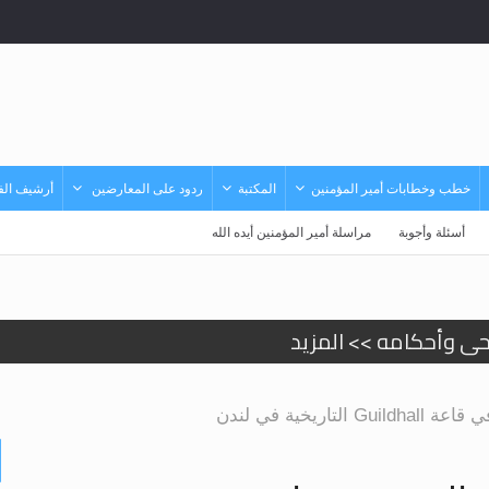
خطب وخطابات أمير المؤمنين
المكتبة
ردود على المعارضين
أرشيف الفي
أسئلة وأجوبة
مراسلة أمير المؤمنين أيده الله
حى وأحكامه >> المزيد
حى وأحكامه >> المزيد
ريخية في لندن
د