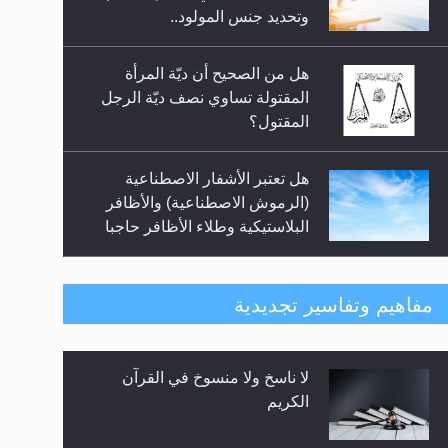
السلام.. 4...
وتحديد جنس المولود..
هل من الصحيح أن ديّة المرأة
المقتولة تساوي نصف ديّة الرجل
المقتول؟
هل تعتبر الأشفار الاصطناعية
(الرموش الاصطناعية) والأظافر
البلاستيكية وطلاء الأظافر حاجبا
للوضوء وهل يُسمح الصلاة بها؟
هل يُحسب حول الزكاة وفق السنة
مفاهيم وتفاسير تجديدية
الميلادية أو الهجرية؟
لا ناسخ ولا منسوخ في القرآن
هل يجوز فتح مشروع كوافير نسائي
الكريم
للمحجبات وغير المحجبات؟