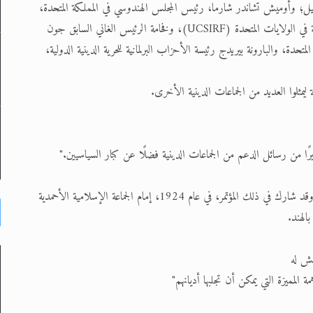
يل؛ وأوميش تشاندر شارما، رئيس المجلس الهندوسي في المملكة المتحدة،
والدكتورة كاترينا لانتوس سويت، نائبة رئيس لجنة الحرية الدينية الدولية في الولايات المتحدة (UCSIRF)، وفخامة الرئيس الغاني السابق جون
دة، والبارونة بيريدج رئيسة الأحزاب البرلمانية للحرية الدينية الدولية،
 ليمثلوا العديد من الجماعات الدينية الأخرى.
بيرًا من رسائل الدعم من الجماعات الدينية فضلًا عن كبار السياسيين."
وأضاف: "لقد عُقد مؤتمر الأديان في قاعة ويمبلي في لندن، قبل 90 عامًا وقد شارك في ذلك المؤتمر، في عام 1924، إمام الجماعة الإسلامية الأحمدية
طش له
مة المميزة التي يمكن أن تجلبها أديانهم"