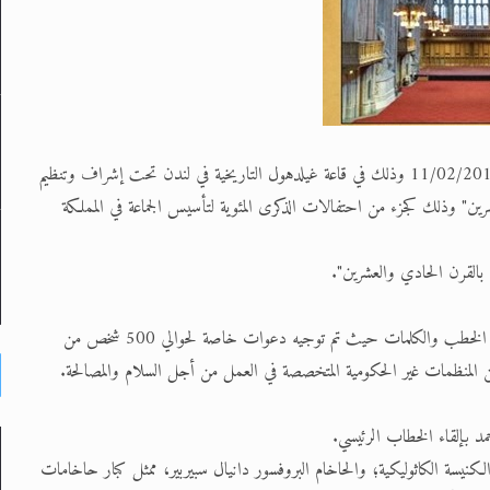
سيعقد بمشيئة الله تعالى مؤتمر كبير للأديان في لندن يوم الثلاثاء الموافق 11/02/2014 وذلك في قاعة غيلدهول التاريخية في لندن تحت إشراف وتنظيم
شرين" وذلك كجزء من احتفالات الذكرى المئوية لتأسيس الجماعة في المملكة
 بالقرن الحادي والعشرين".
هذا وسيقوم العديد من رجال الدين والقادة من مختلف أنحاء العالم بإلقاء الخطب والكلمات حيث تم توجيه دعوات خاصة لحوالي 500 شخص من
 المنظمات غير الحكومية المتخصصة في العمل من أجل السلام والمصالحة.
حمد بإلقاء الخطاب الرئيسي.
الكنيسة الكاثوليكية؛ والحاخام البروفسور دانيال سبيربير، ممثل كبار حاخامات