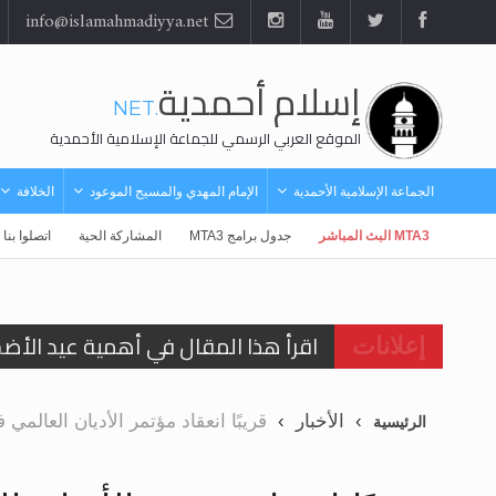
info@islamahmadiyya.net
إسلام أحمدية
.NET
الموقع العربي الرسمي للجماعة الإسلامية الأحمدية
الجماعة الإسلامية الأحمدية
الإمام المهدي والمسيح الموعود
الخلافة
MTA3 البث المباشر
جدول برامج MTA3
المشاركة الحية
اتصلوا بنا
اقرأ هذا المقال في أهمية عيد الأض
إعلانات
اقرأ هذا المقال في أهمية عيد الأض
الأخبار
قريبًا انعقاد مؤتمر الأديان العالمي في قاعة Guildhall التا
الرئيسية
الحجّ.. دلالات، حِكم، وأهداف >> المزي
تعميم هامّ لأفراد الجماعة >> المزيد