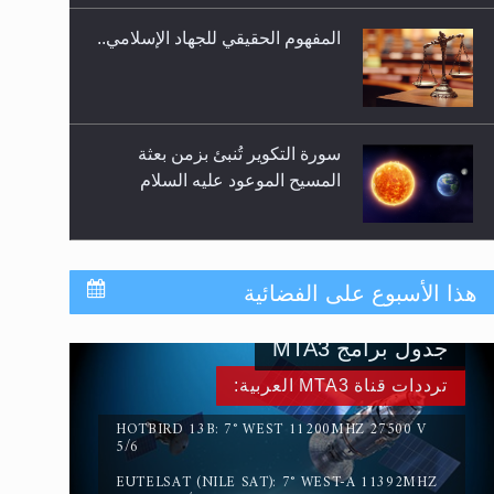
المفهوم الحقيقي للجهاد الإسلامي..
سورة التكوير تُنبئ بزمن بعثة
المسيح الموعود عليه السلام
حقيقة المسيح الدجال
هذا الأسبوع على الفضائية
جدول برامج MTA3
القرآن قاضٍ وحكمٌ على السنة
ترددات قناة MTA3 العربية:
ومهيمنٌ عليها.. ليس العكس
HOTBIRD 13B: 7° WEST 11200MHZ 27500 V
5/6
EUTELSAT (NILE SAT): 7° WEST-A 11392MHZ