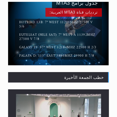
جدول برامج MTA3
ترددات قناة MTA3 العربية:
HOTBIRD 13B: 7° WEST 11200MHZ 27500 V
5/6
EUTELSAT (NILE SAT): 7° WEST-A 11392MHZ
حقيقة المسيح الدجال
27500 V 7/8
GALAXY 19: 97° WEST 12184MHZ 22500 H 2/3
PALAPA D: 113° EAST 3880MHZ 29900 H 7/8
خطب الجمعة الأخيرة
القرآن قاضٍ وحكمٌ على السنة ومهيمنٌ عليها.. ليس
العكس