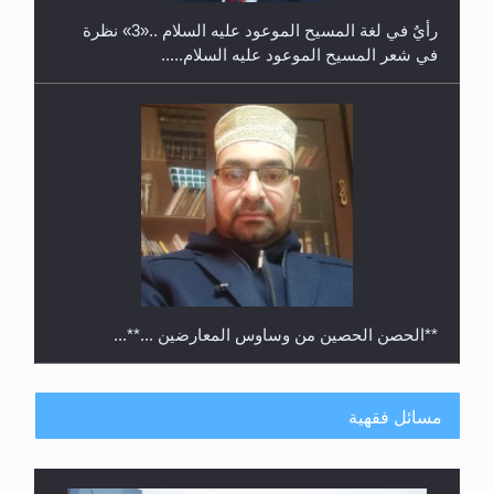
رأيٌ في لغة المسيح الموعود عليه السلام ..«3» نظرة
في شعر المسيح الموعود عليه السلام.....
**الحصن الحصين من وساوس المعارضين ...**...
مسائل فقهية