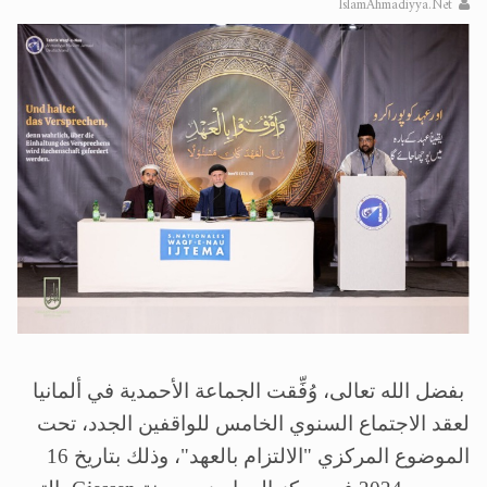
IslamAhmadiyya.Net
الحجّ.. دلالات، حِكم، وأهداف >> المزيد
اقرأ هذا المقال في أهمية عيد الأضحى و
بفضل الله تعالى، وُفِّقت الجماعة الأحمدية في ألمانيا
لعقد الاجتماع السنوي الخامس للواقفين الجدد، تحت
الموضوع المركزي
"
الالتزام بالعهد
"
، وذلك بتاريخ
16