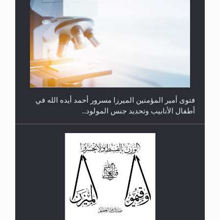
متطلَّبات التّحريك الجديد...
فتوى أمير المؤمنين الميرزا مسرور أحمد أيده الله في
أطفال الأنابيب وتحديد جنس المولود..
رأيٌ في لغة المسيح الموعود عليه السلام.. 4...