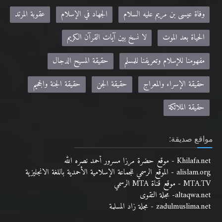
وفاة عيسى بن مريم عليه السلام
الجهاد في الإسلام
عقوبة المرتد
الحياة بعد الموت
لا نسخ بين آيات القرآن الكريم
مفهومنا للإسلام وتعريفنا للمسلم
حقيقة المسيح الدجال
حقيقة الإسراء والمعراج
حقيقة الجن
حقيقة الجنة والجحيم
حقيقة الملائكة
مواقع صديقة:
Khilafa.net - موقع حضرة مرزا مسرور أحمد نصره الله
alislam.org - الموقع الرسمي للجماعة الإسلامية الأحمدية باللغة الانجليزية
MTA.TV - موقع قناة MTA الرسمي
altaqwa.net- مجلة التقوى
zadulmuslima.net - مجلة زاد المسلمة