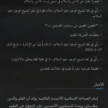
الهجرة: بحث عن الأمن والسلام في سبيل إرساء الأمن والسلام
رأيٌ في لغة المسيح الموعود عليه السلام ..«3» نظرة في شعر المسيح الموعود عليه
السلام..
**الحصن الحصين من وساوس المعارضين ...**
متطلَّبات التّحريك الجديد
رأي في لغة المسيح الموعود عليه السلام.. 2 إشارةٌ إلى اسم الإشارة .. تاريخ النشر:
19-2-2026
رأيٌ في لغة المسيح الموعود عليه السلام ..1 في محنة اللغة ومعاني «الاشتهار»
الحقيقة العرشية ..قراءةٌ نقدية في مقالات المتقدمين
الأخبار
إمام الجماعة الإسلامية الأحمدية العالمية يؤكد أن العلم والدين
متلازمان، ويحثّ المسلمين الأحمديين على التفوّق في العلوم