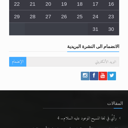
22
21
20
19
18
17
16
29
28
27
26
25
24
23
31
30
الانضمام الى النشرة البريدية
الإنضمام
المقالات
رأيٌ في لغة المسيح الموعود عليه السلام.. 4