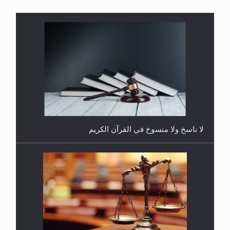
هل يُحسب حول الزكاة وفق السنة الميلادية أو الهجرية؟
لا ناسخ ولا منسوخ في القرآن الكريم
هل يجوز فتح مشروع كوافير نسائي للمحجبات وغير
المحجبات؟