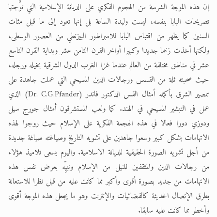
إن هذه الموجة الشرسة من الهجوم الفكري على الديانة الإسلامية التي توَّجتها
تصريحات البابا بنفسه، ليست وليدة الساعة بل إنها تعود إلى ما قبل مئات
السنين كما يظهر من اقتباس البابا للامبراطور البيزنطي من العصور الوسطى،
ولكنها أخذت زخما جديدا وكبيرا أواخر القرن الثامن عشر وبداية القرن التاسع
عشر في مناطق مختلفة من العالم عندما غزا الغرب الدول الشرقية بخيله ورجله،
حيث صحبته ثلة من القسس ورجالات الدين المسيحي التي عملت جاهدة على
تنصير الشرق بأكمله أمثال القس الدكتور فاندر (Dr. C.G.Pfander) الذي
عمل في التبشير المسيحي في الهند. كما ولعب المستشرقون أمثال جورج سيل
ودوزي دورا فعالا في هذه الهجمة الفكرية على الإسلام حيث روجوا لهذه
الاتهامات بشكل كبير وسعوا جاهدين على تشويه التاريخ وصياغته صياغة جديدة
من أجل تشويه الصورة الحقيقية للديانة الاسلامية. واليوم يسعى تلاميذ هؤلاء
من رجالات الدين والمثقفين للنيل من الإسلام ونبيِّه بعرض نفس هذه
الاتهامات من جديد بصورة أقوى وأكبر مما كانت عليه من قبل نظرا للاستعانة
بطرق الإتصال الحديثة كالفضائيات والإنترنت وهو ما يجعل هذه الموجة أقوى
وأخطر مما كانت عليه سابقا.