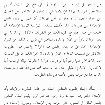
قبل أتباعها بل إن جزءا من المسؤولية في رأيي يقع على المسلمين أنفسهم
وبالأخص المؤسسة الدينية الإسلامية التي لا تتوانى هي الأخرى عن الحديث
عن حوار الحضارات والحوار بين أهل الديانات كما ظهر من ردود الفعل
الإسلامية على تصريحات البابا. فكيف للمسلمين وللمؤسسة الدينية الإسلامية أن
تتحدث عن هذا الحوار مع كون الكثير من النظريات والأفكار الإسلامية التي
تعتبر جزءا لا يتجزأ من الفكر الإسلامي المعاصر التي تؤمن بها الكثير من الفرق
الإسلامية، تحث على ما يهدم وينقض هذا الحوار؟ وباعتبار هذه النظريات
والأفكار من المسلمات الثابتة في الفكر الإسلامي لا يجرؤ الكثيرون على التحدث
عنها والاعتراض عليها رغم أنها لو درست دراسة استقرائية موثقة لوجدت أنها
لا تمت إلى الإسلام الحقيقي الذي جاء به سيدنا محمد صلى الله عليه وسلم بصلة،
ولا بد هنا من ضرب بعض الأمثلة على هذه النظريات:
1- مسألة الجهاد بمفهومها السطحي السائد بين عامة المسلمين، والإيمان بأن
الإسلام انتشر بحد السيف، وما ترتب عنه عبر الزمن بقيام العلماء المسلمين
بتقسيم العالم إلى قسمين، دار الحرب ودار الإسلام، وضرورة إخضاع دار