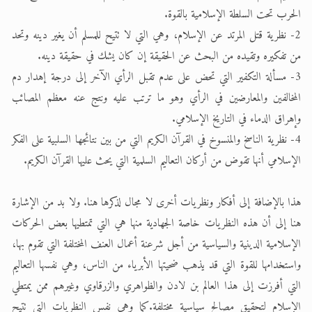
الحرب تحت السلطة الإسلامية بالقوة.
2- نظرية قتل المرتد عن الإسلام، وهي التي لا تتيح للمسلم أن يغير دينه وتحد
من تفكيره وتقيده من البحث عن الحقيقة إن كان يشك في حقيقة دينه.
3- مسألة التكفير التي تحض على عدم تقبل الرأي الآخر إلى درجة إهدار دم
المخالفين والمعارضين في الرأي وهو ما ترتب عليه ونتج عنه معظم المصائب
وإهراق الدماء في التاريخ الإسلامي.
4- نظرية الناسخ والمنسوخ في القرآن الكريم التي من بين نتائجها السلبية على الفكر
الإسلامي أنها تقوض من أركان التعاليم السلمية التي يحث عليها القرآن الكريم.
هذا بالإضافة إلى أفكار ونظريات أخرى لا مجال لذكرها هنا. ولا بد من الإشارة
هنا إلى أن هذه النظريات خاصة الجهادية منها هي التي تمتطيها بعض الحركات
الإسلامية الدينية والسياسية من أجل شرعنة أعمال العنف المختلفة التي تقوم بها،
واستخدامها للقوة التي قد يذهب ضحيتها الأبرياء من الناس، وهي نفسها التعاليم
التي أفرزت إلى هذا العالم بن لادن والظواهري والزرقاوي وغيرهم ممن يمتطي
الإسلام لتحقيق مصالح سياسية مختلفة.كما وهي نفس النظريات التي تتيح