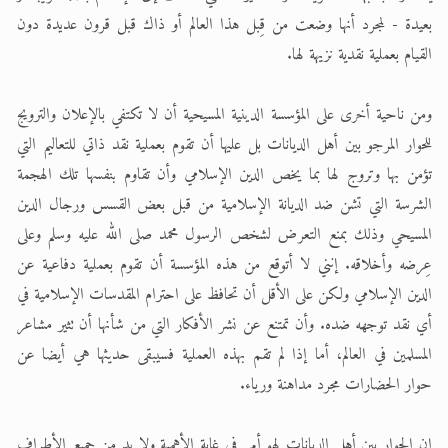
بعيدة - لمجرد أنها وضعت من قِبل هذا العالم أو ذاك قبل قرون عديدة دون
القيام بعملية نقدية نزيهة لها.
ومن ناحية أخرى على المؤسسة الدينية المسيحية أن لا تكتفي بالإعلان والترويج
للحوار المرجو بين أهل الديانات بل عليها أن تقوم بعملية نقد ذاتي للتعاليم التي
تؤمن بها وتروج لها بما يخص الدين الإسلامي وأن تقاوم بنفسها تلك الهجمة
الشرسة التي تشن ضد الديانة الإسلامية من قبل بعض القسس ورجال الدين
المسيحي وذلك بمنع التعرض لشخص الرسول محمد صلى الله عليه وسلم وعلى
عِرضه وأخلاقه. إنني لا أتوقع من هذه المؤسسة أن تقوم بعملية دفاعية عن
الدين الإسلامي ولكن على الأقل أن تحافظ على احترام المقدسات الإسلامية في
أي نقد توجهه ضده. وأن تمتنع عن نشر الأفكار التي من شأنها أن تثير مشاعر
المسلمين في العالم، أما إذا لم تقم بهذه العملية فسيبقى حديثها هي أيضا عن
حوار الحضارات مجرد مداهنة ورياء.
إن الحوار بين أهل الديانات لهو أمر في غاية الأهمية ولا بد من جميع الأطراف