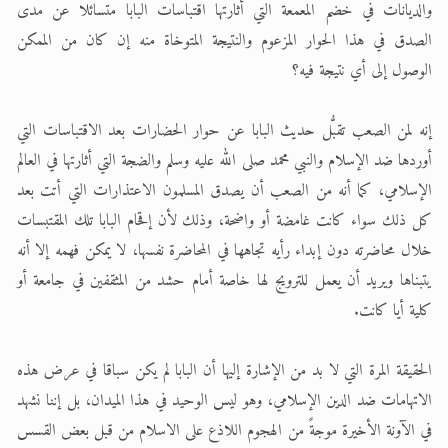
والديانات في خضم المعمعة التي أثارتها اقتباسات البابا متسائلا عن مدى
الصدق في هذا الحوار المزعوم والنتيجة المتوخاة منه إن كان من الممكن
الوصول إلى أي نتيجة فيه؟
إنه لمن الصعب تقبُّل حديث البابا عن حوار الحضارات بعد الاقتباسات التي
أوردها ضد الإسلام والنبي محمد صلى الله عليه وسلم والضجة التي أثارتها في العالم
الإسلامي، كما أنه من الصعب أن يصدق المسلمون الاعتذارات التي أتت بعد
كل ذلك سواء كانت غامضة أو واضحة، وذلك لأن إقحام البابا تلك المقتبسات
خلال محاضرته دون إبداء رأيه تجاهها في المحاضرة نفسها، لا يمكن فهمه إلا أنه
يتبناها ويريد أن يعمل للترويج لها خاصة أمام حشد من المثقفين في جامعة أو
كلية أيا كانت.
الحقيقة المرة التي لا بد من الإشارة إليها أن البابا لم يكن سباقا في عرض هذه
الاتهامات ضد الدين الإسلامي، وهو ليس الوحيد في هذا الميدان، بل إننا نشهد
في الآونة الأخيرة موجةً من الهجوم اللاذع على الاسلام من قبل بعض القسس