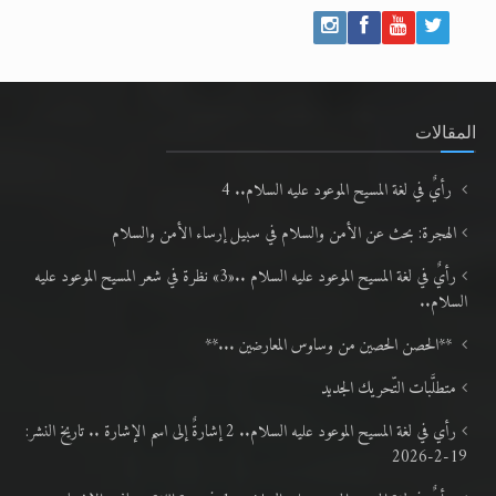
المقالات
رأيٌ في لغة المسيح الموعود عليه السلام.. 4
الهجرة: بحث عن الأمن والسلام في سبيل إرساء الأمن والسلام
رأيٌ في لغة المسيح الموعود عليه السلام ..«3» نظرة في شعر المسيح الموعود عليه
السلام..
**الحصن الحصين من وساوس المعارضين ...**
متطلَّبات التّحريك الجديد
رأي في لغة المسيح الموعود عليه السلام.. 2 إشارةٌ إلى اسم الإشارة .. تاريخ النشر:
19-2-2026