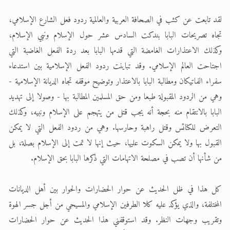
الحجّ.. دلالات، حِكم، وأهداف >> المزيد
لقد تابعت عن كثب في الصحافة العربية والعالمية ردود فعل الشارع الإسلامي،
تجاه تصريحات البابا بندكت السادس عشر حول الإسلام ونبي الإسلام،
اقرأ هذا المقال في أهمية عيد الأضحى و
وكذلك الاعتذارات الغامضة التي قدمها البابا بعد ردة الفعل الغاضبة التي
اجتاحت العالم الإسلامي. وقد تباينت ردود الفعل الإسلامية بين استدعاء
سفراء الفاتيكان ومطالبة البابا بالاعتذار وتوضيح موقفه تجاه الديانة الإسلامية -
وهي من الردود المقبولة طبعا ومن حق المسلمين المطالبة بها - وصولا إلى تهديد
البابا بالانتقام منه بحجة أنه يجب قتل من يتهجم على الإسلام ونبيه، وكذلك
التعرض للكنائس وقتل راهبة وحارسها. وهي من ردود الفعل التي لا يمكن
القبول بها ولا يمكن السكوت عليها، حيث إنها لا تمت إلى الإسلام بصلة، بل
من شأنها أن تصب في مصلحة الاتهامات التي ذكرها البابا بحق الإسلام.
كل هذا في ظل الحديث عن حوار الحضارات والحوار بين أهل الديانات
المختلفة، والذي يؤكد عليه كلا الطرفين الإسلامي والمسيحي من أجل جسر الهوة
وتقريب وجهات النظر. وقد استوقفني هذا الحديث عن حوار الحضارات