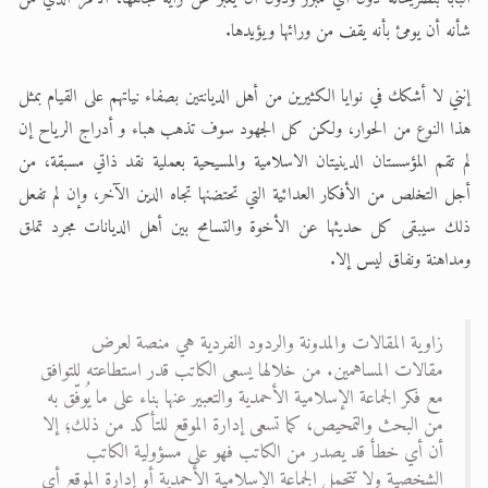
شأنه أن يومئ بأنه يقف من ورائها ويؤيدها.
إنني لا أشكك في نوايا الكثيرين من أهل الديانتين بصفاء نياتهم على القيام بمثل
هذا النوع من الحوار، ولكن كل الجهود سوف تذهب هباء و أدراج الرياح إن
لم تقم المؤسستان الدينيتان الاسلامية والمسيحية بعملية نقد ذاتي مسبقة، من
أجل التخلص من الأفكار العدائية التي تحتضنها تجاه الدين الآخر، وإن لم تفعل
ذلك سيبقى كل حديثها عن الأخوة والتسامح بين أهل الديانات مجرد تملق
ومداهنة ونفاق ليس إلا.
زاوية المقالات والمدونة والردود الفردية هي منصة لعرض
مقالات المساهمين. من خلالها يسعى الكاتب قدر استطاعته للتوافق
مع فكر الجماعة الإسلامية الأحمدية والتعبير عنها بناء على ما يُوفّق به
من البحث والتمحيص، كما تسعى إدارة الموقع للتأكد من ذلك؛ إلا
أن أي خطأ قد يصدر من الكاتب فهو على مسؤولية الكاتب
الشخصية ولا تتحمل الجماعة الإسلامية الأحمدية أو إدارة الموقع أي