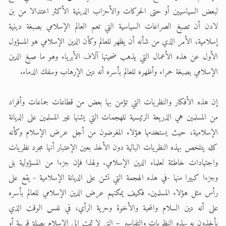
لبعض السياسيين أو حتى الحركات والأحزاب الدينية الأكثر اعتدالا من بن
لادن أن تصبغ الصراعات السياسية التي تعم العالم الإسلامي بصبغة دينية
إسلامية، الأمر الذي من شأنه أن يظهر للعالم وكأن الدين الإسلامي هو المسؤول
الأول عن هذه الأعمال التي يذهب ضحيتها آلاف الأبرياء وهو ما صبغ الدين
الإسلامي بصبغة حمراء وأظهره للعالم بأسره أنه دين الإرهاب وسفك الدماء.
إن هذه الأفكار والنظريات التي تؤمن بها بعض من قطاعات جماعات وأفراد
من المسلمين هي الذريعة الرئيسية للهجمات التي يشنها غير المسلمين على الديانة
الإسلامية، حيث يستخدمها هؤلاء المغرضون من أجل عرض الإسلام وكأنه
كله يتلخص بهذه النظريات البالية دون الأخذ بعين الإعتبار أنها مجرد نظريات
واجتهادات خاطئة لعلماء الدين الإسلامي. ولهذا فإن جزءا من المسؤولية بل
وجزءا كبيرا منها -في هذه الهجمة التي تشن على الديانة الإسلامية - يقع على
رأس مثل هؤلاء المسلمين. فكيف يمكنهم عرض الدين الإسلامي للعالم بأسره
على أنه دين السلام والمحبة والأخوة وحرية الرأي، في نفس الوقت الذي
يأخذون به بهذه النظريات والتفاسير – التي لا تمت إلى الإسلام بصلة قريبة أو