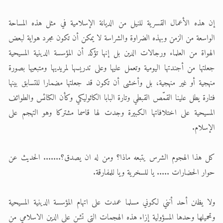
إن هذه الأعمال القسرية للنيل من الديانة الإسلامية في مثل هذه المساحة
الواسعة من الزمن وبهذه الضراوة والشراسة لا يمكن أن تكون مجرد هواية لبعض
الهواة من العلماء ورجالات الدين بل إنها تؤكد أن المؤسسة الدينية المسيحية
جعلتها من أجندتها اليومية وتعمل عليها وعلى تدريسها لمريديها ومتبعيها بصورة
منهجية أو غير منهجية، بل وأخشى أن تكون قد جعلتها مضمارا للتسابق بينها
فتارة يطل علينا القمّص القبطي وتارة البابا الكاثوليكي وكأن الكنائس والطوائف
المسيحية على اختلافاتها الكبيرة وجدت لها قاسما مشتركا وهو التهجم على
الإسلام.
كل هذا الهجوم الشرس يتبعه ماذا؟ ومن له ان يصدق؟....... الحديث عن
حوار الحضارات ..... يا للسخرية ويا للمفارقة.
ولا يظنن أحد أنني لكوني مسلما عمدت على اتهام المؤسسة الدينية المسيحية
وتحميلها وحدها المسؤولية إزاء هذه الهجمات التي تشن على الدين الاسلامي من