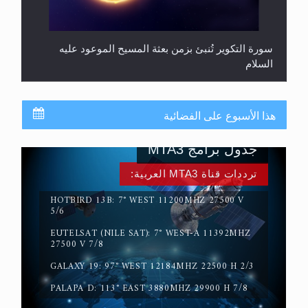
سورة التكوير تُنبئ بزمن بعثة المسيح الموعود عليه
السلام
هذا الأسبوع على الفضائية
جدول برامج MTA3
ترددات قناة MTA3 العربية:
HOTBIRD 13B: 7° WEST 11200MHZ 27500 V
5/6
EUTELSAT (NILE SAT): 7° WEST-A 11392MHZ
حقيقة المسيح الدجال
27500 V 7/8
GALAXY 19: 97° WEST 12184MHZ 22500 H 2/3
PALAPA D: 113° EAST 3880MHZ 29900 H 7/8