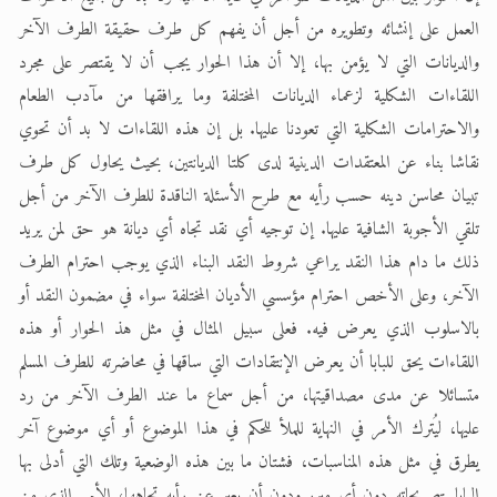
العمل على إنشائه وتطويره من أجل أن يفهم كل طرف حقيقة الطرف الآخر
والديانات التي لا يؤمن بها، إلا أن هذا الحوار يجب أن لا يقتصر على مجرد
اللقاءات الشكلية لزعماء الديانات المختلفة وما يرافقها من مآدب الطعام
والاحترامات الشكلية التي تعودنا عليها. بل إن هذه اللقاءات لا بد أن تحوي
نقاشا بناء عن المعتقدات الدينية لدى كلتا الديانتين، بحيث يحاول كل طرف
تبيان محاسن دينه حسب رأيه مع طرح الأسئلة الناقدة للطرف الآخر من أجل
تلقي الأجوبة الشافية عليها. إن توجيه أي نقد تجاه أي ديانة هو حق لمن يريد
ذلك ما دام هذا النقد يراعي شروط النقد البناء الذي يوجب احترام الطرف
الآخر، وعلى الأخص احترام مؤسسي الأديان المختلفة سواء في مضمون النقد أو
بالاسلوب الذي يعرض فيه. فعلى سبيل المثال في مثل هذ الحوار أو هذه
اللقاءات يحق للبابا أن يعرض الإنتقادات التي ساقها في محاضرته للطرف المسلم
متسائلا عن مدى مصداقيتها، من أجل سماع ما عند الطرف الآخر من رد
عليها، ليُترك الأمر في النهاية للملأ للحكم في هذا الموضوع أو أي موضوع آخر
يطرق في مثل هذه المناسبات، فشتان ما بين هذه الوضعية وتلك التي أدلى بها
البابا بتصريحاته دون أي مبرر ودون أن يعبر عن رأيه تجاهها، الأمر الذي من